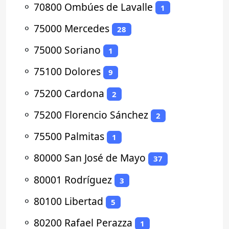
⚬
70800 Ombúes de Lavalle
1
⚬
75000 Mercedes
28
⚬
75000 Soriano
1
⚬
75100 Dolores
9
⚬
75200 Cardona
2
⚬
75200 Florencio Sánchez
2
⚬
75500 Palmitas
1
⚬
80000 San José de Mayo
37
⚬
80001 Rodríguez
3
⚬
80100 Libertad
5
⚬
80200 Rafael Perazza
1