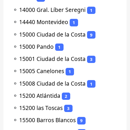
⚬
14000 Gral. Líber Seregni
1
⚬
14440 Montevideo
1
⚬
15000 Ciudad de la Costa
9
⚬
15000 Pando
1
⚬
15001 Ciudad de la Costa
3
⚬
15005 Canelones
1
⚬
15008 Ciudad de la Costa
1
⚬
15200 Atlántida
2
⚬
15200 las Toscas
3
⚬
15500 Barros Blancos
9