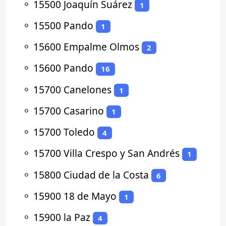
⚬
15500 Joaquín Suárez
1
⚬
15500 Pando
1
⚬
15600 Empalme Olmos
2
⚬
15600 Pando
16
⚬
15700 Canelones
1
⚬
15700 Casarino
1
⚬
15700 Toledo
4
⚬
15700 Villa Crespo y San Andrés
1
⚬
15800 Ciudad de la Costa
6
⚬
15900 18 de Mayo
1
⚬
15900 la Paz
4