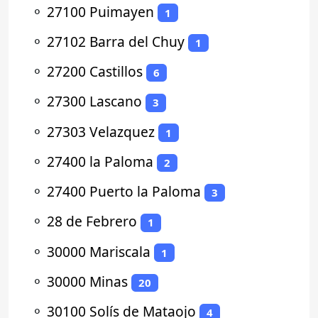
⚬
27100 Puimayen
1
⚬
27102 Barra del Chuy
1
⚬
27200 Castillos
6
⚬
27300 Lascano
3
⚬
27303 Velazquez
1
⚬
27400 la Paloma
2
⚬
27400 Puerto la Paloma
3
⚬
28 de Febrero
1
⚬
30000 Mariscala
1
⚬
30000 Minas
20
⚬
30100 Solís de Mataojo
4