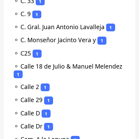
⚬
C. 33
1
⚬
C. 9
1
⚬
C. Gral. Juan Antonio Lavalleja
1
⚬
C. Monseñor Jacinto Vera y
1
⚬
C25
1
⚬
Calle 18 de Julio & Manuel Melendez
1
⚬
Calle 2
1
⚬
Calle 29
1
⚬
Calle D
1
⚬
Calle Dr
1