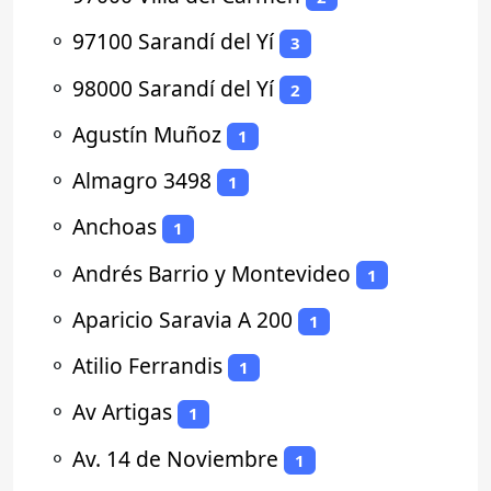
⚬
97100 Sarandí del Yí
3
⚬
98000 Sarandí del Yí
2
⚬
Agustín Muñoz
1
⚬
Almagro 3498
1
⚬
Anchoas
1
⚬
Andrés Barrio y Montevideo
1
⚬
Aparicio Saravia A 200
1
⚬
Atilio Ferrandis
1
⚬
Av Artigas
1
⚬
Av. 14 de Noviembre
1