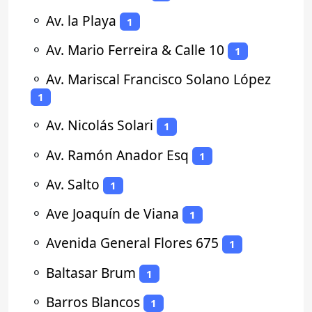
⚬
Av. la Playa
1
⚬
Av. Mario Ferreira & Calle 10
1
⚬
Av. Mariscal Francisco Solano López
1
⚬
Av. Nicolás Solari
1
⚬
Av. Ramón Anador Esq
1
⚬
Av. Salto
1
⚬
Ave Joaquín de Viana
1
⚬
Avenida General Flores 675
1
⚬
Baltasar Brum
1
⚬
Barros Blancos
1