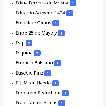
⚬
Edina Ferreira de Molina
1
⚬
Eduardo Acevedo 1424
1
⚬
Empalme Olmos
1
⚬
Entre 25 de Mayo y
1
⚬
Esq.
2
⚬
Esquina
2
⚬
Eufracio Balsamo
1
⚬
Eusebio Piriz
1
⚬
F. J. M. de Haedo
1
⚬
Fernando Beduchant
1
⚬
Francisco de Armas
1