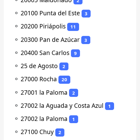
2
⚬
20100 Punta del Este
3
⚬
20200 Piriápolis
11
⚬
20300 Pan de Azúcar
3
⚬
20400 San Carlos
9
⚬
25 de Agosto
2
⚬
27000 Rocha
20
⚬
27001 la Paloma
2
⚬
27002 la Aguada y Costa Azul
1
⚬
27002 la Paloma
1
⚬
27100 Chuy
2