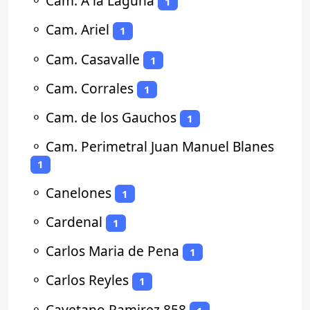
⚬
Cam. A la Laguna
1
⚬
Cam. Ariel
1
⚬
Cam. Casavalle
1
⚬
Cam. Corrales
1
⚬
Cam. de los Gauchos
1
⚬
Cam. Perimetral Juan Manuel Blanes
1
⚬
Canelones
1
⚬
Cardenal
1
⚬
Carlos Maria de Pena
1
⚬
Carlos Reyles
1
⚬
Cayetano Ramirez 858