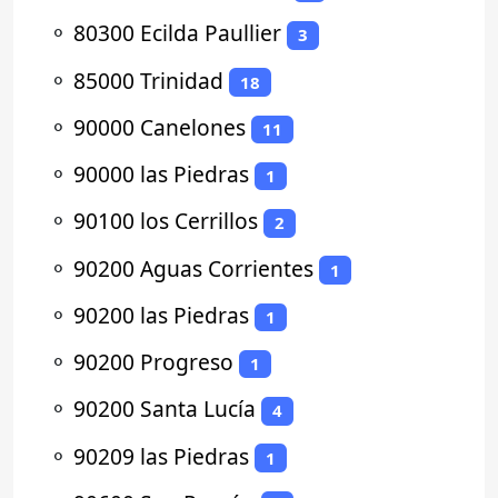
⚬
80300 Ecilda Paullier
3
⚬
85000 Trinidad
18
⚬
90000 Canelones
11
⚬
90000 las Piedras
1
⚬
90100 los Cerrillos
2
⚬
90200 Aguas Corrientes
1
⚬
90200 las Piedras
1
⚬
90200 Progreso
1
⚬
90200 Santa Lucía
4
⚬
90209 las Piedras
1