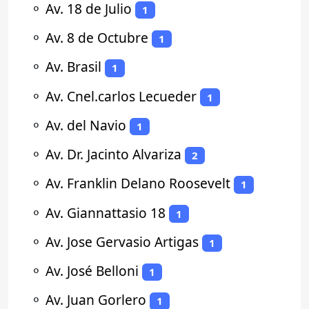
⚬
Av. 18 de Julio
1
⚬
Av. 8 de Octubre
1
⚬
Av. Brasil
1
⚬
Av. Cnel.carlos Lecueder
1
⚬
Av. del Navio
1
⚬
Av. Dr. Jacinto Alvariza
2
⚬
Av. Franklin Delano Roosevelt
1
⚬
Av. Giannattasio 18
1
⚬
Av. Jose Gervasio Artigas
1
⚬
Av. José Belloni
1
⚬
Av. Juan Gorlero
1