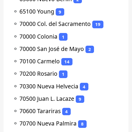
⚬
65100 Young
9
⚬
70000 Col. del Sacramento
19
⚬
70000 Colonia
1
⚬
70000 San José de Mayo
2
⚬
70100 Carmelo
14
⚬
70200 Rosario
1
⚬
70300 Nueva Helvecia
4
⚬
70500 Juan L. Lacaze
9
⚬
70600 Tarariras
4
⚬
70700 Nueva Palmira
8