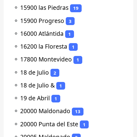
⚬
15900 las Piedras
19
⚬
15900 Progreso
3
⚬
16000 Atlántida
1
⚬
16200 la Floresta
1
⚬
17800 Montevideo
1
⚬
18 de Julio
2
⚬
18 de Julio &
1
⚬
19 de Abril
1
⚬
20000 Maldonado
13
⚬
20000 Punta del Este
1
⚬
20005 Maldonado