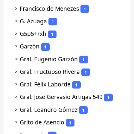
⚬
Francisco de Menezes
1
⚬
G. Azuaga
1
⚬
G5p5+rxh
1
⚬
Garzòn
1
⚬
Gral. Eugenio Garzón
1
⚬
Gral. Fructuoso Rivera
1
⚬
Gral. Félix Laborde
1
⚬
Gral. Jose Gervasio Artigas 549
1
⚬
Gral. Leandro Gómez
1
⚬
Grito de Asencio
1