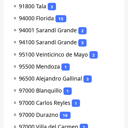
⚬
91800 Tala
3
⚬
94000 Florida
15
⚬
94001 Sarandí Grande
2
⚬
94100 Sarandí Grande
3
⚬
95100 Veinticinco de Mayo
2
⚬
95500 Mendoza
1
⚬
96500 Alejandro Gallinal
3
⚬
97000 Blanquillo
1
⚬
97000 Carlos Reyles
1
⚬
97000 Durazno
16
⚬
97000 Villa del Carmen
2