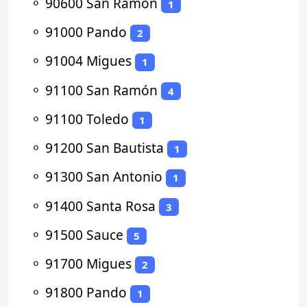
⚬
90600 San Ramón
1
⚬
91000 Pando
2
⚬
91004 Migues
1
⚬
91100 San Ramón
4
⚬
91100 Toledo
1
⚬
91200 San Bautista
1
⚬
91300 San Antonio
1
⚬
91400 Santa Rosa
3
⚬
91500 Sauce
5
⚬
91700 Migues
2
⚬
91800 Pando
1