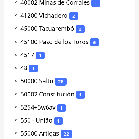
⚬
40002 Minas de Corrales
1
⚬
41200 Vichadero
2
⚬
45000 Tacuarembó
2
⚬
45100 Paso de los Toros
6
⚬
4517
1
⚬
48
1
⚬
50000 Salto
26
⚬
50002 Constitución
1
⚬
5254+5w6av
1
⚬
550 - União
1
⚬
55000 Artigas
22