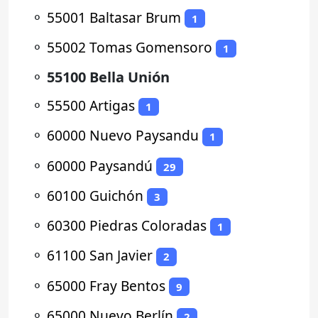
⚬
55001 Baltasar Brum
1
⚬
55002 Tomas Gomensoro
1
⚬
55100 Bella Unión
⚬
55500 Artigas
1
⚬
60000 Nuevo Paysandu
1
⚬
60000 Paysandú
29
⚬
60100 Guichón
3
⚬
60300 Piedras Coloradas
1
⚬
61100 San Javier
2
⚬
65000 Fray Bentos
9
⚬
65000 Nuevo Berlín
2