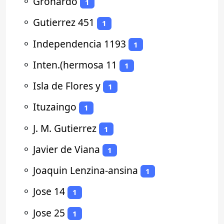
⚬
Gronardo
1
⚬
Gutierrez 451
1
⚬
Independencia 1193
1
⚬
Inten.(hermosa 11
1
⚬
Isla de Flores y
1
⚬
Ituzaingo
1
⚬
J. M. Gutierrez
1
⚬
Javier de Viana
1
⚬
Joaquin Lenzina-ansina
1
⚬
Jose 14
1
⚬
Jose 25
1