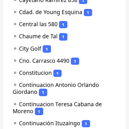
1
⚬
Cdad. de Young Esquina
1
⚬
Central las 580
1
⚬
Chaume de Tal
1
⚬
City Golf
1
⚬
Cno. Carrasco 4490
1
⚬
Constitucion
1
⚬
Continuacion Antonio Orlando
Giordano
1
⚬
Continuacion Teresa Cabana de
Moreno
1
⚬
Continuación Ituzaingo
1