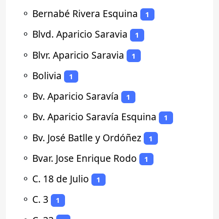
⚬
Bernabé Rivera Esquina
1
⚬
Blvd. Aparicio Saravia
1
⚬
Blvr. Aparicio Saravia
1
⚬
Bolivia
1
⚬
Bv. Aparicio Saravía
1
⚬
Bv. Aparicio Saravía Esquina
1
⚬
Bv. José Batlle y Ordóñez
1
⚬
Bvar. Jose Enrique Rodo
1
⚬
C. 18 de Julio
1
⚬
C. 3
1