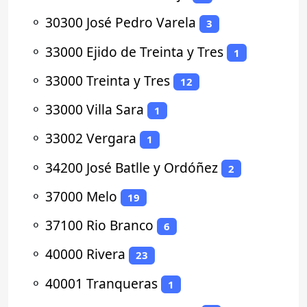
⚬
30300 José Pedro Varela
3
⚬
33000 Ejido de Treinta y Tres
1
⚬
33000 Treinta y Tres
12
⚬
33000 Villa Sara
1
⚬
33002 Vergara
1
⚬
34200 José Batlle y Ordóñez
2
⚬
37000 Melo
19
⚬
37100 Rio Branco
6
⚬
40000 Rivera
23
⚬
40001 Tranqueras
1