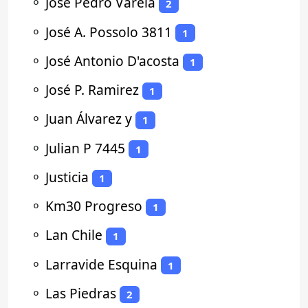
⚬
Jose Pedro Varela
2
⚬
José A. Possolo 3811
1
⚬
José Antonio D'acosta
1
⚬
José P. Ramirez
1
⚬
Juan Álvarez y
1
⚬
Julian P 7445
1
⚬
Justicia
1
⚬
Km30 Progreso
1
⚬
Lan Chile
1
⚬
Larravide Esquina
1
⚬
Las Piedras
2