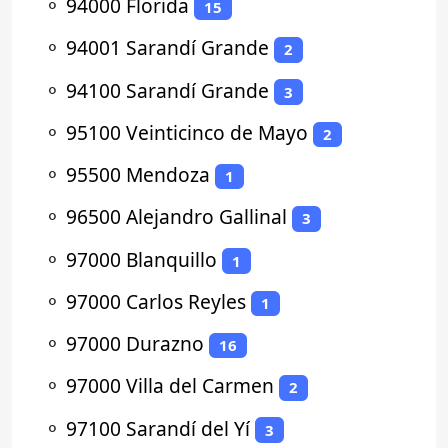
⚬
94000 Florida
15
⚬
94001 Sarandí Grande
2
⚬
94100 Sarandí Grande
3
⚬
95100 Veinticinco de Mayo
2
⚬
95500 Mendoza
1
⚬
96500 Alejandro Gallinal
3
⚬
97000 Blanquillo
1
⚬
97000 Carlos Reyles
1
⚬
97000 Durazno
16
⚬
97000 Villa del Carmen
2
⚬
97100 Sarandí del Yí
3