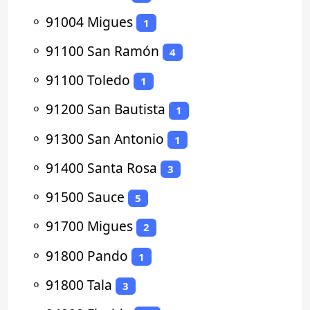
⚬
91004 Migues
1
⚬
91100 San Ramón
4
⚬
91100 Toledo
1
⚬
91200 San Bautista
1
⚬
91300 San Antonio
1
⚬
91400 Santa Rosa
3
⚬
91500 Sauce
5
⚬
91700 Migues
2
⚬
91800 Pando
1
⚬
91800 Tala
3