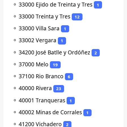
⚬
33000 Ejido de Treinta y Tres
1
⚬
33000 Treinta y Tres
12
⚬
33000 Villa Sara
1
⚬
33002 Vergara
1
⚬
34200 José Batlle y Ordóñez
2
⚬
37000 Melo
19
⚬
37100 Rio Branco
6
⚬
40000 Rivera
23
⚬
40001 Tranqueras
1
⚬
40002 Minas de Corrales
1
⚬
41200 Vichadero
2