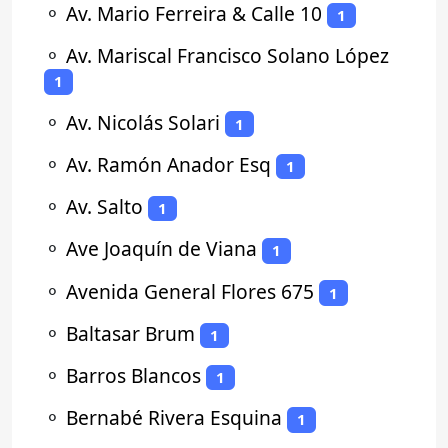
⚬
Av. Mario Ferreira & Calle 10
1
⚬
Av. Mariscal Francisco Solano López
1
⚬
Av. Nicolás Solari
1
⚬
Av. Ramón Anador Esq
1
⚬
Av. Salto
1
⚬
Ave Joaquín de Viana
1
⚬
Avenida General Flores 675
1
⚬
Baltasar Brum
1
⚬
Barros Blancos
1
⚬
Bernabé Rivera Esquina
1