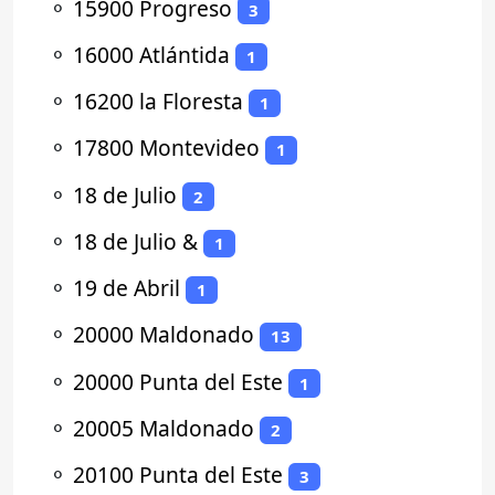
⚬
15900 Progreso
3
⚬
16000 Atlántida
1
⚬
16200 la Floresta
1
⚬
17800 Montevideo
1
⚬
18 de Julio
2
⚬
18 de Julio &
1
⚬
19 de Abril
1
⚬
20000 Maldonado
13
⚬
20000 Punta del Este
1
⚬
20005 Maldonado
2
⚬
20100 Punta del Este
3