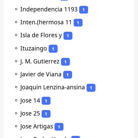
⚬
Independencia 1193
1
⚬
Inten.(hermosa 11
1
⚬
Isla de Flores y
1
⚬
Ituzaingo
1
⚬
J. M. Gutierrez
1
⚬
Javier de Viana
1
⚬
Joaquin Lenzina-ansina
1
⚬
Jose 14
1
⚬
Jose 25
1
⚬
Jose Artigas
1