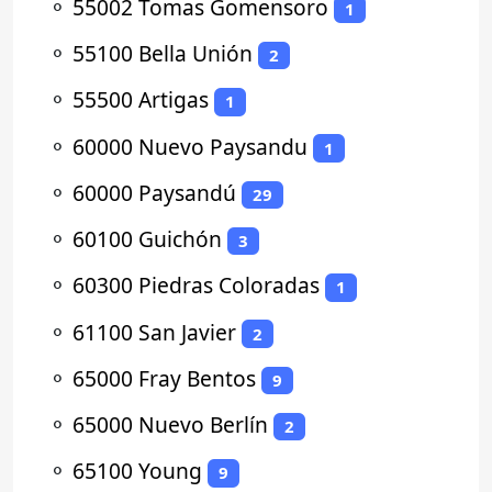
⚬
55002 Tomas Gomensoro
1
⚬
55100 Bella Unión
2
⚬
55500 Artigas
1
⚬
60000 Nuevo Paysandu
1
⚬
60000 Paysandú
29
⚬
60100 Guichón
3
⚬
60300 Piedras Coloradas
1
⚬
61100 San Javier
2
⚬
65000 Fray Bentos
9
⚬
65000 Nuevo Berlín
2
⚬
65100 Young
9