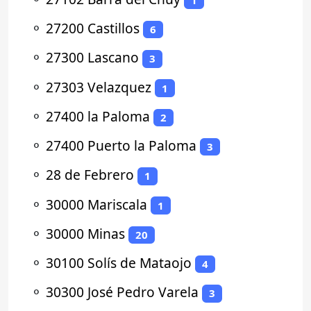
⚬
27200 Castillos
6
⚬
27300 Lascano
3
⚬
27303 Velazquez
1
⚬
27400 la Paloma
2
⚬
27400 Puerto la Paloma
3
⚬
28 de Febrero
1
⚬
30000 Mariscala
1
⚬
30000 Minas
20
⚬
30100 Solís de Mataojo
4
⚬
30300 José Pedro Varela
3