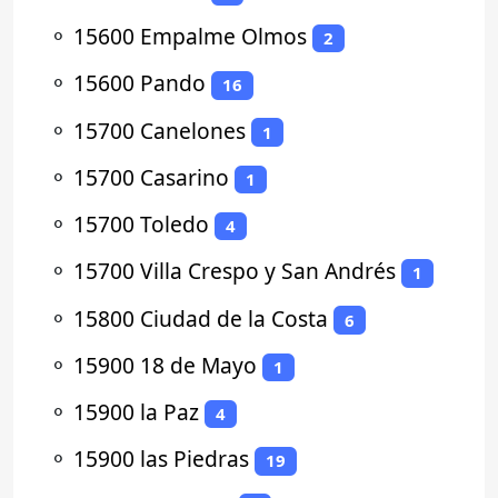
⚬
15600 Empalme Olmos
2
⚬
15600 Pando
16
⚬
15700 Canelones
1
⚬
15700 Casarino
1
⚬
15700 Toledo
4
⚬
15700 Villa Crespo y San Andrés
1
⚬
15800 Ciudad de la Costa
6
⚬
15900 18 de Mayo
1
⚬
15900 la Paz
4
⚬
15900 las Piedras
19