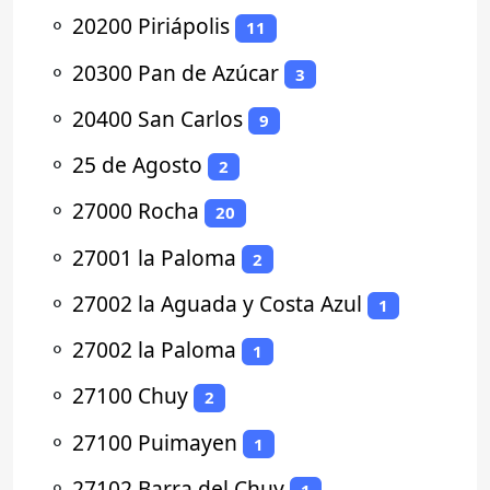
⚬
20200 Piriápolis
11
⚬
20300 Pan de Azúcar
3
⚬
20400 San Carlos
9
⚬
25 de Agosto
2
⚬
27000 Rocha
20
⚬
27001 la Paloma
2
⚬
27002 la Aguada y Costa Azul
1
⚬
27002 la Paloma
1
⚬
27100 Chuy
2
⚬
27100 Puimayen
1
⚬
27102 Barra del Chuy
1