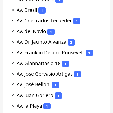
⚬
Av. Brasil
1
⚬
Av. Cnel.carlos Lecueder
1
⚬
Av. del Navio
1
⚬
Av. Dr. Jacinto Alvariza
2
⚬
Av. Franklin Delano Roosevelt
1
⚬
Av. Giannattasio 18
1
⚬
Av. Jose Gervasio Artigas
1
⚬
Av. José Belloni
1
⚬
Av. Juan Gorlero
1
⚬
Av. la Playa
1