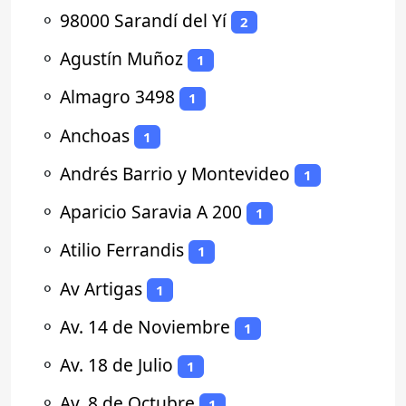
⚬
98000 Sarandí del Yí
2
⚬
Agustín Muñoz
1
⚬
Almagro 3498
1
⚬
Anchoas
1
⚬
Andrés Barrio y Montevideo
1
⚬
Aparicio Saravia A 200
1
⚬
Atilio Ferrandis
1
⚬
Av Artigas
1
⚬
Av. 14 de Noviembre
1
⚬
Av. 18 de Julio
1
⚬
Av. 8 de Octubre
1