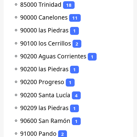
⚬
85000 Trinidad
18
⚬
90000 Canelones
11
⚬
90000 las Piedras
1
⚬
90100 los Cerrillos
2
⚬
90200 Aguas Corrientes
1
⚬
90200 las Piedras
1
⚬
90200 Progreso
1
⚬
90200 Santa Lucía
4
⚬
90209 las Piedras
1
⚬
90600 San Ramón
1
⚬
91000 Pando
2