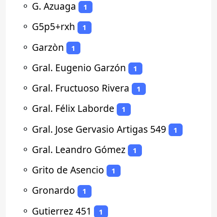
⚬
G. Azuaga
1
⚬
G5p5+rxh
1
⚬
Garzòn
1
⚬
Gral. Eugenio Garzón
1
⚬
Gral. Fructuoso Rivera
1
⚬
Gral. Félix Laborde
1
⚬
Gral. Jose Gervasio Artigas 549
1
⚬
Gral. Leandro Gómez
1
⚬
Grito de Asencio
1
⚬
Gronardo
1
⚬
Gutierrez 451
1