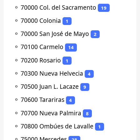
⚬
70000 Col. del Sacramento
19
⚬
70000 Colonia
1
⚬
70000 San José de Mayo
2
⚬
70100 Carmelo
14
⚬
70200 Rosario
1
⚬
70300 Nueva Helvecia
4
⚬
70500 Juan L. Lacaze
9
⚬
70600 Tarariras
4
⚬
70700 Nueva Palmira
8
⚬
70800 Ombúes de Lavalle
1
⚬
75000 Mercedes
28