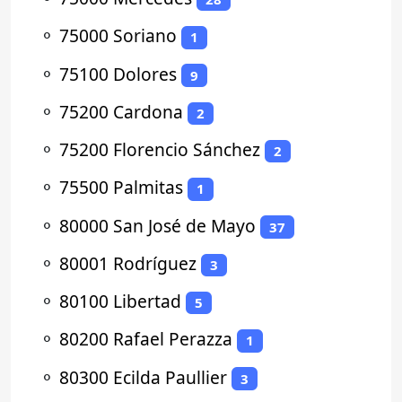
⚬
75000 Soriano
1
⚬
75100 Dolores
9
⚬
75200 Cardona
2
⚬
75200 Florencio Sánchez
2
⚬
75500 Palmitas
1
⚬
80000 San José de Mayo
37
⚬
80001 Rodríguez
3
⚬
80100 Libertad
5
⚬
80200 Rafael Perazza
1
⚬
80300 Ecilda Paullier
3