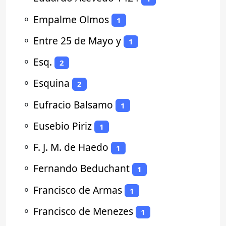
⚬
Empalme Olmos
1
⚬
Entre 25 de Mayo y
1
⚬
Esq.
2
⚬
Esquina
2
⚬
Eufracio Balsamo
1
⚬
Eusebio Piriz
1
⚬
F. J. M. de Haedo
1
⚬
Fernando Beduchant
1
⚬
Francisco de Armas
1
⚬
Francisco de Menezes
1