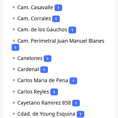
⚬
Cam. Casavalle
1
⚬
Cam. Corrales
1
⚬
Cam. de los Gauchos
1
⚬
Cam. Perimetral Juan Manuel Blanes
1
⚬
Canelones
1
⚬
Cardenal
1
⚬
Carlos Maria de Pena
1
⚬
Carlos Reyles
1
⚬
Cayetano Ramirez 858
1
⚬
Cdad. de Young Esquina
1