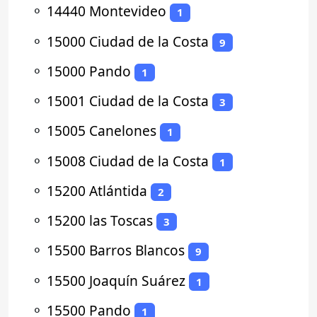
⚬
14440 Montevideo
1
⚬
15000 Ciudad de la Costa
9
⚬
15000 Pando
1
⚬
15001 Ciudad de la Costa
3
⚬
15005 Canelones
1
⚬
15008 Ciudad de la Costa
1
⚬
15200 Atlántida
2
⚬
15200 las Toscas
3
⚬
15500 Barros Blancos
9
⚬
15500 Joaquín Suárez
1
⚬
15500 Pando
1