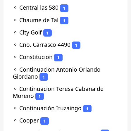
⚬
Central las 580
1
⚬
Chaume de Tal
1
⚬
City Golf
1
⚬
Cno. Carrasco 4490
1
⚬
Constitucion
1
⚬
Continuacion Antonio Orlando
Giordano
1
⚬
Continuacion Teresa Cabana de
Moreno
1
⚬
Continuación Ituzaingo
1
⚬
Cooper
1