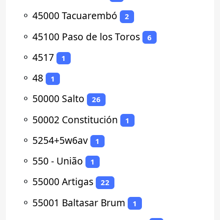
⚬
45000 Tacuarembó
2
⚬
45100 Paso de los Toros
6
⚬
4517
1
⚬
48
1
⚬
50000 Salto
26
⚬
50002 Constitución
1
⚬
5254+5w6av
1
⚬
550 - União
1
⚬
55000 Artigas
22
⚬
55001 Baltasar Brum
1