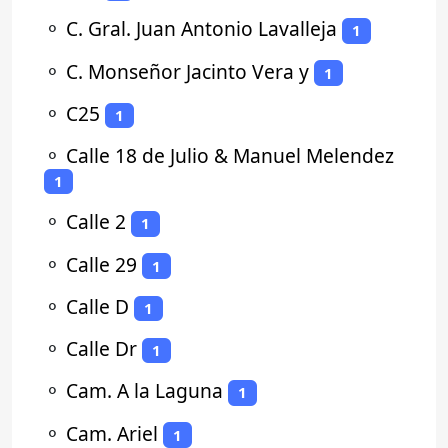
⚬
C. Gral. Juan Antonio Lavalleja
1
⚬
C. Monseñor Jacinto Vera y
1
⚬
C25
1
⚬
Calle 18 de Julio & Manuel Melendez
1
⚬
Calle 2
1
⚬
Calle 29
1
⚬
Calle D
1
⚬
Calle Dr
1
⚬
Cam. A la Laguna
1
⚬
Cam. Ariel
1