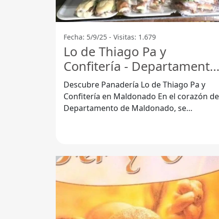
Fecha: 5/9/25 - Visitas: 1.679
Lo de Thiago Pa y
Confitería - Departamento
De Maldonado
Descubre Panadería Lo de Thiago Pa y
Confitería en Maldonado En el corazón del
Departamento de Maldonado, se
encuentra Panadería Lo de Thiago Pa y