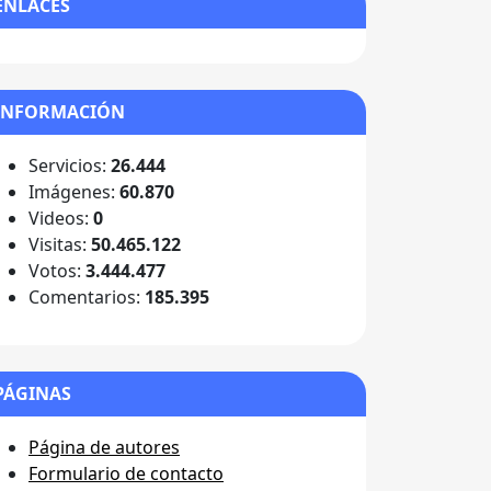
ENLACES
INFORMACIÓN
Servicios:
26.444
Imágenes:
60.870
Videos:
0
Visitas:
50.465.122
Votos:
3.444.477
Comentarios:
185.395
PÁGINAS
Página de autores
Formulario de contacto