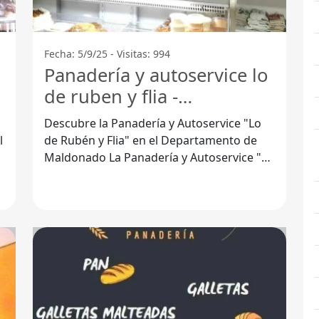
Fecha: 5/9/25 - Visitas: 994
Panadería y autoservice lo
de ruben y flia -
Departamento De
Descubre la Panadería y Autoservice "Lo
Maldonado
de Rubén y Flia" en el Departamento de
Maldonado La Panadería y Autoservice "Lo
de Rubén y Flia" se ha convertido en