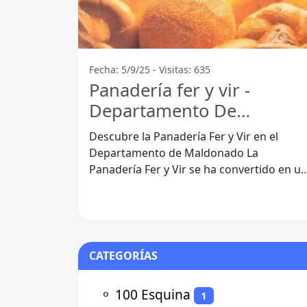
Fecha: 5/9/25 - Visitas: 635
Panadería fer y vir -
Departamento De
Maldonado
Descubre la Panadería Fer y Vir en el
Departamento de Maldonado La
Panadería Fer y Vir se ha convertido en u
punto de referencia en el Departamento
de
CATEGORÍAS
⚬
100 Esquina
1