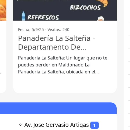
Fecha: 5/9/25 - Visitas: 240
Panadería La Salteña -
Departamento De
Maldonado
Panadería La Salteña: Un lugar que no te
puedes perder en Maldonado La
n
Panadería La Salteña, ubicada en el
Departamento de Maldonado, es un
verdadero tesoro
⚬
Av. Jose Gervasio Artigas
1