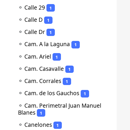
⚬
Calle 29
1
⚬
Calle D
1
⚬
Calle Dr
1
⚬
Cam. A la Laguna
1
⚬
Cam. Ariel
1
⚬
Cam. Casavalle
1
⚬
Cam. Corrales
1
⚬
Cam. de los Gauchos
1
⚬
Cam. Perimetral Juan Manuel
Blanes
1
⚬
Canelones
1