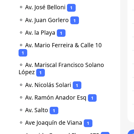
⚬
Av. José Belloni
1
⚬
Av. Juan Gorlero
1
⚬
Av. la Playa
1
⚬
Av. Mario Ferreira & Calle 10
1
⚬
Av. Mariscal Francisco Solano
López
1
⚬
Av. Nicolás Solari
1
⚬
Av. Ramón Anador Esq
1
⚬
Av. Salto
1
⚬
Ave Joaquín de Viana
1