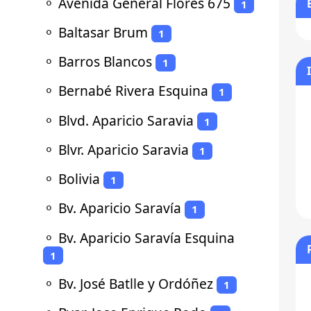
⚬
Avenida General Flores 675
1
⚬
Baltasar Brum
1
⚬
Barros Blancos
1
⚬
Bernabé Rivera Esquina
1
⚬
Blvd. Aparicio Saravia
1
⚬
Blvr. Aparicio Saravia
1
⚬
Bolivia
1
⚬
Bv. Aparicio Saravía
1
⚬
Bv. Aparicio Saravía Esquina
1
⚬
Bv. José Batlle y Ordóñez
1