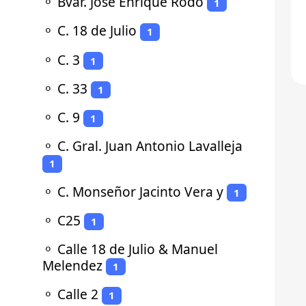
⚬
Bvar. Jose Enrique Rodo
1
⚬
C. 18 de Julio
1
⚬
C. 3
1
⚬
C. 33
1
⚬
C. 9
1
⚬
C. Gral. Juan Antonio Lavalleja
1
⚬
C. Monseñor Jacinto Vera y
1
⚬
C25
1
⚬
Calle 18 de Julio & Manuel
Melendez
1
⚬
Calle 2
1