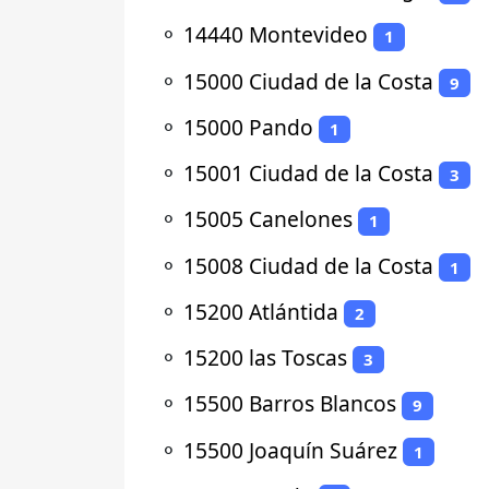
⚬
14440 Montevideo
1
⚬
15000 Ciudad de la Costa
9
⚬
15000 Pando
1
⚬
15001 Ciudad de la Costa
3
⚬
15005 Canelones
1
⚬
15008 Ciudad de la Costa
1
⚬
15200 Atlántida
2
⚬
15200 las Toscas
3
⚬
15500 Barros Blancos
9
⚬
15500 Joaquín Suárez
1