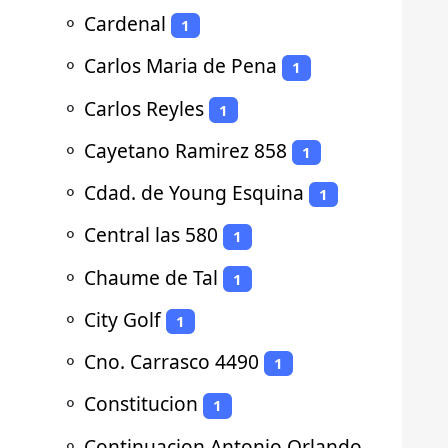
⚬
Cardenal
1
⚬
Carlos Maria de Pena
1
⚬
Carlos Reyles
1
⚬
Cayetano Ramirez 858
1
⚬
Cdad. de Young Esquina
1
⚬
Central las 580
1
⚬
Chaume de Tal
1
⚬
City Golf
1
⚬
Cno. Carrasco 4490
1
⚬
Constitucion
1
⚬
Continuacion Antonio Orlando