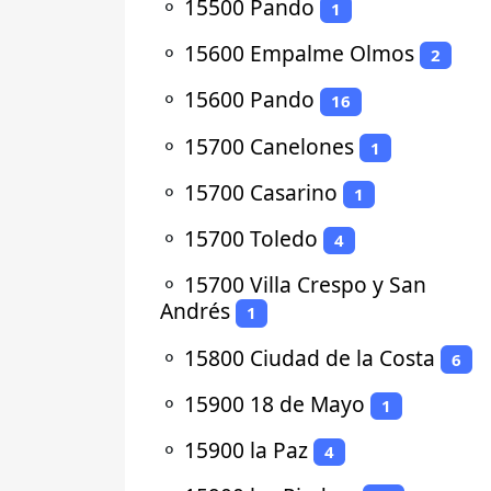
⚬
15500 Pando
1
⚬
15600 Empalme Olmos
2
⚬
15600 Pando
16
⚬
15700 Canelones
1
⚬
15700 Casarino
1
⚬
15700 Toledo
4
⚬
15700 Villa Crespo y San
Andrés
1
⚬
15800 Ciudad de la Costa
6
⚬
15900 18 de Mayo
1
⚬
15900 la Paz
4