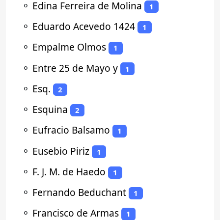
⚬
Edina Ferreira de Molina
1
⚬
Eduardo Acevedo 1424
1
⚬
Empalme Olmos
1
⚬
Entre 25 de Mayo y
1
⚬
Esq.
2
⚬
Esquina
2
⚬
Eufracio Balsamo
1
⚬
Eusebio Piriz
1
⚬
F. J. M. de Haedo
1
⚬
Fernando Beduchant
1
⚬
Francisco de Armas
1