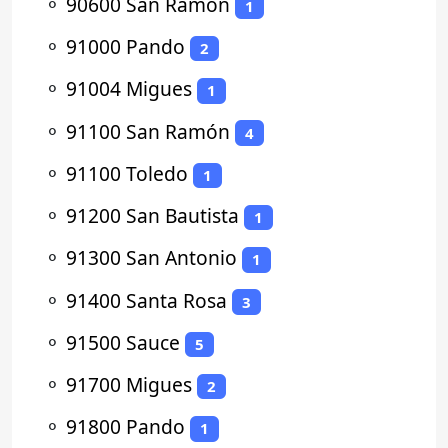
⚬
90600 San Ramón
1
⚬
91000 Pando
2
⚬
91004 Migues
1
⚬
91100 San Ramón
4
⚬
91100 Toledo
1
⚬
91200 San Bautista
1
⚬
91300 San Antonio
1
⚬
91400 Santa Rosa
3
⚬
91500 Sauce
5
⚬
91700 Migues
2
⚬
91800 Pando
1