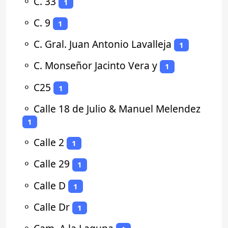
⚬
C. 33
1
⚬
C. 9
1
⚬
C. Gral. Juan Antonio Lavalleja
1
⚬
C. Monseñor Jacinto Vera y
1
⚬
C25
1
⚬
Calle 18 de Julio & Manuel Melendez
1
⚬
Calle 2
1
⚬
Calle 29
1
⚬
Calle D
1
⚬
Calle Dr
1