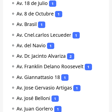
⚬
Av. 18 de Julio
1
⚬
Av. 8 de Octubre
1
⚬
Av. Brasil
1
⚬
Av. Cnel.carlos Lecueder
1
⚬
Av. del Navio
1
⚬
Av. Dr. Jacinto Alvariza
2
⚬
Av. Franklin Delano Roosevelt
1
⚬
Av. Giannattasio 18
1
⚬
Av. Jose Gervasio Artigas
1
⚬
Av. José Belloni
1
⚬
Av. Juan Gorlero
1