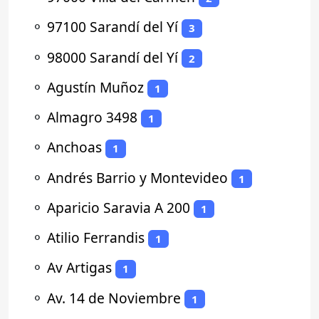
⚬
97100 Sarandí del Yí
3
⚬
98000 Sarandí del Yí
2
⚬
Agustín Muñoz
1
⚬
Almagro 3498
1
⚬
Anchoas
1
⚬
Andrés Barrio y Montevideo
1
⚬
Aparicio Saravia A 200
1
⚬
Atilio Ferrandis
1
⚬
Av Artigas
1
⚬
Av. 14 de Noviembre
1