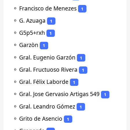
⚬
Francisco de Menezes
1
⚬
G. Azuaga
1
⚬
G5p5+rxh
1
⚬
Garzòn
1
⚬
Gral. Eugenio Garzón
1
⚬
Gral. Fructuoso Rivera
1
⚬
Gral. Félix Laborde
1
⚬
Gral. Jose Gervasio Artigas 549
1
⚬
Gral. Leandro Gómez
1
⚬
Grito de Asencio
1