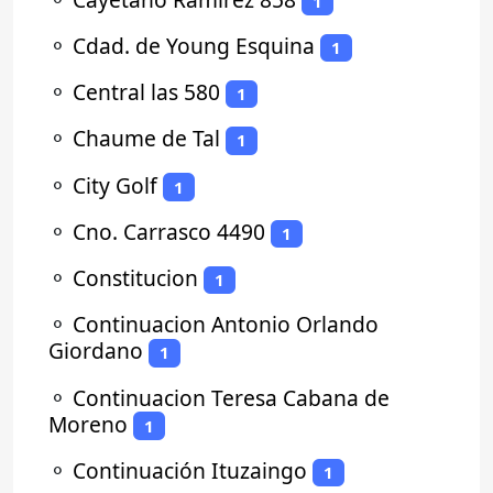
1
⚬
Cdad. de Young Esquina
1
⚬
Central las 580
1
⚬
Chaume de Tal
1
⚬
City Golf
1
⚬
Cno. Carrasco 4490
1
⚬
Constitucion
1
⚬
Continuacion Antonio Orlando
Giordano
1
⚬
Continuacion Teresa Cabana de
Moreno
1
⚬
Continuación Ituzaingo
1