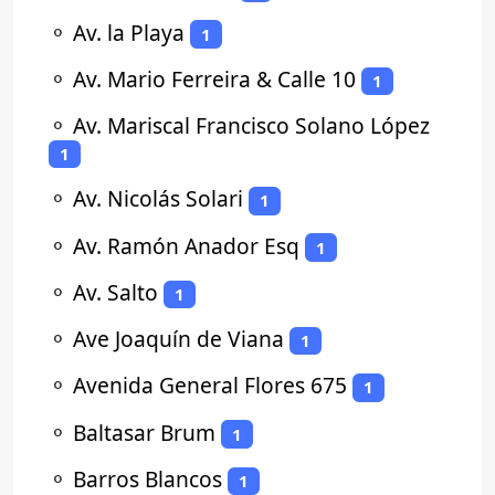
⚬
Av. la Playa
1
⚬
Av. Mario Ferreira & Calle 10
1
⚬
Av. Mariscal Francisco Solano López
1
⚬
Av. Nicolás Solari
1
⚬
Av. Ramón Anador Esq
1
⚬
Av. Salto
1
⚬
Ave Joaquín de Viana
1
⚬
Avenida General Flores 675
1
⚬
Baltasar Brum
1
⚬
Barros Blancos
1