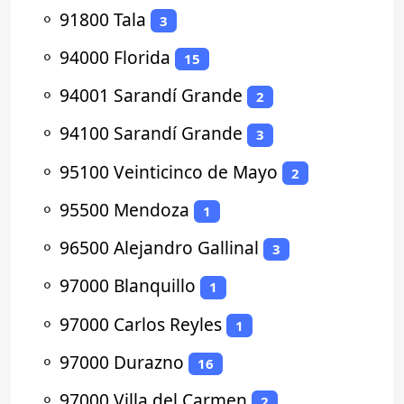
⚬
91800 Tala
3
⚬
94000 Florida
15
⚬
94001 Sarandí Grande
2
⚬
94100 Sarandí Grande
3
⚬
95100 Veinticinco de Mayo
2
⚬
95500 Mendoza
1
⚬
96500 Alejandro Gallinal
3
⚬
97000 Blanquillo
1
⚬
97000 Carlos Reyles
1
⚬
97000 Durazno
16
⚬
97000 Villa del Carmen
2