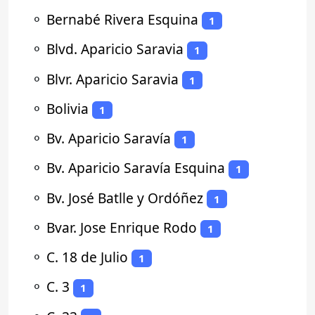
⚬
Bernabé Rivera Esquina
1
⚬
Blvd. Aparicio Saravia
1
⚬
Blvr. Aparicio Saravia
1
⚬
Bolivia
1
⚬
Bv. Aparicio Saravía
1
⚬
Bv. Aparicio Saravía Esquina
1
⚬
Bv. José Batlle y Ordóñez
1
⚬
Bvar. Jose Enrique Rodo
1
⚬
C. 18 de Julio
1
⚬
C. 3
1