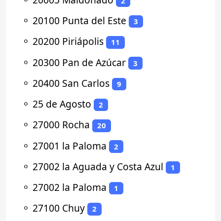
2
⚬
20100 Punta del Este
3
⚬
20200 Piriápolis
11
⚬
20300 Pan de Azúcar
3
⚬
20400 San Carlos
9
⚬
25 de Agosto
2
⚬
27000 Rocha
20
⚬
27001 la Paloma
2
⚬
27002 la Aguada y Costa Azul
1
⚬
27002 la Paloma
1
⚬
27100 Chuy
2