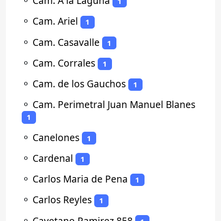
⚬
Cam. A la Laguna
1
⚬
Cam. Ariel
1
⚬
Cam. Casavalle
1
⚬
Cam. Corrales
1
⚬
Cam. de los Gauchos
1
⚬
Cam. Perimetral Juan Manuel Blanes
1
⚬
Canelones
1
⚬
Cardenal
1
⚬
Carlos Maria de Pena
1
⚬
Carlos Reyles
1
⚬
Cayetano Ramirez 858