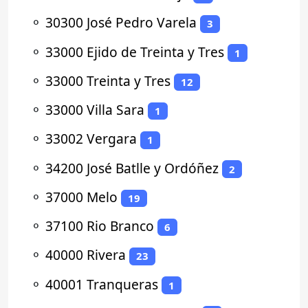
⚬
30300 José Pedro Varela
3
⚬
33000 Ejido de Treinta y Tres
1
⚬
33000 Treinta y Tres
12
⚬
33000 Villa Sara
1
⚬
33002 Vergara
1
⚬
34200 José Batlle y Ordóñez
2
⚬
37000 Melo
19
⚬
37100 Rio Branco
6
⚬
40000 Rivera
23
⚬
40001 Tranqueras
1