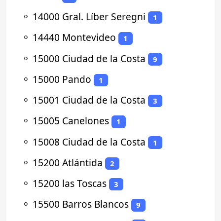
⚬
14000 Gral. Líber Seregni
1
⚬
14440 Montevideo
1
⚬
15000 Ciudad de la Costa
9
⚬
15000 Pando
1
⚬
15001 Ciudad de la Costa
3
⚬
15005 Canelones
1
⚬
15008 Ciudad de la Costa
1
⚬
15200 Atlántida
2
⚬
15200 las Toscas
3
⚬
15500 Barros Blancos
9