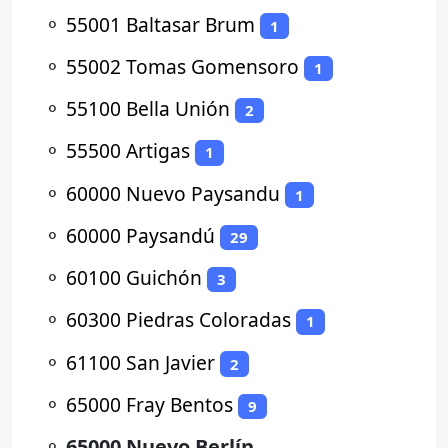
⚬
55001 Baltasar Brum
1
⚬
55002 Tomas Gomensoro
1
⚬
55100 Bella Unión
2
⚬
55500 Artigas
1
⚬
60000 Nuevo Paysandu
1
⚬
60000 Paysandú
29
⚬
60100 Guichón
3
⚬
60300 Piedras Coloradas
1
⚬
61100 San Javier
2
⚬
65000 Fray Bentos
9
⚬
65000 Nuevo Berlín