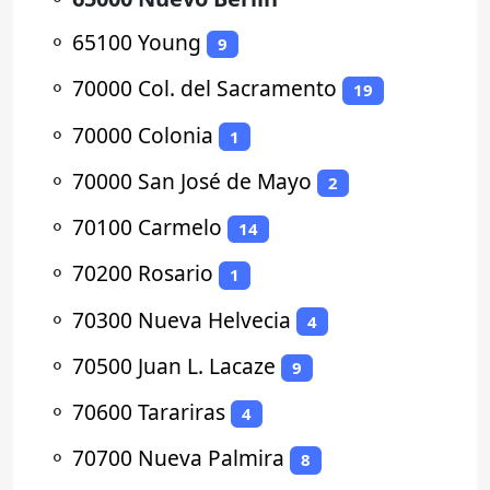
⚬
65100 Young
9
⚬
70000 Col. del Sacramento
19
⚬
70000 Colonia
1
⚬
70000 San José de Mayo
2
⚬
70100 Carmelo
14
⚬
70200 Rosario
1
⚬
70300 Nueva Helvecia
4
⚬
70500 Juan L. Lacaze
9
⚬
70600 Tarariras
4
⚬
70700 Nueva Palmira
8