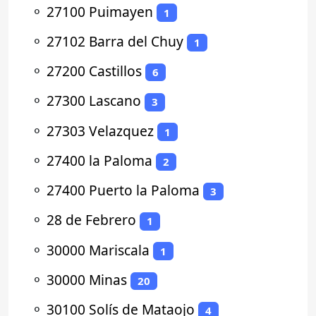
⚬
27100 Puimayen
1
⚬
27102 Barra del Chuy
1
⚬
27200 Castillos
6
⚬
27300 Lascano
3
⚬
27303 Velazquez
1
⚬
27400 la Paloma
2
⚬
27400 Puerto la Paloma
3
⚬
28 de Febrero
1
⚬
30000 Mariscala
1
⚬
30000 Minas
20
⚬
30100 Solís de Mataojo
4