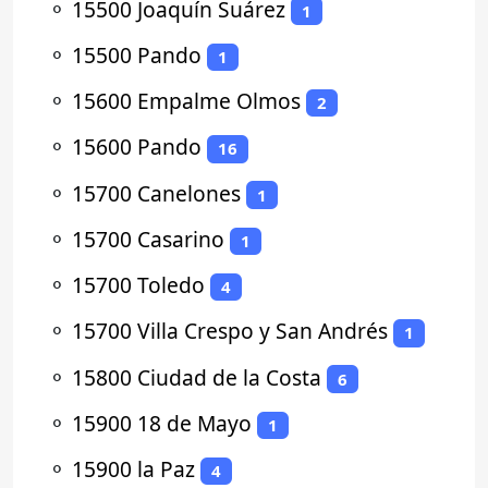
⚬
15500 Joaquín Suárez
1
⚬
15500 Pando
1
⚬
15600 Empalme Olmos
2
⚬
15600 Pando
16
⚬
15700 Canelones
1
⚬
15700 Casarino
1
⚬
15700 Toledo
4
⚬
15700 Villa Crespo y San Andrés
1
⚬
15800 Ciudad de la Costa
6
⚬
15900 18 de Mayo
1
⚬
15900 la Paz
4