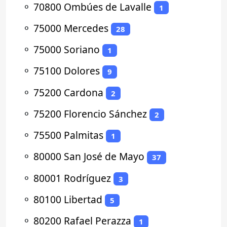
⚬
70800 Ombúes de Lavalle
1
⚬
75000 Mercedes
28
⚬
75000 Soriano
1
⚬
75100 Dolores
9
⚬
75200 Cardona
2
⚬
75200 Florencio Sánchez
2
⚬
75500 Palmitas
1
⚬
80000 San José de Mayo
37
⚬
80001 Rodríguez
3
⚬
80100 Libertad
5
⚬
80200 Rafael Perazza
1