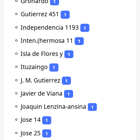
⚬
Gronardo
1
⚬
Gutierrez 451
1
⚬
Independencia 1193
1
⚬
Inten.(hermosa 11
1
⚬
Isla de Flores y
1
⚬
Ituzaingo
1
⚬
J. M. Gutierrez
1
⚬
Javier de Viana
1
⚬
Joaquin Lenzina-ansina
1
⚬
Jose 14
1
⚬
Jose 25
1