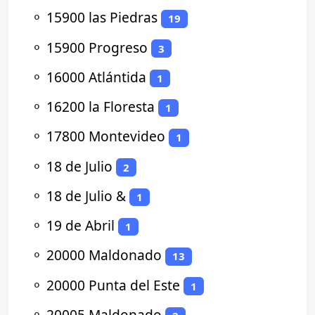
⚬
15900 las Piedras
19
⚬
15900 Progreso
3
⚬
16000 Atlántida
1
⚬
16200 la Floresta
1
⚬
17800 Montevideo
1
⚬
18 de Julio
2
⚬
18 de Julio &
1
⚬
19 de Abril
1
⚬
20000 Maldonado
13
⚬
20000 Punta del Este
1
⚬
20005 Maldonado