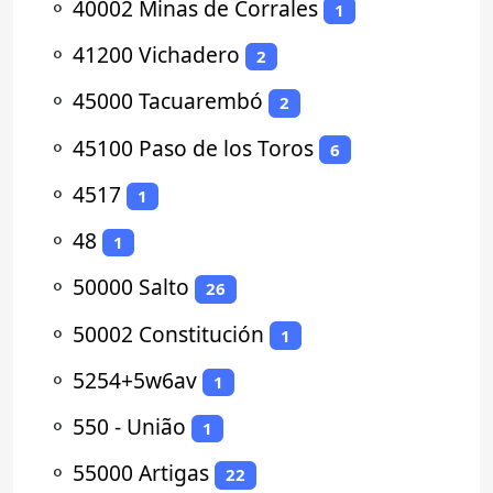
⚬
40002 Minas de Corrales
1
⚬
41200 Vichadero
2
⚬
45000 Tacuarembó
2
⚬
45100 Paso de los Toros
6
⚬
4517
1
⚬
48
1
⚬
50000 Salto
26
⚬
50002 Constitución
1
⚬
5254+5w6av
1
⚬
550 - União
1
⚬
55000 Artigas
22