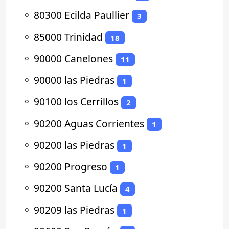
⚬
80300 Ecilda Paullier
3
⚬
85000 Trinidad
18
⚬
90000 Canelones
11
⚬
90000 las Piedras
1
⚬
90100 los Cerrillos
2
⚬
90200 Aguas Corrientes
1
⚬
90200 las Piedras
1
⚬
90200 Progreso
1
⚬
90200 Santa Lucía
4
⚬
90209 las Piedras
1