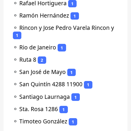
⚬
Rafael Hortiguera
1
⚬
Ramón Hernández
1
⚬
Rincon y Jose Pedro Varela Rincon y
1
⚬
Rio de Janeiro
1
⚬
Ruta 8
2
⚬
San José de Mayo
1
⚬
San Quintín 4288 11900
1
⚬
Santiago Laurnaga
1
⚬
Sta. Rosa 1286
1
⚬
Timoteo González
1