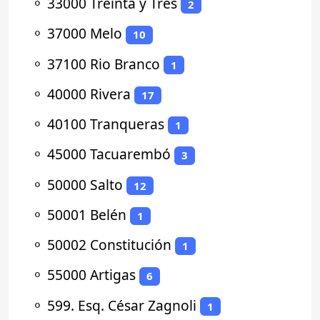
⚬
33000 Treinta y Tres
2
⚬
37000 Melo
10
⚬
37100 Rio Branco
1
⚬
40000 Rivera
17
⚬
40100 Tranqueras
1
⚬
45000 Tacuarembó
3
⚬
50000 Salto
12
⚬
50001 Belén
1
⚬
50002 Constitución
1
⚬
55000 Artigas
6
⚬
599. Esq. César Zagnoli
1