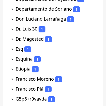
⚬
Departamento de Soriano
1
⚬
Don Luciano Larrañaga
1
⚬
Dr. Luis 30
1
⚬
Dr. Magested
1
⚬
Esq
1
⚬
Esquina
1
⚬
Etiopia
1
⚬
Francisco Moreno
1
⚬
Francisco Plá
1
⚬
G5p6+r9vavda
1