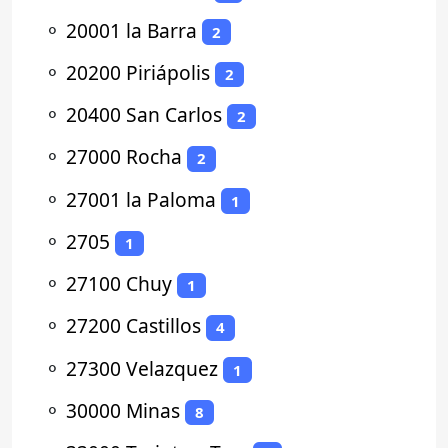
⚬
20001 la Barra
2
⚬
20200 Piriápolis
2
⚬
20400 San Carlos
2
⚬
27000 Rocha
2
⚬
27001 la Paloma
1
⚬
2705
1
⚬
27100 Chuy
1
⚬
27200 Castillos
4
⚬
27300 Velazquez
1
⚬
30000 Minas
8