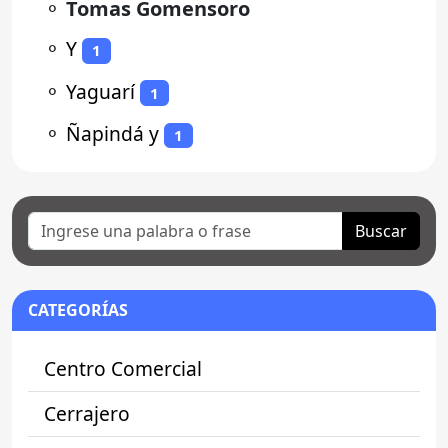
⚬
Tomas Gomensoro
⚬
Y
1
⚬
Yaguarí
1
⚬
Ñapindá y
1
Buscar
CATEGORÍAS
Centro Comercial
Cerrajero