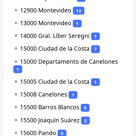
⚬
12900 Montevideo
12
⚬
13000 Montevideo
1
⚬
14000 Gral. Líber Seregni
1
⚬
15000 Ciudad de la Costa
7
⚬
15000 Departamento de Canelones
1
⚬
15005 Ciudad de la Costa
1
⚬
15008 Canelones
1
⚬
15500 Barros Blancos
5
⚬
15500 Joaquín Suárez
2
⚬
15600 Pando
5