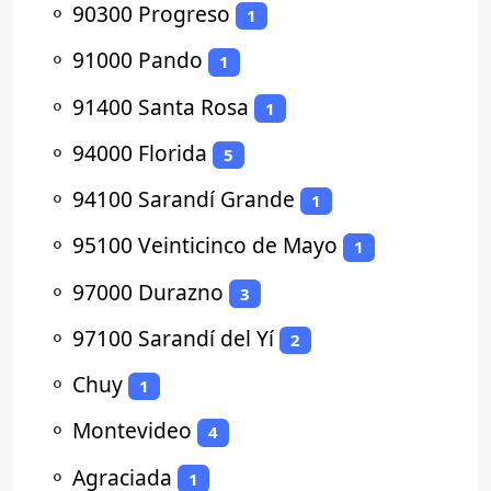
⚬
90300 Progreso
1
⚬
91000 Pando
1
⚬
91400 Santa Rosa
1
⚬
94000 Florida
5
⚬
94100 Sarandí Grande
1
⚬
95100 Veinticinco de Mayo
1
⚬
97000 Durazno
3
⚬
97100 Sarandí del Yí
2
⚬
Chuy
1
⚬
Montevideo
4
⚬
Agraciada
1