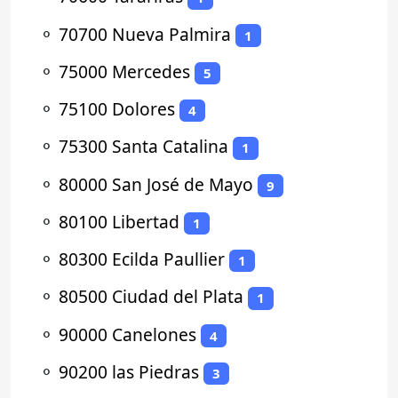
⚬
70700 Nueva Palmira
1
⚬
75000 Mercedes
5
⚬
75100 Dolores
4
⚬
75300 Santa Catalina
1
⚬
80000 San José de Mayo
9
⚬
80100 Libertad
1
⚬
80300 Ecilda Paullier
1
⚬
80500 Ciudad del Plata
1
⚬
90000 Canelones
4
⚬
90200 las Piedras
3