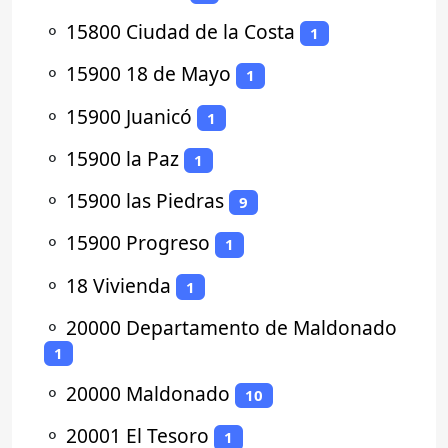
⚬
15800 Ciudad de la Costa
1
⚬
15900 18 de Mayo
1
⚬
15900 Juanicó
1
⚬
15900 la Paz
1
⚬
15900 las Piedras
9
⚬
15900 Progreso
1
⚬
18 Vivienda
1
⚬
20000 Departamento de Maldonado
1
⚬
20000 Maldonado
10
⚬
20001 El Tesoro
1