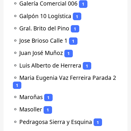
⚬
Galería Comercial 006
1
⚬
Galpón 10 Logística
1
⚬
Gral. Brito del Pino
1
⚬
Jose Brioso Calle 1
1
⚬
Juan José Muñoz
1
⚬
Luis Alberto de Herrera
1
⚬
Maria Eugenia Vaz Ferreira Parada 2
1
⚬
Maroñas
1
⚬
Masoller
1
⚬
Pedragosa Sierra y Esquina
1