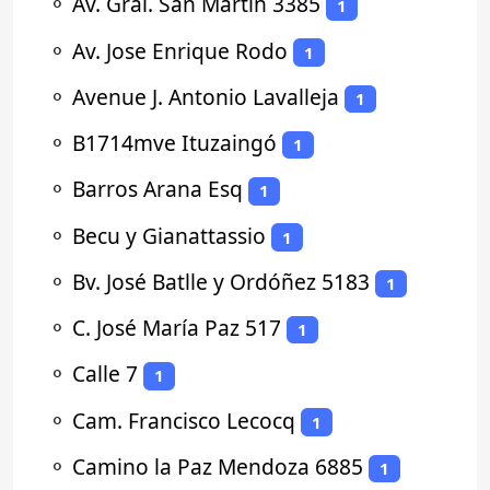
⚬
Av. Gral. San Martín 3385
1
⚬
Av. Jose Enrique Rodo
1
⚬
Avenue J. Antonio Lavalleja
1
⚬
B1714mve Ituzaingó
1
⚬
Barros Arana Esq
1
⚬
Becu y Gianattassio
1
⚬
Bv. José Batlle y Ordóñez 5183
1
⚬
C. José María Paz 517
1
⚬
Calle 7
1
⚬
Cam. Francisco Lecocq
1
⚬
Camino la Paz Mendoza 6885
1