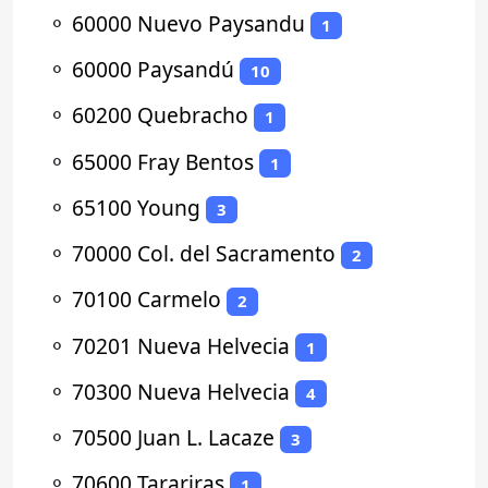
⚬
60000 Nuevo Paysandu
1
⚬
60000 Paysandú
10
⚬
60200 Quebracho
1
⚬
65000 Fray Bentos
1
⚬
65100 Young
3
⚬
70000 Col. del Sacramento
2
⚬
70100 Carmelo
2
⚬
70201 Nueva Helvecia
1
⚬
70300 Nueva Helvecia
4
⚬
70500 Juan L. Lacaze
3
⚬
70600 Tarariras
1