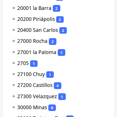
⚬
20001 la Barra
2
⚬
20200 Piriápolis
2
⚬
20400 San Carlos
2
⚬
27000 Rocha
2
⚬
27001 la Paloma
1
⚬
2705
1
⚬
27100 Chuy
1
⚬
27200 Castillos
4
⚬
27300 Velazquez
1
⚬
30000 Minas
8