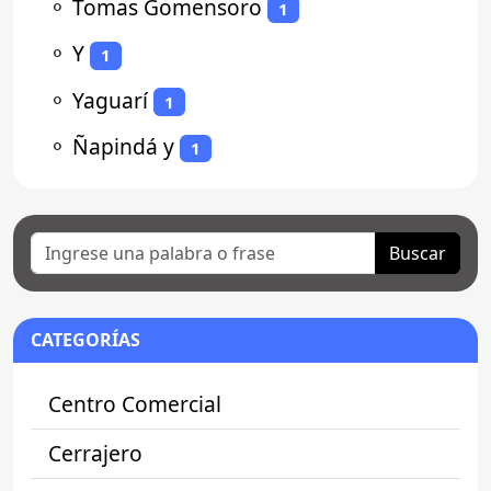
⚬
Tomas Gomensoro
1
⚬
Y
1
⚬
Yaguarí
1
⚬
Ñapindá y
1
Buscar
CATEGORÍAS
Centro Comercial
Cerrajero