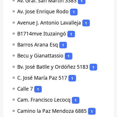
⚬
Av. Gral. San Martín 3385
1
⚬
Av. Jose Enrique Rodo
1
⚬
Avenue J. Antonio Lavalleja
1
⚬
B1714mve Ituzaingó
1
⚬
Barros Arana Esq
1
⚬
Becu y Gianattassio
1
⚬
Bv. José Batlle y Ordóñez 5183
1
⚬
C. José María Paz 517
1
⚬
Calle 7
1
⚬
Cam. Francisco Lecocq
1
⚬
Camino la Paz Mendoza 6885
1