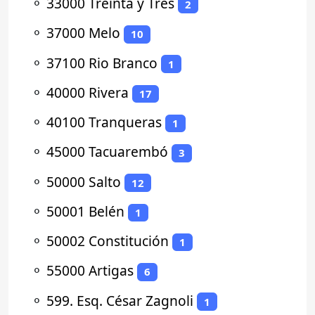
⚬
33000 Treinta y Tres
2
⚬
37000 Melo
10
⚬
37100 Rio Branco
1
⚬
40000 Rivera
17
⚬
40100 Tranqueras
1
⚬
45000 Tacuarembó
3
⚬
50000 Salto
12
⚬
50001 Belén
1
⚬
50002 Constitución
1
⚬
55000 Artigas
6
⚬
599. Esq. César Zagnoli
1