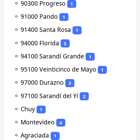
⚬
90300 Progreso
1
⚬
91000 Pando
1
⚬
91400 Santa Rosa
1
⚬
94000 Florida
5
⚬
94100 Sarandí Grande
1
⚬
95100 Veinticinco de Mayo
1
⚬
97000 Durazno
3
⚬
97100 Sarandí del Yí
2
⚬
Chuy
1
⚬
Montevideo
4
⚬
Agraciada
1