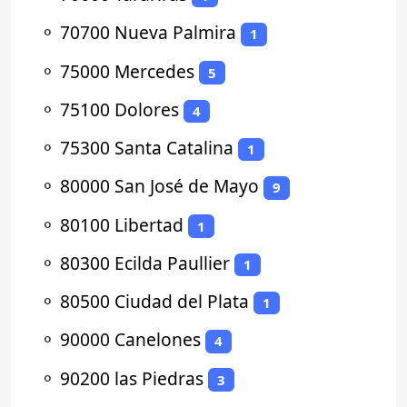
⚬
70700 Nueva Palmira
1
⚬
75000 Mercedes
5
⚬
75100 Dolores
4
⚬
75300 Santa Catalina
1
⚬
80000 San José de Mayo
9
⚬
80100 Libertad
1
⚬
80300 Ecilda Paullier
1
⚬
80500 Ciudad del Plata
1
⚬
90000 Canelones
4
⚬
90200 las Piedras
3