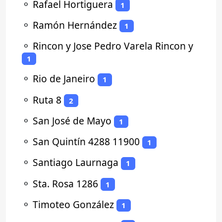
⚬
Rafael Hortiguera
1
⚬
Ramón Hernández
1
⚬
Rincon y Jose Pedro Varela Rincon y
1
⚬
Rio de Janeiro
1
⚬
Ruta 8
2
⚬
San José de Mayo
1
⚬
San Quintín 4288 11900
1
⚬
Santiago Laurnaga
1
⚬
Sta. Rosa 1286
1
⚬
Timoteo González
1