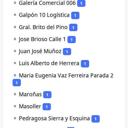
⚬
Galería Comercial 006
1
⚬
Galpón 10 Logística
1
⚬
Gral. Brito del Pino
1
⚬
Jose Brioso Calle 1
1
⚬
Juan José Muñoz
1
⚬
Luis Alberto de Herrera
1
⚬
Maria Eugenia Vaz Ferreira Parada 2
1
⚬
Maroñas
1
⚬
Masoller
1
⚬
Pedragosa Sierra y Esquina
1