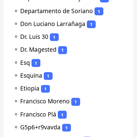
⚬
Departamento de Soriano
1
⚬
Don Luciano Larrañaga
1
⚬
Dr. Luis 30
1
⚬
Dr. Magested
1
⚬
Esq
1
⚬
Esquina
1
⚬
Etiopia
1
⚬
Francisco Moreno
1
⚬
Francisco Plá
1
⚬
G5p6+r9vavda
1