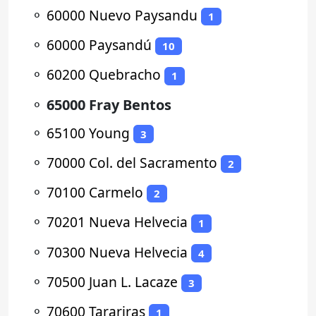
⚬
60000 Nuevo Paysandu
1
⚬
60000 Paysandú
10
⚬
60200 Quebracho
1
⚬
65000 Fray Bentos
⚬
65100 Young
3
⚬
70000 Col. del Sacramento
2
⚬
70100 Carmelo
2
⚬
70201 Nueva Helvecia
1
⚬
70300 Nueva Helvecia
4
⚬
70500 Juan L. Lacaze
3
⚬
70600 Tarariras
1