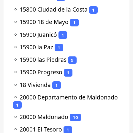
⚬
15800 Ciudad de la Costa
1
⚬
15900 18 de Mayo
1
⚬
15900 Juanicó
1
⚬
15900 la Paz
1
⚬
15900 las Piedras
9
⚬
15900 Progreso
1
⚬
18 Vivienda
1
⚬
20000 Departamento de Maldonado
1
⚬
20000 Maldonado
10
⚬
20001 El Tesoro
1