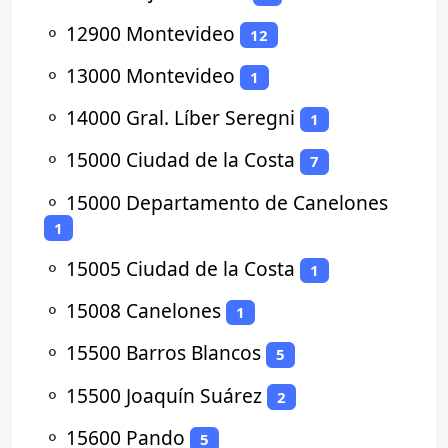
⚬
12900 Montevideo
12
⚬
13000 Montevideo
1
⚬
14000 Gral. Líber Seregni
1
⚬
15000 Ciudad de la Costa
7
⚬
15000 Departamento de Canelones
1
⚬
15005 Ciudad de la Costa
1
⚬
15008 Canelones
1
⚬
15500 Barros Blancos
5
⚬
15500 Joaquín Suárez
2
⚬
15600 Pando
5