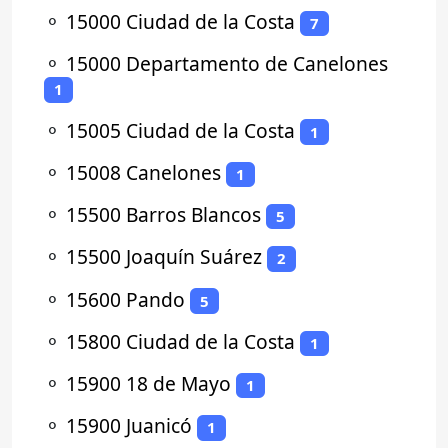
⚬
15000 Ciudad de la Costa
7
⚬
15000 Departamento de Canelones
1
⚬
15005 Ciudad de la Costa
1
⚬
15008 Canelones
1
⚬
15500 Barros Blancos
5
⚬
15500 Joaquín Suárez
2
⚬
15600 Pando
5
⚬
15800 Ciudad de la Costa
1
⚬
15900 18 de Mayo
1
⚬
15900 Juanicó
1