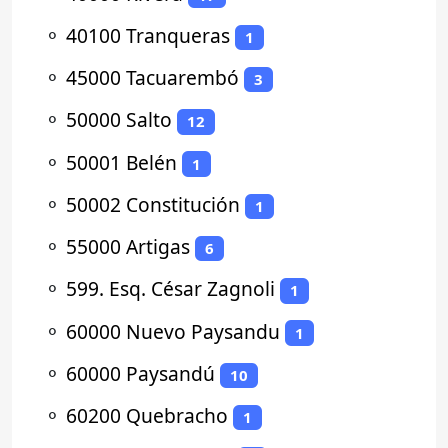
⚬
40100 Tranqueras
1
⚬
45000 Tacuarembó
3
⚬
50000 Salto
12
⚬
50001 Belén
1
⚬
50002 Constitución
1
⚬
55000 Artigas
6
⚬
599. Esq. César Zagnoli
1
⚬
60000 Nuevo Paysandu
1
⚬
60000 Paysandú
10
⚬
60200 Quebracho
1