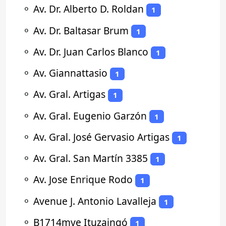
⚬
Av. Dr. Alberto D. Roldan
1
⚬
Av. Dr. Baltasar Brum
1
⚬
Av. Dr. Juan Carlos Blanco
1
⚬
Av. Giannattasio
1
⚬
Av. Gral. Artigas
1
⚬
Av. Gral. Eugenio Garzón
1
⚬
Av. Gral. José Gervasio Artigas
1
⚬
Av. Gral. San Martín 3385
1
⚬
Av. Jose Enrique Rodo
1
⚬
Avenue J. Antonio Lavalleja
1
⚬
B1714mve Ituzaingó
1