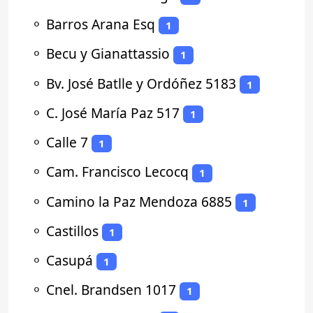
⚬
Barros Arana Esq
1
⚬
Becu y Gianattassio
1
⚬
Bv. José Batlle y Ordóñez 5183
1
⚬
C. José María Paz 517
1
⚬
Calle 7
1
⚬
Cam. Francisco Lecocq
1
⚬
Camino la Paz Mendoza 6885
1
⚬
Castillos
1
⚬
Casupá
1
⚬
Cnel. Brandsen 1017
1