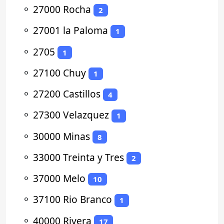
⚬
27000 Rocha
2
⚬
27001 la Paloma
1
⚬
2705
1
⚬
27100 Chuy
1
⚬
27200 Castillos
4
⚬
27300 Velazquez
1
⚬
30000 Minas
8
⚬
33000 Treinta y Tres
2
⚬
37000 Melo
10
⚬
37100 Rio Branco
1
⚬
40000 Rivera
17