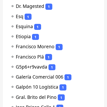
⚬
Dr. Magested
1
⚬
Esq
1
⚬
Esquina
1
⚬
Etiopia
1
⚬
Francisco Moreno
1
⚬
Francisco Plá
1
⚬
G5p6+r9vavda
1
⚬
Galería Comercial 006
1
⚬
Galpón 10 Logística
1
⚬
Gral. Brito del Pino
1