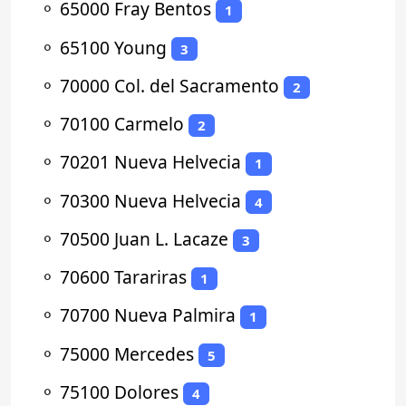
⚬
65000 Fray Bentos
1
⚬
65100 Young
3
⚬
70000 Col. del Sacramento
2
⚬
70100 Carmelo
2
⚬
70201 Nueva Helvecia
1
⚬
70300 Nueva Helvecia
4
⚬
70500 Juan L. Lacaze
3
⚬
70600 Tarariras
1
⚬
70700 Nueva Palmira
1
⚬
75000 Mercedes
5
⚬
75100 Dolores
4