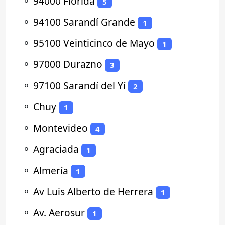
⚬
94000 Florida
5
⚬
94100 Sarandí Grande
1
⚬
95100 Veinticinco de Mayo
1
⚬
97000 Durazno
3
⚬
97100 Sarandí del Yí
2
⚬
Chuy
1
⚬
Montevideo
4
⚬
Agraciada
1
⚬
Almería
1
⚬
Av Luis Alberto de Herrera
1
⚬
Av. Aerosur
1