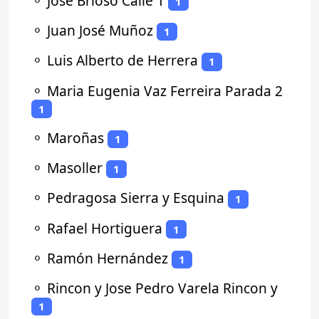
⚬
Jose Brioso Calle 1
1
⚬
Juan José Muñoz
1
⚬
Luis Alberto de Herrera
1
⚬
Maria Eugenia Vaz Ferreira Parada 2
1
⚬
Maroñas
1
⚬
Masoller
1
⚬
Pedragosa Sierra y Esquina
1
⚬
Rafael Hortiguera
1
⚬
Ramón Hernández
1
⚬
Rincon y Jose Pedro Varela Rincon y
1