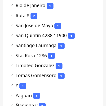
⚬
Rio de Janeiro
1
⚬
Ruta 8
2
⚬
San José de Mayo
1
⚬
San Quintín 4288 11900
1
⚬
Santiago Laurnaga
1
⚬
Sta. Rosa 1286
1
⚬
Timoteo González
1
⚬
Tomas Gomensoro
1
⚬
Y
1
⚬
Yaguarí
1
⚬
Ñapindá y
1