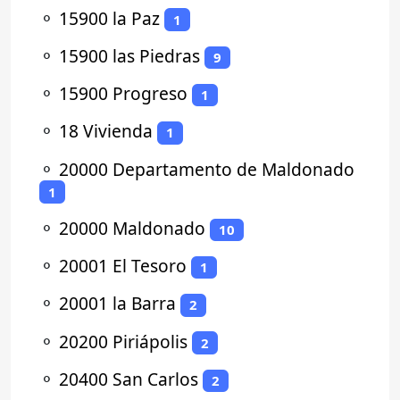
⚬
15900 la Paz
1
⚬
15900 las Piedras
9
⚬
15900 Progreso
1
⚬
18 Vivienda
1
⚬
20000 Departamento de Maldonado
1
⚬
20000 Maldonado
10
⚬
20001 El Tesoro
1
⚬
20001 la Barra
2
⚬
20200 Piriápolis
2
⚬
20400 San Carlos
2