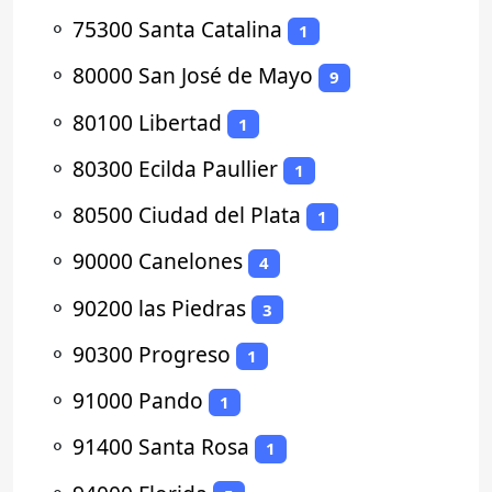
⚬
75300 Santa Catalina
1
⚬
80000 San José de Mayo
9
⚬
80100 Libertad
1
⚬
80300 Ecilda Paullier
1
⚬
80500 Ciudad del Plata
1
⚬
90000 Canelones
4
⚬
90200 las Piedras
3
⚬
90300 Progreso
1
⚬
91000 Pando
1
⚬
91400 Santa Rosa
1