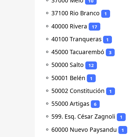
⚬
37000 Melo
10
⚬
37100 Rio Branco
1
⚬
40000 Rivera
17
⚬
40100 Tranqueras
1
⚬
45000 Tacuarembó
3
⚬
50000 Salto
12
⚬
50001 Belén
1
⚬
50002 Constitución
1
⚬
55000 Artigas
6
⚬
599. Esq. César Zagnoli
1
⚬
60000 Nuevo Paysandu
1