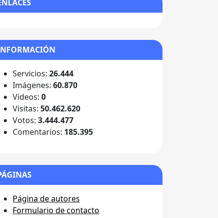
ENLACES
INFORMACIÓN
Servicios:
26.444
Imágenes:
60.870
Videos:
0
Visitas:
50.462.620
Votos:
3.444.477
Comentarios:
185.395
PÁGINAS
Página de autores
Formulario de contacto