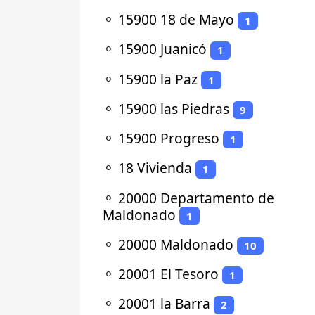
⚬
15900 18 de Mayo
1
⚬
15900 Juanicó
1
⚬
15900 la Paz
1
⚬
15900 las Piedras
9
⚬
15900 Progreso
1
⚬
18 Vivienda
1
⚬
20000 Departamento de
Maldonado
1
⚬
20000 Maldonado
10
⚬
20001 El Tesoro
1
⚬
20001 la Barra
2