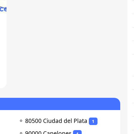
⚬
80500 Ciudad del Plata
1
⚬
90000 Canelones
4