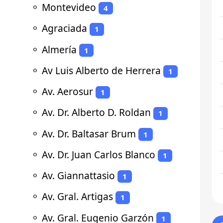
⚬
Montevideo
4
⚬
Agraciada
1
⚬
Almería
1
⚬
Av Luis Alberto de Herrera
1
⚬
Av. Aerosur
1
⚬
Av. Dr. Alberto D. Roldan
1
⚬
Av. Dr. Baltasar Brum
1
⚬
Av. Dr. Juan Carlos Blanco
1
⚬
Av. Giannattasio
1
⚬
Av. Gral. Artigas
1
⚬
Av. Gral. Eugenio Garzón
1