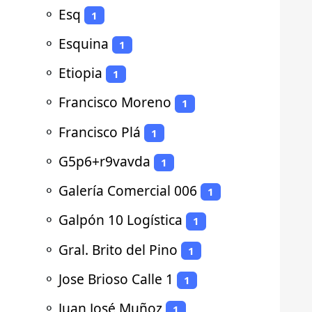
⚬
Esq
1
⚬
Esquina
1
⚬
Etiopia
1
⚬
Francisco Moreno
1
⚬
Francisco Plá
1
⚬
G5p6+r9vavda
1
⚬
Galería Comercial 006
1
⚬
Galpón 10 Logística
1
⚬
Gral. Brito del Pino
1
⚬
Jose Brioso Calle 1
1
⚬
Juan José Muñoz
1