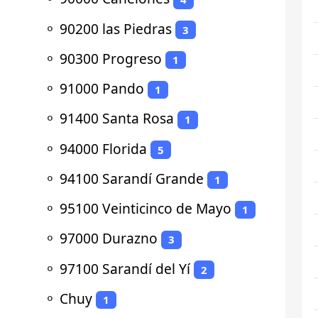
⚬
90200 las Piedras
3
⚬
90300 Progreso
1
⚬
91000 Pando
1
⚬
91400 Santa Rosa
1
⚬
94000 Florida
5
⚬
94100 Sarandí Grande
1
⚬
95100 Veinticinco de Mayo
1
⚬
97000 Durazno
3
⚬
97100 Sarandí del Yí
2
⚬
Chuy
1