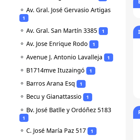
⚬
Av. Gral. José Gervasio Artigas
1
⚬
Av. Gral. San Martín 3385
1
⚬
Av. Jose Enrique Rodo
1
⚬
Avenue J. Antonio Lavalleja
1
⚬
B1714mve Ituzaingó
1
⚬
Barros Arana Esq
1
⚬
Becu y Gianattassio
1
⚬
Bv. José Batlle y Ordóñez 5183
1
⚬
C. José María Paz 517
1