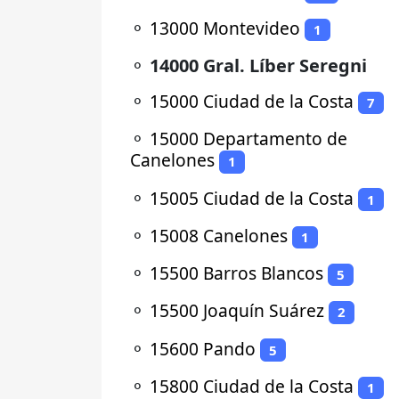
⚬
13000 Montevideo
1
⚬
14000 Gral. Líber Seregni
⚬
15000 Ciudad de la Costa
7
⚬
15000 Departamento de
Canelones
1
⚬
15005 Ciudad de la Costa
1
⚬
15008 Canelones
1
⚬
15500 Barros Blancos
5
⚬
15500 Joaquín Suárez
2
⚬
15600 Pando
5
⚬
15800 Ciudad de la Costa
1