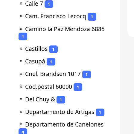
⚬
Calle 7
1
⚬
Cam. Francisco Lecocq
1
⚬
Camino la Paz Mendoza 6885
1
⚬
Castillos
1
⚬
Casupá
1
⚬
Cnel. Brandsen 1017
1
⚬
Cod.postal 60000
1
⚬
Del Chuy &
1
⚬
Departamento de Artigas
1
⚬
Departamento de Canelones
4