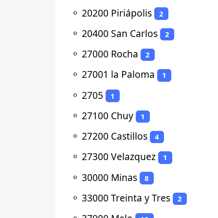
⚬
20200 Piriápolis
2
⚬
20400 San Carlos
2
⚬
27000 Rocha
2
⚬
27001 la Paloma
1
⚬
2705
1
⚬
27100 Chuy
1
⚬
27200 Castillos
4
⚬
27300 Velazquez
1
⚬
30000 Minas
8
⚬
33000 Treinta y Tres
2