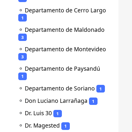
⚬
Departamento de Cerro Largo
1
⚬
Departamento de Maldonado
3
⚬
Departamento de Montevideo
3
⚬
Departamento de Paysandú
1
⚬
Departamento de Soriano
1
⚬
Don Luciano Larrañaga
1
⚬
Dr. Luis 30
1
⚬
Dr. Magested
1