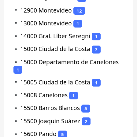
⚬
12900 Montevideo
12
⚬
13000 Montevideo
1
⚬
14000 Gral. Líber Seregni
1
⚬
15000 Ciudad de la Costa
7
⚬
15000 Departamento de Canelones
1
⚬
15005 Ciudad de la Costa
1
⚬
15008 Canelones
1
⚬
15500 Barros Blancos
5
⚬
15500 Joaquín Suárez
2
⚬
15600 Pando
5