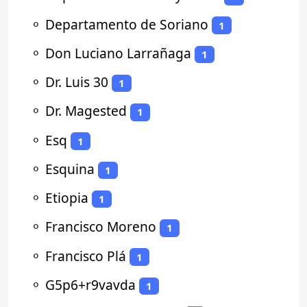
⚬
Departamento de Soriano
1
⚬
Don Luciano Larrañaga
1
⚬
Dr. Luis 30
1
⚬
Dr. Magested
1
⚬
Esq
1
⚬
Esquina
1
⚬
Etiopia
1
⚬
Francisco Moreno
1
⚬
Francisco Plá
1
⚬
G5p6+r9vavda
1