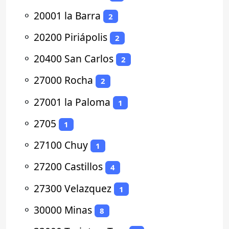
⚬
20001 la Barra
2
⚬
20200 Piriápolis
2
⚬
20400 San Carlos
2
⚬
27000 Rocha
2
⚬
27001 la Paloma
1
⚬
2705
1
⚬
27100 Chuy
1
⚬
27200 Castillos
4
⚬
27300 Velazquez
1
⚬
30000 Minas
8