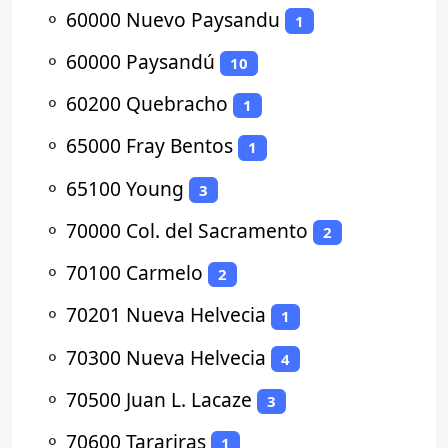
⚬
60000 Nuevo Paysandu
1
⚬
60000 Paysandú
10
⚬
60200 Quebracho
1
⚬
65000 Fray Bentos
1
⚬
65100 Young
3
⚬
70000 Col. del Sacramento
2
⚬
70100 Carmelo
2
⚬
70201 Nueva Helvecia
1
⚬
70300 Nueva Helvecia
4
⚬
70500 Juan L. Lacaze
3
⚬
70600 Tarariras
1