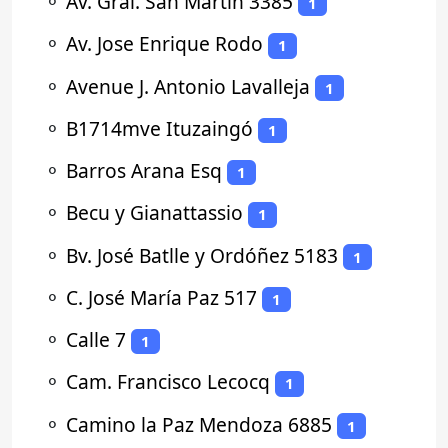
⚬
Av. Gral. San Martín 3385
1
⚬
Av. Jose Enrique Rodo
1
⚬
Avenue J. Antonio Lavalleja
1
⚬
B1714mve Ituzaingó
1
⚬
Barros Arana Esq
1
⚬
Becu y Gianattassio
1
⚬
Bv. José Batlle y Ordóñez 5183
1
⚬
C. José María Paz 517
1
⚬
Calle 7
1
⚬
Cam. Francisco Lecocq
1
⚬
Camino la Paz Mendoza 6885
1