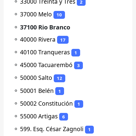
⚬
33000 Treinta y Tres
2
⚬
37000 Melo
10
⚬
37100 Rio Branco
⚬
40000 Rivera
17
⚬
40100 Tranqueras
1
⚬
45000 Tacuarembó
3
⚬
50000 Salto
12
⚬
50001 Belén
1
⚬
50002 Constitución
1
⚬
55000 Artigas
6
⚬
599. Esq. César Zagnoli
1