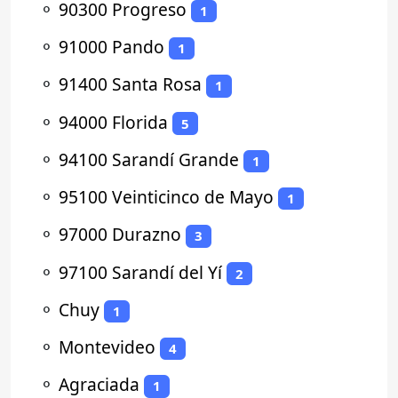
⚬
90300 Progreso
1
⚬
91000 Pando
1
⚬
91400 Santa Rosa
1
⚬
94000 Florida
5
⚬
94100 Sarandí Grande
1
⚬
95100 Veinticinco de Mayo
1
⚬
97000 Durazno
3
⚬
97100 Sarandí del Yí
2
⚬
Chuy
1
⚬
Montevideo
4
⚬
Agraciada
1