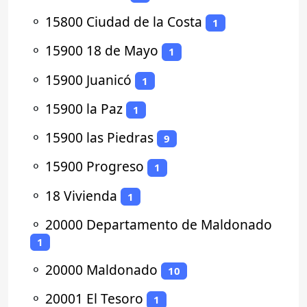
⚬
15800 Ciudad de la Costa
1
⚬
15900 18 de Mayo
1
⚬
15900 Juanicó
1
⚬
15900 la Paz
1
⚬
15900 las Piedras
9
⚬
15900 Progreso
1
⚬
18 Vivienda
1
⚬
20000 Departamento de Maldonado
1
⚬
20000 Maldonado
10
⚬
20001 El Tesoro
1