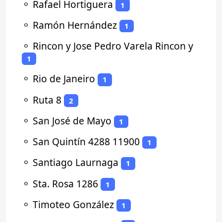
⚬
Rafael Hortiguera
1
⚬
Ramón Hernández
1
⚬
Rincon y Jose Pedro Varela Rincon y
1
⚬
Rio de Janeiro
1
⚬
Ruta 8
2
⚬
San José de Mayo
1
⚬
San Quintín 4288 11900
1
⚬
Santiago Laurnaga
1
⚬
Sta. Rosa 1286
1
⚬
Timoteo González
1