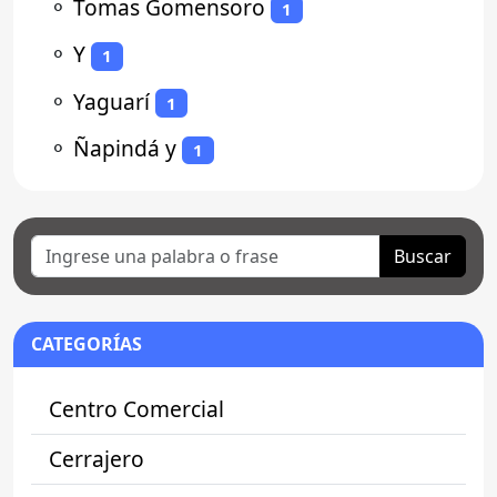
⚬
Tomas Gomensoro
1
⚬
Y
1
⚬
Yaguarí
1
⚬
Ñapindá y
1
Buscar
CATEGORÍAS
Centro Comercial
Cerrajero