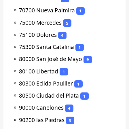
⚬
70700 Nueva Palmira
1
⚬
75000 Mercedes
5
⚬
75100 Dolores
4
⚬
75300 Santa Catalina
1
⚬
80000 San José de Mayo
9
⚬
80100 Libertad
1
⚬
80300 Ecilda Paullier
1
⚬
80500 Ciudad del Plata
1
⚬
90000 Canelones
4
⚬
90200 las Piedras
3