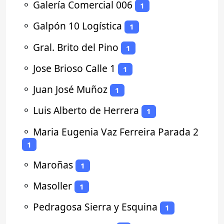
⚬
Galería Comercial 006
1
⚬
Galpón 10 Logística
1
⚬
Gral. Brito del Pino
1
⚬
Jose Brioso Calle 1
1
⚬
Juan José Muñoz
1
⚬
Luis Alberto de Herrera
1
⚬
Maria Eugenia Vaz Ferreira Parada 2
1
⚬
Maroñas
1
⚬
Masoller
1
⚬
Pedragosa Sierra y Esquina
1