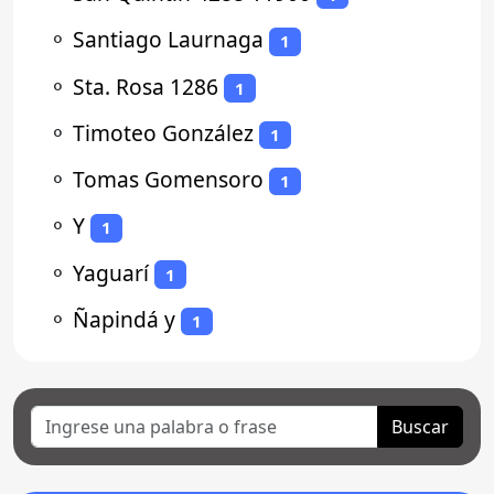
⚬
Santiago Laurnaga
1
⚬
Sta. Rosa 1286
1
⚬
Timoteo González
1
⚬
Tomas Gomensoro
1
⚬
Y
1
⚬
Yaguarí
1
⚬
Ñapindá y
1
Buscar