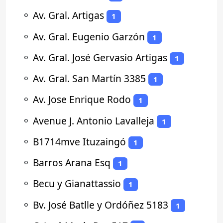
⚬
Av. Gral. Artigas
1
⚬
Av. Gral. Eugenio Garzón
1
⚬
Av. Gral. José Gervasio Artigas
1
⚬
Av. Gral. San Martín 3385
1
⚬
Av. Jose Enrique Rodo
1
⚬
Avenue J. Antonio Lavalleja
1
⚬
B1714mve Ituzaingó
1
⚬
Barros Arana Esq
1
⚬
Becu y Gianattassio
1
⚬
Bv. José Batlle y Ordóñez 5183
1