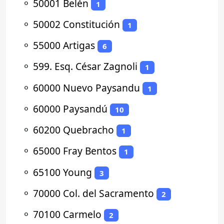
⚬
50001 Belén
1
⚬
50002 Constitución
1
⚬
55000 Artigas
6
⚬
599. Esq. César Zagnoli
1
⚬
60000 Nuevo Paysandu
1
⚬
60000 Paysandú
10
⚬
60200 Quebracho
1
⚬
65000 Fray Bentos
1
⚬
65100 Young
3
⚬
70000 Col. del Sacramento
2
⚬
70100 Carmelo
2