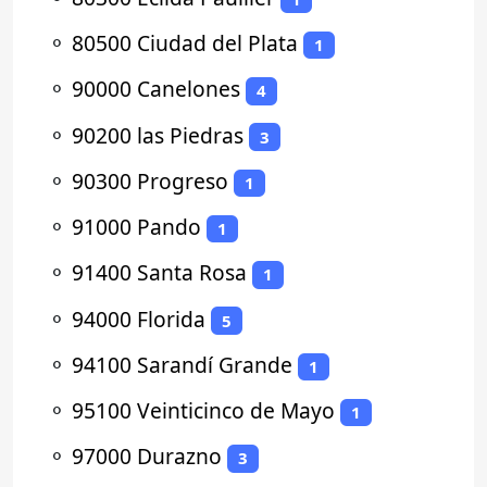
⚬
80500 Ciudad del Plata
1
⚬
90000 Canelones
4
⚬
90200 las Piedras
3
⚬
90300 Progreso
1
⚬
91000 Pando
1
⚬
91400 Santa Rosa
1
⚬
94000 Florida
5
⚬
94100 Sarandí Grande
1
⚬
95100 Veinticinco de Mayo
1
⚬
97000 Durazno
3