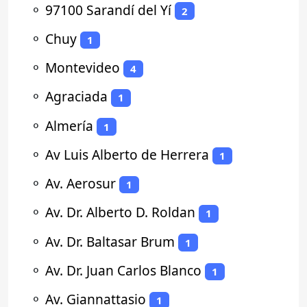
⚬
97100 Sarandí del Yí
2
⚬
Chuy
1
⚬
Montevideo
4
⚬
Agraciada
1
⚬
Almería
1
⚬
Av Luis Alberto de Herrera
1
⚬
Av. Aerosur
1
⚬
Av. Dr. Alberto D. Roldan
1
⚬
Av. Dr. Baltasar Brum
1
⚬
Av. Dr. Juan Carlos Blanco
1
⚬
Av. Giannattasio
1