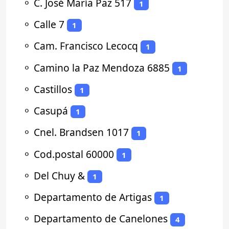
⚬
C. José María Paz 517
1
⚬
Calle 7
1
⚬
Cam. Francisco Lecocq
1
⚬
Camino la Paz Mendoza 6885
1
⚬
Castillos
1
⚬
Casupá
1
⚬
Cnel. Brandsen 1017
1
⚬
Cod.postal 60000
1
⚬
Del Chuy &
1
⚬
Departamento de Artigas
1
⚬
Departamento de Canelones
4