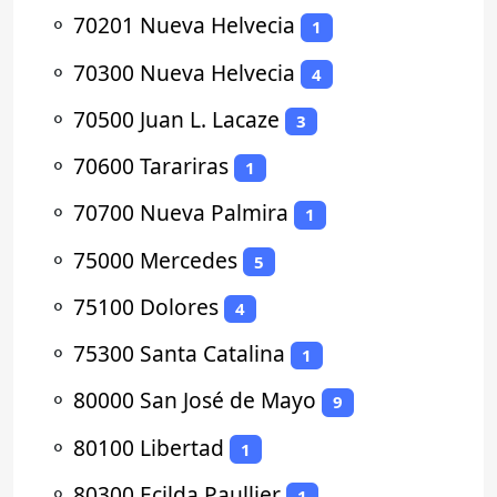
⚬
70201 Nueva Helvecia
1
⚬
70300 Nueva Helvecia
4
⚬
70500 Juan L. Lacaze
3
⚬
70600 Tarariras
1
⚬
70700 Nueva Palmira
1
⚬
75000 Mercedes
5
⚬
75100 Dolores
4
⚬
75300 Santa Catalina
1
⚬
80000 San José de Mayo
9
⚬
80100 Libertad
1
⚬
80300 Ecilda Paullier
1