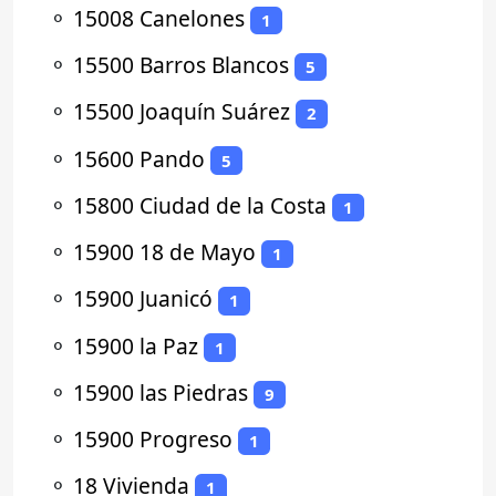
⚬
15008 Canelones
1
⚬
15500 Barros Blancos
5
⚬
15500 Joaquín Suárez
2
⚬
15600 Pando
5
⚬
15800 Ciudad de la Costa
1
⚬
15900 18 de Mayo
1
⚬
15900 Juanicó
1
⚬
15900 la Paz
1
⚬
15900 las Piedras
9
⚬
15900 Progreso
1
⚬
18 Vivienda
1