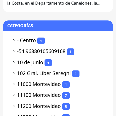
la Costa, en el Departamento de Canelones, la
Ferretería
CATEGORÍAS
⚬
- Centro
1
⚬
-54.96880105609168
1
⚬
10 de Junio
1
⚬
102 Gral. Líber Seregni
1
⚬
11000 Montevideo
1
⚬
11100 Montevideo
7
⚬
11200 Montevideo
5