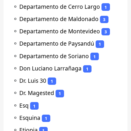
⚬
Departamento de Cerro Largo
1
⚬
Departamento de Maldonado
3
⚬
Departamento de Montevideo
3
⚬
Departamento de Paysandú
1
⚬
Departamento de Soriano
1
⚬
Don Luciano Larrañaga
1
⚬
Dr. Luis 30
1
⚬
Dr. Magested
1
⚬
Esq
1
⚬
Esquina
1
⚬
Etiopia
1