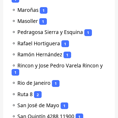
⚬
Maroñas
1
⚬
Masoller
1
⚬
Pedragosa Sierra y Esquina
1
⚬
Rafael Hortiguera
1
⚬
Ramón Hernández
1
⚬
Rincon y Jose Pedro Varela Rincon y
1
⚬
Rio de Janeiro
1
⚬
Ruta 8
2
⚬
San José de Mayo
1
⚬
San Quintín 4288 11900
1