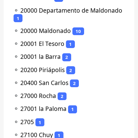
⚬
20000 Departamento de Maldonado
1
⚬
20000 Maldonado
10
⚬
20001 El Tesoro
1
⚬
20001 la Barra
2
⚬
20200 Piriápolis
2
⚬
20400 San Carlos
2
⚬
27000 Rocha
2
⚬
27001 la Paloma
1
⚬
2705
1
⚬
27100 Chuy
1