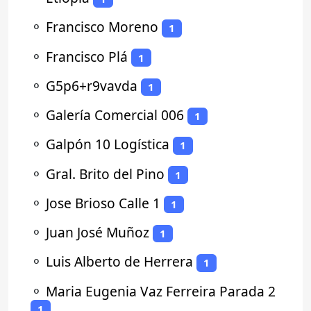
⚬
Francisco Moreno
1
⚬
Francisco Plá
1
⚬
G5p6+r9vavda
1
⚬
Galería Comercial 006
1
⚬
Galpón 10 Logística
1
⚬
Gral. Brito del Pino
1
⚬
Jose Brioso Calle 1
1
⚬
Juan José Muñoz
1
⚬
Luis Alberto de Herrera
1
⚬
Maria Eugenia Vaz Ferreira Parada 2
1