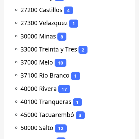
⚬
27200 Castillos
4
⚬
27300 Velazquez
1
⚬
30000 Minas
8
⚬
33000 Treinta y Tres
2
⚬
37000 Melo
10
⚬
37100 Rio Branco
1
⚬
40000 Rivera
17
⚬
40100 Tranqueras
1
⚬
45000 Tacuarembó
3
⚬
50000 Salto
12