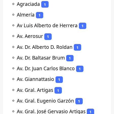
⚬
Agraciada
1
⚬
Almería
1
⚬
Av Luis Alberto de Herrera
1
⚬
Av. Aerosur
1
⚬
Av. Dr. Alberto D. Roldan
1
⚬
Av. Dr. Baltasar Brum
1
⚬
Av. Dr. Juan Carlos Blanco
1
⚬
Av. Giannattasio
1
⚬
Av. Gral. Artigas
1
⚬
Av. Gral. Eugenio Garzón
1
⚬
Av. Gral. José Gervasio Artigas
1