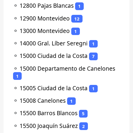
⚬
12800 Pajas Blancas
1
⚬
12900 Montevideo
12
⚬
13000 Montevideo
1
⚬
14000 Gral. Líber Seregni
1
⚬
15000 Ciudad de la Costa
7
⚬
15000 Departamento de Canelones
1
⚬
15005 Ciudad de la Costa
1
⚬
15008 Canelones
1
⚬
15500 Barros Blancos
5
⚬
15500 Joaquín Suárez
2