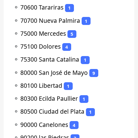
⚬
70600 Tarariras
1
⚬
70700 Nueva Palmira
1
⚬
75000 Mercedes
5
⚬
75100 Dolores
4
⚬
75300 Santa Catalina
1
⚬
80000 San José de Mayo
9
⚬
80100 Libertad
1
⚬
80300 Ecilda Paullier
1
⚬
80500 Ciudad del Plata
1
⚬
90000 Canelones
4
⚬
90200 las Piedras
3