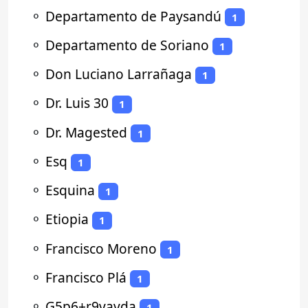
⚬
Departamento de Paysandú
1
⚬
Departamento de Soriano
1
⚬
Don Luciano Larrañaga
1
⚬
Dr. Luis 30
1
⚬
Dr. Magested
1
⚬
Esq
1
⚬
Esquina
1
⚬
Etiopia
1
⚬
Francisco Moreno
1
⚬
Francisco Plá
1
⚬
G5p6+r9vavda
1