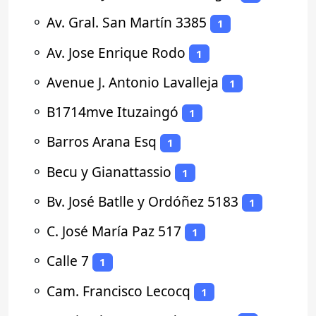
⚬
Av. Gral. San Martín 3385
1
⚬
Av. Jose Enrique Rodo
1
⚬
Avenue J. Antonio Lavalleja
1
⚬
B1714mve Ituzaingó
1
⚬
Barros Arana Esq
1
⚬
Becu y Gianattassio
1
⚬
Bv. José Batlle y Ordóñez 5183
1
⚬
C. José María Paz 517
1
⚬
Calle 7
1
⚬
Cam. Francisco Lecocq
1