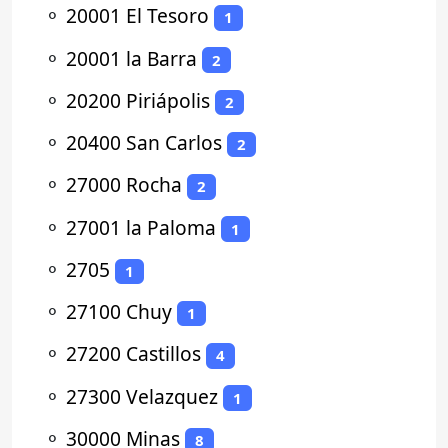
⚬
20001 El Tesoro
1
⚬
20001 la Barra
2
⚬
20200 Piriápolis
2
⚬
20400 San Carlos
2
⚬
27000 Rocha
2
⚬
27001 la Paloma
1
⚬
2705
1
⚬
27100 Chuy
1
⚬
27200 Castillos
4
⚬
27300 Velazquez
1
⚬
30000 Minas
8