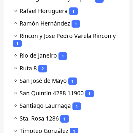
⚬
Rafael Hortiguera
1
⚬
Ramón Hernández
1
⚬
Rincon y Jose Pedro Varela Rincon y
1
⚬
Rio de Janeiro
1
⚬
Ruta 8
2
⚬
San José de Mayo
1
⚬
San Quintín 4288 11900
1
⚬
Santiago Laurnaga
1
⚬
Sta. Rosa 1286
1
⚬
Timoteo González
1