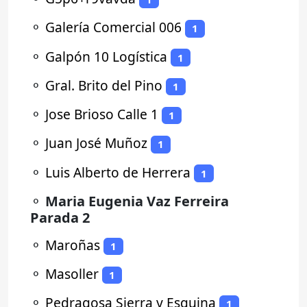
⚬
Galería Comercial 006
1
⚬
Galpón 10 Logística
1
⚬
Gral. Brito del Pino
1
⚬
Jose Brioso Calle 1
1
⚬
Juan José Muñoz
1
⚬
Luis Alberto de Herrera
1
⚬
Maria Eugenia Vaz Ferreira
Parada 2
⚬
Maroñas
1
⚬
Masoller
1
⚬
Pedragosa Sierra y Esquina
1