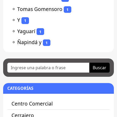
⚬
Tomas Gomensoro
1
⚬
Y
1
⚬
Yaguarí
1
⚬
Ñapindá y
1
Buscar
CATEGORÍAS
Centro Comercial
Cerrajero