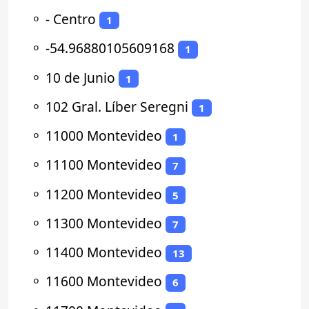
⚬
- Centro
1
⚬
-54.96880105609168
1
⚬
10 de Junio
1
⚬
102 Gral. Líber Seregni
1
⚬
11000 Montevideo
1
⚬
11100 Montevideo
7
⚬
11200 Montevideo
5
⚬
11300 Montevideo
7
⚬
11400 Montevideo
13
⚬
11600 Montevideo
6