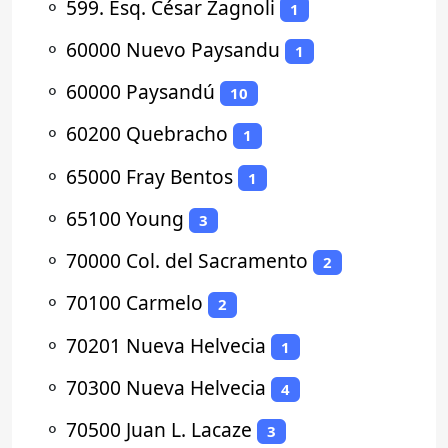
⚬
599. Esq. César Zagnoli
1
⚬
60000 Nuevo Paysandu
1
⚬
60000 Paysandú
10
⚬
60200 Quebracho
1
⚬
65000 Fray Bentos
1
⚬
65100 Young
3
⚬
70000 Col. del Sacramento
2
⚬
70100 Carmelo
2
⚬
70201 Nueva Helvecia
1
⚬
70300 Nueva Helvecia
4
⚬
70500 Juan L. Lacaze
3