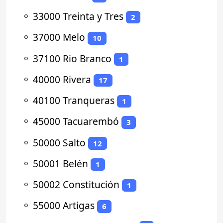
⚬
33000 Treinta y Tres
2
⚬
37000 Melo
10
⚬
37100 Rio Branco
1
⚬
40000 Rivera
17
⚬
40100 Tranqueras
1
⚬
45000 Tacuarembó
3
⚬
50000 Salto
12
⚬
50001 Belén
1
⚬
50002 Constitución
1
⚬
55000 Artigas
6