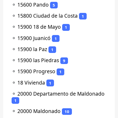
⚬
15600 Pando
5
⚬
15800 Ciudad de la Costa
1
⚬
15900 18 de Mayo
1
⚬
15900 Juanicó
1
⚬
15900 la Paz
1
⚬
15900 las Piedras
9
⚬
15900 Progreso
1
⚬
18 Vivienda
1
⚬
20000 Departamento de Maldonado
1
⚬
20000 Maldonado
10