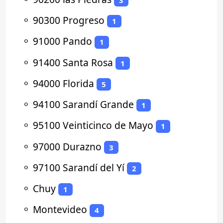
⚬
90300 Progreso
1
⚬
91000 Pando
1
⚬
91400 Santa Rosa
1
⚬
94000 Florida
5
⚬
94100 Sarandí Grande
1
⚬
95100 Veinticinco de Mayo
1
⚬
97000 Durazno
3
⚬
97100 Sarandí del Yí
2
⚬
Chuy
1
⚬
Montevideo
4