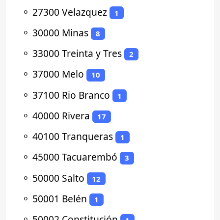
⚬
27300 Velazquez
1
⚬
30000 Minas
8
⚬
33000 Treinta y Tres
2
⚬
37000 Melo
10
⚬
37100 Rio Branco
1
⚬
40000 Rivera
17
⚬
40100 Tranqueras
1
⚬
45000 Tacuarembó
3
⚬
50000 Salto
12
⚬
50001 Belén
1
⚬
50002 Constitución