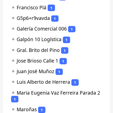
⚬
Francisco Plá
1
⚬
G5p6+r9vavda
1
⚬
Galería Comercial 006
1
⚬
Galpón 10 Logística
1
⚬
Gral. Brito del Pino
1
⚬
Jose Brioso Calle 1
1
⚬
Juan José Muñoz
1
⚬
Luis Alberto de Herrera
1
⚬
Maria Eugenia Vaz Ferreira Parada 2
1
⚬
Maroñas
1