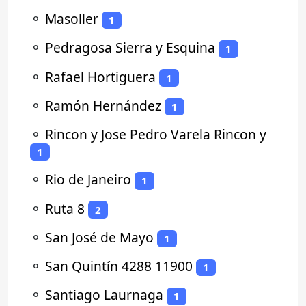
⚬
Masoller
1
⚬
Pedragosa Sierra y Esquina
1
⚬
Rafael Hortiguera
1
⚬
Ramón Hernández
1
⚬
Rincon y Jose Pedro Varela Rincon y
1
⚬
Rio de Janeiro
1
⚬
Ruta 8
2
⚬
San José de Mayo
1
⚬
San Quintín 4288 11900
1
⚬
Santiago Laurnaga
1