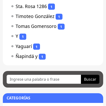
⚬
Sta. Rosa 1286
1
⚬
Timoteo González
1
⚬
Tomas Gomensoro
1
⚬
Y
1
⚬
Yaguarí
1
⚬
Ñapindá y
1
Buscar
CATEGORÍAS