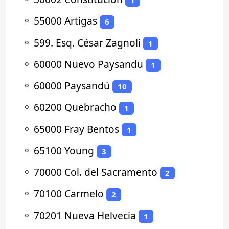
1
⚬
55000 Artigas
6
⚬
599. Esq. César Zagnoli
1
⚬
60000 Nuevo Paysandu
1
⚬
60000 Paysandú
10
⚬
60200 Quebracho
1
⚬
65000 Fray Bentos
1
⚬
65100 Young
3
⚬
70000 Col. del Sacramento
2
⚬
70100 Carmelo
2
⚬
70201 Nueva Helvecia
1