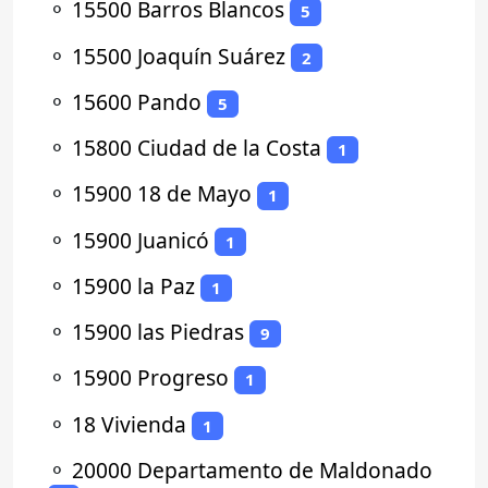
⚬
15500 Barros Blancos
5
⚬
15500 Joaquín Suárez
2
⚬
15600 Pando
5
⚬
15800 Ciudad de la Costa
1
⚬
15900 18 de Mayo
1
⚬
15900 Juanicó
1
⚬
15900 la Paz
1
⚬
15900 las Piedras
9
⚬
15900 Progreso
1
⚬
18 Vivienda
1
⚬
20000 Departamento de Maldonado