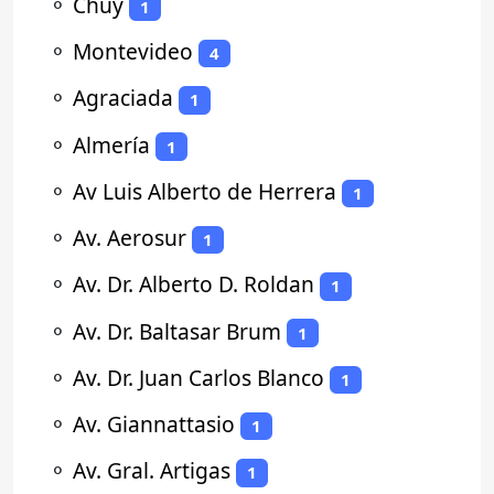
⚬
Chuy
1
⚬
Montevideo
4
⚬
Agraciada
1
⚬
Almería
1
⚬
Av Luis Alberto de Herrera
1
⚬
Av. Aerosur
1
⚬
Av. Dr. Alberto D. Roldan
1
⚬
Av. Dr. Baltasar Brum
1
⚬
Av. Dr. Juan Carlos Blanco
1
⚬
Av. Giannattasio
1
⚬
Av. Gral. Artigas
1