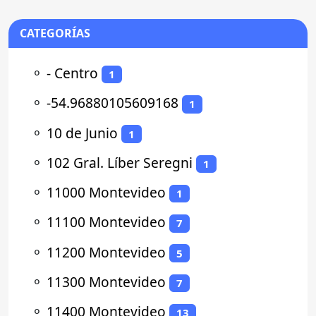
CATEGORÍAS
⚬
- Centro
1
⚬
-54.96880105609168
1
⚬
10 de Junio
1
⚬
102 Gral. Líber Seregni
1
⚬
11000 Montevideo
1
⚬
11100 Montevideo
7
⚬
11200 Montevideo
5
⚬
11300 Montevideo
7
⚬
11400 Montevideo
13