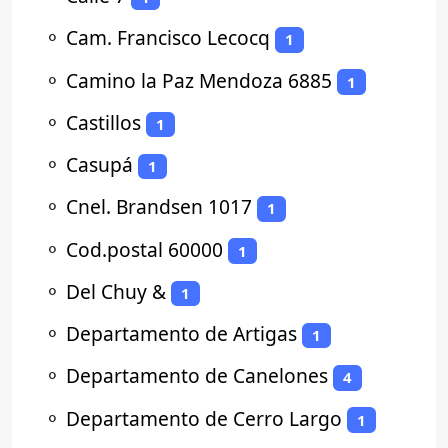
⚬
Cam. Francisco Lecocq
1
⚬
Camino la Paz Mendoza 6885
1
⚬
Castillos
1
⚬
Casupá
1
⚬
Cnel. Brandsen 1017
1
⚬
Cod.postal 60000
1
⚬
Del Chuy &
1
⚬
Departamento de Artigas
1
⚬
Departamento de Canelones
4
⚬
Departamento de Cerro Largo
1