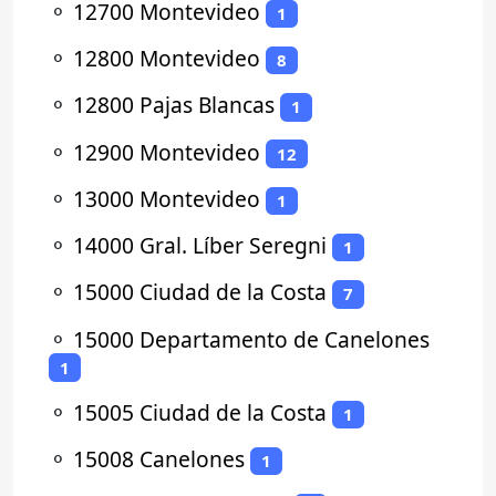
⚬
12700 Montevideo
1
⚬
12800 Montevideo
8
⚬
12800 Pajas Blancas
1
⚬
12900 Montevideo
12
⚬
13000 Montevideo
1
⚬
14000 Gral. Líber Seregni
1
⚬
15000 Ciudad de la Costa
7
⚬
15000 Departamento de Canelones
1
⚬
15005 Ciudad de la Costa
1
⚬
15008 Canelones
1