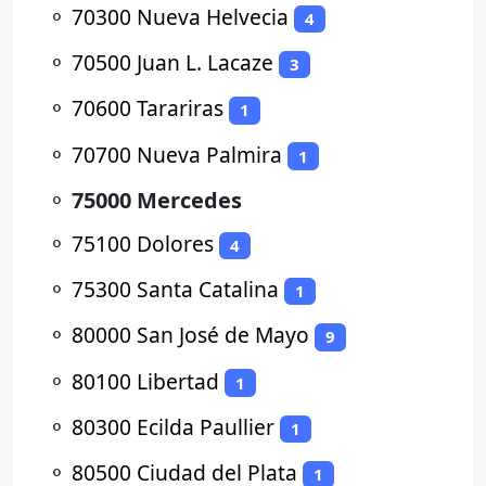
⚬
70300 Nueva Helvecia
4
⚬
70500 Juan L. Lacaze
3
⚬
70600 Tarariras
1
⚬
70700 Nueva Palmira
1
⚬
75000 Mercedes
⚬
75100 Dolores
4
⚬
75300 Santa Catalina
1
⚬
80000 San José de Mayo
9
⚬
80100 Libertad
1
⚬
80300 Ecilda Paullier
1
⚬
80500 Ciudad del Plata
1