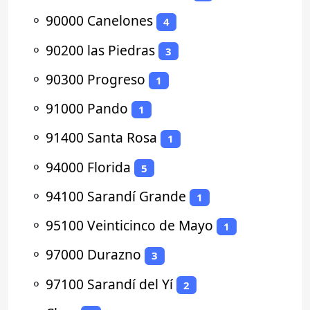
⚬
90000 Canelones
4
⚬
90200 las Piedras
3
⚬
90300 Progreso
1
⚬
91000 Pando
1
⚬
91400 Santa Rosa
1
⚬
94000 Florida
5
⚬
94100 Sarandí Grande
1
⚬
95100 Veinticinco de Mayo
1
⚬
97000 Durazno
3
⚬
97100 Sarandí del Yí
2