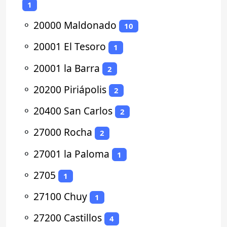
1
⚬
20000 Maldonado
10
⚬
20001 El Tesoro
1
⚬
20001 la Barra
2
⚬
20200 Piriápolis
2
⚬
20400 San Carlos
2
⚬
27000 Rocha
2
⚬
27001 la Paloma
1
⚬
2705
1
⚬
27100 Chuy
1
⚬
27200 Castillos
4