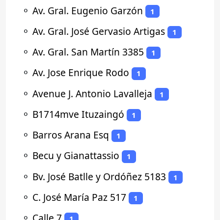
⚬
Av. Gral. Eugenio Garzón
1
⚬
Av. Gral. José Gervasio Artigas
1
⚬
Av. Gral. San Martín 3385
1
⚬
Av. Jose Enrique Rodo
1
⚬
Avenue J. Antonio Lavalleja
1
⚬
B1714mve Ituzaingó
1
⚬
Barros Arana Esq
1
⚬
Becu y Gianattassio
1
⚬
Bv. José Batlle y Ordóñez 5183
1
⚬
C. José María Paz 517
1
⚬
Calle 7
1