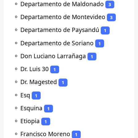
⚬
Departamento de Maldonado
3
⚬
Departamento de Montevideo
3
⚬
Departamento de Paysandú
1
⚬
Departamento de Soriano
1
⚬
Don Luciano Larrañaga
1
⚬
Dr. Luis 30
1
⚬
Dr. Magested
1
⚬
Esq
1
⚬
Esquina
1
⚬
Etiopia
1
⚬
Francisco Moreno
1