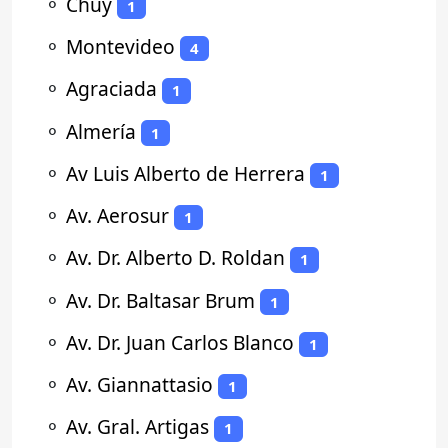
⚬
Chuy
1
⚬
Montevideo
4
⚬
Agraciada
1
⚬
Almería
1
⚬
Av Luis Alberto de Herrera
1
⚬
Av. Aerosur
1
⚬
Av. Dr. Alberto D. Roldan
1
⚬
Av. Dr. Baltasar Brum
1
⚬
Av. Dr. Juan Carlos Blanco
1
⚬
Av. Giannattasio
1
⚬
Av. Gral. Artigas
1