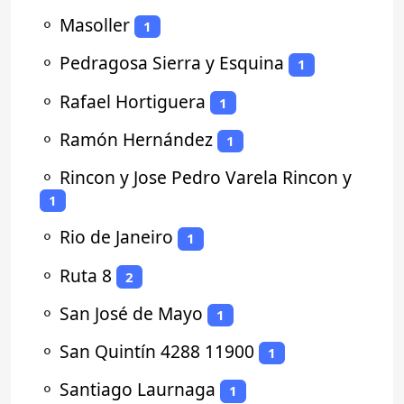
⚬
Masoller
1
⚬
Pedragosa Sierra y Esquina
1
⚬
Rafael Hortiguera
1
⚬
Ramón Hernández
1
⚬
Rincon y Jose Pedro Varela Rincon y
1
⚬
Rio de Janeiro
1
⚬
Ruta 8
2
⚬
San José de Mayo
1
⚬
San Quintín 4288 11900
1
⚬
Santiago Laurnaga
1