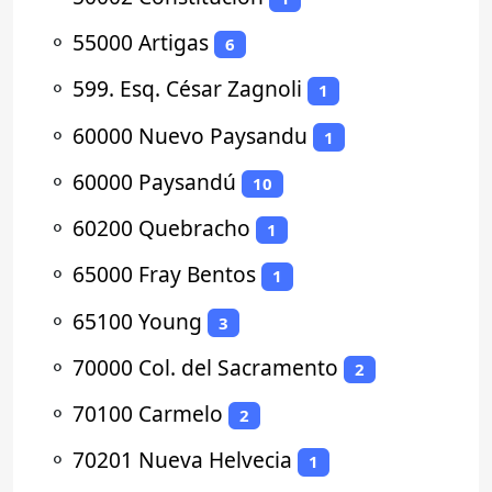
⚬
55000 Artigas
6
⚬
599. Esq. César Zagnoli
1
⚬
60000 Nuevo Paysandu
1
⚬
60000 Paysandú
10
⚬
60200 Quebracho
1
⚬
65000 Fray Bentos
1
⚬
65100 Young
3
⚬
70000 Col. del Sacramento
2
⚬
70100 Carmelo
2
⚬
70201 Nueva Helvecia
1