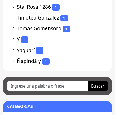
⚬
Sta. Rosa 1286
1
⚬
Timoteo González
1
⚬
Tomas Gomensoro
1
⚬
Y
1
⚬
Yaguarí
1
⚬
Ñapindá y
1
Buscar
CATEGORÍAS