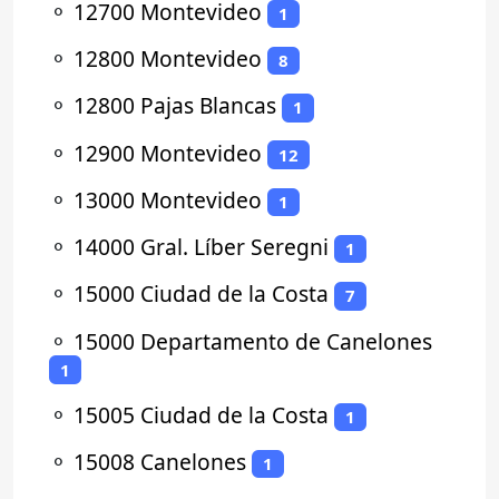
⚬
12700 Montevideo
1
⚬
12800 Montevideo
8
⚬
12800 Pajas Blancas
1
⚬
12900 Montevideo
12
⚬
13000 Montevideo
1
⚬
14000 Gral. Líber Seregni
1
⚬
15000 Ciudad de la Costa
7
⚬
15000 Departamento de Canelones
1
⚬
15005 Ciudad de la Costa
1
⚬
15008 Canelones
1