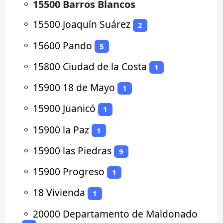
⚬
15500 Barros Blancos
⚬
15500 Joaquín Suárez
2
⚬
15600 Pando
5
⚬
15800 Ciudad de la Costa
1
⚬
15900 18 de Mayo
1
⚬
15900 Juanicó
1
⚬
15900 la Paz
1
⚬
15900 las Piedras
9
⚬
15900 Progreso
1
⚬
18 Vivienda
1
⚬
20000 Departamento de Maldonado