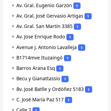
⚬
Av. Gral. Eugenio Garzón
1
⚬
Av. Gral. José Gervasio Artigas
1
⚬
Av. Gral. San Martín 3385
1
⚬
Av. Jose Enrique Rodo
1
⚬
Avenue J. Antonio Lavalleja
1
⚬
B1714mve Ituzaingó
1
⚬
Barros Arana Esq
1
⚬
Becu y Gianattassio
1
⚬
Bv. José Batlle y Ordóñez 5183
1
⚬
C. José María Paz 517
1
⚬
Calle 7
1