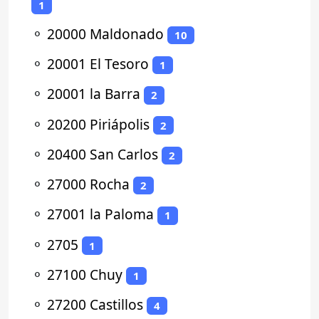
1
⚬
20000 Maldonado
10
⚬
20001 El Tesoro
1
⚬
20001 la Barra
2
⚬
20200 Piriápolis
2
⚬
20400 San Carlos
2
⚬
27000 Rocha
2
⚬
27001 la Paloma
1
⚬
2705
1
⚬
27100 Chuy
1
⚬
27200 Castillos
4