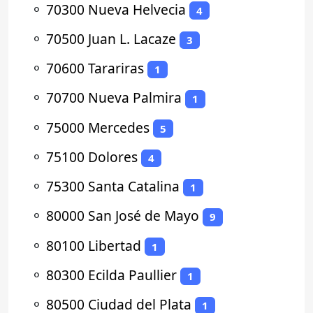
⚬
70300 Nueva Helvecia
4
⚬
70500 Juan L. Lacaze
3
⚬
70600 Tarariras
1
⚬
70700 Nueva Palmira
1
⚬
75000 Mercedes
5
⚬
75100 Dolores
4
⚬
75300 Santa Catalina
1
⚬
80000 San José de Mayo
9
⚬
80100 Libertad
1
⚬
80300 Ecilda Paullier
1
⚬
80500 Ciudad del Plata
1