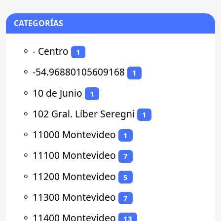
CATEGORÍAS
⚬
- Centro
1
⚬
-54.96880105609168
1
⚬
10 de Junio
1
⚬
102 Gral. Líber Seregni
1
⚬
11000 Montevideo
1
⚬
11100 Montevideo
7
⚬
11200 Montevideo
5
⚬
11300 Montevideo
7
⚬
11400 Montevideo
13