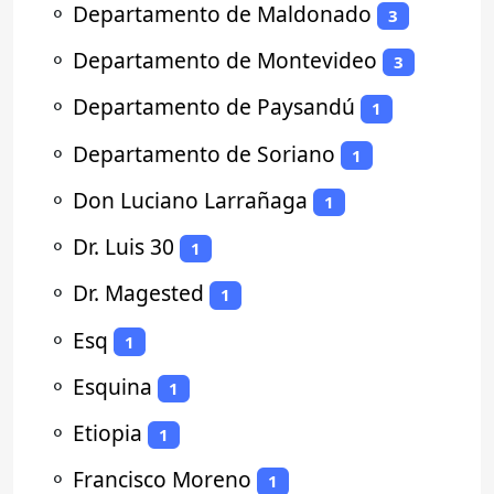
⚬
Departamento de Maldonado
3
⚬
Departamento de Montevideo
3
⚬
Departamento de Paysandú
1
⚬
Departamento de Soriano
1
⚬
Don Luciano Larrañaga
1
⚬
Dr. Luis 30
1
⚬
Dr. Magested
1
⚬
Esq
1
⚬
Esquina
1
⚬
Etiopia
1
⚬
Francisco Moreno
1