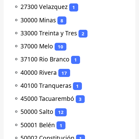
⚬
27300 Velazquez
1
⚬
30000 Minas
8
⚬
33000 Treinta y Tres
2
⚬
37000 Melo
10
⚬
37100 Rio Branco
1
⚬
40000 Rivera
17
⚬
40100 Tranqueras
1
⚬
45000 Tacuarembó
3
⚬
50000 Salto
12
⚬
50001 Belén
1
⚬
50002 Constitución
1