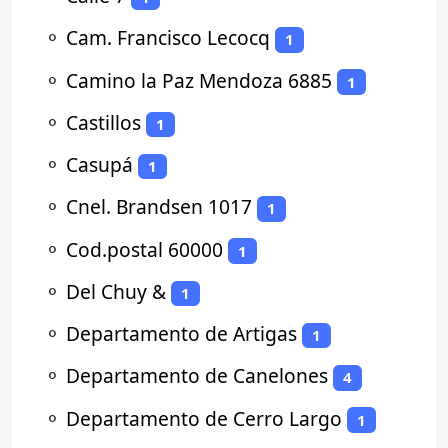
⚬
Cam. Francisco Lecocq
1
⚬
Camino la Paz Mendoza 6885
1
⚬
Castillos
1
⚬
Casupá
1
⚬
Cnel. Brandsen 1017
1
⚬
Cod.postal 60000
1
⚬
Del Chuy &
1
⚬
Departamento de Artigas
1
⚬
Departamento de Canelones
4
⚬
Departamento de Cerro Largo
1