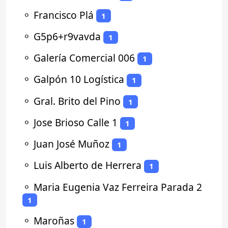
⚬
Francisco Plá
1
⚬
G5p6+r9vavda
1
⚬
Galería Comercial 006
1
⚬
Galpón 10 Logística
1
⚬
Gral. Brito del Pino
1
⚬
Jose Brioso Calle 1
1
⚬
Juan José Muñoz
1
⚬
Luis Alberto de Herrera
1
⚬
Maria Eugenia Vaz Ferreira Parada 2
1
⚬
Maroñas
1