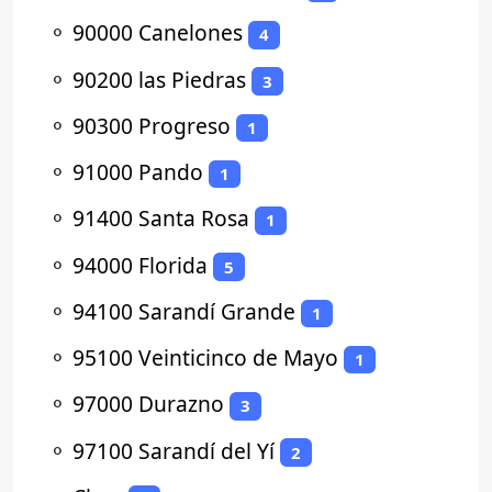
⚬
90000 Canelones
4
⚬
90200 las Piedras
3
⚬
90300 Progreso
1
⚬
91000 Pando
1
⚬
91400 Santa Rosa
1
⚬
94000 Florida
5
⚬
94100 Sarandí Grande
1
⚬
95100 Veinticinco de Mayo
1
⚬
97000 Durazno
3
⚬
97100 Sarandí del Yí
2