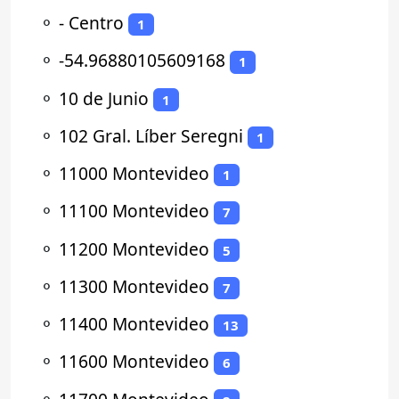
⚬
- Centro
1
⚬
-54.96880105609168
1
⚬
10 de Junio
1
⚬
102 Gral. Líber Seregni
1
⚬
11000 Montevideo
1
⚬
11100 Montevideo
7
⚬
11200 Montevideo
5
⚬
11300 Montevideo
7
⚬
11400 Montevideo
13
⚬
11600 Montevideo
6