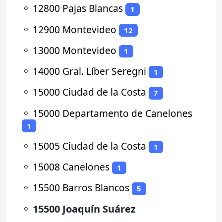
⚬
12800 Pajas Blancas
1
⚬
12900 Montevideo
12
⚬
13000 Montevideo
1
⚬
14000 Gral. Líber Seregni
1
⚬
15000 Ciudad de la Costa
7
⚬
15000 Departamento de Canelones
1
⚬
15005 Ciudad de la Costa
1
⚬
15008 Canelones
1
⚬
15500 Barros Blancos
5
⚬
15500 Joaquín Suárez