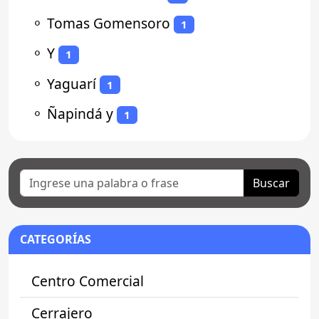
⚬
Tomas Gomensoro
1
⚬
Y
1
⚬
Yaguarí
1
⚬
Ñapindá y
1
Buscar
CATEGORÍAS
Centro Comercial
Cerrajero