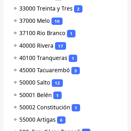
⚬
33000 Treinta y Tres
2
⚬
37000 Melo
10
⚬
37100 Rio Branco
1
⚬
40000 Rivera
17
⚬
40100 Tranqueras
1
⚬
45000 Tacuarembó
3
⚬
50000 Salto
12
⚬
50001 Belén
1
⚬
50002 Constitución
1
⚬
55000 Artigas
6