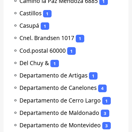
⚬
Camino la Paz Mendoza 6885
1
⚬
Castillos
1
⚬
Casupá
1
⚬
Cnel. Brandsen 1017
1
⚬
Cod.postal 60000
1
⚬
Del Chuy &
1
⚬
Departamento de Artigas
1
⚬
Departamento de Canelones
4
⚬
Departamento de Cerro Largo
1
⚬
Departamento de Maldonado
3
⚬
Departamento de Montevideo
3