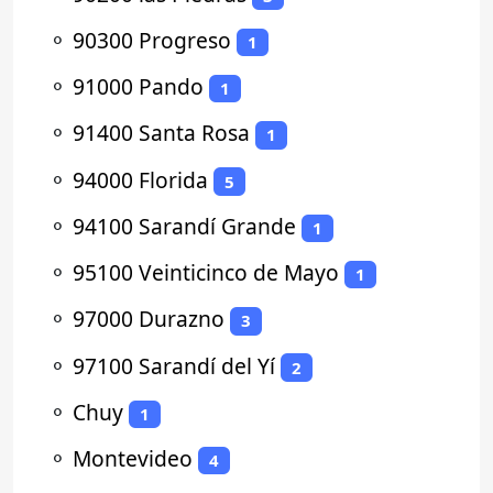
⚬
90300 Progreso
1
⚬
91000 Pando
1
⚬
91400 Santa Rosa
1
⚬
94000 Florida
5
⚬
94100 Sarandí Grande
1
⚬
95100 Veinticinco de Mayo
1
⚬
97000 Durazno
3
⚬
97100 Sarandí del Yí
2
⚬
Chuy
1
⚬
Montevideo
4