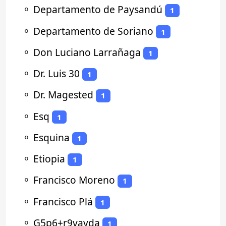
⚬
Departamento de Paysandú
1
⚬
Departamento de Soriano
1
⚬
Don Luciano Larrañaga
1
⚬
Dr. Luis 30
1
⚬
Dr. Magested
1
⚬
Esq
1
⚬
Esquina
1
⚬
Etiopia
1
⚬
Francisco Moreno
1
⚬
Francisco Plá
1
⚬
G5p6+r9vavda
1