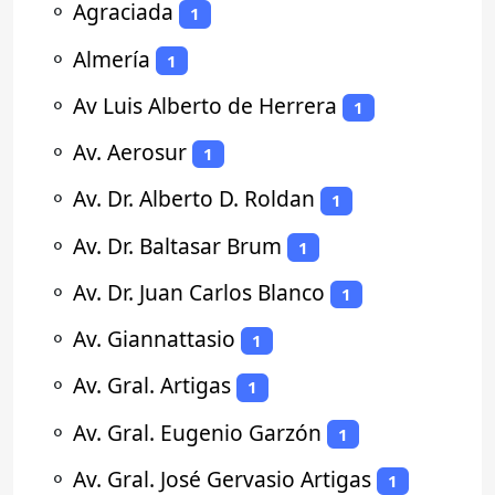
⚬
Agraciada
1
⚬
Almería
1
⚬
Av Luis Alberto de Herrera
1
⚬
Av. Aerosur
1
⚬
Av. Dr. Alberto D. Roldan
1
⚬
Av. Dr. Baltasar Brum
1
⚬
Av. Dr. Juan Carlos Blanco
1
⚬
Av. Giannattasio
1
⚬
Av. Gral. Artigas
1
⚬
Av. Gral. Eugenio Garzón
1
⚬
Av. Gral. José Gervasio Artigas
1