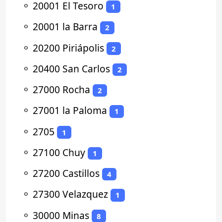
⚬
20001 El Tesoro
1
⚬
20001 la Barra
2
⚬
20200 Piriápolis
2
⚬
20400 San Carlos
2
⚬
27000 Rocha
2
⚬
27001 la Paloma
1
⚬
2705
1
⚬
27100 Chuy
1
⚬
27200 Castillos
4
⚬
27300 Velazquez
1
⚬
30000 Minas
8