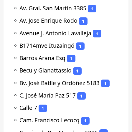
⚬
Av. Gral. San Martín 3385
1
⚬
Av. Jose Enrique Rodo
1
⚬
Avenue J. Antonio Lavalleja
1
⚬
B1714mve Ituzaingó
1
⚬
Barros Arana Esq
1
⚬
Becu y Gianattassio
1
⚬
Bv. José Batlle y Ordóñez 5183
1
⚬
C. José María Paz 517
1
⚬
Calle 7
1
⚬
Cam. Francisco Lecocq
1