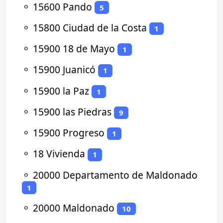
⚬
15600 Pando
5
⚬
15800 Ciudad de la Costa
1
⚬
15900 18 de Mayo
1
⚬
15900 Juanicó
1
⚬
15900 la Paz
1
⚬
15900 las Piedras
9
⚬
15900 Progreso
1
⚬
18 Vivienda
1
⚬
20000 Departamento de Maldonado
1
⚬
20000 Maldonado
10