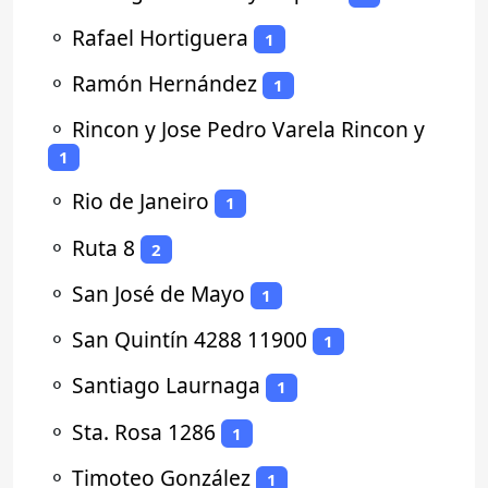
⚬
Rafael Hortiguera
1
⚬
Ramón Hernández
1
⚬
Rincon y Jose Pedro Varela Rincon y
1
⚬
Rio de Janeiro
1
⚬
Ruta 8
2
⚬
San José de Mayo
1
⚬
San Quintín 4288 11900
1
⚬
Santiago Laurnaga
1
⚬
Sta. Rosa 1286
1
⚬
Timoteo González
1