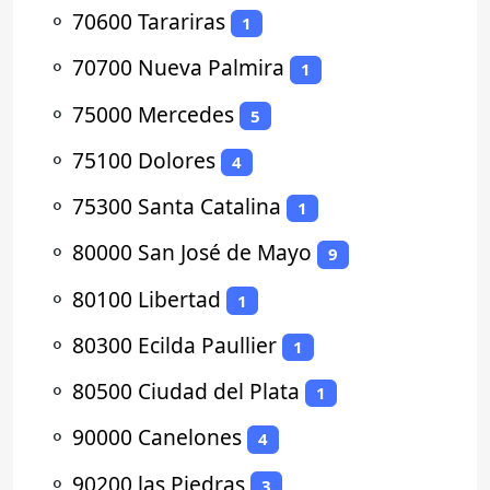
⚬
70600 Tarariras
1
⚬
70700 Nueva Palmira
1
⚬
75000 Mercedes
5
⚬
75100 Dolores
4
⚬
75300 Santa Catalina
1
⚬
80000 San José de Mayo
9
⚬
80100 Libertad
1
⚬
80300 Ecilda Paullier
1
⚬
80500 Ciudad del Plata
1
⚬
90000 Canelones
4
⚬
90200 las Piedras
3