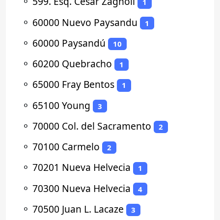
⚬
599. Esq. César Zagnoli
1
⚬
60000 Nuevo Paysandu
1
⚬
60000 Paysandú
10
⚬
60200 Quebracho
1
⚬
65000 Fray Bentos
1
⚬
65100 Young
3
⚬
70000 Col. del Sacramento
2
⚬
70100 Carmelo
2
⚬
70201 Nueva Helvecia
1
⚬
70300 Nueva Helvecia
4
⚬
70500 Juan L. Lacaze
3