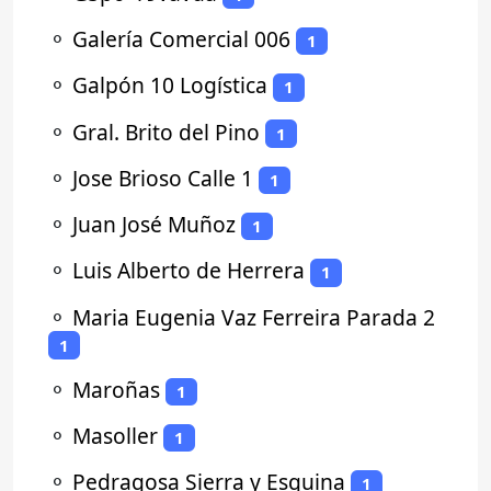
⚬
Galería Comercial 006
1
⚬
Galpón 10 Logística
1
⚬
Gral. Brito del Pino
1
⚬
Jose Brioso Calle 1
1
⚬
Juan José Muñoz
1
⚬
Luis Alberto de Herrera
1
⚬
Maria Eugenia Vaz Ferreira Parada 2
1
⚬
Maroñas
1
⚬
Masoller
1
⚬
Pedragosa Sierra y Esquina
1