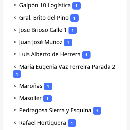
⚬
Galpón 10 Logística
1
⚬
Gral. Brito del Pino
1
⚬
Jose Brioso Calle 1
1
⚬
Juan José Muñoz
1
⚬
Luis Alberto de Herrera
1
⚬
Maria Eugenia Vaz Ferreira Parada 2
1
⚬
Maroñas
1
⚬
Masoller
1
⚬
Pedragosa Sierra y Esquina
1
⚬
Rafael Hortiguera
1