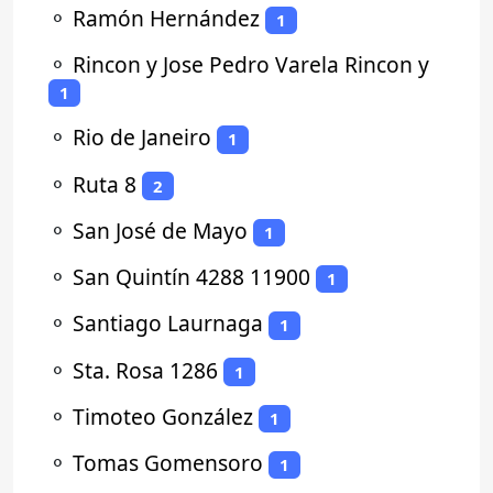
⚬
Ramón Hernández
1
⚬
Rincon y Jose Pedro Varela Rincon y
1
⚬
Rio de Janeiro
1
⚬
Ruta 8
2
⚬
San José de Mayo
1
⚬
San Quintín 4288 11900
1
⚬
Santiago Laurnaga
1
⚬
Sta. Rosa 1286
1
⚬
Timoteo González
1
⚬
Tomas Gomensoro
1