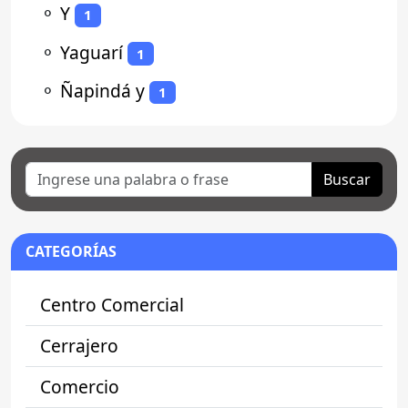
⚬
Y
1
⚬
Yaguarí
1
⚬
Ñapindá y
1
Buscar
CATEGORÍAS
Centro Comercial
Cerrajero
Comercio