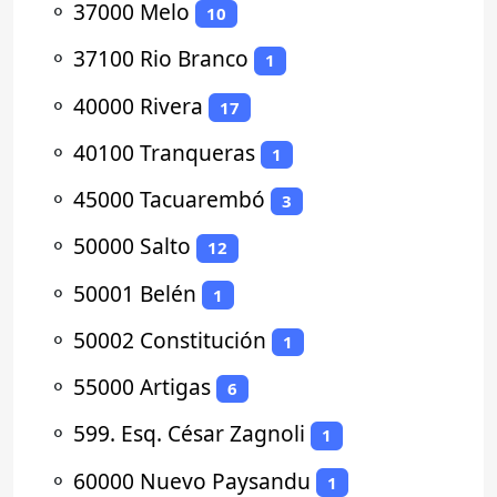
⚬
37000 Melo
10
⚬
37100 Rio Branco
1
⚬
40000 Rivera
17
⚬
40100 Tranqueras
1
⚬
45000 Tacuarembó
3
⚬
50000 Salto
12
⚬
50001 Belén
1
⚬
50002 Constitución
1
⚬
55000 Artigas
6
⚬
599. Esq. César Zagnoli
1
⚬
60000 Nuevo Paysandu
1