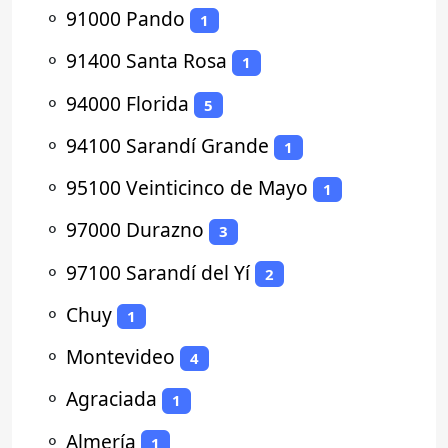
⚬
91000 Pando
1
⚬
91400 Santa Rosa
1
⚬
94000 Florida
5
⚬
94100 Sarandí Grande
1
⚬
95100 Veinticinco de Mayo
1
⚬
97000 Durazno
3
⚬
97100 Sarandí del Yí
2
⚬
Chuy
1
⚬
Montevideo
4
⚬
Agraciada
1
⚬
Almería
1