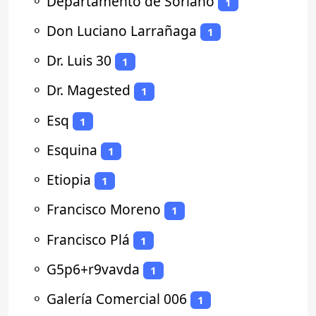
⚬
Departamento de Soriano
1
⚬
Don Luciano Larrañaga
1
⚬
Dr. Luis 30
1
⚬
Dr. Magested
1
⚬
Esq
1
⚬
Esquina
1
⚬
Etiopia
1
⚬
Francisco Moreno
1
⚬
Francisco Plá
1
⚬
G5p6+r9vavda
1
⚬
Galería Comercial 006
1