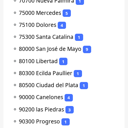
⚬
70700 Nueva Palmira
1
⚬
75000 Mercedes
5
⚬
75100 Dolores
4
⚬
75300 Santa Catalina
1
⚬
80000 San José de Mayo
9
⚬
80100 Libertad
1
⚬
80300 Ecilda Paullier
1
⚬
80500 Ciudad del Plata
1
⚬
90000 Canelones
4
⚬
90200 las Piedras
3
⚬
90300 Progreso
1