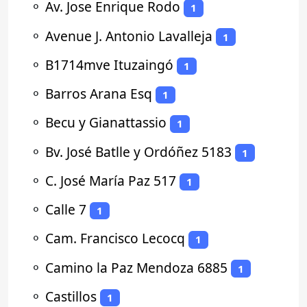
⚬
Av. Jose Enrique Rodo
1
⚬
Avenue J. Antonio Lavalleja
1
⚬
B1714mve Ituzaingó
1
⚬
Barros Arana Esq
1
⚬
Becu y Gianattassio
1
⚬
Bv. José Batlle y Ordóñez 5183
1
⚬
C. José María Paz 517
1
⚬
Calle 7
1
⚬
Cam. Francisco Lecocq
1
⚬
Camino la Paz Mendoza 6885
1
⚬
Castillos
1