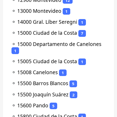
12
⚬
13000 Montevideo
1
⚬
14000 Gral. Líber Seregni
1
⚬
15000 Ciudad de la Costa
7
⚬
15000 Departamento de Canelones
1
⚬
15005 Ciudad de la Costa
1
⚬
15008 Canelones
1
⚬
15500 Barros Blancos
5
⚬
15500 Joaquín Suárez
2
⚬
15600 Pando
5
⚬
15800 Ciudad de la Costa
1