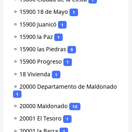
⚬
15900 18 de Mayo
1
⚬
15900 Juanicó
1
⚬
15900 la Paz
1
⚬
15900 las Piedras
9
⚬
15900 Progreso
1
⚬
18 Vivienda
1
⚬
20000 Departamento de Maldonado
1
⚬
20000 Maldonado
10
⚬
20001 El Tesoro
1
⚬
20001 la Barra
2