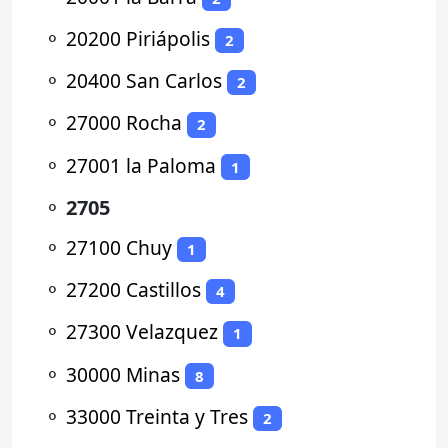
⚬
20200 Piriápolis
2
⚬
20400 San Carlos
2
⚬
27000 Rocha
2
⚬
27001 la Paloma
1
⚬
2705
⚬
27100 Chuy
1
⚬
27200 Castillos
4
⚬
27300 Velazquez
1
⚬
30000 Minas
8
⚬
33000 Treinta y Tres
2