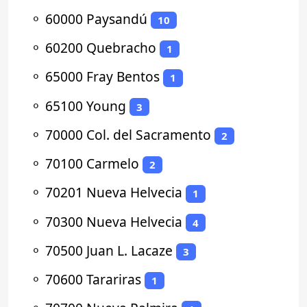
⚬
60000 Paysandú
10
⚬
60200 Quebracho
1
⚬
65000 Fray Bentos
1
⚬
65100 Young
3
⚬
70000 Col. del Sacramento
2
⚬
70100 Carmelo
2
⚬
70201 Nueva Helvecia
1
⚬
70300 Nueva Helvecia
4
⚬
70500 Juan L. Lacaze
3
⚬
70600 Tarariras
1