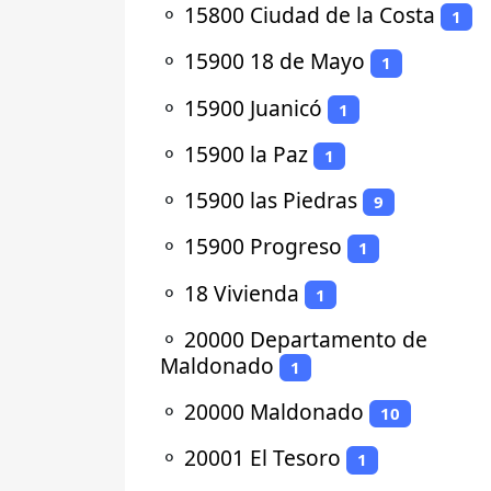
⚬
15800 Ciudad de la Costa
1
⚬
15900 18 de Mayo
1
⚬
15900 Juanicó
1
⚬
15900 la Paz
1
⚬
15900 las Piedras
9
⚬
15900 Progreso
1
⚬
18 Vivienda
1
⚬
20000 Departamento de
Maldonado
1
⚬
20000 Maldonado
10
⚬
20001 El Tesoro
1