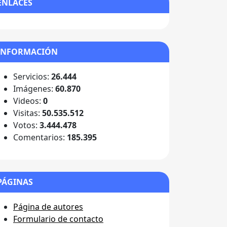
ENLACES
INFORMACIÓN
Servicios:
26.444
Imágenes:
60.870
Videos:
0
Visitas:
50.535.512
Votos:
3.444.478
Comentarios:
185.395
PÁGINAS
Página de autores
Formulario de contacto