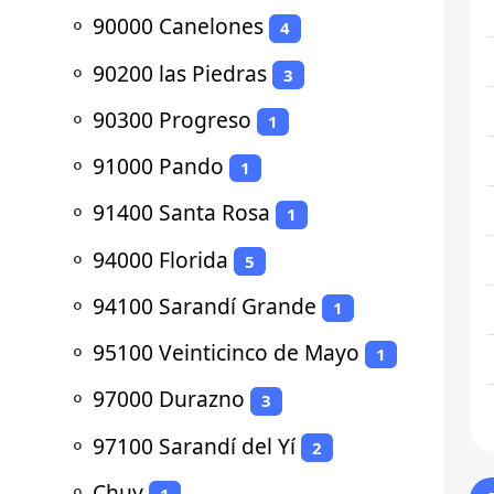
⚬
90000 Canelones
4
⚬
90200 las Piedras
3
⚬
90300 Progreso
1
⚬
91000 Pando
1
⚬
91400 Santa Rosa
1
⚬
94000 Florida
5
⚬
94100 Sarandí Grande
1
⚬
95100 Veinticinco de Mayo
1
⚬
97000 Durazno
3
⚬
97100 Sarandí del Yí
2
⚬
Chuy
1