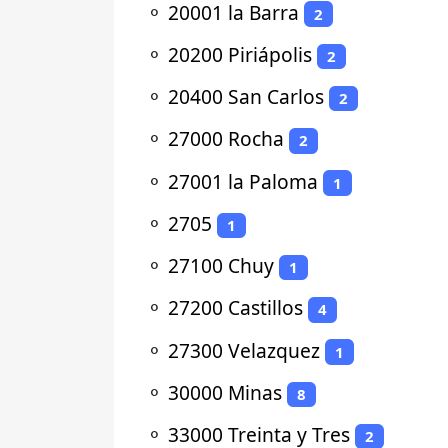
⚬
20001 la Barra
2
⚬
20200 Piriápolis
2
⚬
20400 San Carlos
2
⚬
27000 Rocha
2
⚬
27001 la Paloma
1
⚬
2705
1
⚬
27100 Chuy
1
⚬
27200 Castillos
4
⚬
27300 Velazquez
1
⚬
30000 Minas
8
⚬
33000 Treinta y Tres
2