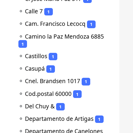
⚬
Calle 7
1
⚬
Cam. Francisco Lecocq
1
⚬
Camino la Paz Mendoza 6885
1
⚬
Castillos
1
⚬
Casupá
1
⚬
Cnel. Brandsen 1017
1
⚬
Cod.postal 60000
1
⚬
Del Chuy &
1
⚬
Departamento de Artigas
1
⚬
Departamento de Canelones