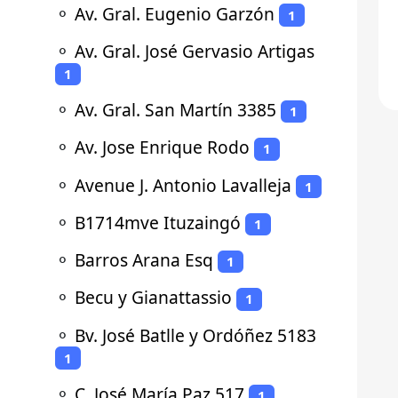
⚬
Av. Gral. Eugenio Garzón
1
⚬
Av. Gral. José Gervasio Artigas
1
⚬
Av. Gral. San Martín 3385
1
⚬
Av. Jose Enrique Rodo
1
⚬
Avenue J. Antonio Lavalleja
1
⚬
B1714mve Ituzaingó
1
⚬
Barros Arana Esq
1
⚬
Becu y Gianattassio
1
⚬
Bv. José Batlle y Ordóñez 5183
1
⚬
C. José María Paz 517
1