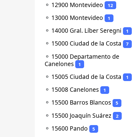
⚬
12900 Montevideo
12
⚬
13000 Montevideo
1
⚬
14000 Gral. Líber Seregni
1
⚬
15000 Ciudad de la Costa
7
⚬
15000 Departamento de
Canelones
1
⚬
15005 Ciudad de la Costa
1
⚬
15008 Canelones
1
⚬
15500 Barros Blancos
5
⚬
15500 Joaquín Suárez
2
⚬
15600 Pando
5