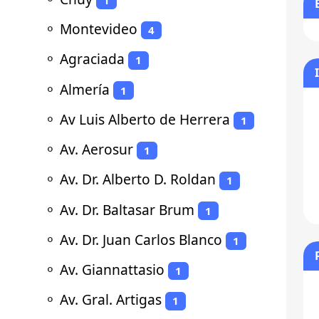
⚬
Montevideo
4
⚬
Agraciada
1
⚬
Almería
1
⚬
Av Luis Alberto de Herrera
1
⚬
Av. Aerosur
1
⚬
Av. Dr. Alberto D. Roldan
1
⚬
Av. Dr. Baltasar Brum
1
⚬
Av. Dr. Juan Carlos Blanco
1
⚬
Av. Giannattasio
1
⚬
Av. Gral. Artigas
1