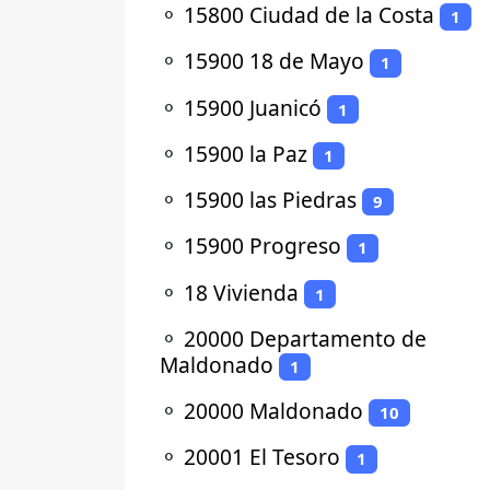
⚬
15800 Ciudad de la Costa
1
⚬
15900 18 de Mayo
1
⚬
15900 Juanicó
1
⚬
15900 la Paz
1
⚬
15900 las Piedras
9
⚬
15900 Progreso
1
⚬
18 Vivienda
1
⚬
20000 Departamento de
Maldonado
1
⚬
20000 Maldonado
10
⚬
20001 El Tesoro
1