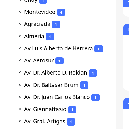
⚬
Montevideo
4
⚬
Agraciada
1
⚬
Almería
1
⚬
Av Luis Alberto de Herrera
1
⚬
Av. Aerosur
1
⚬
Av. Dr. Alberto D. Roldan
1
⚬
Av. Dr. Baltasar Brum
1
⚬
Av. Dr. Juan Carlos Blanco
1
⚬
Av. Giannattasio
1
⚬
Av. Gral. Artigas
1