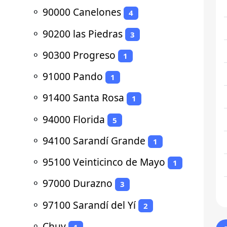
⚬
90000 Canelones
4
⚬
90200 las Piedras
3
⚬
90300 Progreso
1
⚬
91000 Pando
1
⚬
91400 Santa Rosa
1
⚬
94000 Florida
5
⚬
94100 Sarandí Grande
1
⚬
95100 Veinticinco de Mayo
1
⚬
97000 Durazno
3
⚬
97100 Sarandí del Yí
2
⚬
Chuy
1