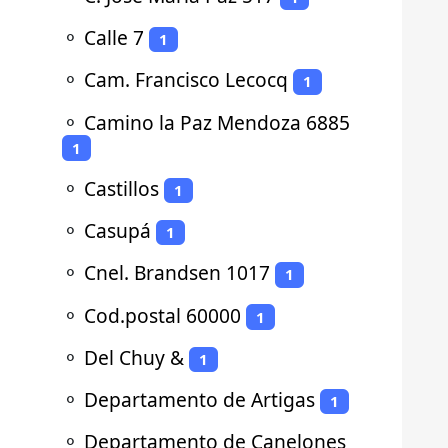
⚬
Calle 7
1
⚬
Cam. Francisco Lecocq
1
⚬
Camino la Paz Mendoza 6885
1
⚬
Castillos
1
⚬
Casupá
1
⚬
Cnel. Brandsen 1017
1
⚬
Cod.postal 60000
1
⚬
Del Chuy &
1
⚬
Departamento de Artigas
1
⚬
Departamento de Canelones