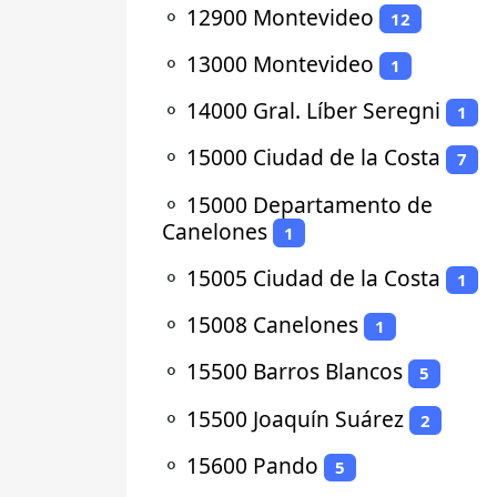
⚬
12900 Montevideo
12
⚬
13000 Montevideo
1
⚬
14000 Gral. Líber Seregni
1
⚬
15000 Ciudad de la Costa
7
⚬
15000 Departamento de
Canelones
1
⚬
15005 Ciudad de la Costa
1
⚬
15008 Canelones
1
⚬
15500 Barros Blancos
5
⚬
15500 Joaquín Suárez
2
⚬
15600 Pando
5