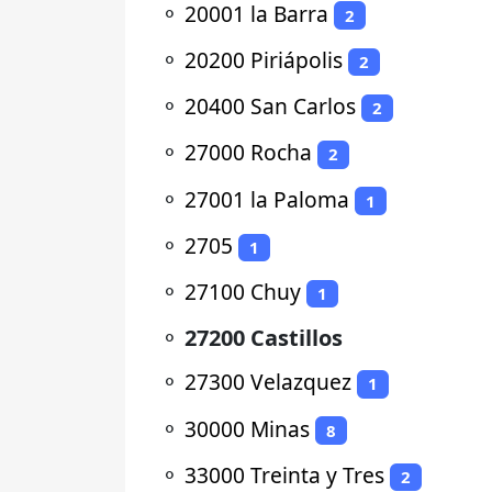
⚬
20001 la Barra
2
⚬
20200 Piriápolis
2
⚬
20400 San Carlos
2
⚬
27000 Rocha
2
⚬
27001 la Paloma
1
⚬
2705
1
⚬
27100 Chuy
1
⚬
27200 Castillos
⚬
27300 Velazquez
1
⚬
30000 Minas
8
⚬
33000 Treinta y Tres
2