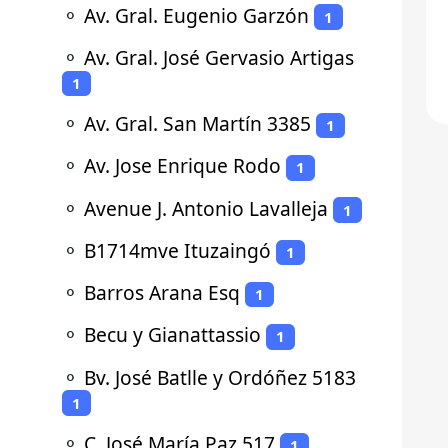
⚬
Av. Gral. Eugenio Garzón
1
⚬
Av. Gral. José Gervasio Artigas
1
⚬
Av. Gral. San Martín 3385
1
⚬
Av. Jose Enrique Rodo
1
⚬
Avenue J. Antonio Lavalleja
1
⚬
B1714mve Ituzaingó
1
⚬
Barros Arana Esq
1
⚬
Becu y Gianattassio
1
⚬
Bv. José Batlle y Ordóñez 5183
1
⚬
C. José María Paz 517
1