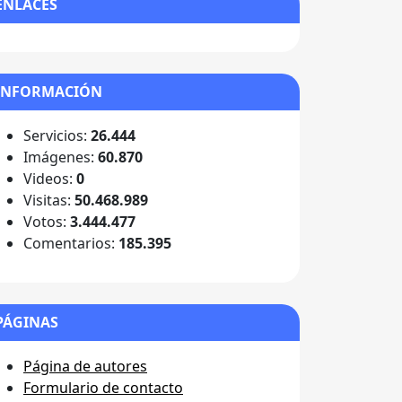
ENLACES
INFORMACIÓN
Servicios:
26.444
Imágenes:
60.870
Videos:
0
Visitas:
50.468.989
Votos:
3.444.477
Comentarios:
185.395
PÁGINAS
Página de autores
Formulario de contacto