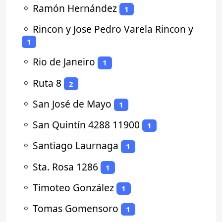
⚬
Ramón Hernández
1
⚬
Rincon y Jose Pedro Varela Rincon y
1
⚬
Rio de Janeiro
1
⚬
Ruta 8
2
⚬
San José de Mayo
1
⚬
San Quintín 4288 11900
1
⚬
Santiago Laurnaga
1
⚬
Sta. Rosa 1286
1
⚬
Timoteo González
1
⚬
Tomas Gomensoro
1