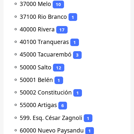
⚬
37000 Melo
10
⚬
37100 Rio Branco
1
⚬
40000 Rivera
17
⚬
40100 Tranqueras
1
⚬
45000 Tacuarembó
3
⚬
50000 Salto
12
⚬
50001 Belén
1
⚬
50002 Constitución
1
⚬
55000 Artigas
6
⚬
599. Esq. César Zagnoli
1
⚬
60000 Nuevo Paysandu
1