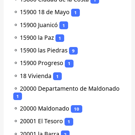
⚬
15900 18 de Mayo
1
⚬
15900 Juanicó
1
⚬
15900 la Paz
1
⚬
15900 las Piedras
9
⚬
15900 Progreso
1
⚬
18 Vivienda
1
⚬
20000 Departamento de Maldonado
1
⚬
20000 Maldonado
10
⚬
20001 El Tesoro
1
⚬
20001 la Barra
2