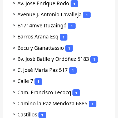
⚬
Av. Jose Enrique Rodo
1
⚬
Avenue J. Antonio Lavalleja
1
⚬
B1714mve Ituzaingó
1
⚬
Barros Arana Esq
1
⚬
Becu y Gianattassio
1
⚬
Bv. José Batlle y Ordóñez 5183
1
⚬
C. José María Paz 517
1
⚬
Calle 7
1
⚬
Cam. Francisco Lecocq
1
⚬
Camino la Paz Mendoza 6885
1
⚬
Castillos
1