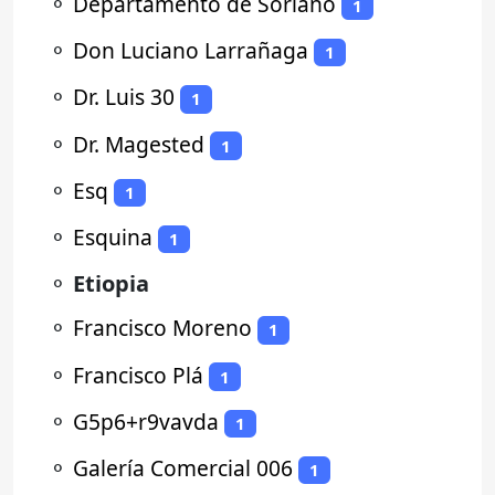
⚬
Departamento de Soriano
1
⚬
Don Luciano Larrañaga
1
⚬
Dr. Luis 30
1
⚬
Dr. Magested
1
⚬
Esq
1
⚬
Esquina
1
⚬
Etiopia
⚬
Francisco Moreno
1
⚬
Francisco Plá
1
⚬
G5p6+r9vavda
1
⚬
Galería Comercial 006
1