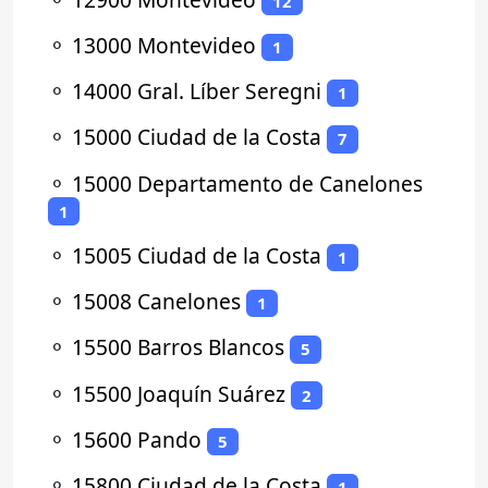
12
⚬
13000 Montevideo
1
⚬
14000 Gral. Líber Seregni
1
⚬
15000 Ciudad de la Costa
7
⚬
15000 Departamento de Canelones
1
⚬
15005 Ciudad de la Costa
1
⚬
15008 Canelones
1
⚬
15500 Barros Blancos
5
⚬
15500 Joaquín Suárez
2
⚬
15600 Pando
5
⚬
15800 Ciudad de la Costa
1