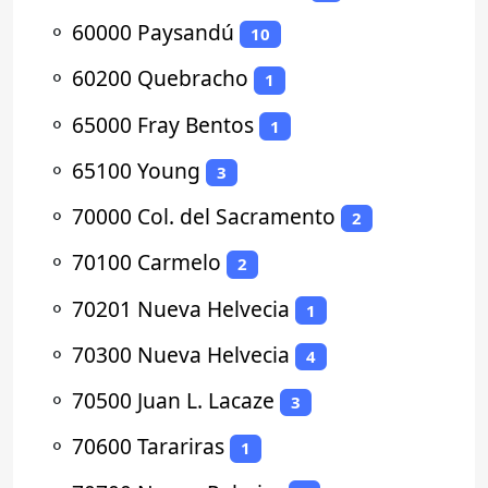
⚬
60000 Paysandú
10
⚬
60200 Quebracho
1
⚬
65000 Fray Bentos
1
⚬
65100 Young
3
⚬
70000 Col. del Sacramento
2
⚬
70100 Carmelo
2
⚬
70201 Nueva Helvecia
1
⚬
70300 Nueva Helvecia
4
⚬
70500 Juan L. Lacaze
3
⚬
70600 Tarariras
1