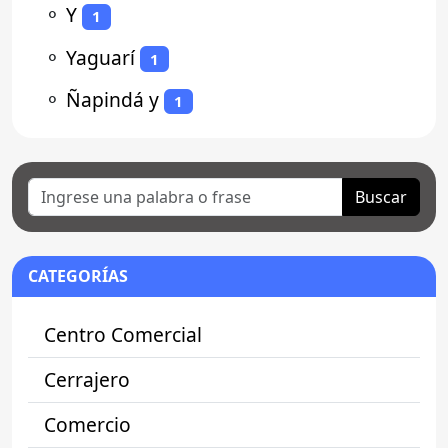
⚬
Y
1
⚬
Yaguarí
1
⚬
Ñapindá y
1
Buscar
CATEGORÍAS
Centro Comercial
Cerrajero
Comercio