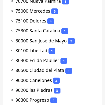
⚬
70700 Nueva Palmira
1
⚬
75000 Mercedes
5
⚬
75100 Dolores
4
⚬
75300 Santa Catalina
1
⚬
80000 San José de Mayo
9
⚬
80100 Libertad
1
⚬
80300 Ecilda Paullier
1
⚬
80500 Ciudad del Plata
1
⚬
90000 Canelones
4
⚬
90200 las Piedras
3
⚬
90300 Progreso
1