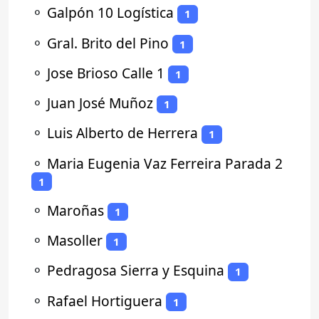
⚬
Galpón 10 Logística
1
⚬
Gral. Brito del Pino
1
⚬
Jose Brioso Calle 1
1
⚬
Juan José Muñoz
1
⚬
Luis Alberto de Herrera
1
⚬
Maria Eugenia Vaz Ferreira Parada 2
1
⚬
Maroñas
1
⚬
Masoller
1
⚬
Pedragosa Sierra y Esquina
1
⚬
Rafael Hortiguera
1