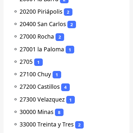
⚬
20200 Piriápolis
2
⚬
20400 San Carlos
2
⚬
27000 Rocha
2
⚬
27001 la Paloma
1
⚬
2705
1
⚬
27100 Chuy
1
⚬
27200 Castillos
4
⚬
27300 Velazquez
1
⚬
30000 Minas
8
⚬
33000 Treinta y Tres
2