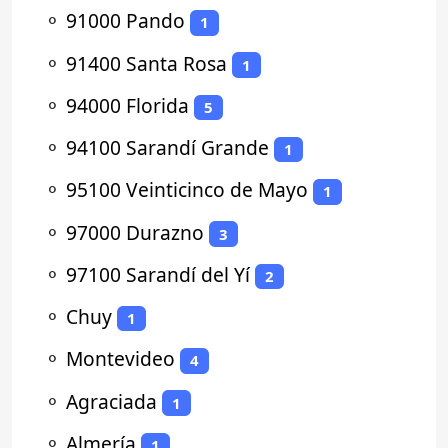
⚬
91000 Pando
1
⚬
91400 Santa Rosa
1
⚬
94000 Florida
5
⚬
94100 Sarandí Grande
1
⚬
95100 Veinticinco de Mayo
1
⚬
97000 Durazno
3
⚬
97100 Sarandí del Yí
2
⚬
Chuy
1
⚬
Montevideo
4
⚬
Agraciada
1
⚬
Almería
1