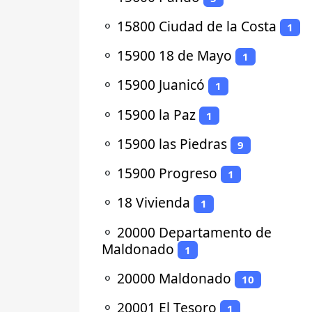
⚬
15800 Ciudad de la Costa
1
⚬
15900 18 de Mayo
1
⚬
15900 Juanicó
1
⚬
15900 la Paz
1
⚬
15900 las Piedras
9
⚬
15900 Progreso
1
⚬
18 Vivienda
1
⚬
20000 Departamento de
Maldonado
1
⚬
20000 Maldonado
10
⚬
20001 El Tesoro
1