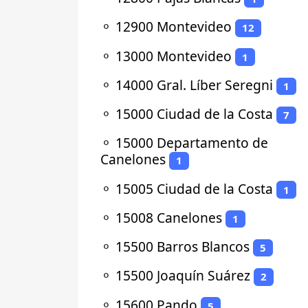
⚬
12900 Montevideo
12
⚬
13000 Montevideo
1
⚬
14000 Gral. Líber Seregni
1
⚬
15000 Ciudad de la Costa
7
⚬
15000 Departamento de
Canelones
1
⚬
15005 Ciudad de la Costa
1
⚬
15008 Canelones
1
⚬
15500 Barros Blancos
5
⚬
15500 Joaquín Suárez
2
⚬
15600 Pando
5