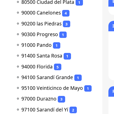
⚬
80500 Ciudad del Plata
1
⚬
90000 Canelones
4
⚬
90200 las Piedras
3
⚬
90300 Progreso
1
⚬
91000 Pando
1
⚬
91400 Santa Rosa
1
⚬
94000 Florida
5
⚬
94100 Sarandí Grande
1
⚬
95100 Veinticinco de Mayo
1
⚬
97000 Durazno
3
⚬
97100 Sarandí del Yí
2