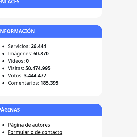
ENLACES
INFORMACIÓN
Servicios:
26.444
Imágenes:
60.870
Videos:
0
Visitas:
50.474.995
Votos:
3.444.477
Comentarios:
185.395
PÁGINAS
Página de autores
Formulario de contacto