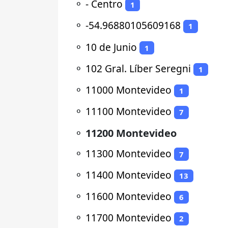
⚬
- Centro
1
⚬
-54.96880105609168
1
⚬
10 de Junio
1
⚬
102 Gral. Líber Seregni
1
⚬
11000 Montevideo
1
⚬
11100 Montevideo
7
⚬
11200 Montevideo
⚬
11300 Montevideo
7
⚬
11400 Montevideo
13
⚬
11600 Montevideo
6
⚬
11700 Montevideo
2