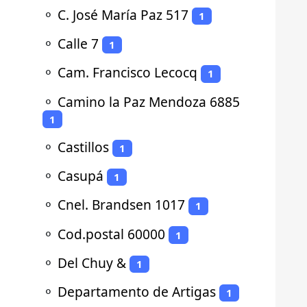
⚬
C. José María Paz 517
1
⚬
Calle 7
1
⚬
Cam. Francisco Lecocq
1
⚬
Camino la Paz Mendoza 6885
1
⚬
Castillos
1
⚬
Casupá
1
⚬
Cnel. Brandsen 1017
1
⚬
Cod.postal 60000
1
⚬
Del Chuy &
1
⚬
Departamento de Artigas
1