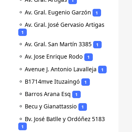
1
⚬
Av. Gral. Eugenio Garzón
1
⚬
Av. Gral. José Gervasio Artigas
1
⚬
Av. Gral. San Martín 3385
1
⚬
Av. Jose Enrique Rodo
1
⚬
Avenue J. Antonio Lavalleja
1
⚬
B1714mve Ituzaingó
1
⚬
Barros Arana Esq
1
⚬
Becu y Gianattassio
1
⚬
Bv. José Batlle y Ordóñez 5183
1