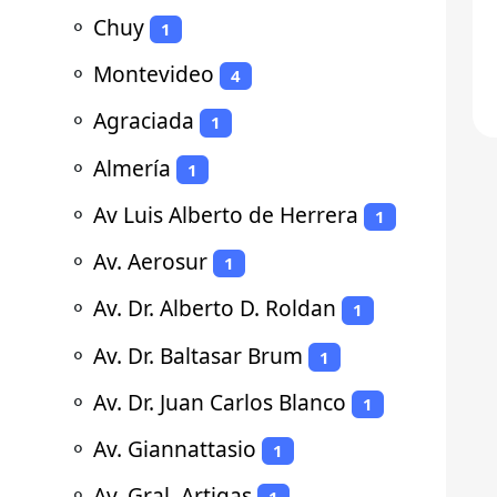
⚬
Chuy
1
⚬
Montevideo
4
⚬
Agraciada
1
⚬
Almería
1
⚬
Av Luis Alberto de Herrera
1
⚬
Av. Aerosur
1
⚬
Av. Dr. Alberto D. Roldan
1
⚬
Av. Dr. Baltasar Brum
1
⚬
Av. Dr. Juan Carlos Blanco
1
⚬
Av. Giannattasio
1
⚬
Av. Gral. Artigas