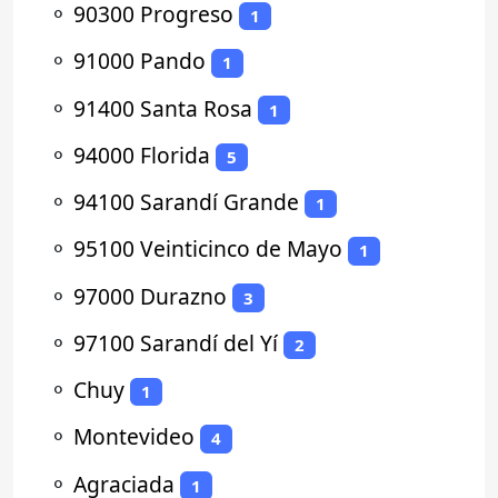
⚬
90300 Progreso
1
⚬
91000 Pando
1
⚬
91400 Santa Rosa
1
⚬
94000 Florida
5
⚬
94100 Sarandí Grande
1
⚬
95100 Veinticinco de Mayo
1
⚬
97000 Durazno
3
⚬
97100 Sarandí del Yí
2
⚬
Chuy
1
⚬
Montevideo
4
⚬
Agraciada
1