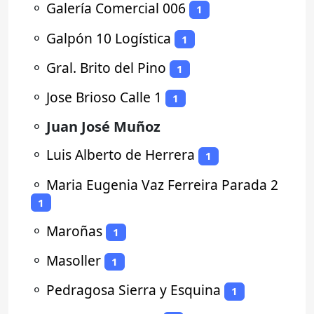
⚬
Galería Comercial 006
1
⚬
Galpón 10 Logística
1
⚬
Gral. Brito del Pino
1
⚬
Jose Brioso Calle 1
1
⚬
Juan José Muñoz
⚬
Luis Alberto de Herrera
1
⚬
Maria Eugenia Vaz Ferreira Parada 2
1
⚬
Maroñas
1
⚬
Masoller
1
⚬
Pedragosa Sierra y Esquina
1