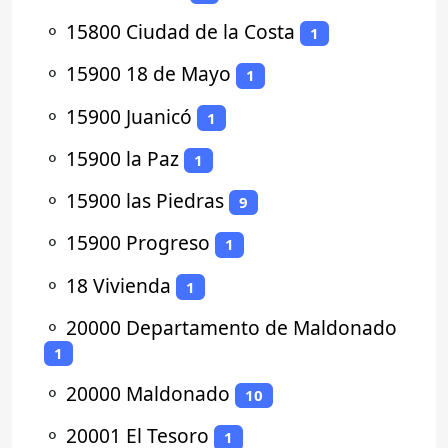
⚬
15800 Ciudad de la Costa
1
⚬
15900 18 de Mayo
1
⚬
15900 Juanicó
1
⚬
15900 la Paz
1
⚬
15900 las Piedras
9
⚬
15900 Progreso
1
⚬
18 Vivienda
1
⚬
20000 Departamento de Maldonado
1
⚬
20000 Maldonado
10
⚬
20001 El Tesoro
1