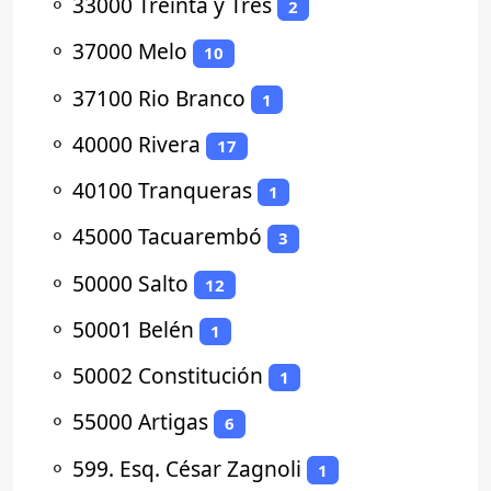
⚬
33000 Treinta y Tres
2
⚬
37000 Melo
10
⚬
37100 Rio Branco
1
⚬
40000 Rivera
17
⚬
40100 Tranqueras
1
⚬
45000 Tacuarembó
3
⚬
50000 Salto
12
⚬
50001 Belén
1
⚬
50002 Constitución
1
⚬
55000 Artigas
6
⚬
599. Esq. César Zagnoli
1