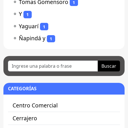
⚬
Tomas Gomensoro
1
⚬
Y
1
⚬
Yaguarí
1
⚬
Ñapindá y
1
Buscar
CATEGORÍAS
Centro Comercial
Cerrajero