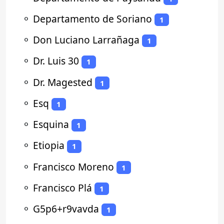
⚬
Departamento de Soriano
1
⚬
Don Luciano Larrañaga
1
⚬
Dr. Luis 30
1
⚬
Dr. Magested
1
⚬
Esq
1
⚬
Esquina
1
⚬
Etiopia
1
⚬
Francisco Moreno
1
⚬
Francisco Plá
1
⚬
G5p6+r9vavda
1