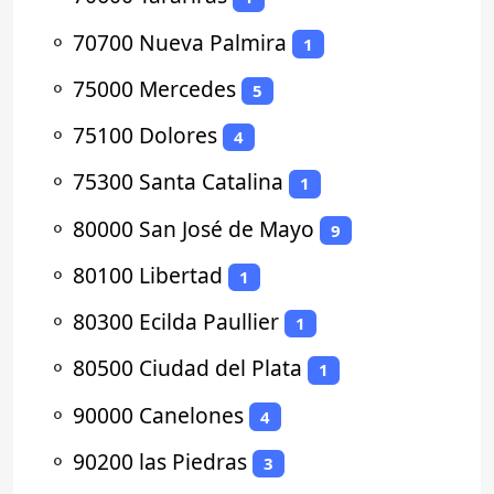
⚬
70700 Nueva Palmira
1
⚬
75000 Mercedes
5
⚬
75100 Dolores
4
⚬
75300 Santa Catalina
1
⚬
80000 San José de Mayo
9
⚬
80100 Libertad
1
⚬
80300 Ecilda Paullier
1
⚬
80500 Ciudad del Plata
1
⚬
90000 Canelones
4
⚬
90200 las Piedras
3