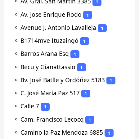
⚬
Av. Gral. San Martín 3385
1
⚬
Av. Jose Enrique Rodo
1
⚬
Avenue J. Antonio Lavalleja
1
⚬
B1714mve Ituzaingó
1
⚬
Barros Arana Esq
1
⚬
Becu y Gianattassio
1
⚬
Bv. José Batlle y Ordóñez 5183
1
⚬
C. José María Paz 517
1
⚬
Calle 7
1
⚬
Cam. Francisco Lecocq
1
⚬
Camino la Paz Mendoza 6885
1