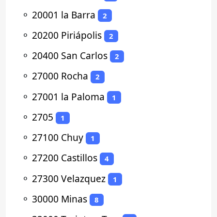
⚬
20001 la Barra
2
⚬
20200 Piriápolis
2
⚬
20400 San Carlos
2
⚬
27000 Rocha
2
⚬
27001 la Paloma
1
⚬
2705
1
⚬
27100 Chuy
1
⚬
27200 Castillos
4
⚬
27300 Velazquez
1
⚬
30000 Minas
8