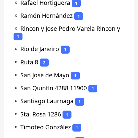
⚬
Rafael Hortiguera
1
⚬
Ramón Hernández
1
⚬
Rincon y Jose Pedro Varela Rincon y
1
⚬
Rio de Janeiro
1
⚬
Ruta 8
2
⚬
San José de Mayo
1
⚬
San Quintín 4288 11900
1
⚬
Santiago Laurnaga
1
⚬
Sta. Rosa 1286
1
⚬
Timoteo González
1