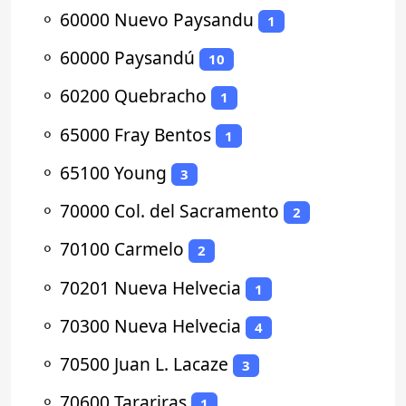
⚬
60000 Nuevo Paysandu
1
⚬
60000 Paysandú
10
⚬
60200 Quebracho
1
⚬
65000 Fray Bentos
1
⚬
65100 Young
3
⚬
70000 Col. del Sacramento
2
⚬
70100 Carmelo
2
⚬
70201 Nueva Helvecia
1
⚬
70300 Nueva Helvecia
4
⚬
70500 Juan L. Lacaze
3
⚬
70600 Tarariras
1