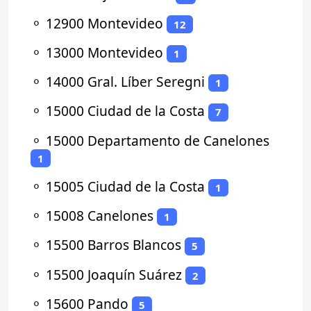
⚬
12900 Montevideo
12
⚬
13000 Montevideo
1
⚬
14000 Gral. Líber Seregni
1
⚬
15000 Ciudad de la Costa
7
⚬
15000 Departamento de Canelones
1
⚬
15005 Ciudad de la Costa
1
⚬
15008 Canelones
1
⚬
15500 Barros Blancos
5
⚬
15500 Joaquín Suárez
2
⚬
15600 Pando
5