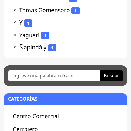
⚬
Tomas Gomensoro
1
⚬
Y
1
⚬
Yaguarí
1
⚬
Ñapindá y
1
Buscar
CATEGORÍAS
Centro Comercial
Cerrajero