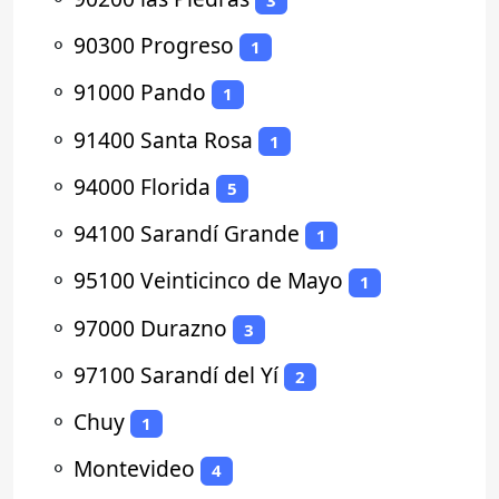
⚬
90300 Progreso
1
⚬
91000 Pando
1
⚬
91400 Santa Rosa
1
⚬
94000 Florida
5
⚬
94100 Sarandí Grande
1
⚬
95100 Veinticinco de Mayo
1
⚬
97000 Durazno
3
⚬
97100 Sarandí del Yí
2
⚬
Chuy
1
⚬
Montevideo
4