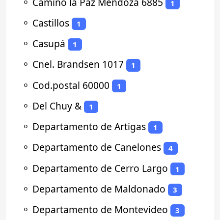
⚬
Camino la Paz Mendoza 6885
1
⚬
Castillos
1
⚬
Casupá
1
⚬
Cnel. Brandsen 1017
1
⚬
Cod.postal 60000
1
⚬
Del Chuy &
1
⚬
Departamento de Artigas
1
⚬
Departamento de Canelones
4
⚬
Departamento de Cerro Largo
1
⚬
Departamento de Maldonado
3
⚬
Departamento de Montevideo
3