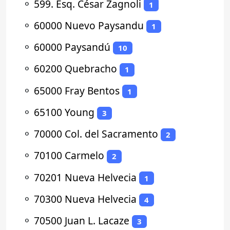
⚬
599. Esq. César Zagnoli
1
⚬
60000 Nuevo Paysandu
1
⚬
60000 Paysandú
10
⚬
60200 Quebracho
1
⚬
65000 Fray Bentos
1
⚬
65100 Young
3
⚬
70000 Col. del Sacramento
2
⚬
70100 Carmelo
2
⚬
70201 Nueva Helvecia
1
⚬
70300 Nueva Helvecia
4
⚬
70500 Juan L. Lacaze
3