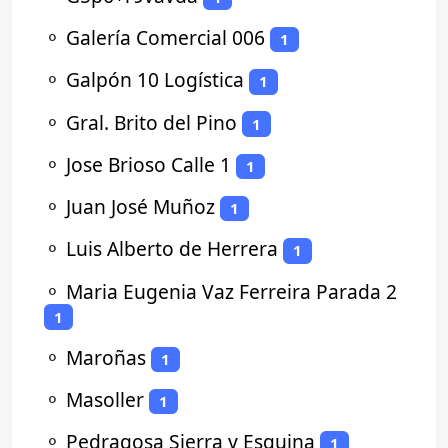
⚬
Galería Comercial 006
1
⚬
Galpón 10 Logística
1
⚬
Gral. Brito del Pino
1
⚬
Jose Brioso Calle 1
1
⚬
Juan José Muñoz
1
⚬
Luis Alberto de Herrera
1
⚬
Maria Eugenia Vaz Ferreira Parada 2
1
⚬
Maroñas
1
⚬
Masoller
1
⚬
Pedragosa Sierra y Esquina
1