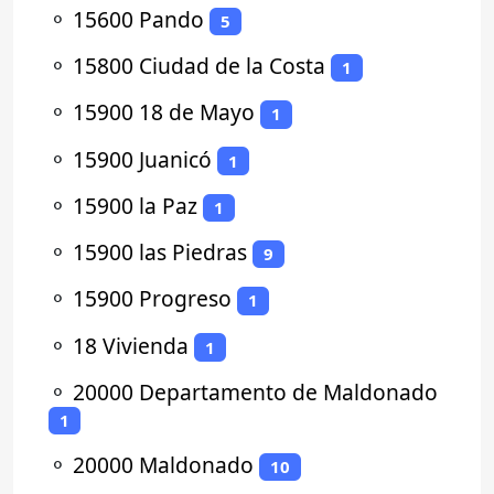
⚬
15600 Pando
5
⚬
15800 Ciudad de la Costa
1
⚬
15900 18 de Mayo
1
⚬
15900 Juanicó
1
⚬
15900 la Paz
1
⚬
15900 las Piedras
9
⚬
15900 Progreso
1
⚬
18 Vivienda
1
⚬
20000 Departamento de Maldonado
1
⚬
20000 Maldonado
10