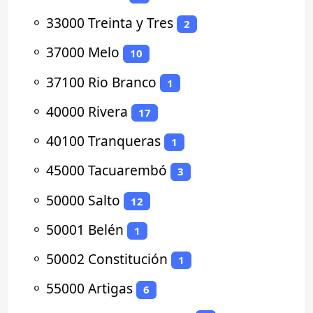
⚬
33000 Treinta y Tres
2
⚬
37000 Melo
10
⚬
37100 Rio Branco
1
⚬
40000 Rivera
17
⚬
40100 Tranqueras
1
⚬
45000 Tacuarembó
3
⚬
50000 Salto
12
⚬
50001 Belén
1
⚬
50002 Constitución
1
⚬
55000 Artigas
6