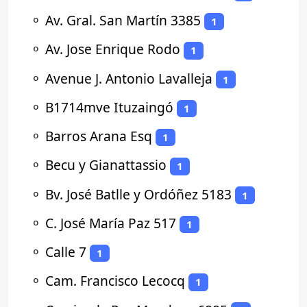
⚬
Av. Gral. San Martín 3385
1
⚬
Av. Jose Enrique Rodo
1
⚬
Avenue J. Antonio Lavalleja
1
⚬
B1714mve Ituzaingó
1
⚬
Barros Arana Esq
1
⚬
Becu y Gianattassio
1
⚬
Bv. José Batlle y Ordóñez 5183
1
⚬
C. José María Paz 517
1
⚬
Calle 7
1
⚬
Cam. Francisco Lecocq
1