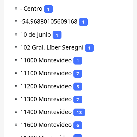
⚬
- Centro
1
⚬
-54.96880105609168
1
⚬
10 de Junio
1
⚬
102 Gral. Líber Seregni
1
⚬
11000 Montevideo
1
⚬
11100 Montevideo
7
⚬
11200 Montevideo
5
⚬
11300 Montevideo
7
⚬
11400 Montevideo
13
⚬
11600 Montevideo
6