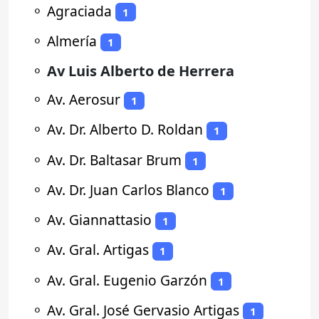
⚬
Agraciada
1
⚬
Almería
1
⚬
Av Luis Alberto de Herrera
⚬
Av. Aerosur
1
⚬
Av. Dr. Alberto D. Roldan
1
⚬
Av. Dr. Baltasar Brum
1
⚬
Av. Dr. Juan Carlos Blanco
1
⚬
Av. Giannattasio
1
⚬
Av. Gral. Artigas
1
⚬
Av. Gral. Eugenio Garzón
1
⚬
Av. Gral. José Gervasio Artigas
1