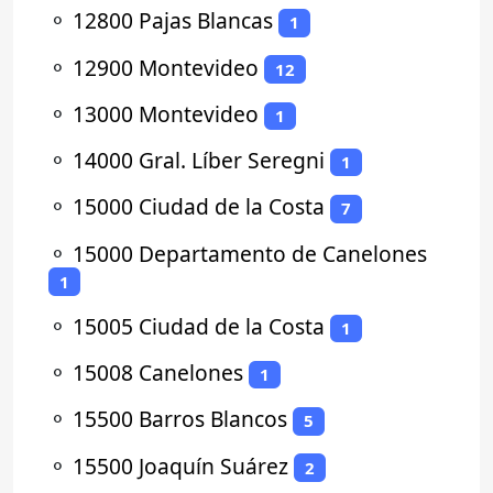
⚬
12800 Pajas Blancas
1
⚬
12900 Montevideo
12
⚬
13000 Montevideo
1
⚬
14000 Gral. Líber Seregni
1
⚬
15000 Ciudad de la Costa
7
⚬
15000 Departamento de Canelones
1
⚬
15005 Ciudad de la Costa
1
⚬
15008 Canelones
1
⚬
15500 Barros Blancos
5
⚬
15500 Joaquín Suárez
2