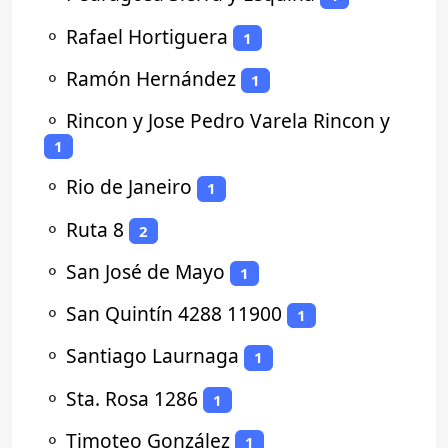
⚬
Rafael Hortiguera
1
⚬
Ramón Hernández
1
⚬
Rincon y Jose Pedro Varela Rincon y
1
⚬
Rio de Janeiro
1
⚬
Ruta 8
2
⚬
San José de Mayo
1
⚬
San Quintín 4288 11900
1
⚬
Santiago Laurnaga
1
⚬
Sta. Rosa 1286
1
⚬
Timoteo González
1