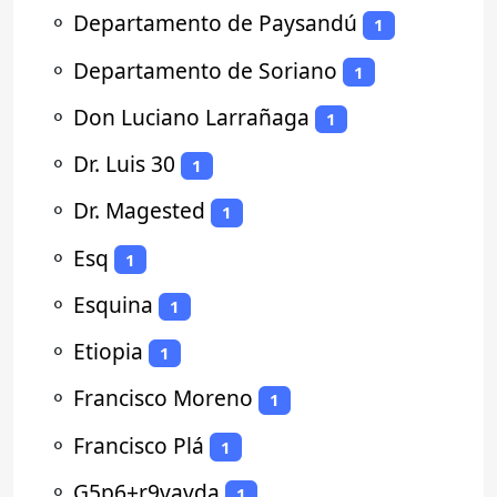
⚬
Departamento de Paysandú
1
⚬
Departamento de Soriano
1
⚬
Don Luciano Larrañaga
1
⚬
Dr. Luis 30
1
⚬
Dr. Magested
1
⚬
Esq
1
⚬
Esquina
1
⚬
Etiopia
1
⚬
Francisco Moreno
1
⚬
Francisco Plá
1
⚬
G5p6+r9vavda
1