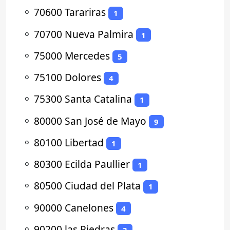
⚬
70600 Tarariras
1
⚬
70700 Nueva Palmira
1
⚬
75000 Mercedes
5
⚬
75100 Dolores
4
⚬
75300 Santa Catalina
1
⚬
80000 San José de Mayo
9
⚬
80100 Libertad
1
⚬
80300 Ecilda Paullier
1
⚬
80500 Ciudad del Plata
1
⚬
90000 Canelones
4
⚬
90200 las Piedras
3