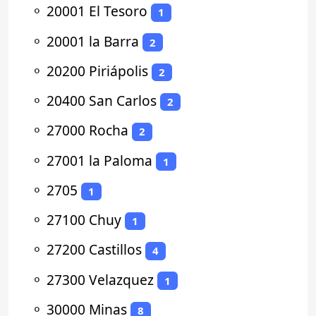
⚬
20001 El Tesoro
1
⚬
20001 la Barra
2
⚬
20200 Piriápolis
2
⚬
20400 San Carlos
2
⚬
27000 Rocha
2
⚬
27001 la Paloma
1
⚬
2705
1
⚬
27100 Chuy
1
⚬
27200 Castillos
4
⚬
27300 Velazquez
1
⚬
30000 Minas
8