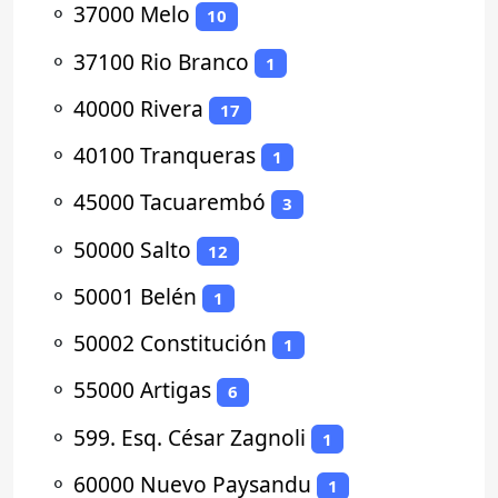
⚬
37000 Melo
10
⚬
37100 Rio Branco
1
⚬
40000 Rivera
17
⚬
40100 Tranqueras
1
⚬
45000 Tacuarembó
3
⚬
50000 Salto
12
⚬
50001 Belén
1
⚬
50002 Constitución
1
⚬
55000 Artigas
6
⚬
599. Esq. César Zagnoli
1
⚬
60000 Nuevo Paysandu
1