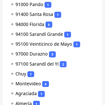
⚬
91000 Pando
1
⚬
91400 Santa Rosa
1
⚬
94000 Florida
5
⚬
94100 Sarandí Grande
1
⚬
95100 Veinticinco de Mayo
1
⚬
97000 Durazno
3
⚬
97100 Sarandí del Yí
2
⚬
Chuy
1
⚬
Montevideo
4
⚬
Agraciada
1
⚬
Almería
1