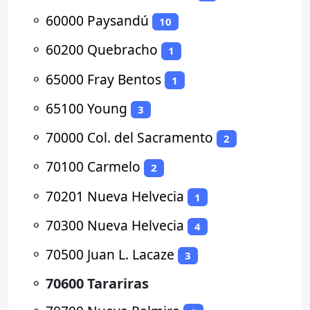
⚬
60000 Paysandú
10
⚬
60200 Quebracho
1
⚬
65000 Fray Bentos
1
⚬
65100 Young
3
⚬
70000 Col. del Sacramento
2
⚬
70100 Carmelo
2
⚬
70201 Nueva Helvecia
1
⚬
70300 Nueva Helvecia
4
⚬
70500 Juan L. Lacaze
3
⚬
70600 Tarariras