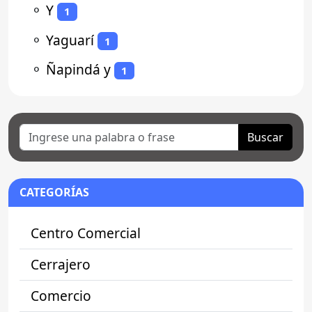
⚬
Y
1
⚬
Yaguarí
1
⚬
Ñapindá y
1
Buscar
CATEGORÍAS
Centro Comercial
Cerrajero
Comercio