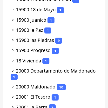
⚬
15900 18 de Mayo
1
⚬
15900 Juanicó
1
⚬
15900 la Paz
1
⚬
15900 las Piedras
9
⚬
15900 Progreso
1
⚬
18 Vivienda
1
⚬
20000 Departamento de Maldonado
1
⚬
20000 Maldonado
10
⚬
20001 El Tesoro
1
⚬
20001 la Barra
2