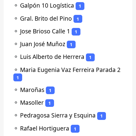
⚬
Galpón 10 Logística
1
⚬
Gral. Brito del Pino
1
⚬
Jose Brioso Calle 1
1
⚬
Juan José Muñoz
1
⚬
Luis Alberto de Herrera
1
⚬
Maria Eugenia Vaz Ferreira Parada 2
1
⚬
Maroñas
1
⚬
Masoller
1
⚬
Pedragosa Sierra y Esquina
1
⚬
Rafael Hortiguera
1