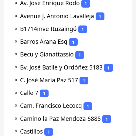
⚬
Av. Jose Enrique Rodo
1
⚬
Avenue J. Antonio Lavalleja
1
⚬
B1714mve Ituzaingó
1
⚬
Barros Arana Esq
1
⚬
Becu y Gianattassio
1
⚬
Bv. José Batlle y Ordóñez 5183
1
⚬
C. José María Paz 517
1
⚬
Calle 7
1
⚬
Cam. Francisco Lecocq
1
⚬
Camino la Paz Mendoza 6885
1
⚬
Castillos
1