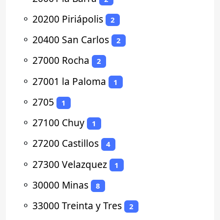
⚬
20200 Piriápolis
2
⚬
20400 San Carlos
2
⚬
27000 Rocha
2
⚬
27001 la Paloma
1
⚬
2705
1
⚬
27100 Chuy
1
⚬
27200 Castillos
4
⚬
27300 Velazquez
1
⚬
30000 Minas
8
⚬
33000 Treinta y Tres
2