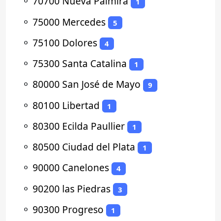
⚬
70700 Nueva Palmira
1
⚬
75000 Mercedes
5
⚬
75100 Dolores
4
⚬
75300 Santa Catalina
1
⚬
80000 San José de Mayo
9
⚬
80100 Libertad
1
⚬
80300 Ecilda Paullier
1
⚬
80500 Ciudad del Plata
1
⚬
90000 Canelones
4
⚬
90200 las Piedras
3
⚬
90300 Progreso
1