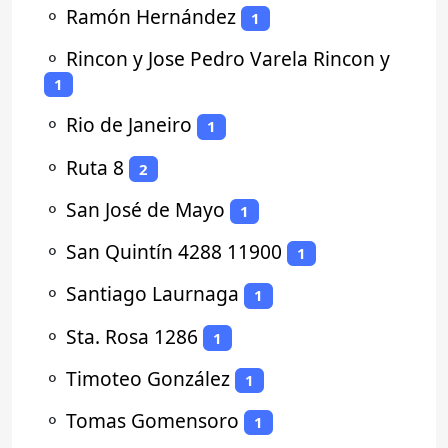
⚬
Ramón Hernández
1
⚬
Rincon y Jose Pedro Varela Rincon y
1
⚬
Rio de Janeiro
1
⚬
Ruta 8
2
⚬
San José de Mayo
1
⚬
San Quintín 4288 11900
1
⚬
Santiago Laurnaga
1
⚬
Sta. Rosa 1286
1
⚬
Timoteo González
1
⚬
Tomas Gomensoro
1