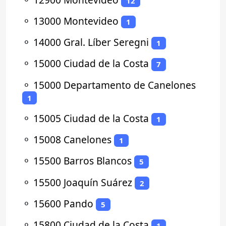
12
⚬
13000 Montevideo
1
⚬
14000 Gral. Líber Seregni
1
⚬
15000 Ciudad de la Costa
7
⚬
15000 Departamento de Canelones
1
⚬
15005 Ciudad de la Costa
1
⚬
15008 Canelones
1
⚬
15500 Barros Blancos
5
⚬
15500 Joaquín Suárez
2
⚬
15600 Pando
5
⚬
15800 Ciudad de la Costa
1