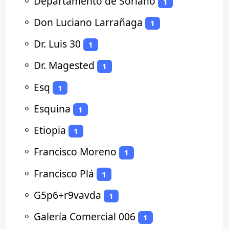
⚬
Departamento de Soriano
1
⚬
Don Luciano Larrañaga
1
⚬
Dr. Luis 30
1
⚬
Dr. Magested
1
⚬
Esq
1
⚬
Esquina
1
⚬
Etiopia
1
⚬
Francisco Moreno
1
⚬
Francisco Plá
1
⚬
G5p6+r9vavda
1
⚬
Galería Comercial 006
1