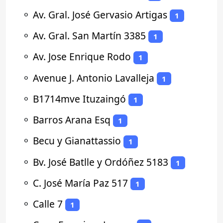
⚬
Av. Gral. José Gervasio Artigas
1
⚬
Av. Gral. San Martín 3385
1
⚬
Av. Jose Enrique Rodo
1
⚬
Avenue J. Antonio Lavalleja
1
⚬
B1714mve Ituzaingó
1
⚬
Barros Arana Esq
1
⚬
Becu y Gianattassio
1
⚬
Bv. José Batlle y Ordóñez 5183
1
⚬
C. José María Paz 517
1
⚬
Calle 7
1