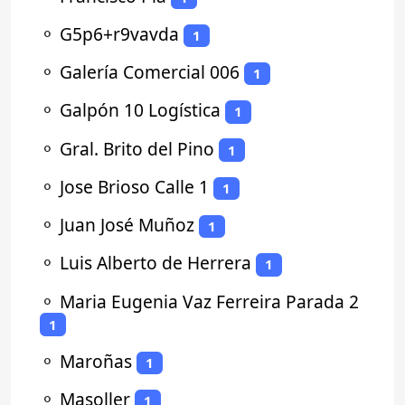
⚬
G5p6+r9vavda
1
⚬
Galería Comercial 006
1
⚬
Galpón 10 Logística
1
⚬
Gral. Brito del Pino
1
⚬
Jose Brioso Calle 1
1
⚬
Juan José Muñoz
1
⚬
Luis Alberto de Herrera
1
⚬
Maria Eugenia Vaz Ferreira Parada 2
1
⚬
Maroñas
1
⚬
Masoller
1