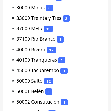
⚬
30000 Minas
8
⚬
33000 Treinta y Tres
2
⚬
37000 Melo
10
⚬
37100 Rio Branco
1
⚬
40000 Rivera
17
⚬
40100 Tranqueras
1
⚬
45000 Tacuarembó
3
⚬
50000 Salto
12
⚬
50001 Belén
1
⚬
50002 Constitución
1