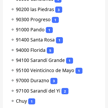
⚬
90200 las Piedras
3
⚬
90300 Progreso
1
⚬
91000 Pando
1
⚬
91400 Santa Rosa
1
⚬
94000 Florida
5
⚬
94100 Sarandí Grande
1
⚬
95100 Veinticinco de Mayo
1
⚬
97000 Durazno
3
⚬
97100 Sarandí del Yí
2
⚬
Chuy
1