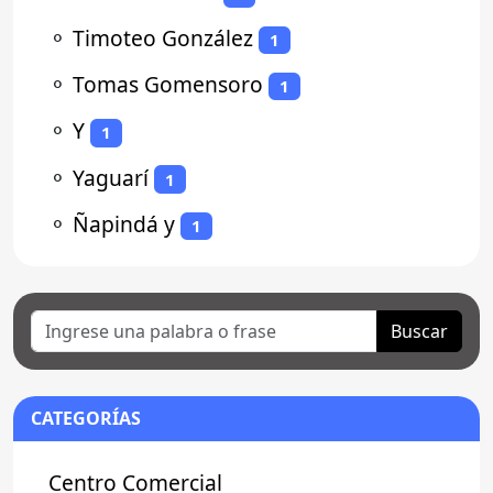
⚬
Timoteo González
1
⚬
Tomas Gomensoro
1
⚬
Y
1
⚬
Yaguarí
1
⚬
Ñapindá y
1
Buscar
CATEGORÍAS
Centro Comercial