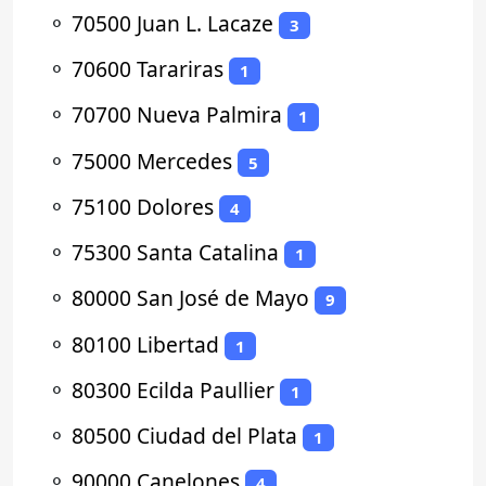
⚬
70500 Juan L. Lacaze
3
⚬
70600 Tarariras
1
⚬
70700 Nueva Palmira
1
⚬
75000 Mercedes
5
⚬
75100 Dolores
4
⚬
75300 Santa Catalina
1
⚬
80000 San José de Mayo
9
⚬
80100 Libertad
1
⚬
80300 Ecilda Paullier
1
⚬
80500 Ciudad del Plata
1
⚬
90000 Canelones
4