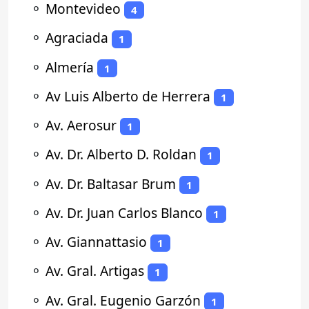
⚬
Montevideo
4
⚬
Agraciada
1
⚬
Almería
1
⚬
Av Luis Alberto de Herrera
1
⚬
Av. Aerosur
1
⚬
Av. Dr. Alberto D. Roldan
1
⚬
Av. Dr. Baltasar Brum
1
⚬
Av. Dr. Juan Carlos Blanco
1
⚬
Av. Giannattasio
1
⚬
Av. Gral. Artigas
1
⚬
Av. Gral. Eugenio Garzón
1