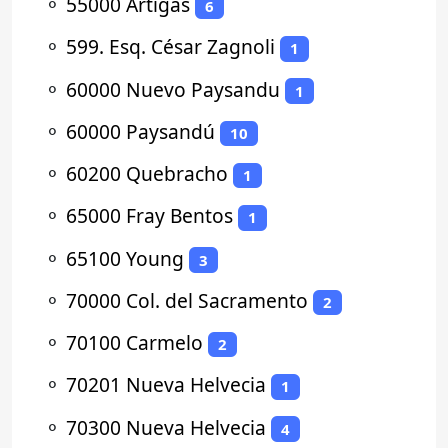
⚬
55000 Artigas
6
⚬
599. Esq. César Zagnoli
1
⚬
60000 Nuevo Paysandu
1
⚬
60000 Paysandú
10
⚬
60200 Quebracho
1
⚬
65000 Fray Bentos
1
⚬
65100 Young
3
⚬
70000 Col. del Sacramento
2
⚬
70100 Carmelo
2
⚬
70201 Nueva Helvecia
1
⚬
70300 Nueva Helvecia
4