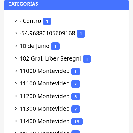
CATEGORÍAS
⚬
- Centro
1
⚬
-54.96880105609168
1
⚬
10 de Junio
1
⚬
102 Gral. Líber Seregni
1
⚬
11000 Montevideo
1
⚬
11100 Montevideo
7
⚬
11200 Montevideo
5
⚬
11300 Montevideo
7
⚬
11400 Montevideo
13