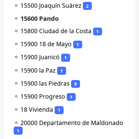
⚬
15500 Joaquín Suárez
2
⚬
15600 Pando
⚬
15800 Ciudad de la Costa
1
⚬
15900 18 de Mayo
1
⚬
15900 Juanicó
1
⚬
15900 la Paz
1
⚬
15900 las Piedras
9
⚬
15900 Progreso
1
⚬
18 Vivienda
1
⚬
20000 Departamento de Maldonado
1