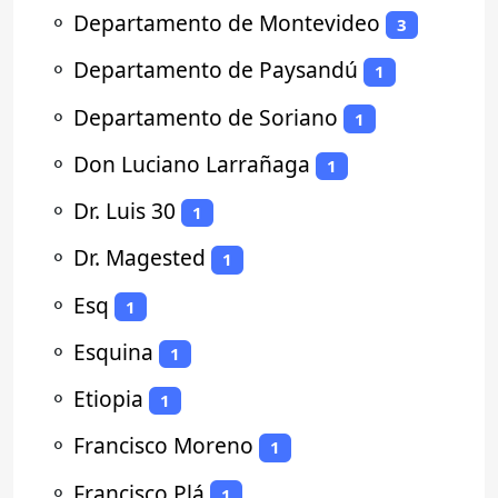
⚬
Departamento de Montevideo
3
⚬
Departamento de Paysandú
1
⚬
Departamento de Soriano
1
⚬
Don Luciano Larrañaga
1
⚬
Dr. Luis 30
1
⚬
Dr. Magested
1
⚬
Esq
1
⚬
Esquina
1
⚬
Etiopia
1
⚬
Francisco Moreno
1
⚬
Francisco Plá
1