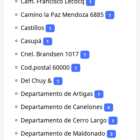
⚬
Cam. Francisco Lecocq
1
⚬
Camino la Paz Mendoza 6885
1
⚬
Castillos
1
⚬
Casupá
1
⚬
Cnel. Brandsen 1017
1
⚬
Cod.postal 60000
1
⚬
Del Chuy &
1
⚬
Departamento de Artigas
1
⚬
Departamento de Canelones
4
⚬
Departamento de Cerro Largo
1
⚬
Departamento de Maldonado
3