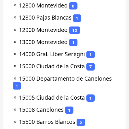
⚬
12800 Montevideo
8
⚬
12800 Pajas Blancas
1
⚬
12900 Montevideo
12
⚬
13000 Montevideo
1
⚬
14000 Gral. Líber Seregni
1
⚬
15000 Ciudad de la Costa
7
⚬
15000 Departamento de Canelones
1
⚬
15005 Ciudad de la Costa
1
⚬
15008 Canelones
1
⚬
15500 Barros Blancos
5