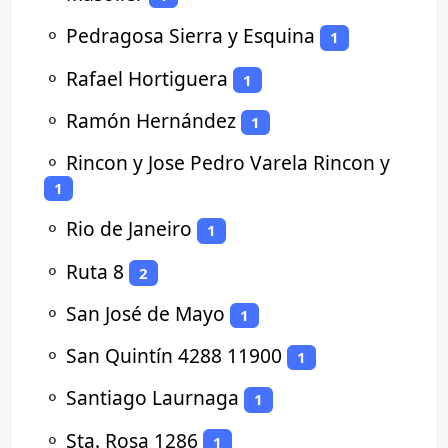
⚬
Pedragosa Sierra y Esquina
1
⚬
Rafael Hortiguera
1
⚬
Ramón Hernández
1
⚬
Rincon y Jose Pedro Varela Rincon y
1
⚬
Rio de Janeiro
1
⚬
Ruta 8
2
⚬
San José de Mayo
1
⚬
San Quintín 4288 11900
1
⚬
Santiago Laurnaga
1
⚬
Sta. Rosa 1286
1