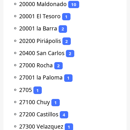
⚬
20000 Maldonado
10
⚬
20001 El Tesoro
1
⚬
20001 la Barra
2
⚬
20200 Piriápolis
2
⚬
20400 San Carlos
2
⚬
27000 Rocha
2
⚬
27001 la Paloma
1
⚬
2705
1
⚬
27100 Chuy
1
⚬
27200 Castillos
4
⚬
27300 Velazquez
1