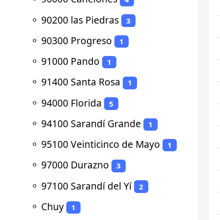
⚬
90200 las Piedras
3
⚬
90300 Progreso
1
⚬
91000 Pando
1
⚬
91400 Santa Rosa
1
⚬
94000 Florida
5
⚬
94100 Sarandí Grande
1
⚬
95100 Veinticinco de Mayo
1
⚬
97000 Durazno
3
⚬
97100 Sarandí del Yí
2
⚬
Chuy
1