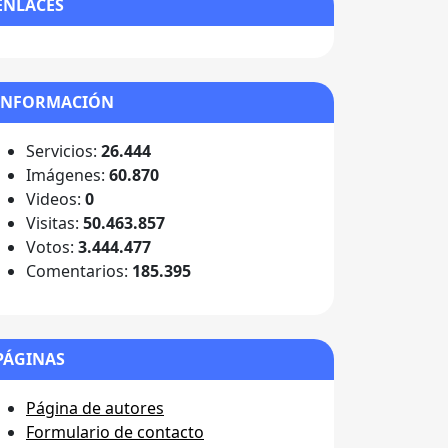
ENLACES
INFORMACIÓN
Servicios:
26.444
Imágenes:
60.870
Videos:
0
Visitas:
50.463.857
Votos:
3.444.477
Comentarios:
185.395
PÁGINAS
Página de autores
Formulario de contacto