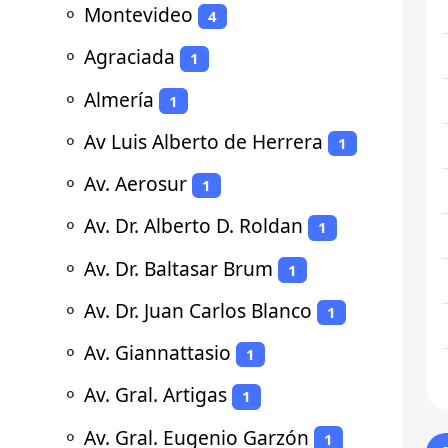
⚬
Montevideo
4
⚬
Agraciada
1
⚬
Almería
1
⚬
Av Luis Alberto de Herrera
1
⚬
Av. Aerosur
1
⚬
Av. Dr. Alberto D. Roldan
1
⚬
Av. Dr. Baltasar Brum
1
⚬
Av. Dr. Juan Carlos Blanco
1
⚬
Av. Giannattasio
1
⚬
Av. Gral. Artigas
1
⚬
Av. Gral. Eugenio Garzón
1