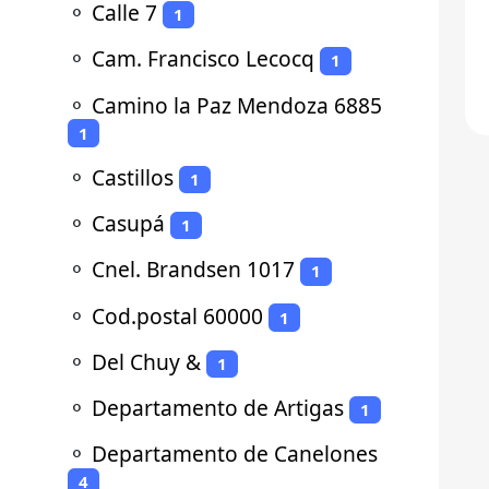
⚬
Calle 7
1
⚬
Cam. Francisco Lecocq
1
⚬
Camino la Paz Mendoza 6885
1
⚬
Castillos
1
⚬
Casupá
1
⚬
Cnel. Brandsen 1017
1
⚬
Cod.postal 60000
1
⚬
Del Chuy &
1
⚬
Departamento de Artigas
1
⚬
Departamento de Canelones
4