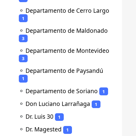
⚬
Departamento de Cerro Largo
1
⚬
Departamento de Maldonado
3
⚬
Departamento de Montevideo
3
⚬
Departamento de Paysandú
1
⚬
Departamento de Soriano
1
⚬
Don Luciano Larrañaga
1
⚬
Dr. Luis 30
1
⚬
Dr. Magested
1