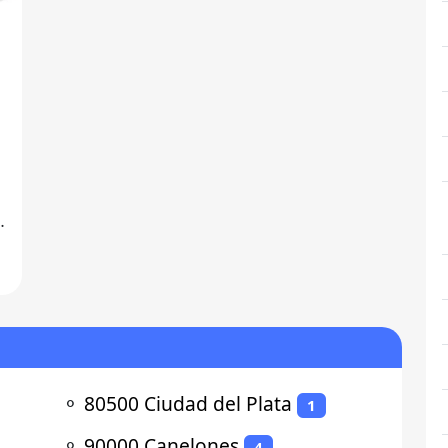
a
⚬
80500 Ciudad del Plata
1
⚬
90000 Canelones
4