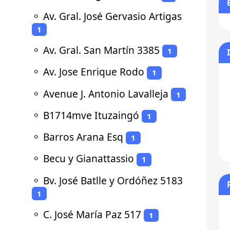
⚬
Av. Gral. José Gervasio Artigas
1
⚬
Av. Gral. San Martín 3385
1
⚬
Av. Jose Enrique Rodo
1
⚬
Avenue J. Antonio Lavalleja
1
⚬
B1714mve Ituzaingó
1
⚬
Barros Arana Esq
1
⚬
Becu y Gianattassio
1
⚬
Bv. José Batlle y Ordóñez 5183
1
⚬
C. José María Paz 517
1