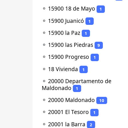
⚬
15900 18 de Mayo
1
⚬
15900 Juanicó
1
⚬
15900 la Paz
1
⚬
15900 las Piedras
9
⚬
15900 Progreso
1
⚬
18 Vivienda
1
⚬
20000 Departamento de
Maldonado
1
⚬
20000 Maldonado
10
⚬
20001 El Tesoro
1
⚬
20001 la Barra
2