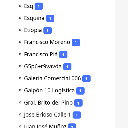
⚬
Esq
1
⚬
Esquina
1
⚬
Etiopia
1
⚬
Francisco Moreno
1
⚬
Francisco Plá
1
⚬
G5p6+r9vavda
1
⚬
Galería Comercial 006
1
⚬
Galpón 10 Logística
1
⚬
Gral. Brito del Pino
1
⚬
Jose Brioso Calle 1
1
⚬
Juan José Muñoz
1