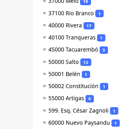
⚬
37000 Melo
10
⚬
37100 Rio Branco
1
⚬
40000 Rivera
17
⚬
40100 Tranqueras
1
⚬
45000 Tacuarembó
3
⚬
50000 Salto
12
⚬
50001 Belén
1
⚬
50002 Constitución
1
⚬
55000 Artigas
6
⚬
599. Esq. César Zagnoli
1
⚬
60000 Nuevo Paysandu
1