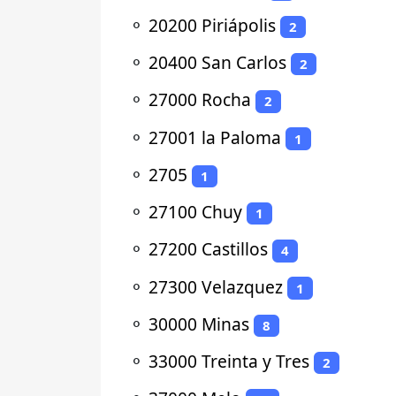
⚬
20200 Piriápolis
2
⚬
20400 San Carlos
2
⚬
27000 Rocha
2
⚬
27001 la Paloma
1
⚬
2705
1
⚬
27100 Chuy
1
⚬
27200 Castillos
4
⚬
27300 Velazquez
1
⚬
30000 Minas
8
⚬
33000 Treinta y Tres
2