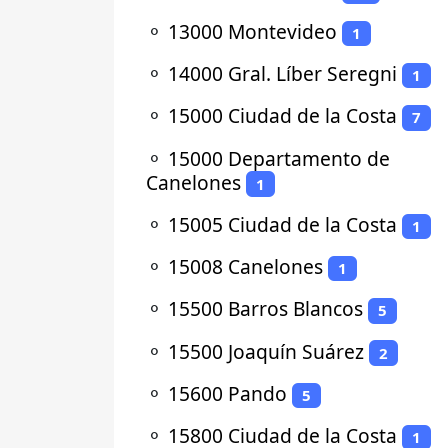
⚬
13000 Montevideo
1
⚬
14000 Gral. Líber Seregni
1
⚬
15000 Ciudad de la Costa
7
⚬
15000 Departamento de
Canelones
1
⚬
15005 Ciudad de la Costa
1
⚬
15008 Canelones
1
⚬
15500 Barros Blancos
5
⚬
15500 Joaquín Suárez
2
⚬
15600 Pando
5
⚬
15800 Ciudad de la Costa
1