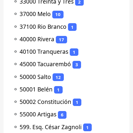
⚬
33000 Treinta y Tres
2
⚬
37000 Melo
10
⚬
37100 Rio Branco
1
⚬
40000 Rivera
17
⚬
40100 Tranqueras
1
⚬
45000 Tacuarembó
3
⚬
50000 Salto
12
⚬
50001 Belén
1
⚬
50002 Constitución
1
⚬
55000 Artigas
6
⚬
599. Esq. César Zagnoli
1