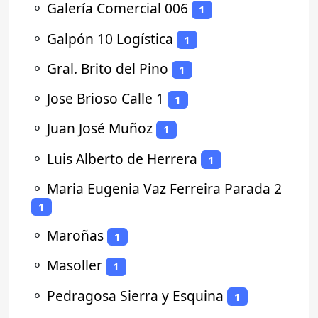
⚬
Galería Comercial 006
1
⚬
Galpón 10 Logística
1
⚬
Gral. Brito del Pino
1
⚬
Jose Brioso Calle 1
1
⚬
Juan José Muñoz
1
⚬
Luis Alberto de Herrera
1
⚬
Maria Eugenia Vaz Ferreira Parada 2
1
⚬
Maroñas
1
⚬
Masoller
1
⚬
Pedragosa Sierra y Esquina
1