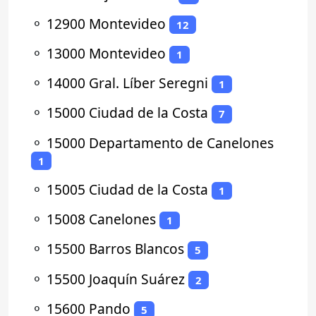
⚬
12900 Montevideo
12
⚬
13000 Montevideo
1
⚬
14000 Gral. Líber Seregni
1
⚬
15000 Ciudad de la Costa
7
⚬
15000 Departamento de Canelones
1
⚬
15005 Ciudad de la Costa
1
⚬
15008 Canelones
1
⚬
15500 Barros Blancos
5
⚬
15500 Joaquín Suárez
2
⚬
15600 Pando
5