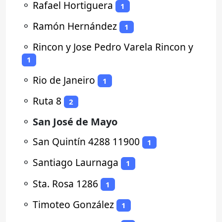
⚬
Rafael Hortiguera
1
⚬
Ramón Hernández
1
⚬
Rincon y Jose Pedro Varela Rincon y
1
⚬
Rio de Janeiro
1
⚬
Ruta 8
2
⚬
San José de Mayo
⚬
San Quintín 4288 11900
1
⚬
Santiago Laurnaga
1
⚬
Sta. Rosa 1286
1
⚬
Timoteo González
1