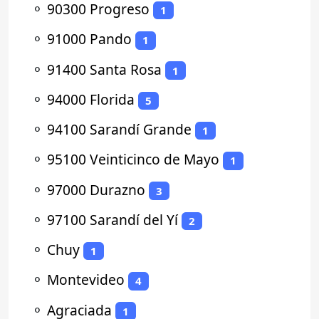
⚬
90300 Progreso
1
⚬
91000 Pando
1
⚬
91400 Santa Rosa
1
⚬
94000 Florida
5
⚬
94100 Sarandí Grande
1
⚬
95100 Veinticinco de Mayo
1
⚬
97000 Durazno
3
⚬
97100 Sarandí del Yí
2
⚬
Chuy
1
⚬
Montevideo
4
⚬
Agraciada
1