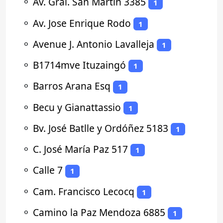
⚬
Av. Gral. San Martín 3385
1
⚬
Av. Jose Enrique Rodo
1
⚬
Avenue J. Antonio Lavalleja
1
⚬
B1714mve Ituzaingó
1
⚬
Barros Arana Esq
1
⚬
Becu y Gianattassio
1
⚬
Bv. José Batlle y Ordóñez 5183
1
⚬
C. José María Paz 517
1
⚬
Calle 7
1
⚬
Cam. Francisco Lecocq
1
⚬
Camino la Paz Mendoza 6885
1