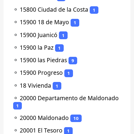
⚬
15800 Ciudad de la Costa
1
⚬
15900 18 de Mayo
1
⚬
15900 Juanicó
1
⚬
15900 la Paz
1
⚬
15900 las Piedras
9
⚬
15900 Progreso
1
⚬
18 Vivienda
1
⚬
20000 Departamento de Maldonado
1
⚬
20000 Maldonado
10
⚬
20001 El Tesoro
1