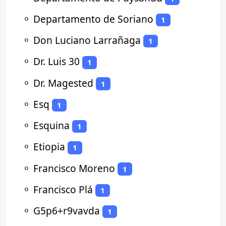
⚬
Departamento de Soriano
1
⚬
Don Luciano Larrañaga
1
⚬
Dr. Luis 30
1
⚬
Dr. Magested
1
⚬
Esq
1
⚬
Esquina
1
⚬
Etiopia
1
⚬
Francisco Moreno
1
⚬
Francisco Plá
1
⚬
G5p6+r9vavda
1