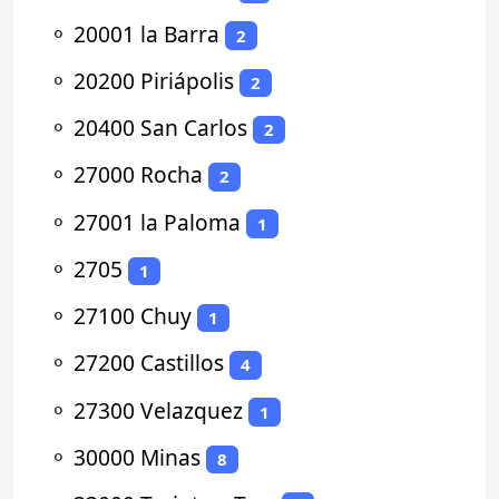
⚬
20001 la Barra
2
⚬
20200 Piriápolis
2
⚬
20400 San Carlos
2
⚬
27000 Rocha
2
⚬
27001 la Paloma
1
⚬
2705
1
⚬
27100 Chuy
1
⚬
27200 Castillos
4
⚬
27300 Velazquez
1
⚬
30000 Minas
8