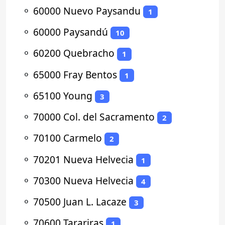
⚬
60000 Nuevo Paysandu
1
⚬
60000 Paysandú
10
⚬
60200 Quebracho
1
⚬
65000 Fray Bentos
1
⚬
65100 Young
3
⚬
70000 Col. del Sacramento
2
⚬
70100 Carmelo
2
⚬
70201 Nueva Helvecia
1
⚬
70300 Nueva Helvecia
4
⚬
70500 Juan L. Lacaze
3
⚬
70600 Tarariras
1