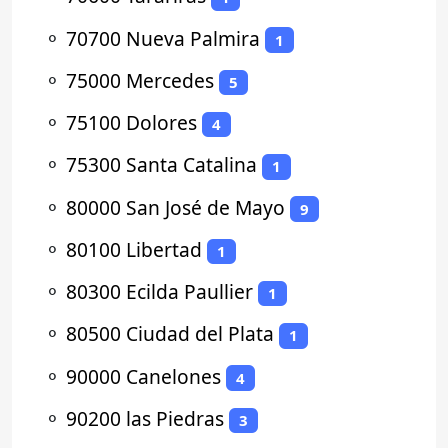
⚬
70700 Nueva Palmira
1
⚬
75000 Mercedes
5
⚬
75100 Dolores
4
⚬
75300 Santa Catalina
1
⚬
80000 San José de Mayo
9
⚬
80100 Libertad
1
⚬
80300 Ecilda Paullier
1
⚬
80500 Ciudad del Plata
1
⚬
90000 Canelones
4
⚬
90200 las Piedras
3