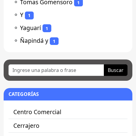
⚬
Tomas Gomensoro
1
⚬
Y
1
⚬
Yaguarí
1
⚬
Ñapindá y
1
Buscar
CATEGORÍAS
Centro Comercial
Cerrajero