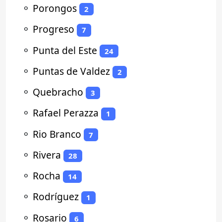
⚬
Porongos
2
⚬
Progreso
7
⚬
Punta del Este
24
⚬
Puntas de Valdez
2
⚬
Quebracho
3
⚬
Rafael Perazza
1
⚬
Rio Branco
7
⚬
Rivera
28
⚬
Rocha
14
⚬
Rodríguez
1
⚬
Rosario
6