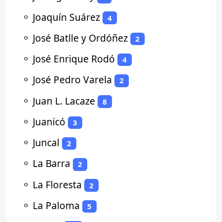
⚬
Joaquín Suárez
4
⚬
José Batlle y Ordóñez
2
⚬
José Enrique Rodó
4
⚬
José Pedro Varela
2
⚬
Juan L. Lacaze
8
⚬
Juanicó
3
⚬
Juncal
2
⚬
La Barra
2
⚬
La Floresta
2
⚬
La Paloma
5