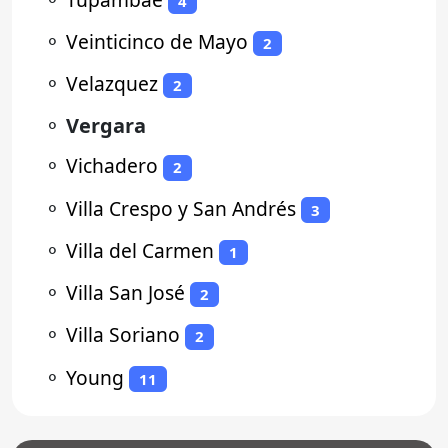
4
⚬
Veinticinco de Mayo
2
⚬
Velazquez
2
⚬
Vergara
⚬
Vichadero
2
⚬
Villa Crespo y San Andrés
3
⚬
Villa del Carmen
1
⚬
Villa San José
2
⚬
Villa Soriano
2
⚬
Young
11