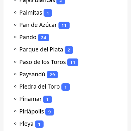
2
⚬
Palmitas
1
⚬
Pan de Azúcar
11
⚬
Pando
24
⚬
Parque del Plata
2
⚬
Paso de los Toros
11
⚬
Paysandú
29
⚬
Piedra del Toro
1
⚬
Pinamar
1
⚬
Piriápolis
9
⚬
Pleya
1