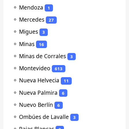
⚬
Mendoza
1
⚬
Mercedes
27
⚬
Migues
3
⚬
Minas
16
⚬
Minas de Corrales
3
⚬
Montevideo
613
⚬
Nueva Helvecia
11
⚬
Nueva Palmira
6
⚬
Nuevo Berlín
6
⚬
Ombúes de Lavalle
3
⚬
Pajas Blancas