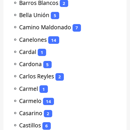
⚬
Barros Blancos
2
⚬
Bella Unión
5
⚬
Camino Maldonado
7
⚬
Canelones
14
⚬
Cardal
1
⚬
Cardona
5
⚬
Carlos Reyles
2
⚬
Carmel
1
⚬
Carmelo
14
⚬
Casarino
2
⚬
Castillos
6