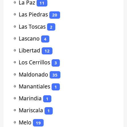
⚬
La Paz
11
⚬
Las Piedras
20
⚬
Las Toscas
2
⚬
Lascano
4
⚬
Libertad
12
⚬
Los Cerrillos
3
⚬
Maldonado
35
⚬
Manantiales
1
⚬
Marindia
1
⚬
Mariscala
1
⚬
Melo
19