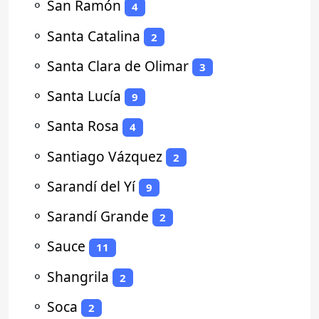
⚬
San Ramón
4
⚬
Santa Catalina
2
⚬
Santa Clara de Olimar
3
⚬
Santa Lucía
9
⚬
Santa Rosa
4
⚬
Santiago Vázquez
2
⚬
Sarandí del Yí
9
⚬
Sarandí Grande
2
⚬
Sauce
11
⚬
Shangrila
2
⚬
Soca
2