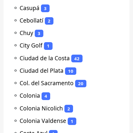
⚬
Casupá
3
⚬
Cebollatí
2
⚬
Chuy
3
⚬
City Golf
1
⚬
Ciudad de la Costa
42
⚬
Ciudad del Plata
10
⚬
Col. del Sacramento
20
⚬
Colonia
4
⚬
Colonia Nicolich
2
⚬
Colonia Valdense
1