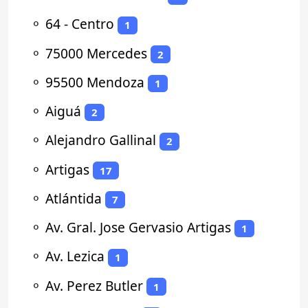
⚬
64 - Centro
1
⚬
75000 Mercedes
2
⚬
95500 Mendoza
1
⚬
Aiguá
2
⚬
Alejandro Gallinal
2
⚬
Artigas
17
⚬
Atlántida
7
⚬
Av. Gral. Jose Gervasio Artigas
1
⚬
Av. Lezica
1
⚬
Av. Perez Butler
1