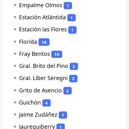
⚬
Empalme Olmos
1
⚬
Estación Atlántida
1
⚬
Estación las Flores
1
⚬
Florida
18
⚬
Fray Bentos
16
⚬
Gral. Brito del Pino
2
⚬
Gral. Líber Seregni
2
⚬
Grito de Asencio
2
⚬
Guichón
4
⚬
Jaime Zudáñez
1
⚬
Jaureguiberry
1