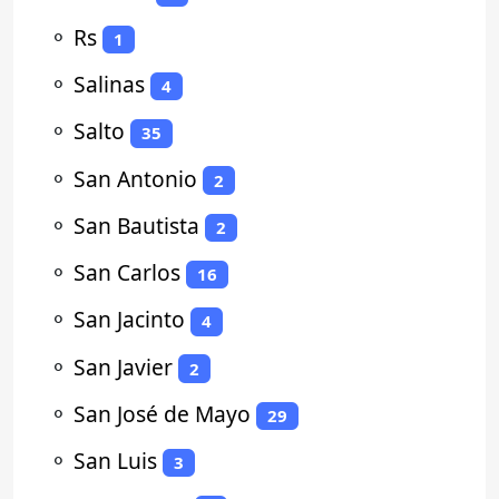
⚬
Rs
1
⚬
Salinas
4
⚬
Salto
35
⚬
San Antonio
2
⚬
San Bautista
2
⚬
San Carlos
16
⚬
San Jacinto
4
⚬
San Javier
2
⚬
San José de Mayo
29
⚬
San Luis
3