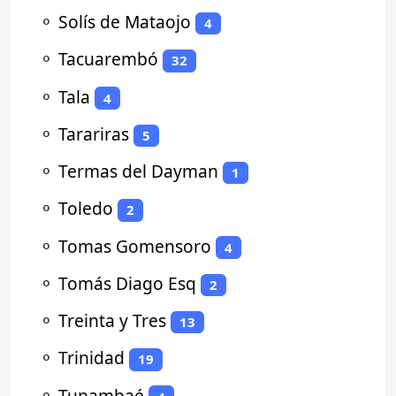
⚬
Solís de Mataojo
4
⚬
Tacuarembó
32
⚬
Tala
4
⚬
Tarariras
5
⚬
Termas del Dayman
1
⚬
Toledo
2
⚬
Tomas Gomensoro
4
⚬
Tomás Diago Esq
2
⚬
Treinta y Tres
13
⚬
Trinidad
19
⚬
Tupambaé