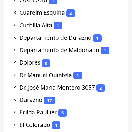
⚬
Costa Azul
1
⚬
Cuareim Esquina
2
⚬
Cuchilla Alta
1
⚬
Departamento de Durazno
1
⚬
Departamento de Maldonado
1
⚬
Dolores
8
⚬
Dr Manuel Quintela
2
⚬
Dr. José María Montero 3057
2
⚬
Durazno
17
⚬
Ecilda Paullier
6
⚬
El Colorado
1