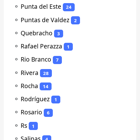
⚬
Punta del Este
24
⚬
Puntas de Valdez
2
⚬
Quebracho
3
⚬
Rafael Perazza
1
⚬
Rio Branco
7
⚬
Rivera
28
⚬
Rocha
14
⚬
Rodríguez
1
⚬
Rosario
6
⚬
Rs
1
⚬
Salinas
4