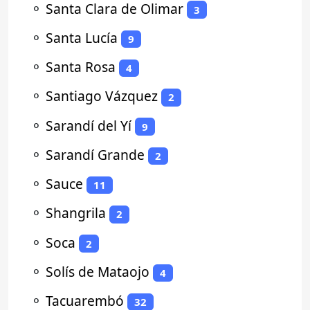
⚬
Santa Clara de Olimar
3
⚬
Santa Lucía
9
⚬
Santa Rosa
4
⚬
Santiago Vázquez
2
⚬
Sarandí del Yí
9
⚬
Sarandí Grande
2
⚬
Sauce
11
⚬
Shangrila
2
⚬
Soca
2
⚬
Solís de Mataojo
4
⚬
Tacuarembó
32