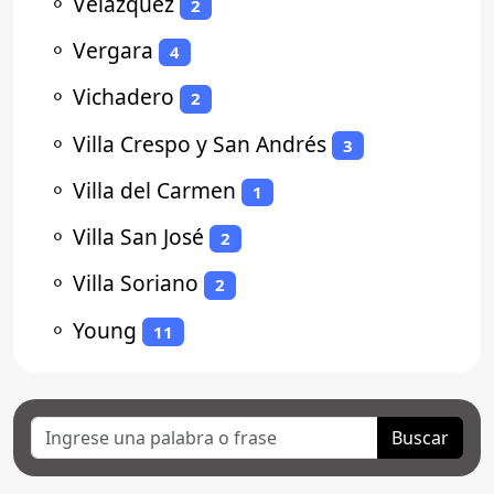
⚬
Velazquez
2
⚬
Vergara
4
⚬
Vichadero
2
⚬
Villa Crespo y San Andrés
3
⚬
Villa del Carmen
1
⚬
Villa San José
2
⚬
Villa Soriano
2
⚬
Young
11
Buscar