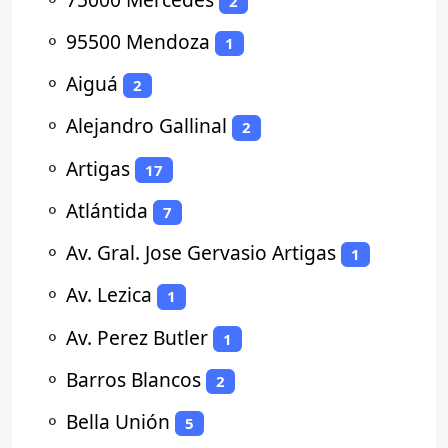
2
⚬
95500 Mendoza
1
⚬
Aiguá
2
⚬
Alejandro Gallinal
2
⚬
Artigas
17
⚬
Atlántida
7
⚬
Av. Gral. Jose Gervasio Artigas
1
⚬
Av. Lezica
1
⚬
Av. Perez Butler
1
⚬
Barros Blancos
2
⚬
Bella Unión
5