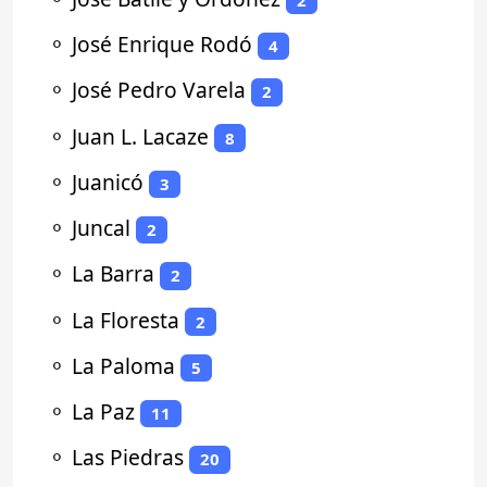
⚬
José Enrique Rodó
4
⚬
José Pedro Varela
2
⚬
Juan L. Lacaze
8
⚬
Juanicó
3
⚬
Juncal
2
⚬
La Barra
2
⚬
La Floresta
2
⚬
La Paloma
5
⚬
La Paz
11
⚬
Las Piedras
20