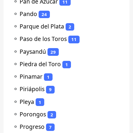
⚬
Pan de Azúcar
11
⚬
Pando
24
⚬
Parque del Plata
2
⚬
Paso de los Toros
11
⚬
Paysandú
29
⚬
Piedra del Toro
1
⚬
Pinamar
1
⚬
Piriápolis
9
⚬
Pleya
1
⚬
Porongos
2
⚬
Progreso
7