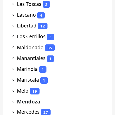
⚬
Las Toscas
2
⚬
Lascano
4
⚬
Libertad
12
⚬
Los Cerrillos
3
⚬
Maldonado
35
⚬
Manantiales
1
⚬
Marindia
1
⚬
Mariscala
1
⚬
Melo
19
⚬
Mendoza
⚬
Mercedes
27