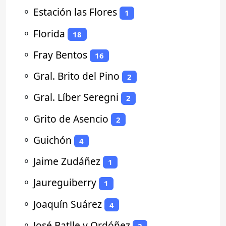
⚬
Estación las Flores
1
⚬
Florida
18
⚬
Fray Bentos
16
⚬
Gral. Brito del Pino
2
⚬
Gral. Líber Seregni
2
⚬
Grito de Asencio
2
⚬
Guichón
4
⚬
Jaime Zudáñez
1
⚬
Jaureguiberry
1
⚬
Joaquín Suárez
4
⚬
José Batlle y Ordóñez
2