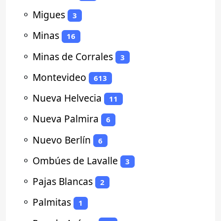
⚬
Migues
3
⚬
Minas
16
⚬
Minas de Corrales
3
⚬
Montevideo
613
⚬
Nueva Helvecia
11
⚬
Nueva Palmira
6
⚬
Nuevo Berlín
6
⚬
Ombúes de Lavalle
3
⚬
Pajas Blancas
2
⚬
Palmitas
1