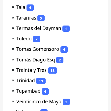
⚬
Tala
4
⚬
Tarariras
5
⚬
Termas del Dayman
1
⚬
Toledo
2
⚬
Tomas Gomensoro
4
⚬
Tomás Diago Esq
2
⚬
Treinta y Tres
13
⚬
Trinidad
19
⚬
Tupambaé
4
⚬
Veinticinco de Mayo
2