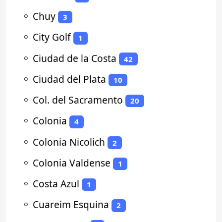
⚬
Chuy
3
⚬
City Golf
1
⚬
Ciudad de la Costa
42
⚬
Ciudad del Plata
10
⚬
Col. del Sacramento
20
⚬
Colonia
4
⚬
Colonia Nicolich
2
⚬
Colonia Valdense
1
⚬
Costa Azul
1
⚬
Cuareim Esquina
2