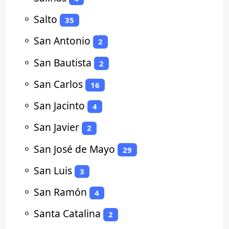
⚬
Salto
35
⚬
San Antonio
2
⚬
San Bautista
2
⚬
San Carlos
16
⚬
San Jacinto
4
⚬
San Javier
2
⚬
San José de Mayo
29
⚬
San Luis
3
⚬
San Ramón
4
⚬
Santa Catalina
2