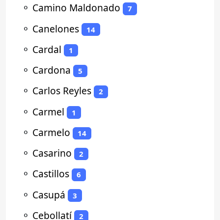
⚬
Camino Maldonado
7
⚬
Canelones
14
⚬
Cardal
1
⚬
Cardona
5
⚬
Carlos Reyles
2
⚬
Carmel
1
⚬
Carmelo
14
⚬
Casarino
2
⚬
Castillos
6
⚬
Casupá
3
⚬
Cebollatí
2