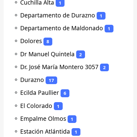
⚬
Cuchilla Alta
1
⚬
Departamento de Durazno
1
⚬
Departamento de Maldonado
1
⚬
Dolores
8
⚬
Dr Manuel Quintela
2
⚬
Dr. José María Montero 3057
2
⚬
Durazno
17
⚬
Ecilda Paullier
6
⚬
El Colorado
1
⚬
Empalme Olmos
1
⚬
Estación Atlántida
1