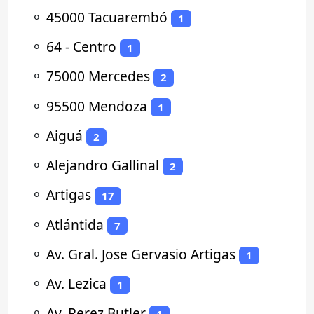
⚬
45000 Tacuarembó
1
⚬
64 - Centro
1
⚬
75000 Mercedes
2
⚬
95500 Mendoza
1
⚬
Aiguá
2
⚬
Alejandro Gallinal
2
⚬
Artigas
17
⚬
Atlántida
7
⚬
Av. Gral. Jose Gervasio Artigas
1
⚬
Av. Lezica
1
⚬
Av. Perez Butler