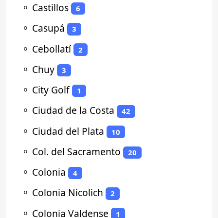
⚬
Castillos
6
⚬
Casupá
3
⚬
Cebollatí
2
⚬
Chuy
3
⚬
City Golf
1
⚬
Ciudad de la Costa
42
⚬
Ciudad del Plata
10
⚬
Col. del Sacramento
20
⚬
Colonia
4
⚬
Colonia Nicolich
2
⚬
Colonia Valdense
1