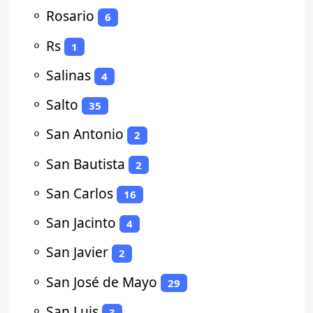
⚬
Rosario
6
⚬
Rs
1
⚬
Salinas
4
⚬
Salto
35
⚬
San Antonio
2
⚬
San Bautista
2
⚬
San Carlos
16
⚬
San Jacinto
4
⚬
San Javier
2
⚬
San José de Mayo
29
⚬
San Luis
3