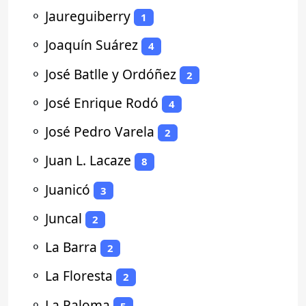
⚬
Jaureguiberry
1
⚬
Joaquín Suárez
4
⚬
José Batlle y Ordóñez
2
⚬
José Enrique Rodó
4
⚬
José Pedro Varela
2
⚬
Juan L. Lacaze
8
⚬
Juanicó
3
⚬
Juncal
2
⚬
La Barra
2
⚬
La Floresta
2
⚬
La Paloma
5