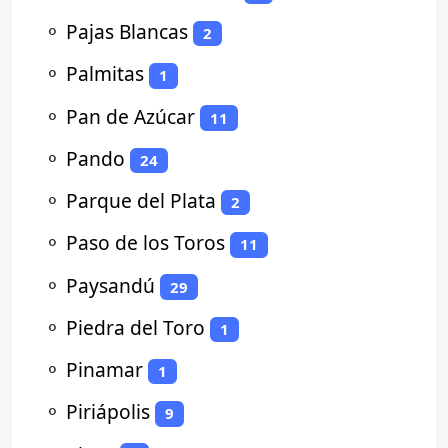
⚬
Pajas Blancas
2
⚬
Palmitas
1
⚬
Pan de Azúcar
11
⚬
Pando
24
⚬
Parque del Plata
2
⚬
Paso de los Toros
11
⚬
Paysandú
29
⚬
Piedra del Toro
1
⚬
Pinamar
1
⚬
Piriápolis
9