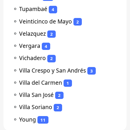
⚬
Tupambaé
4
⚬
Veinticinco de Mayo
2
⚬
Velazquez
2
⚬
Vergara
4
⚬
Vichadero
2
⚬
Villa Crespo y San Andrés
3
⚬
Villa del Carmen
1
⚬
Villa San José
2
⚬
Villa Soriano
2
⚬
Young
11