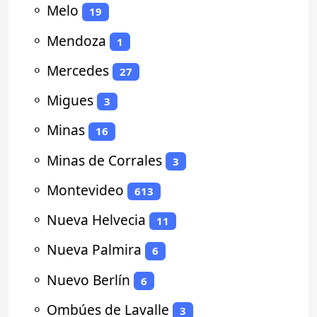
⚬
Melo
19
⚬
Mendoza
1
⚬
Mercedes
27
⚬
Migues
3
⚬
Minas
16
⚬
Minas de Corrales
3
⚬
Montevideo
613
⚬
Nueva Helvecia
11
⚬
Nueva Palmira
6
⚬
Nuevo Berlín
6
⚬
Ombúes de Lavalle
3