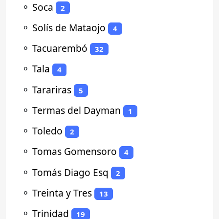
⚬
Soca
2
⚬
Solís de Mataojo
4
⚬
Tacuarembó
32
⚬
Tala
4
⚬
Tarariras
5
⚬
Termas del Dayman
1
⚬
Toledo
2
⚬
Tomas Gomensoro
4
⚬
Tomás Diago Esq
2
⚬
Treinta y Tres
13
⚬
Trinidad
19