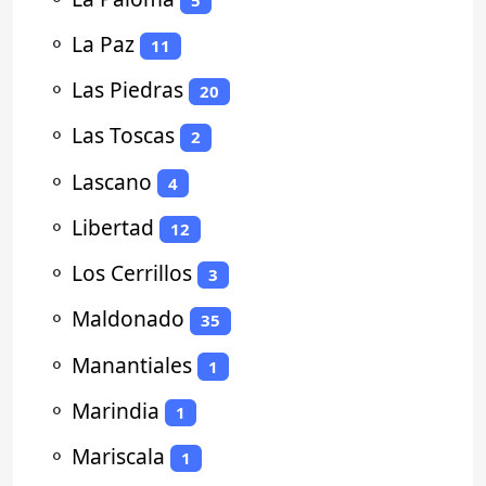
⚬
La Paz
11
⚬
Las Piedras
20
⚬
Las Toscas
2
⚬
Lascano
4
⚬
Libertad
12
⚬
Los Cerrillos
3
⚬
Maldonado
35
⚬
Manantiales
1
⚬
Marindia
1
⚬
Mariscala
1