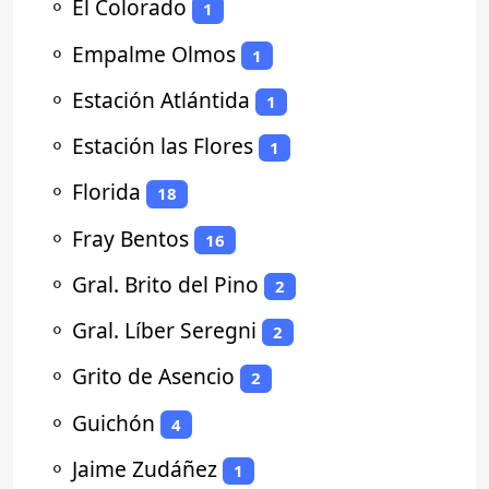
⚬
El Colorado
1
⚬
Empalme Olmos
1
⚬
Estación Atlántida
1
⚬
Estación las Flores
1
⚬
Florida
18
⚬
Fray Bentos
16
⚬
Gral. Brito del Pino
2
⚬
Gral. Líber Seregni
2
⚬
Grito de Asencio
2
⚬
Guichón
4
⚬
Jaime Zudáñez
1