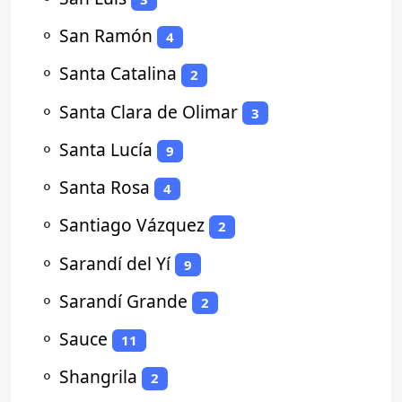
⚬
San Ramón
4
⚬
Santa Catalina
2
⚬
Santa Clara de Olimar
3
⚬
Santa Lucía
9
⚬
Santa Rosa
4
⚬
Santiago Vázquez
2
⚬
Sarandí del Yí
9
⚬
Sarandí Grande
2
⚬
Sauce
11
⚬
Shangrila
2