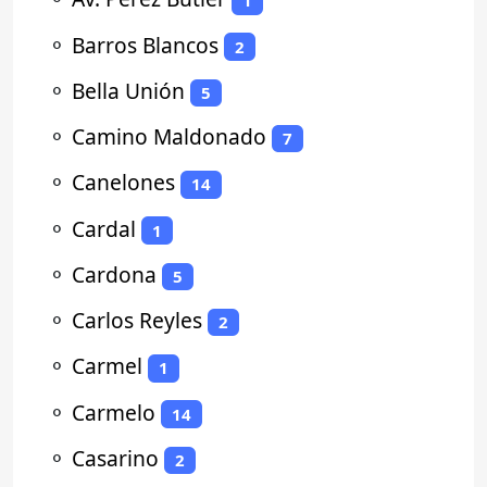
1
⚬
Barros Blancos
2
⚬
Bella Unión
5
⚬
Camino Maldonado
7
⚬
Canelones
14
⚬
Cardal
1
⚬
Cardona
5
⚬
Carlos Reyles
2
⚬
Carmel
1
⚬
Carmelo
14
⚬
Casarino
2