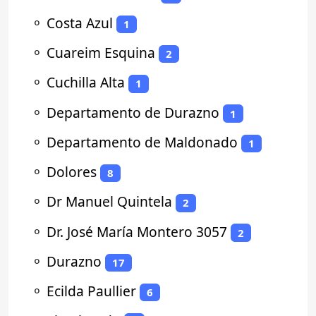
⚬
Costa Azul
1
⚬
Cuareim Esquina
2
⚬
Cuchilla Alta
1
⚬
Departamento de Durazno
1
⚬
Departamento de Maldonado
1
⚬
Dolores
8
⚬
Dr Manuel Quintela
2
⚬
Dr. José María Montero 3057
2
⚬
Durazno
17
⚬
Ecilda Paullier
6