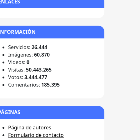
ENLACES
INFORMACIÓN
Servicios:
26.444
Imágenes:
60.870
Videos:
0
Visitas:
50.443.265
Votos:
3.444.477
Comentarios:
185.395
PÁGINAS
Página de autores
Formulario de contacto