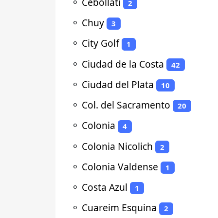
⚬
Cebollatí
2
⚬
Chuy
3
⚬
City Golf
1
⚬
Ciudad de la Costa
42
⚬
Ciudad del Plata
10
⚬
Col. del Sacramento
20
⚬
Colonia
4
⚬
Colonia Nicolich
2
⚬
Colonia Valdense
1
⚬
Costa Azul
1
⚬
Cuareim Esquina
2