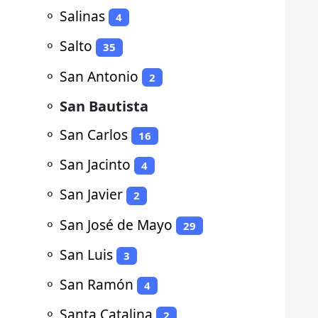
⚬
Salinas
4
⚬
Salto
35
⚬
San Antonio
2
⚬
San Bautista
⚬
San Carlos
16
⚬
San Jacinto
4
⚬
San Javier
2
⚬
San José de Mayo
29
⚬
San Luis
3
⚬
San Ramón
4
⚬
Santa Catalina
2