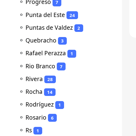
⚬
Progreso
7
⚬
Punta del Este
24
⚬
Puntas de Valdez
2
⚬
Quebracho
3
⚬
Rafael Perazza
1
⚬
Rio Branco
7
⚬
Rivera
28
⚬
Rocha
14
⚬
Rodríguez
1
⚬
Rosario
6
⚬
Rs
1