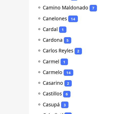
⚬
Camino Maldonado
7
⚬
Canelones
14
⚬
Cardal
1
⚬
Cardona
5
⚬
Carlos Reyles
2
⚬
Carmel
1
⚬
Carmelo
14
⚬
Casarino
2
⚬
Castillos
6
⚬
Casupá
3