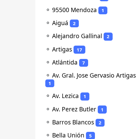
⚬
95500 Mendoza
1
⚬
Aiguá
2
⚬
Alejandro Gallinal
2
⚬
Artigas
17
⚬
Atlántida
7
⚬
Av. Gral. Jose Gervasio Artigas
1
⚬
Av. Lezica
1
⚬
Av. Perez Butler
1
⚬
Barros Blancos
2
⚬
Bella Unión
5