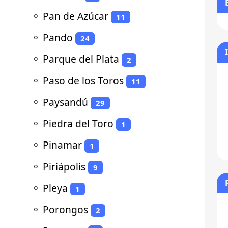
⚬
Pan de Azúcar
11
⚬
Pando
24
⚬
Parque del Plata
2
⚬
Paso de los Toros
11
⚬
Paysandú
29
⚬
Piedra del Toro
1
⚬
Pinamar
1
⚬
Piriápolis
9
⚬
Pleya
1
⚬
Porongos
2