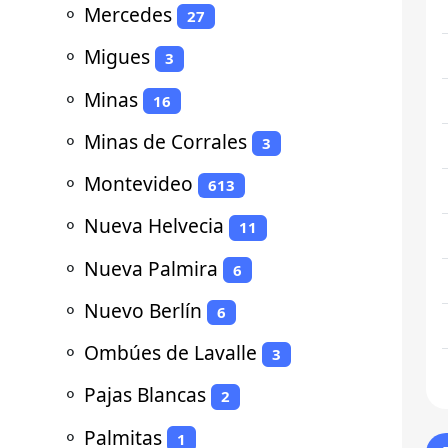
⚬
Mercedes
27
⚬
Migues
3
⚬
Minas
16
⚬
Minas de Corrales
3
⚬
Montevideo
613
⚬
Nueva Helvecia
11
⚬
Nueva Palmira
6
⚬
Nuevo Berlín
6
⚬
Ombúes de Lavalle
3
⚬
Pajas Blancas
2
⚬
Palmitas
1