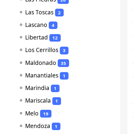
⚬
Las Toscas
2
⚬
Lascano
4
⚬
Libertad
12
⚬
Los Cerrillos
3
⚬
Maldonado
35
⚬
Manantiales
1
⚬
Marindia
1
⚬
Mariscala
1
⚬
Melo
19
⚬
Mendoza
1