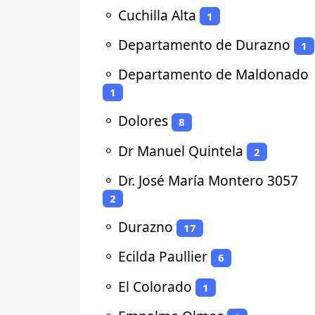
⚬
Cuchilla Alta
1
⚬
Departamento de Durazno
1
⚬
Departamento de Maldonado
1
⚬
Dolores
8
⚬
Dr Manuel Quintela
2
⚬
Dr. José María Montero 3057
2
⚬
Durazno
17
⚬
Ecilda Paullier
6
⚬
El Colorado
1