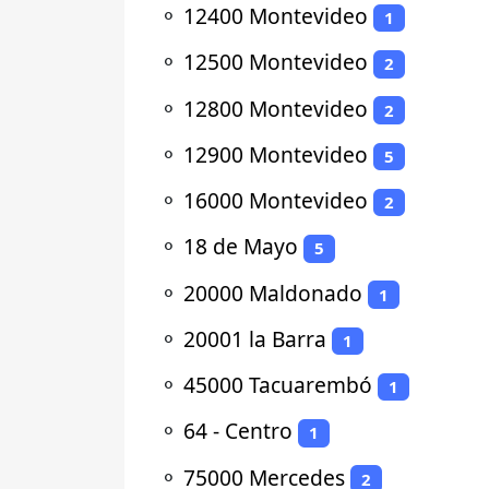
⚬
12400 Montevideo
1
⚬
12500 Montevideo
2
⚬
12800 Montevideo
2
⚬
12900 Montevideo
5
⚬
16000 Montevideo
2
⚬
18 de Mayo
5
⚬
20000 Maldonado
1
⚬
20001 la Barra
1
⚬
45000 Tacuarembó
1
⚬
64 - Centro
1
⚬
75000 Mercedes
2