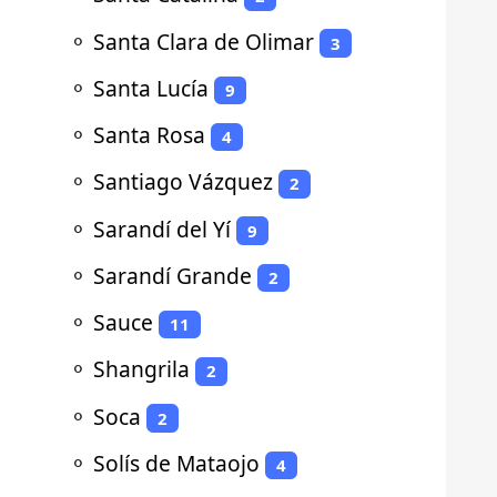
⚬
Santa Clara de Olimar
3
⚬
Santa Lucía
9
⚬
Santa Rosa
4
⚬
Santiago Vázquez
2
⚬
Sarandí del Yí
9
⚬
Sarandí Grande
2
⚬
Sauce
11
⚬
Shangrila
2
⚬
Soca
2
⚬
Solís de Mataojo
4