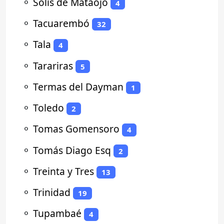
⚬
Solís de Mataojo
4
⚬
Tacuarembó
32
⚬
Tala
4
⚬
Tarariras
5
⚬
Termas del Dayman
1
⚬
Toledo
2
⚬
Tomas Gomensoro
4
⚬
Tomás Diago Esq
2
⚬
Treinta y Tres
13
⚬
Trinidad
19
⚬
Tupambaé
4