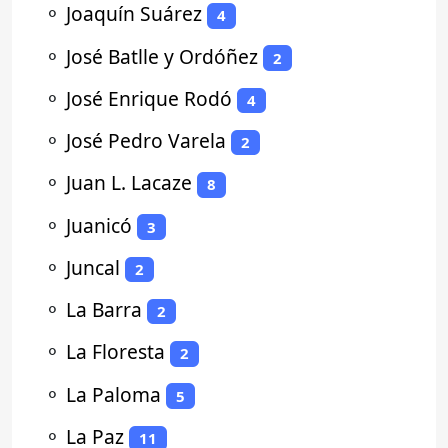
⚬
Joaquín Suárez
4
⚬
José Batlle y Ordóñez
2
⚬
José Enrique Rodó
4
⚬
José Pedro Varela
2
⚬
Juan L. Lacaze
8
⚬
Juanicó
3
⚬
Juncal
2
⚬
La Barra
2
⚬
La Floresta
2
⚬
La Paloma
5
⚬
La Paz
11