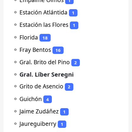
1
⚬
Estación Atlántida
1
⚬
Estación las Flores
1
⚬
Florida
18
⚬
Fray Bentos
16
⚬
Gral. Brito del Pino
2
⚬
Gral. Líber Seregni
⚬
Grito de Asencio
2
⚬
Guichón
4
⚬
Jaime Zudáñez
1
⚬
Jaureguiberry
1