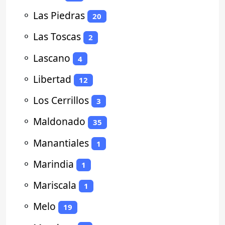
⚬
Las Piedras
20
⚬
Las Toscas
2
⚬
Lascano
4
⚬
Libertad
12
⚬
Los Cerrillos
3
⚬
Maldonado
35
⚬
Manantiales
1
⚬
Marindia
1
⚬
Mariscala
1
⚬
Melo
19