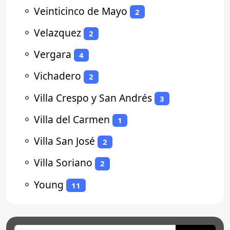
⚬
Veinticinco de Mayo
2
⚬
Velazquez
2
⚬
Vergara
4
⚬
Vichadero
2
⚬
Villa Crespo y San Andrés
3
⚬
Villa del Carmen
1
⚬
Villa San José
2
⚬
Villa Soriano
2
⚬
Young
11