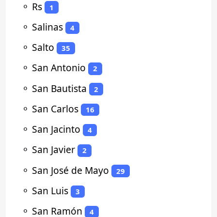
⚬
Rs
1
⚬
Salinas
4
⚬
Salto
35
⚬
San Antonio
2
⚬
San Bautista
2
⚬
San Carlos
16
⚬
San Jacinto
4
⚬
San Javier
2
⚬
San José de Mayo
29
⚬
San Luis
3
⚬
San Ramón
4