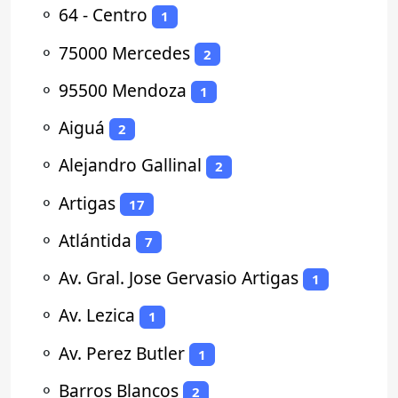
⚬
64 - Centro
1
⚬
75000 Mercedes
2
⚬
95500 Mendoza
1
⚬
Aiguá
2
⚬
Alejandro Gallinal
2
⚬
Artigas
17
⚬
Atlántida
7
⚬
Av. Gral. Jose Gervasio Artigas
1
⚬
Av. Lezica
1
⚬
Av. Perez Butler
1
⚬
Barros Blancos
2