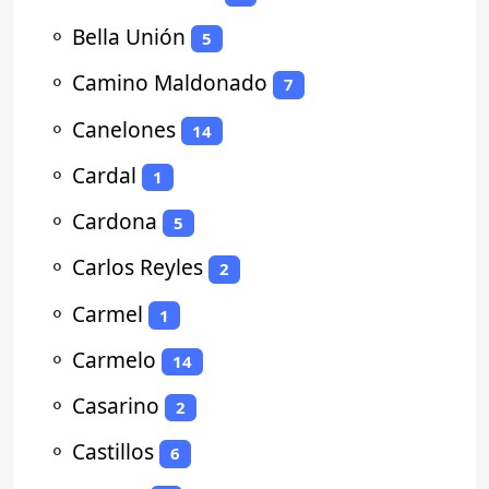
⚬
Bella Unión
5
⚬
Camino Maldonado
7
⚬
Canelones
14
⚬
Cardal
1
⚬
Cardona
5
⚬
Carlos Reyles
2
⚬
Carmel
1
⚬
Carmelo
14
⚬
Casarino
2
⚬
Castillos
6