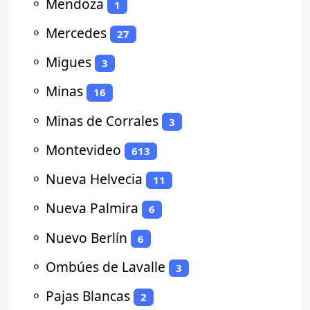
⚬
Mendoza
1
⚬
Mercedes
27
⚬
Migues
3
⚬
Minas
16
⚬
Minas de Corrales
3
⚬
Montevideo
613
⚬
Nueva Helvecia
11
⚬
Nueva Palmira
6
⚬
Nuevo Berlín
6
⚬
Ombúes de Lavalle
3
⚬
Pajas Blancas
2