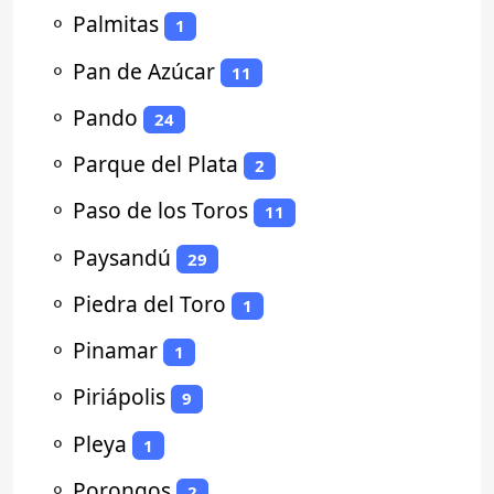
⚬
Palmitas
1
⚬
Pan de Azúcar
11
⚬
Pando
24
⚬
Parque del Plata
2
⚬
Paso de los Toros
11
⚬
Paysandú
29
⚬
Piedra del Toro
1
⚬
Pinamar
1
⚬
Piriápolis
9
⚬
Pleya
1
⚬
Porongos
2