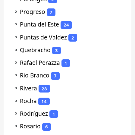
⚬
Progreso
7
⚬
Punta del Este
24
⚬
Puntas de Valdez
2
⚬
Quebracho
3
⚬
Rafael Perazza
1
⚬
Rio Branco
7
⚬
Rivera
28
⚬
Rocha
14
⚬
Rodríguez
1
⚬
Rosario
6