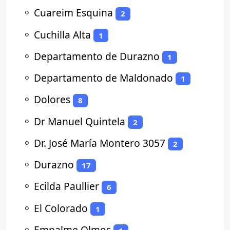
⚬
Cuareim Esquina
2
⚬
Cuchilla Alta
1
⚬
Departamento de Durazno
1
⚬
Departamento de Maldonado
1
⚬
Dolores
8
⚬
Dr Manuel Quintela
2
⚬
Dr. José María Montero 3057
2
⚬
Durazno
17
⚬
Ecilda Paullier
6
⚬
El Colorado
1
⚬
Empalme Olmos