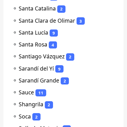
⚬
Santa Catalina
2
⚬
Santa Clara de Olimar
3
⚬
Santa Lucía
9
⚬
Santa Rosa
4
⚬
Santiago Vázquez
2
⚬
Sarandí del Yí
9
⚬
Sarandí Grande
2
⚬
Sauce
11
⚬
Shangrila
2
⚬
Soca
2