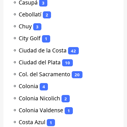
⚬
Casupá
3
⚬
Cebollatí
2
⚬
Chuy
3
⚬
City Golf
1
⚬
Ciudad de la Costa
42
⚬
Ciudad del Plata
10
⚬
Col. del Sacramento
20
⚬
Colonia
4
⚬
Colonia Nicolich
2
⚬
Colonia Valdense
1
⚬
Costa Azul
1