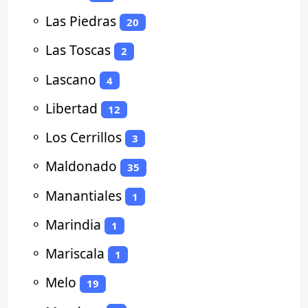
⚬
Las Piedras
20
⚬
Las Toscas
2
⚬
Lascano
4
⚬
Libertad
12
⚬
Los Cerrillos
3
⚬
Maldonado
35
⚬
Manantiales
1
⚬
Marindia
1
⚬
Mariscala
1
⚬
Melo
19