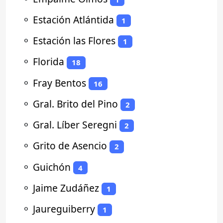
⚬
Estación Atlántida
1
⚬
Estación las Flores
1
⚬
Florida
18
⚬
Fray Bentos
16
⚬
Gral. Brito del Pino
2
⚬
Gral. Líber Seregni
2
⚬
Grito de Asencio
2
⚬
Guichón
4
⚬
Jaime Zudáñez
1
⚬
Jaureguiberry
1