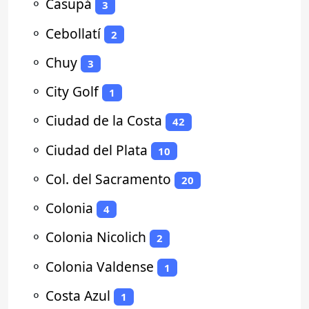
⚬
Casupá
3
⚬
Cebollatí
2
⚬
Chuy
3
⚬
City Golf
1
⚬
Ciudad de la Costa
42
⚬
Ciudad del Plata
10
⚬
Col. del Sacramento
20
⚬
Colonia
4
⚬
Colonia Nicolich
2
⚬
Colonia Valdense
1
⚬
Costa Azul
1