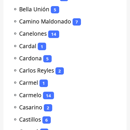
⚬
Bella Unión
5
⚬
Camino Maldonado
7
⚬
Canelones
14
⚬
Cardal
1
⚬
Cardona
5
⚬
Carlos Reyles
2
⚬
Carmel
1
⚬
Carmelo
14
⚬
Casarino
2
⚬
Castillos
6