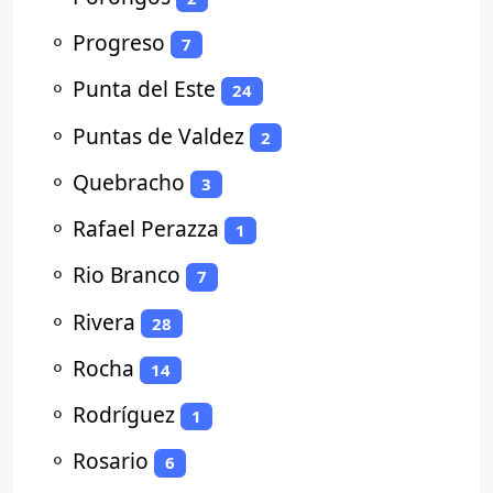
⚬
Progreso
7
⚬
Punta del Este
24
⚬
Puntas de Valdez
2
⚬
Quebracho
3
⚬
Rafael Perazza
1
⚬
Rio Branco
7
⚬
Rivera
28
⚬
Rocha
14
⚬
Rodríguez
1
⚬
Rosario
6