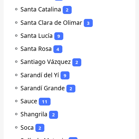
⚬
Santa Catalina
2
⚬
Santa Clara de Olimar
3
⚬
Santa Lucía
9
⚬
Santa Rosa
4
⚬
Santiago Vázquez
2
⚬
Sarandí del Yí
9
⚬
Sarandí Grande
2
⚬
Sauce
11
⚬
Shangrila
2
⚬
Soca
2