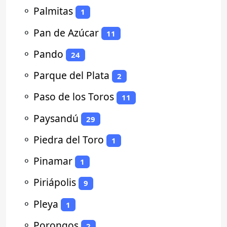
⚬
Palmitas
1
⚬
Pan de Azúcar
11
⚬
Pando
24
⚬
Parque del Plata
2
⚬
Paso de los Toros
11
⚬
Paysandú
29
⚬
Piedra del Toro
1
⚬
Pinamar
1
⚬
Piriápolis
9
⚬
Pleya
1
⚬
Porongos
2