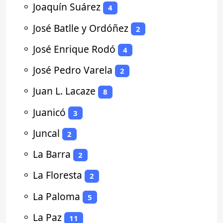
⚬
Joaquín Suárez
4
⚬
José Batlle y Ordóñez
2
⚬
José Enrique Rodó
4
⚬
José Pedro Varela
2
⚬
Juan L. Lacaze
8
⚬
Juanicó
3
⚬
Juncal
2
⚬
La Barra
2
⚬
La Floresta
2
⚬
La Paloma
5
⚬
La Paz
11