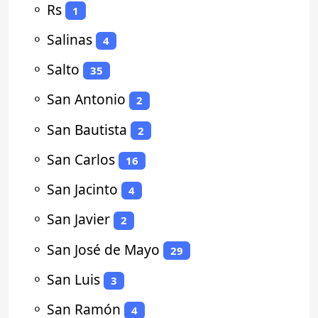
⚬
Rs
1
⚬
Salinas
4
⚬
Salto
35
⚬
San Antonio
2
⚬
San Bautista
2
⚬
San Carlos
16
⚬
San Jacinto
4
⚬
San Javier
2
⚬
San José de Mayo
29
⚬
San Luis
3
⚬
San Ramón
4