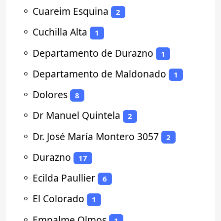
⚬
Cuareim Esquina
2
⚬
Cuchilla Alta
1
⚬
Departamento de Durazno
1
⚬
Departamento de Maldonado
1
⚬
Dolores
8
⚬
Dr Manuel Quintela
2
⚬
Dr. José María Montero 3057
2
⚬
Durazno
17
⚬
Ecilda Paullier
6
⚬
El Colorado
1
⚬
Empalme Olmos
1