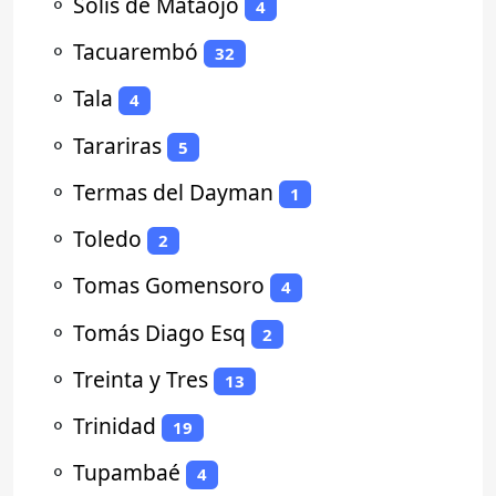
⚬
Solís de Mataojo
4
⚬
Tacuarembó
32
⚬
Tala
4
⚬
Tarariras
5
⚬
Termas del Dayman
1
⚬
Toledo
2
⚬
Tomas Gomensoro
4
⚬
Tomás Diago Esq
2
⚬
Treinta y Tres
13
⚬
Trinidad
19
⚬
Tupambaé
4