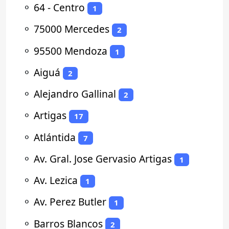
⚬
64 - Centro
1
⚬
75000 Mercedes
2
⚬
95500 Mendoza
1
⚬
Aiguá
2
⚬
Alejandro Gallinal
2
⚬
Artigas
17
⚬
Atlántida
7
⚬
Av. Gral. Jose Gervasio Artigas
1
⚬
Av. Lezica
1
⚬
Av. Perez Butler
1
⚬
Barros Blancos
2