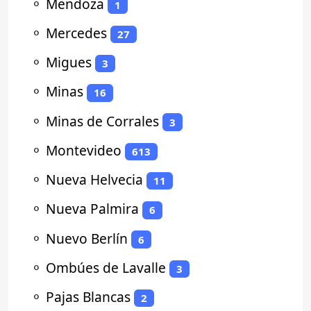
⚬
Mendoza
1
⚬
Mercedes
27
⚬
Migues
3
⚬
Minas
16
⚬
Minas de Corrales
3
⚬
Montevideo
613
⚬
Nueva Helvecia
11
⚬
Nueva Palmira
6
⚬
Nuevo Berlín
6
⚬
Ombúes de Lavalle
3
⚬
Pajas Blancas
2