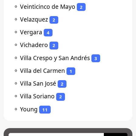
⚬
Veinticinco de Mayo
2
⚬
Velazquez
2
⚬
Vergara
4
⚬
Vichadero
2
⚬
Villa Crespo y San Andrés
3
⚬
Villa del Carmen
1
⚬
Villa San José
2
⚬
Villa Soriano
2
⚬
Young
11