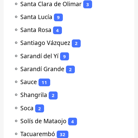
⚬
Santa Clara de Olimar
3
⚬
Santa Lucía
9
⚬
Santa Rosa
4
⚬
Santiago Vázquez
2
⚬
Sarandí del Yí
9
⚬
Sarandí Grande
2
⚬
Sauce
11
⚬
Shangrila
2
⚬
Soca
2
⚬
Solís de Mataojo
4
⚬
Tacuarembó
32