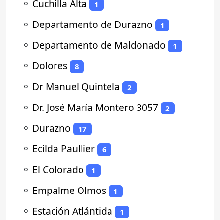
⚬
Cuchilla Alta
1
⚬
Departamento de Durazno
1
⚬
Departamento de Maldonado
1
⚬
Dolores
8
⚬
Dr Manuel Quintela
2
⚬
Dr. José María Montero 3057
2
⚬
Durazno
17
⚬
Ecilda Paullier
6
⚬
El Colorado
1
⚬
Empalme Olmos
1
⚬
Estación Atlántida
1