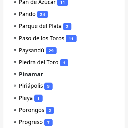
⚬
Pan de Azúcar
11
⚬
Pando
24
⚬
Parque del Plata
2
⚬
Paso de los Toros
11
⚬
Paysandú
29
⚬
Piedra del Toro
1
⚬
Pinamar
⚬
Piriápolis
9
⚬
Pleya
1
⚬
Porongos
2
⚬
Progreso
7