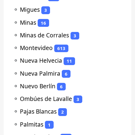
⚬
Migues
3
⚬
Minas
16
⚬
Minas de Corrales
3
⚬
Montevideo
613
⚬
Nueva Helvecia
11
⚬
Nueva Palmira
6
⚬
Nuevo Berlín
6
⚬
Ombúes de Lavalle
3
⚬
Pajas Blancas
2
⚬
Palmitas
1