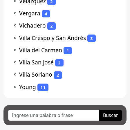
⚬
Velazquez
2
⚬
Vergara
4
⚬
Vichadero
2
⚬
Villa Crespo y San Andrés
3
⚬
Villa del Carmen
1
⚬
Villa San José
2
⚬
Villa Soriano
2
⚬
Young
11
Buscar