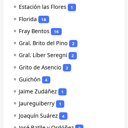
⚬
Estación las Flores
1
⚬
Florida
18
⚬
Fray Bentos
16
⚬
Gral. Brito del Pino
2
⚬
Gral. Líber Seregni
2
⚬
Grito de Asencio
2
⚬
Guichón
4
⚬
Jaime Zudáñez
1
⚬
Jaureguiberry
1
⚬
Joaquín Suárez
4
⚬
José Batlle y Ordóñez
2