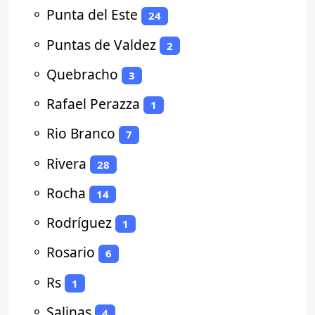
⚬
Punta del Este
24
⚬
Puntas de Valdez
2
⚬
Quebracho
3
⚬
Rafael Perazza
1
⚬
Rio Branco
7
⚬
Rivera
28
⚬
Rocha
14
⚬
Rodríguez
1
⚬
Rosario
6
⚬
Rs
1
⚬
Salinas
4