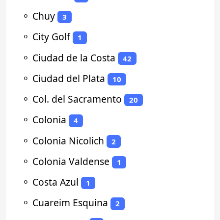
⚬
Chuy
3
⚬
City Golf
1
⚬
Ciudad de la Costa
42
⚬
Ciudad del Plata
10
⚬
Col. del Sacramento
20
⚬
Colonia
4
⚬
Colonia Nicolich
2
⚬
Colonia Valdense
1
⚬
Costa Azul
1
⚬
Cuareim Esquina
2