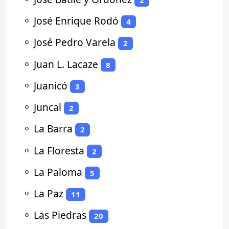
⚬
José Enrique Rodó
4
⚬
José Pedro Varela
2
⚬
Juan L. Lacaze
8
⚬
Juanicó
3
⚬
Juncal
2
⚬
La Barra
2
⚬
La Floresta
2
⚬
La Paloma
5
⚬
La Paz
11
⚬
Las Piedras
20