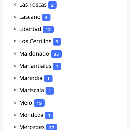
⚬
Las Toscas
2
⚬
Lascano
4
⚬
Libertad
12
⚬
Los Cerrillos
3
⚬
Maldonado
35
⚬
Manantiales
1
⚬
Marindia
1
⚬
Mariscala
1
⚬
Melo
19
⚬
Mendoza
1
⚬
Mercedes
27