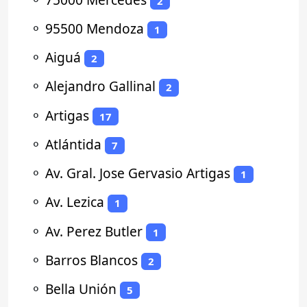
2
⚬
95500 Mendoza
1
⚬
Aiguá
2
⚬
Alejandro Gallinal
2
⚬
Artigas
17
⚬
Atlántida
7
⚬
Av. Gral. Jose Gervasio Artigas
1
⚬
Av. Lezica
1
⚬
Av. Perez Butler
1
⚬
Barros Blancos
2
⚬
Bella Unión
5