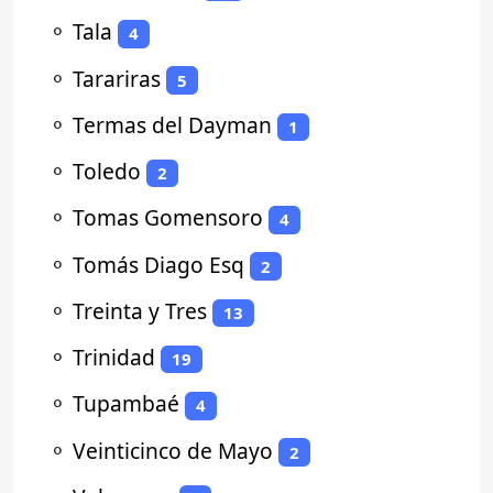
⚬
Tala
4
⚬
Tarariras
5
⚬
Termas del Dayman
1
⚬
Toledo
2
⚬
Tomas Gomensoro
4
⚬
Tomás Diago Esq
2
⚬
Treinta y Tres
13
⚬
Trinidad
19
⚬
Tupambaé
4
⚬
Veinticinco de Mayo
2