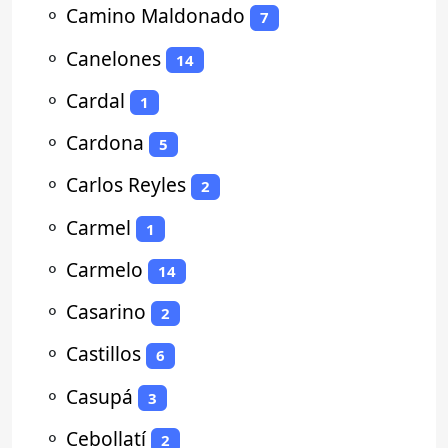
⚬
Camino Maldonado
7
⚬
Canelones
14
⚬
Cardal
1
⚬
Cardona
5
⚬
Carlos Reyles
2
⚬
Carmel
1
⚬
Carmelo
14
⚬
Casarino
2
⚬
Castillos
6
⚬
Casupá
3
⚬
Cebollatí
2