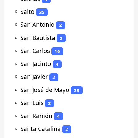
⚬
Salto
35
⚬
San Antonio
2
⚬
San Bautista
2
⚬
San Carlos
16
⚬
San Jacinto
4
⚬
San Javier
2
⚬
San José de Mayo
29
⚬
San Luis
3
⚬
San Ramón
4
⚬
Santa Catalina
2