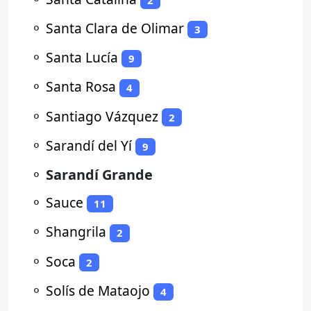
⚬
Santa Clara de Olimar
3
⚬
Santa Lucía
9
⚬
Santa Rosa
4
⚬
Santiago Vázquez
2
⚬
Sarandí del Yí
9
⚬
Sarandí Grande
⚬
Sauce
11
⚬
Shangrila
2
⚬
Soca
2
⚬
Solís de Mataojo
4