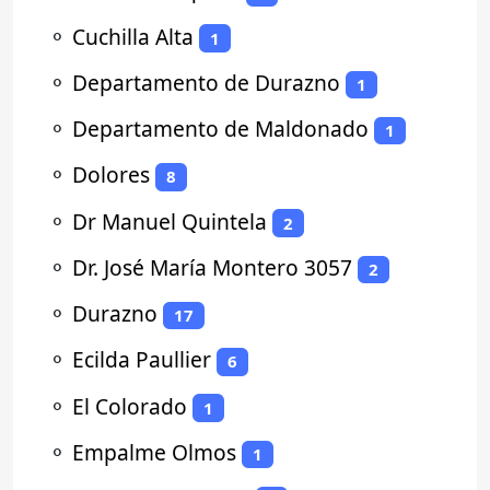
⚬
Cuchilla Alta
1
⚬
Departamento de Durazno
1
⚬
Departamento de Maldonado
1
⚬
Dolores
8
⚬
Dr Manuel Quintela
2
⚬
Dr. José María Montero 3057
2
⚬
Durazno
17
⚬
Ecilda Paullier
6
⚬
El Colorado
1
⚬
Empalme Olmos
1