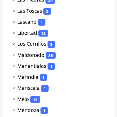
20
⚬
Las Toscas
2
⚬
Lascano
4
⚬
Libertad
12
⚬
Los Cerrillos
3
⚬
Maldonado
35
⚬
Manantiales
1
⚬
Marindia
1
⚬
Mariscala
1
⚬
Melo
19
⚬
Mendoza
1