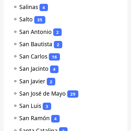
⚬
Salinas
4
⚬
Salto
35
⚬
San Antonio
2
⚬
San Bautista
2
⚬
San Carlos
16
⚬
San Jacinto
4
⚬
San Javier
2
⚬
San José de Mayo
29
⚬
San Luis
3
⚬
San Ramón
4
⚬
Santa Catalina
2