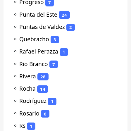
⚬
Progreso
7
⚬
Punta del Este
24
⚬
Puntas de Valdez
2
⚬
Quebracho
3
⚬
Rafael Perazza
1
⚬
Rio Branco
7
⚬
Rivera
28
⚬
Rocha
14
⚬
Rodríguez
1
⚬
Rosario
6
⚬
Rs
1