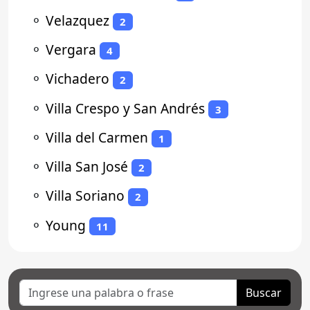
⚬
Velazquez
2
⚬
Vergara
4
⚬
Vichadero
2
⚬
Villa Crespo y San Andrés
3
⚬
Villa del Carmen
1
⚬
Villa San José
2
⚬
Villa Soriano
2
⚬
Young
11
Buscar