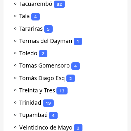
⚬
Tacuarembó
32
⚬
Tala
4
⚬
Tarariras
5
⚬
Termas del Dayman
1
⚬
Toledo
2
⚬
Tomas Gomensoro
4
⚬
Tomás Diago Esq
2
⚬
Treinta y Tres
13
⚬
Trinidad
19
⚬
Tupambaé
4
⚬
Veinticinco de Mayo
2