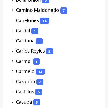
5
⚬
Camino Maldonado
7
⚬
Canelones
14
⚬
Cardal
1
⚬
Cardona
5
⚬
Carlos Reyles
2
⚬
Carmel
1
⚬
Carmelo
14
⚬
Casarino
2
⚬
Castillos
6
⚬
Casupá
3