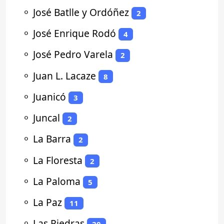
⚬
José Batlle y Ordóñez
2
⚬
José Enrique Rodó
4
⚬
José Pedro Varela
2
⚬
Juan L. Lacaze
8
⚬
Juanicó
3
⚬
Juncal
2
⚬
La Barra
2
⚬
La Floresta
2
⚬
La Paloma
5
⚬
La Paz
11
⚬
Las Piedras