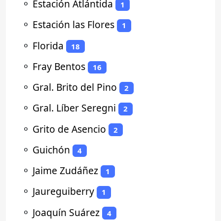
⚬
Estación Atlántida
1
⚬
Estación las Flores
1
⚬
Florida
18
⚬
Fray Bentos
16
⚬
Gral. Brito del Pino
2
⚬
Gral. Líber Seregni
2
⚬
Grito de Asencio
2
⚬
Guichón
4
⚬
Jaime Zudáñez
1
⚬
Jaureguiberry
1
⚬
Joaquín Suárez
4