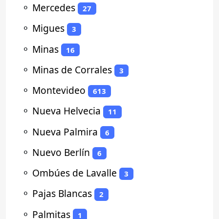
⚬
Mercedes
27
⚬
Migues
3
⚬
Minas
16
⚬
Minas de Corrales
3
⚬
Montevideo
613
⚬
Nueva Helvecia
11
⚬
Nueva Palmira
6
⚬
Nuevo Berlín
6
⚬
Ombúes de Lavalle
3
⚬
Pajas Blancas
2
⚬
Palmitas
1