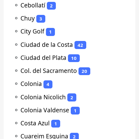
⚬
Cebollatí
2
⚬
Chuy
3
⚬
City Golf
1
⚬
Ciudad de la Costa
42
⚬
Ciudad del Plata
10
⚬
Col. del Sacramento
20
⚬
Colonia
4
⚬
Colonia Nicolich
2
⚬
Colonia Valdense
1
⚬
Costa Azul
1
⚬
Cuareim Esquina
2