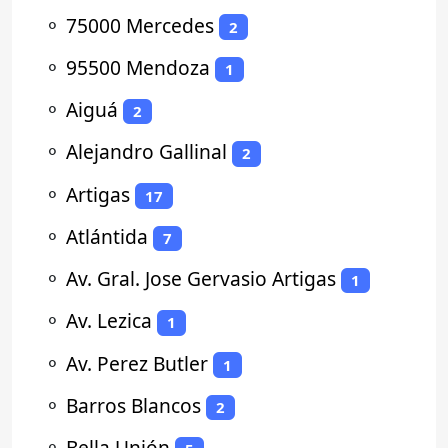
⚬
75000 Mercedes
2
⚬
95500 Mendoza
1
⚬
Aiguá
2
⚬
Alejandro Gallinal
2
⚬
Artigas
17
⚬
Atlántida
7
⚬
Av. Gral. Jose Gervasio Artigas
1
⚬
Av. Lezica
1
⚬
Av. Perez Butler
1
⚬
Barros Blancos
2
⚬
Bella Unión