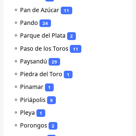
⚬
Pan de Azúcar
11
⚬
Pando
24
⚬
Parque del Plata
2
⚬
Paso de los Toros
11
⚬
Paysandú
29
⚬
Piedra del Toro
1
⚬
Pinamar
1
⚬
Piriápolis
9
⚬
Pleya
1
⚬
Porongos
2