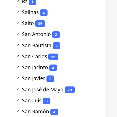
⚬
Rs
1
⚬
Salinas
4
⚬
Salto
35
⚬
San Antonio
2
⚬
San Bautista
2
⚬
San Carlos
16
⚬
San Jacinto
4
⚬
San Javier
2
⚬
San José de Mayo
29
⚬
San Luis
3
⚬
San Ramón
4