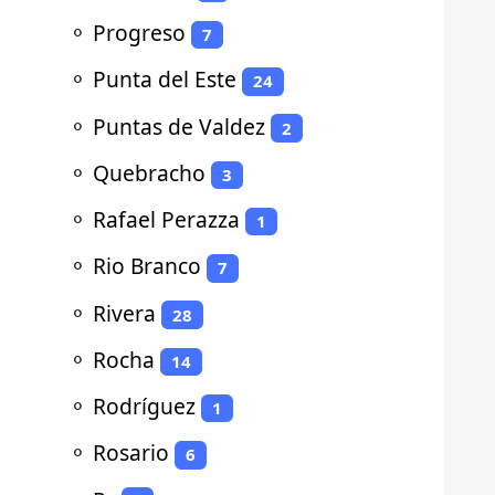
⚬
Progreso
7
⚬
Punta del Este
24
⚬
Puntas de Valdez
2
⚬
Quebracho
3
⚬
Rafael Perazza
1
⚬
Rio Branco
7
⚬
Rivera
28
⚬
Rocha
14
⚬
Rodríguez
1
⚬
Rosario
6