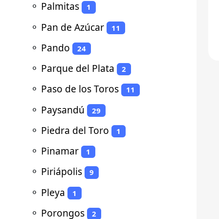
⚬
Palmitas
1
⚬
Pan de Azúcar
11
⚬
Pando
24
⚬
Parque del Plata
2
⚬
Paso de los Toros
11
⚬
Paysandú
29
⚬
Piedra del Toro
1
⚬
Pinamar
1
⚬
Piriápolis
9
⚬
Pleya
1
⚬
Porongos
2