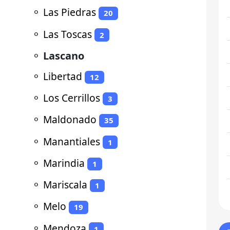
⚬
Las Piedras
20
⚬
Las Toscas
2
⚬
Lascano
⚬
Libertad
12
⚬
Los Cerrillos
3
⚬
Maldonado
35
⚬
Manantiales
1
⚬
Marindia
1
⚬
Mariscala
1
⚬
Melo
19
⚬
Mendoza
1