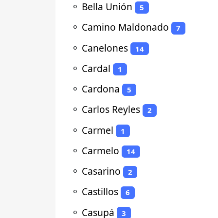
⚬
Bella Unión
5
⚬
Camino Maldonado
7
⚬
Canelones
14
⚬
Cardal
1
⚬
Cardona
5
⚬
Carlos Reyles
2
⚬
Carmel
1
⚬
Carmelo
14
⚬
Casarino
2
⚬
Castillos
6
⚬
Casupá
3