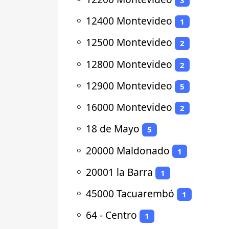
⚬
12400 Montevideo
1
⚬
12500 Montevideo
2
⚬
12800 Montevideo
2
⚬
12900 Montevideo
5
⚬
16000 Montevideo
2
⚬
18 de Mayo
5
⚬
20000 Maldonado
1
⚬
20001 la Barra
1
⚬
45000 Tacuarembó
1
⚬
64 - Centro
1