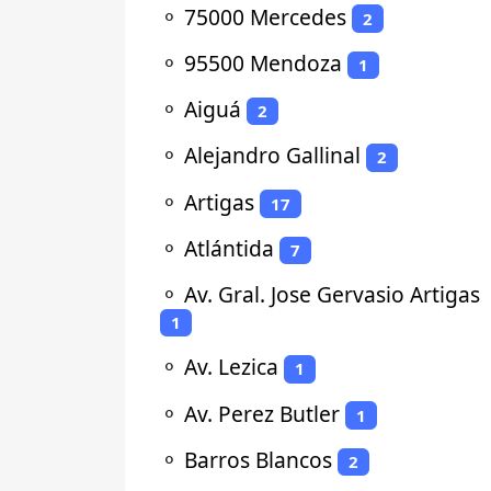
⚬
75000 Mercedes
2
⚬
95500 Mendoza
1
⚬
Aiguá
2
⚬
Alejandro Gallinal
2
⚬
Artigas
17
⚬
Atlántida
7
⚬
Av. Gral. Jose Gervasio Artigas
1
⚬
Av. Lezica
1
⚬
Av. Perez Butler
1
⚬
Barros Blancos
2