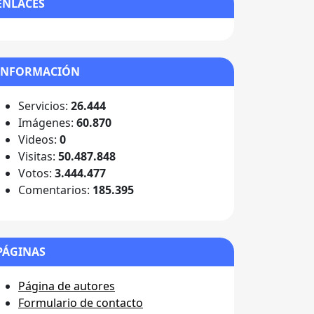
ENLACES
INFORMACIÓN
Servicios:
26.444
Imágenes:
60.870
Videos:
0
Visitas:
50.487.848
Votos:
3.444.477
Comentarios:
185.395
PÁGINAS
Página de autores
Formulario de contacto