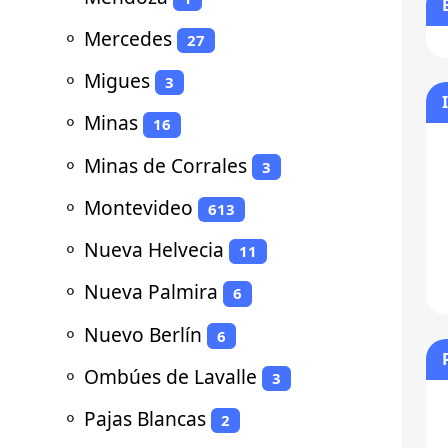
⚬
Mercedes
27
⚬
Migues
3
⚬
Minas
16
⚬
Minas de Corrales
3
⚬
Montevideo
613
⚬
Nueva Helvecia
11
⚬
Nueva Palmira
6
⚬
Nuevo Berlín
6
⚬
Ombúes de Lavalle
3
⚬
Pajas Blancas
2