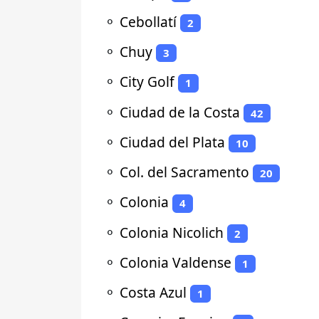
⚬
Cebollatí
2
⚬
Chuy
3
⚬
City Golf
1
⚬
Ciudad de la Costa
42
⚬
Ciudad del Plata
10
⚬
Col. del Sacramento
20
⚬
Colonia
4
⚬
Colonia Nicolich
2
⚬
Colonia Valdense
1
⚬
Costa Azul
1