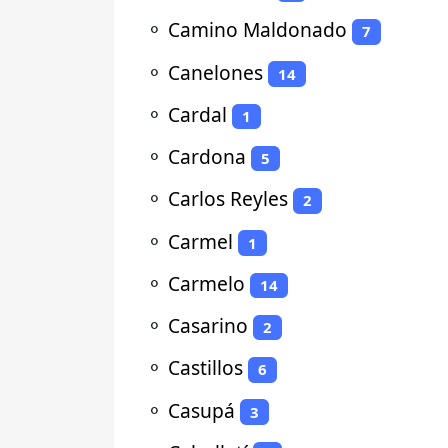
⚬
Camino Maldonado
7
⚬
Canelones
14
⚬
Cardal
1
⚬
Cardona
5
⚬
Carlos Reyles
2
⚬
Carmel
1
⚬
Carmelo
14
⚬
Casarino
2
⚬
Castillos
6
⚬
Casupá
3