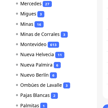
⚬
Mercedes
27
⚬
Migues
3
⚬
Minas
16
⚬
Minas de Corrales
3
⚬
Montevideo
613
⚬
Nueva Helvecia
11
⚬
Nueva Palmira
6
⚬
Nuevo Berlín
6
⚬
Ombúes de Lavalle
3
⚬
Pajas Blancas
2
⚬
Palmitas
1