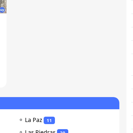
⚬
La Paz
11
⚬
Las Piedras
20