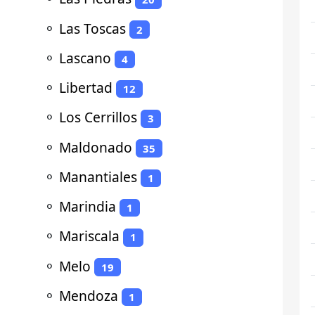
⚬
Las Toscas
2
⚬
Lascano
4
⚬
Libertad
12
⚬
Los Cerrillos
3
⚬
Maldonado
35
⚬
Manantiales
1
⚬
Marindia
1
⚬
Mariscala
1
⚬
Melo
19
⚬
Mendoza
1