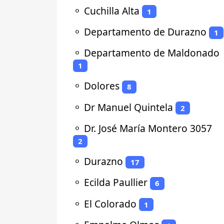
⚬
Cuchilla Alta
1
⚬
Departamento de Durazno
1
⚬
Departamento de Maldonado
1
⚬
Dolores
8
⚬
Dr Manuel Quintela
2
⚬
Dr. José María Montero 3057
2
⚬
Durazno
17
⚬
Ecilda Paullier
6
⚬
El Colorado
1