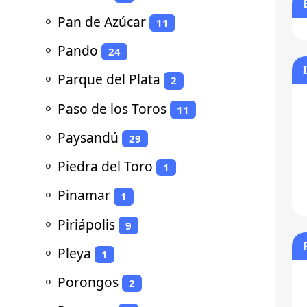
⚬
Pan de Azúcar
11
⚬
Pando
24
⚬
Parque del Plata
2
⚬
Paso de los Toros
11
⚬
Paysandú
29
⚬
Piedra del Toro
1
⚬
Pinamar
1
⚬
Piriápolis
9
⚬
Pleya
1
⚬
Porongos
2