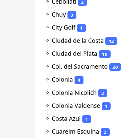
⚬
Cebollatí
2
⚬
Chuy
3
⚬
City Golf
1
⚬
Ciudad de la Costa
42
⚬
Ciudad del Plata
10
⚬
Col. del Sacramento
20
⚬
Colonia
4
⚬
Colonia Nicolich
2
⚬
Colonia Valdense
1
⚬
Costa Azul
1
⚬
Cuareim Esquina
2