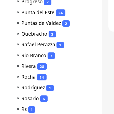
⚬
Progreso
7
⚬
Punta del Este
24
⚬
Puntas de Valdez
2
⚬
Quebracho
3
⚬
Rafael Perazza
1
⚬
Rio Branco
7
⚬
Rivera
28
⚬
Rocha
14
⚬
Rodríguez
1
⚬
Rosario
6
⚬
Rs
1