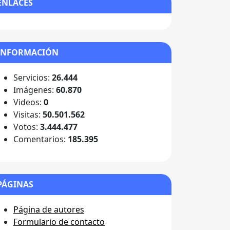
ENLACES
INFORMACIÓN
Servicios:
26.444
Imágenes:
60.870
Videos:
0
Visitas:
50.501.562
Votos:
3.444.477
Comentarios:
185.395
PÁGINAS
Página de autores
Formulario de contacto