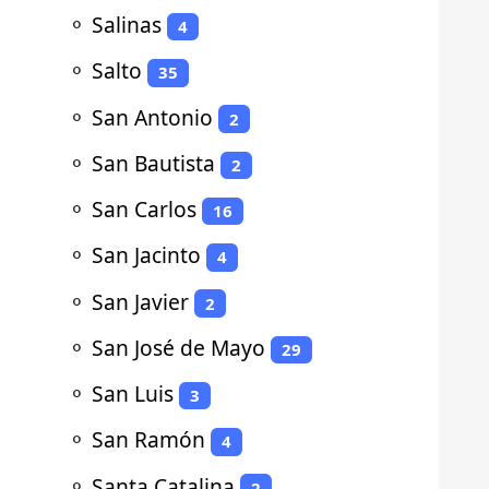
⚬
Salinas
4
⚬
Salto
35
⚬
San Antonio
2
⚬
San Bautista
2
⚬
San Carlos
16
⚬
San Jacinto
4
⚬
San Javier
2
⚬
San José de Mayo
29
⚬
San Luis
3
⚬
San Ramón
4
⚬
Santa Catalina
2