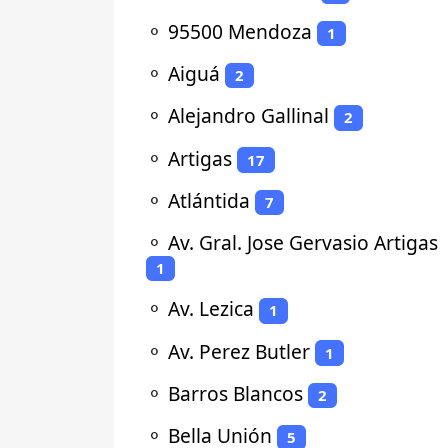
⚬
95500 Mendoza
1
⚬
Aiguá
2
⚬
Alejandro Gallinal
2
⚬
Artigas
17
⚬
Atlántida
7
⚬
Av. Gral. Jose Gervasio Artigas
1
⚬
Av. Lezica
1
⚬
Av. Perez Butler
1
⚬
Barros Blancos
2
⚬
Bella Unión
5