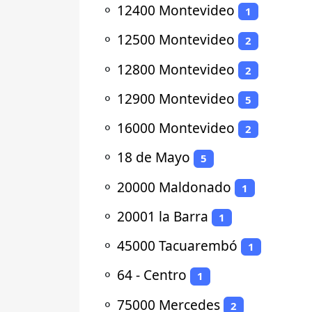
⚬
12400 Montevideo
1
⚬
12500 Montevideo
2
⚬
12800 Montevideo
2
⚬
12900 Montevideo
5
⚬
16000 Montevideo
2
⚬
18 de Mayo
5
⚬
20000 Maldonado
1
⚬
20001 la Barra
1
⚬
45000 Tacuarembó
1
⚬
64 - Centro
1
⚬
75000 Mercedes
2