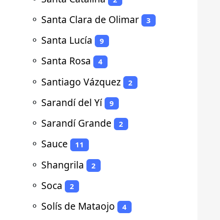
⚬
Santa Clara de Olimar
3
⚬
Santa Lucía
9
⚬
Santa Rosa
4
⚬
Santiago Vázquez
2
⚬
Sarandí del Yí
9
⚬
Sarandí Grande
2
⚬
Sauce
11
⚬
Shangrila
2
⚬
Soca
2
⚬
Solís de Mataojo
4