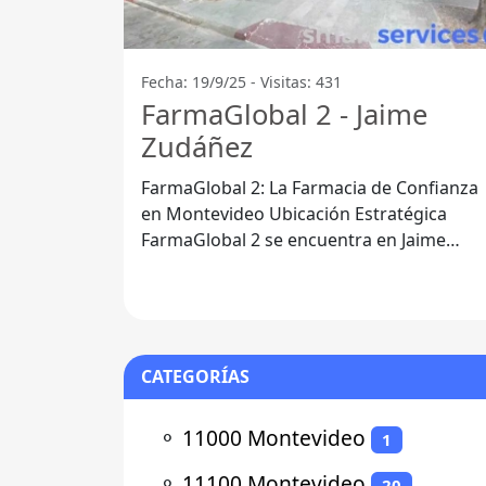
Fecha: 19/9/25 - Visitas: 431
FarmaGlobal 2 - Jaime
Zudáñez
FarmaGlobal 2: La Farmacia de Confianza
en Montevideo Ubicación Estratégica
FarmaGlobal 2 se encuentra en Jaime
Zudáñez 11300, Montevideo, una
ubicación
CATEGORÍAS
⚬
11000 Montevideo
1
⚬
11100 Montevideo
20