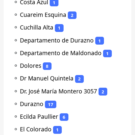
⚬
Costa Azul
1
⚬
Cuareim Esquina
2
⚬
Cuchilla Alta
1
⚬
Departamento de Durazno
1
⚬
Departamento de Maldonado
1
⚬
Dolores
8
⚬
Dr Manuel Quintela
2
⚬
Dr. José María Montero 3057
2
⚬
Durazno
17
⚬
Ecilda Paullier
6
⚬
El Colorado
1