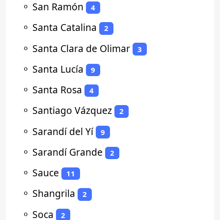
⚬
San Ramón
4
⚬
Santa Catalina
2
⚬
Santa Clara de Olimar
3
⚬
Santa Lucía
9
⚬
Santa Rosa
4
⚬
Santiago Vázquez
2
⚬
Sarandí del Yí
9
⚬
Sarandí Grande
2
⚬
Sauce
11
⚬
Shangrila
2
⚬
Soca
2