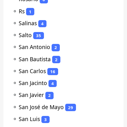
⚬
Rs
1
⚬
Salinas
4
⚬
Salto
35
⚬
San Antonio
2
⚬
San Bautista
2
⚬
San Carlos
16
⚬
San Jacinto
4
⚬
San Javier
2
⚬
San José de Mayo
29
⚬
San Luis
3