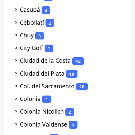
⚬
Casupá
3
⚬
Cebollatí
2
⚬
Chuy
3
⚬
City Golf
1
⚬
Ciudad de la Costa
42
⚬
Ciudad del Plata
10
⚬
Col. del Sacramento
20
⚬
Colonia
4
⚬
Colonia Nicolich
2
⚬
Colonia Valdense
1