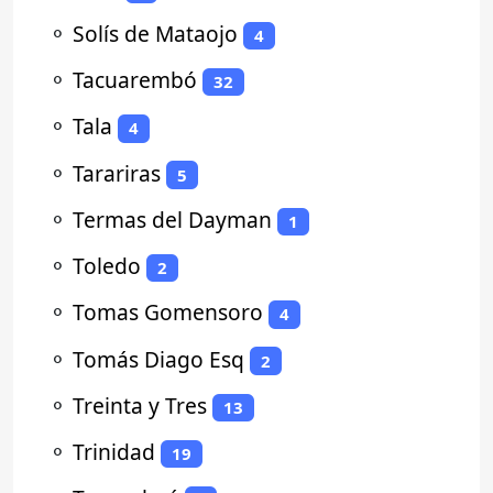
⚬
Solís de Mataojo
4
⚬
Tacuarembó
32
⚬
Tala
4
⚬
Tarariras
5
⚬
Termas del Dayman
1
⚬
Toledo
2
⚬
Tomas Gomensoro
4
⚬
Tomás Diago Esq
2
⚬
Treinta y Tres
13
⚬
Trinidad
19