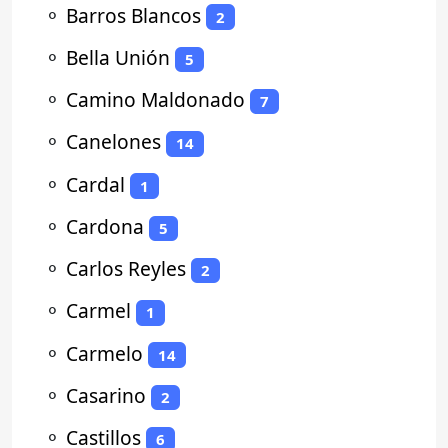
⚬
Barros Blancos
2
⚬
Bella Unión
5
⚬
Camino Maldonado
7
⚬
Canelones
14
⚬
Cardal
1
⚬
Cardona
5
⚬
Carlos Reyles
2
⚬
Carmel
1
⚬
Carmelo
14
⚬
Casarino
2
⚬
Castillos
6