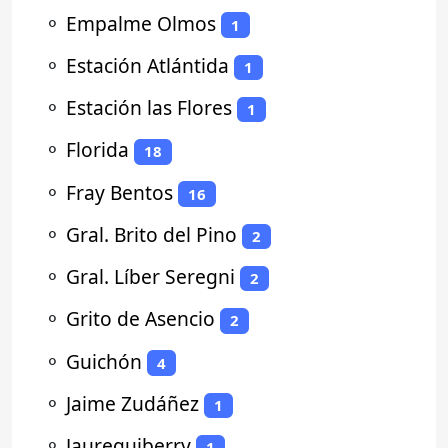
⚬
Empalme Olmos
1
⚬
Estación Atlántida
1
⚬
Estación las Flores
1
⚬
Florida
18
⚬
Fray Bentos
16
⚬
Gral. Brito del Pino
2
⚬
Gral. Líber Seregni
2
⚬
Grito de Asencio
2
⚬
Guichón
4
⚬
Jaime Zudáñez
1
⚬
Jaureguiberry
1