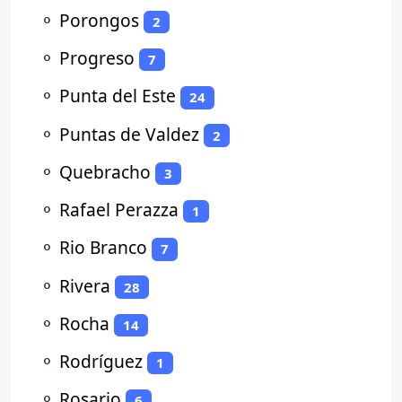
⚬
Porongos
2
⚬
Progreso
7
⚬
Punta del Este
24
⚬
Puntas de Valdez
2
⚬
Quebracho
3
⚬
Rafael Perazza
1
⚬
Rio Branco
7
⚬
Rivera
28
⚬
Rocha
14
⚬
Rodríguez
1
⚬
Rosario
6