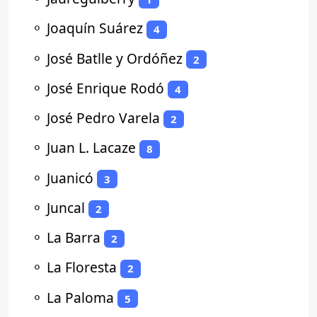
⚬
Joaquín Suárez
4
⚬
José Batlle y Ordóñez
2
⚬
José Enrique Rodó
4
⚬
José Pedro Varela
2
⚬
Juan L. Lacaze
8
⚬
Juanicó
3
⚬
Juncal
2
⚬
La Barra
2
⚬
La Floresta
2
⚬
La Paloma
5