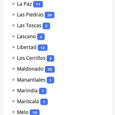
⚬
La Paz
11
⚬
Las Piedras
20
⚬
Las Toscas
2
⚬
Lascano
4
⚬
Libertad
12
⚬
Los Cerrillos
3
⚬
Maldonado
35
⚬
Manantiales
1
⚬
Marindia
1
⚬
Mariscala
1
⚬
Melo
19