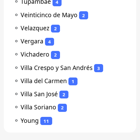
⚬
Tupambaé
4
⚬
Veinticinco de Mayo
2
⚬
Velazquez
2
⚬
Vergara
4
⚬
Vichadero
2
⚬
Villa Crespo y San Andrés
3
⚬
Villa del Carmen
1
⚬
Villa San José
2
⚬
Villa Soriano
2
⚬
Young
11