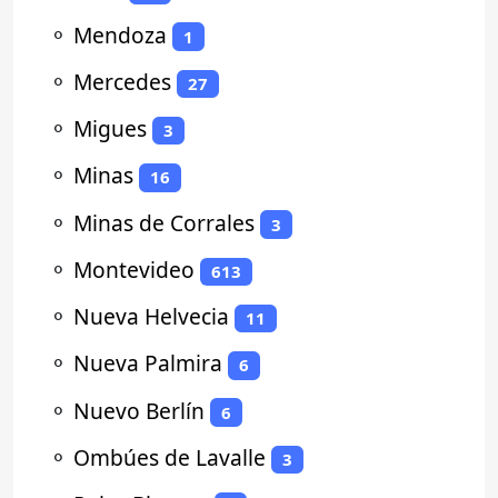
⚬
Mendoza
1
⚬
Mercedes
27
⚬
Migues
3
⚬
Minas
16
⚬
Minas de Corrales
3
⚬
Montevideo
613
⚬
Nueva Helvecia
11
⚬
Nueva Palmira
6
⚬
Nuevo Berlín
6
⚬
Ombúes de Lavalle
3