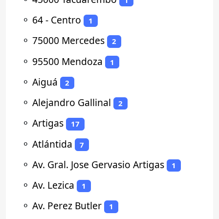
⚬
64 - Centro
1
⚬
75000 Mercedes
2
⚬
95500 Mendoza
1
⚬
Aiguá
2
⚬
Alejandro Gallinal
2
⚬
Artigas
17
⚬
Atlántida
7
⚬
Av. Gral. Jose Gervasio Artigas
1
⚬
Av. Lezica
1
⚬
Av. Perez Butler
1