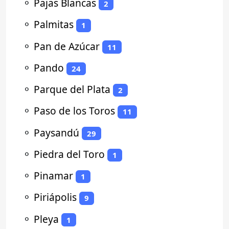
⚬
Pajas Blancas
2
⚬
Palmitas
1
⚬
Pan de Azúcar
11
⚬
Pando
24
⚬
Parque del Plata
2
⚬
Paso de los Toros
11
⚬
Paysandú
29
⚬
Piedra del Toro
1
⚬
Pinamar
1
⚬
Piriápolis
9
⚬
Pleya
1