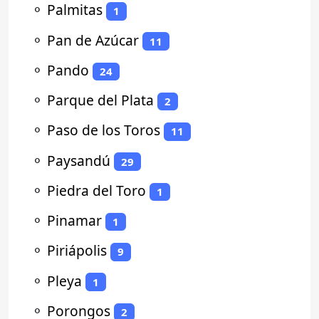
⚬
Palmitas
1
⚬
Pan de Azúcar
11
⚬
Pando
24
⚬
Parque del Plata
2
⚬
Paso de los Toros
11
⚬
Paysandú
29
⚬
Piedra del Toro
1
⚬
Pinamar
1
⚬
Piriápolis
9
⚬
Pleya
1
⚬
Porongos
2