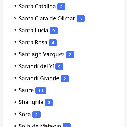
⚬
Santa Catalina
2
⚬
Santa Clara de Olimar
3
⚬
Santa Lucía
9
⚬
Santa Rosa
4
⚬
Santiago Vázquez
2
⚬
Sarandí del Yí
9
⚬
Sarandí Grande
2
⚬
Sauce
11
⚬
Shangrila
2
⚬
Soca
2
⚬
Solís de Mataojo
4