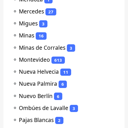
⚬
Mercedes
27
⚬
Migues
3
⚬
Minas
16
⚬
Minas de Corrales
3
⚬
Montevideo
613
⚬
Nueva Helvecia
11
⚬
Nueva Palmira
6
⚬
Nuevo Berlín
6
⚬
Ombúes de Lavalle
3
⚬
Pajas Blancas
2