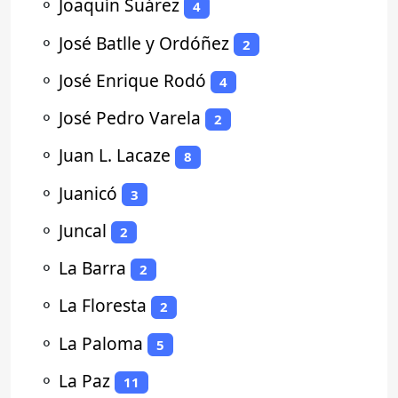
⚬
Joaquín Suárez
4
⚬
José Batlle y Ordóñez
2
⚬
José Enrique Rodó
4
⚬
José Pedro Varela
2
⚬
Juan L. Lacaze
8
⚬
Juanicó
3
⚬
Juncal
2
⚬
La Barra
2
⚬
La Floresta
2
⚬
La Paloma
5
⚬
La Paz
11