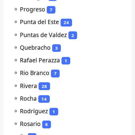
⚬
Progreso
7
⚬
Punta del Este
24
⚬
Puntas de Valdez
2
⚬
Quebracho
3
⚬
Rafael Perazza
1
⚬
Rio Branco
7
⚬
Rivera
28
⚬
Rocha
14
⚬
Rodríguez
1
⚬
Rosario
6