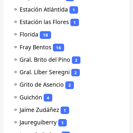
⚬
Estación Atlántida
1
⚬
Estación las Flores
1
⚬
Florida
18
⚬
Fray Bentos
16
⚬
Gral. Brito del Pino
2
⚬
Gral. Líber Seregni
2
⚬
Grito de Asencio
2
⚬
Guichón
4
⚬
Jaime Zudáñez
1
⚬
Jaureguiberry
1