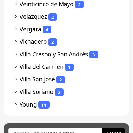
⚬
Veinticinco de Mayo
2
⚬
Velazquez
2
⚬
Vergara
4
⚬
Vichadero
2
⚬
Villa Crespo y San Andrés
3
⚬
Villa del Carmen
1
⚬
Villa San José
2
⚬
Villa Soriano
2
⚬
Young
11