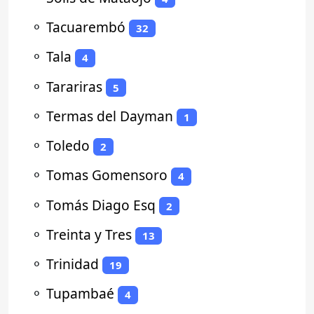
⚬
Tacuarembó
32
⚬
Tala
4
⚬
Tarariras
5
⚬
Termas del Dayman
1
⚬
Toledo
2
⚬
Tomas Gomensoro
4
⚬
Tomás Diago Esq
2
⚬
Treinta y Tres
13
⚬
Trinidad
19
⚬
Tupambaé
4