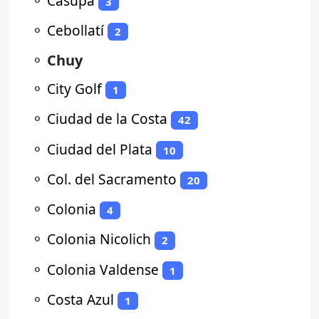
⚬
Casupá
3
⚬
Cebollatí
2
⚬
Chuy
⚬
City Golf
1
⚬
Ciudad de la Costa
42
⚬
Ciudad del Plata
10
⚬
Col. del Sacramento
20
⚬
Colonia
4
⚬
Colonia Nicolich
2
⚬
Colonia Valdense
1
⚬
Costa Azul
1