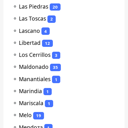
⚬
Las Piedras
20
⚬
Las Toscas
2
⚬
Lascano
4
⚬
Libertad
12
⚬
Los Cerrillos
3
⚬
Maldonado
35
⚬
Manantiales
1
⚬
Marindia
1
⚬
Mariscala
1
⚬
Melo
19
⚬
Mendoza
1