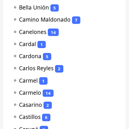
⚬
Bella Unión
5
⚬
Camino Maldonado
7
⚬
Canelones
14
⚬
Cardal
1
⚬
Cardona
5
⚬
Carlos Reyles
2
⚬
Carmel
1
⚬
Carmelo
14
⚬
Casarino
2
⚬
Castillos
6