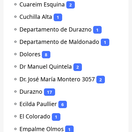
⚬
Cuareim Esquina
2
⚬
Cuchilla Alta
1
⚬
Departamento de Durazno
1
⚬
Departamento de Maldonado
1
⚬
Dolores
8
⚬
Dr Manuel Quintela
2
⚬
Dr. José María Montero 3057
2
⚬
Durazno
17
⚬
Ecilda Paullier
6
⚬
El Colorado
1
⚬
Empalme Olmos
1