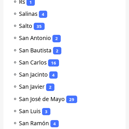
⚬
Rs
1
⚬
Salinas
4
⚬
Salto
35
⚬
San Antonio
2
⚬
San Bautista
2
⚬
San Carlos
16
⚬
San Jacinto
4
⚬
San Javier
2
⚬
San José de Mayo
29
⚬
San Luis
3
⚬
San Ramón
4