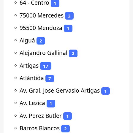
⚬
64 - Centro
1
⚬
75000 Mercedes
2
⚬
95500 Mendoza
1
⚬
Aiguá
2
⚬
Alejandro Gallinal
2
⚬
Artigas
17
⚬
Atlántida
7
⚬
Av. Gral. Jose Gervasio Artigas
1
⚬
Av. Lezica
1
⚬
Av. Perez Butler
1
⚬
Barros Blancos
2