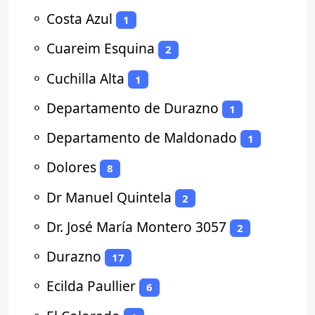
⚬
Costa Azul
1
⚬
Cuareim Esquina
2
⚬
Cuchilla Alta
1
⚬
Departamento de Durazno
1
⚬
Departamento de Maldonado
1
⚬
Dolores
8
⚬
Dr Manuel Quintela
2
⚬
Dr. José María Montero 3057
2
⚬
Durazno
17
⚬
Ecilda Paullier
6