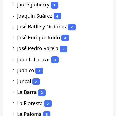
⚬
Jaureguiberry
1
⚬
Joaquín Suárez
4
⚬
José Batlle y Ordóñez
2
⚬
José Enrique Rodó
4
⚬
José Pedro Varela
2
⚬
Juan L. Lacaze
8
⚬
Juanicó
3
⚬
Juncal
2
⚬
La Barra
2
⚬
La Floresta
2
⚬
La Paloma
5