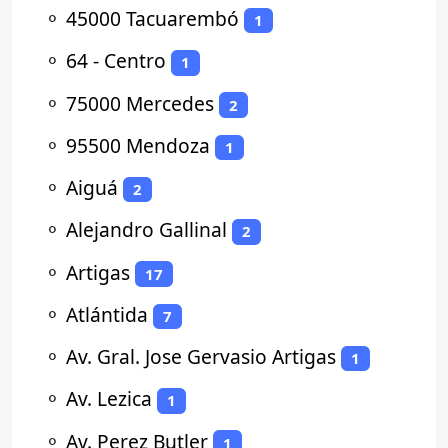
⚬
45000 Tacuarembó
1
⚬
64 - Centro
1
⚬
75000 Mercedes
2
⚬
95500 Mendoza
1
⚬
Aiguá
2
⚬
Alejandro Gallinal
2
⚬
Artigas
17
⚬
Atlántida
7
⚬
Av. Gral. Jose Gervasio Artigas
1
⚬
Av. Lezica
1
⚬
Av. Perez Butler
1