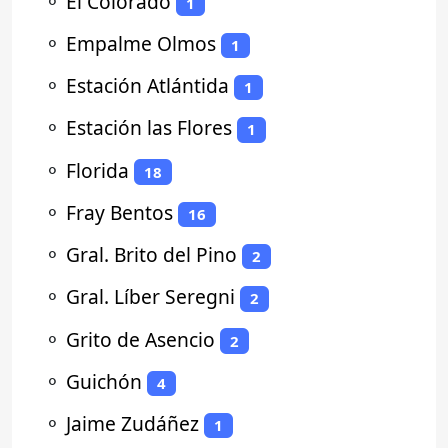
⚬
El Colorado
1
⚬
Empalme Olmos
1
⚬
Estación Atlántida
1
⚬
Estación las Flores
1
⚬
Florida
18
⚬
Fray Bentos
16
⚬
Gral. Brito del Pino
2
⚬
Gral. Líber Seregni
2
⚬
Grito de Asencio
2
⚬
Guichón
4
⚬
Jaime Zudáñez
1