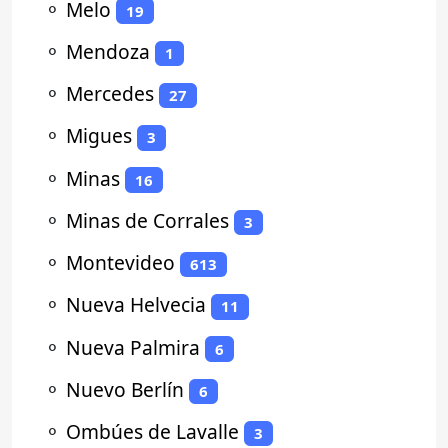
⚬
Melo
19
⚬
Mendoza
1
⚬
Mercedes
27
⚬
Migues
3
⚬
Minas
16
⚬
Minas de Corrales
3
⚬
Montevideo
613
⚬
Nueva Helvecia
11
⚬
Nueva Palmira
6
⚬
Nuevo Berlín
6
⚬
Ombúes de Lavalle
3