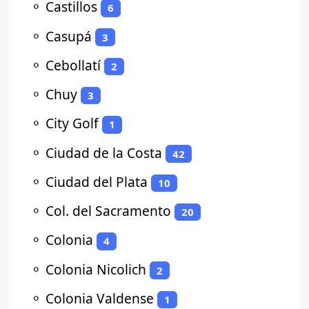
⚬
Castillos
6
⚬
Casupá
3
⚬
Cebollatí
2
⚬
Chuy
3
⚬
City Golf
1
⚬
Ciudad de la Costa
42
⚬
Ciudad del Plata
10
⚬
Col. del Sacramento
20
⚬
Colonia
4
⚬
Colonia Nicolich
2
⚬
Colonia Valdense
1