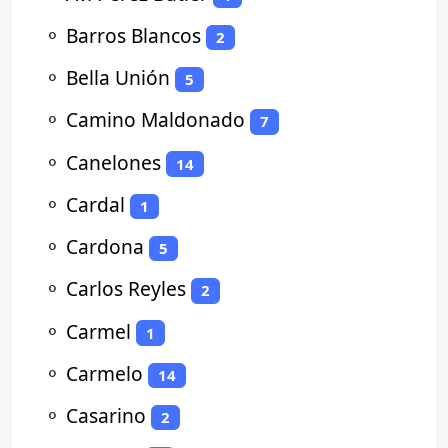
⚬
Barros Blancos
2
⚬
Bella Unión
5
⚬
Camino Maldonado
7
⚬
Canelones
14
⚬
Cardal
1
⚬
Cardona
5
⚬
Carlos Reyles
2
⚬
Carmel
1
⚬
Carmelo
14
⚬
Casarino
2