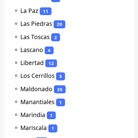
⚬
La Paz
11
⚬
Las Piedras
20
⚬
Las Toscas
2
⚬
Lascano
4
⚬
Libertad
12
⚬
Los Cerrillos
3
⚬
Maldonado
35
⚬
Manantiales
1
⚬
Marindia
1
⚬
Mariscala
1