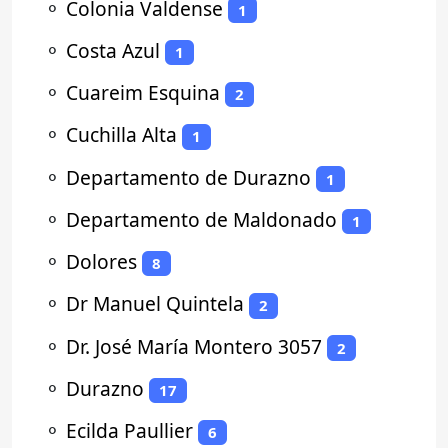
⚬
Colonia Valdense
1
⚬
Costa Azul
1
⚬
Cuareim Esquina
2
⚬
Cuchilla Alta
1
⚬
Departamento de Durazno
1
⚬
Departamento de Maldonado
1
⚬
Dolores
8
⚬
Dr Manuel Quintela
2
⚬
Dr. José María Montero 3057
2
⚬
Durazno
17
⚬
Ecilda Paullier
6