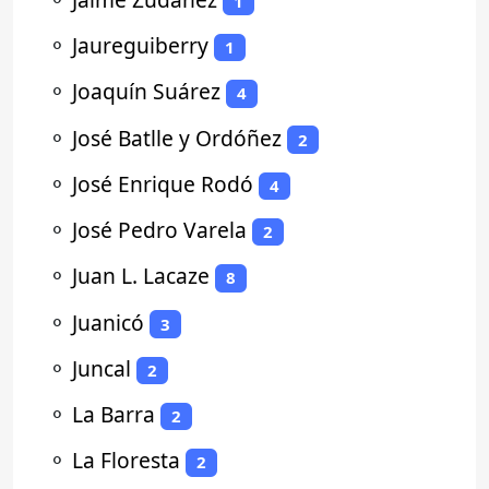
1
⚬
Jaureguiberry
1
⚬
Joaquín Suárez
4
⚬
José Batlle y Ordóñez
2
⚬
José Enrique Rodó
4
⚬
José Pedro Varela
2
⚬
Juan L. Lacaze
8
⚬
Juanicó
3
⚬
Juncal
2
⚬
La Barra
2
⚬
La Floresta
2