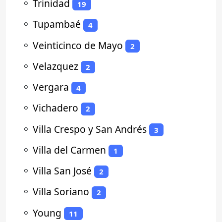
⚬
Trinidad
19
⚬
Tupambaé
4
⚬
Veinticinco de Mayo
2
⚬
Velazquez
2
⚬
Vergara
4
⚬
Vichadero
2
⚬
Villa Crespo y San Andrés
3
⚬
Villa del Carmen
1
⚬
Villa San José
2
⚬
Villa Soriano
2
⚬
Young
11