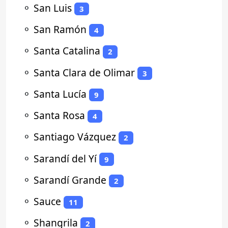
⚬
San Luis
3
⚬
San Ramón
4
⚬
Santa Catalina
2
⚬
Santa Clara de Olimar
3
⚬
Santa Lucía
9
⚬
Santa Rosa
4
⚬
Santiago Vázquez
2
⚬
Sarandí del Yí
9
⚬
Sarandí Grande
2
⚬
Sauce
11
⚬
Shangrila
2