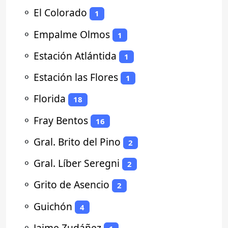
⚬
El Colorado
1
⚬
Empalme Olmos
1
⚬
Estación Atlántida
1
⚬
Estación las Flores
1
⚬
Florida
18
⚬
Fray Bentos
16
⚬
Gral. Brito del Pino
2
⚬
Gral. Líber Seregni
2
⚬
Grito de Asencio
2
⚬
Guichón
4
⚬
Jaime Zudáñez