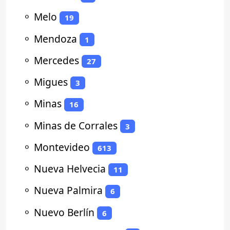
⚬
Melo
19
⚬
Mendoza
1
⚬
Mercedes
27
⚬
Migues
3
⚬
Minas
16
⚬
Minas de Corrales
3
⚬
Montevideo
613
⚬
Nueva Helvecia
11
⚬
Nueva Palmira
6
⚬
Nuevo Berlín
6