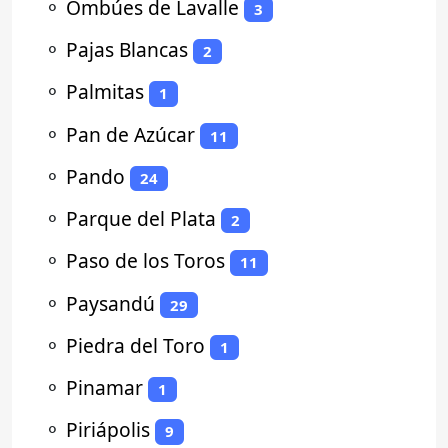
⚬
Ombúes de Lavalle
3
⚬
Pajas Blancas
2
⚬
Palmitas
1
⚬
Pan de Azúcar
11
⚬
Pando
24
⚬
Parque del Plata
2
⚬
Paso de los Toros
11
⚬
Paysandú
29
⚬
Piedra del Toro
1
⚬
Pinamar
1
⚬
Piriápolis
9