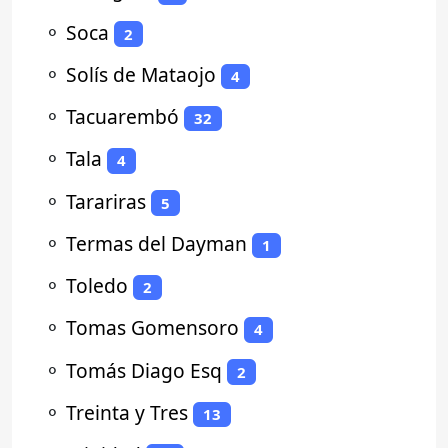
⚬
Soca
2
⚬
Solís de Mataojo
4
⚬
Tacuarembó
32
⚬
Tala
4
⚬
Tarariras
5
⚬
Termas del Dayman
1
⚬
Toledo
2
⚬
Tomas Gomensoro
4
⚬
Tomás Diago Esq
2
⚬
Treinta y Tres
13