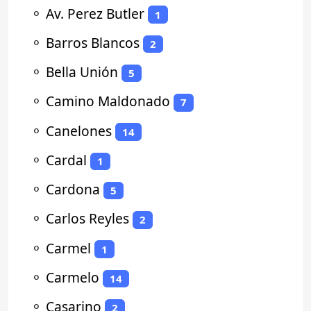
⚬
Av. Perez Butler
1
⚬
Barros Blancos
2
⚬
Bella Unión
5
⚬
Camino Maldonado
7
⚬
Canelones
14
⚬
Cardal
1
⚬
Cardona
5
⚬
Carlos Reyles
2
⚬
Carmel
1
⚬
Carmelo
14
⚬
Casarino
2