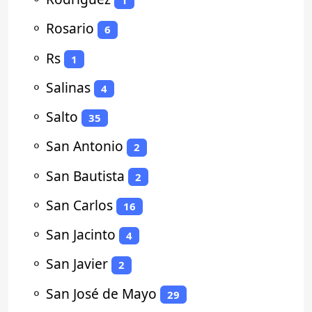
1
⚬
Rosario
6
⚬
Rs
1
⚬
Salinas
4
⚬
Salto
35
⚬
San Antonio
2
⚬
San Bautista
2
⚬
San Carlos
16
⚬
San Jacinto
4
⚬
San Javier
2
⚬
San José de Mayo
29