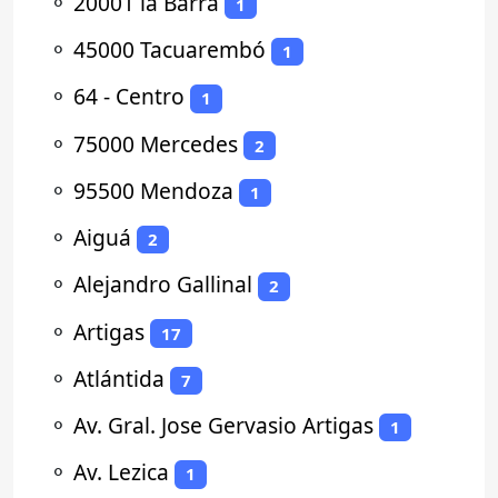
⚬
20001 la Barra
1
⚬
45000 Tacuarembó
1
⚬
64 - Centro
1
⚬
75000 Mercedes
2
⚬
95500 Mendoza
1
⚬
Aiguá
2
⚬
Alejandro Gallinal
2
⚬
Artigas
17
⚬
Atlántida
7
⚬
Av. Gral. Jose Gervasio Artigas
1
⚬
Av. Lezica
1