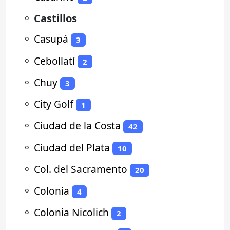
⚬
Castillos
⚬
Casupá
3
⚬
Cebollatí
2
⚬
Chuy
3
⚬
City Golf
1
⚬
Ciudad de la Costa
42
⚬
Ciudad del Plata
10
⚬
Col. del Sacramento
20
⚬
Colonia
4
⚬
Colonia Nicolich
2