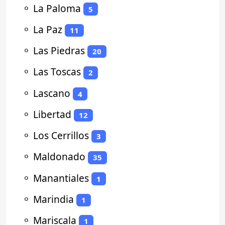
⚬
La Paloma
5
⚬
La Paz
11
⚬
Las Piedras
20
⚬
Las Toscas
2
⚬
Lascano
4
⚬
Libertad
12
⚬
Los Cerrillos
3
⚬
Maldonado
35
⚬
Manantiales
1
⚬
Marindia
1
⚬
Mariscala
1