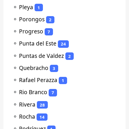
⚬
Pleya
1
⚬
Porongos
2
⚬
Progreso
7
⚬
Punta del Este
24
⚬
Puntas de Valdez
2
⚬
Quebracho
3
⚬
Rafael Perazza
1
⚬
Rio Branco
7
⚬
Rivera
28
⚬
Rocha
14
⚬
Rodríguez