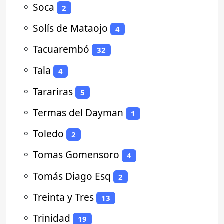
⚬
Soca
2
⚬
Solís de Mataojo
4
⚬
Tacuarembó
32
⚬
Tala
4
⚬
Tarariras
5
⚬
Termas del Dayman
1
⚬
Toledo
2
⚬
Tomas Gomensoro
4
⚬
Tomás Diago Esq
2
⚬
Treinta y Tres
13
⚬
Trinidad
19