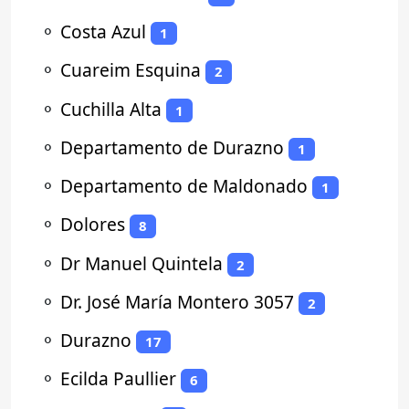
⚬
Costa Azul
1
⚬
Cuareim Esquina
2
⚬
Cuchilla Alta
1
⚬
Departamento de Durazno
1
⚬
Departamento de Maldonado
1
⚬
Dolores
8
⚬
Dr Manuel Quintela
2
⚬
Dr. José María Montero 3057
2
⚬
Durazno
17
⚬
Ecilda Paullier
6