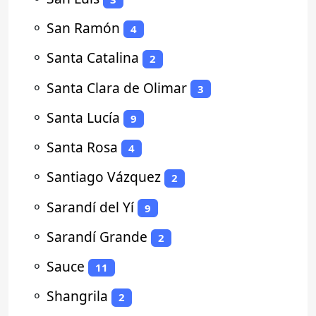
⚬
San Ramón
4
⚬
Santa Catalina
2
⚬
Santa Clara de Olimar
3
⚬
Santa Lucía
9
⚬
Santa Rosa
4
⚬
Santiago Vázquez
2
⚬
Sarandí del Yí
9
⚬
Sarandí Grande
2
⚬
Sauce
11
⚬
Shangrila
2