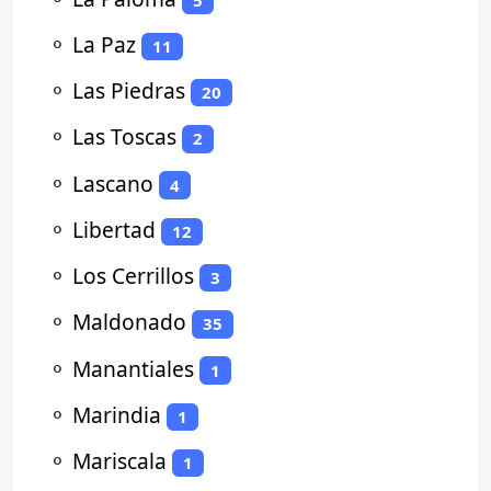
⚬
La Paz
11
⚬
Las Piedras
20
⚬
Las Toscas
2
⚬
Lascano
4
⚬
Libertad
12
⚬
Los Cerrillos
3
⚬
Maldonado
35
⚬
Manantiales
1
⚬
Marindia
1
⚬
Mariscala
1