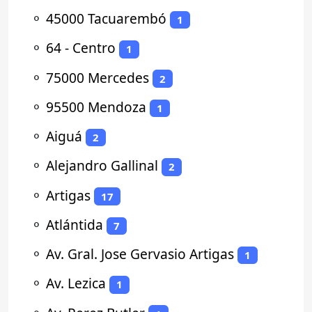
⚬
45000 Tacuarembó
1
⚬
64 - Centro
1
⚬
75000 Mercedes
2
⚬
95500 Mendoza
1
⚬
Aiguá
2
⚬
Alejandro Gallinal
2
⚬
Artigas
17
⚬
Atlántida
7
⚬
Av. Gral. Jose Gervasio Artigas
1
⚬
Av. Lezica
1