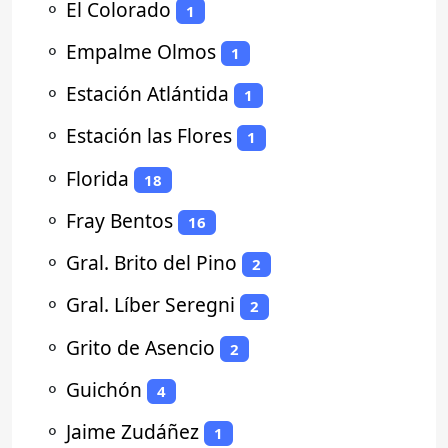
⚬
El Colorado
1
⚬
Empalme Olmos
1
⚬
Estación Atlántida
1
⚬
Estación las Flores
1
⚬
Florida
18
⚬
Fray Bentos
16
⚬
Gral. Brito del Pino
2
⚬
Gral. Líber Seregni
2
⚬
Grito de Asencio
2
⚬
Guichón
4
⚬
Jaime Zudáñez
1