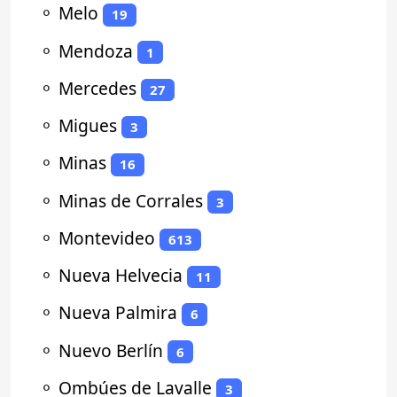
⚬
Melo
19
⚬
Mendoza
1
⚬
Mercedes
27
⚬
Migues
3
⚬
Minas
16
⚬
Minas de Corrales
3
⚬
Montevideo
613
⚬
Nueva Helvecia
11
⚬
Nueva Palmira
6
⚬
Nuevo Berlín
6
⚬
Ombúes de Lavalle
3