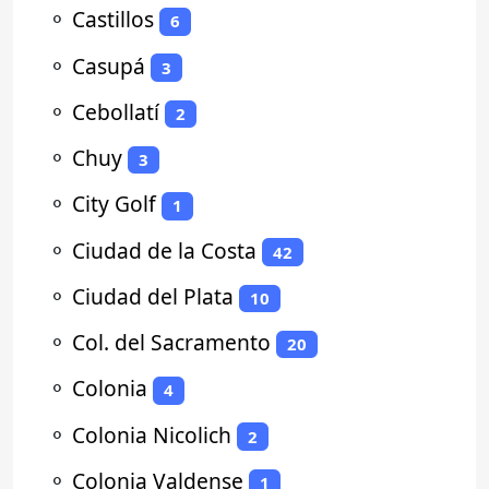
⚬
Castillos
6
⚬
Casupá
3
⚬
Cebollatí
2
⚬
Chuy
3
⚬
City Golf
1
⚬
Ciudad de la Costa
42
⚬
Ciudad del Plata
10
⚬
Col. del Sacramento
20
⚬
Colonia
4
⚬
Colonia Nicolich
2
⚬
Colonia Valdense
1