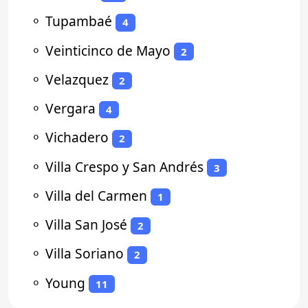
⚬
Tupambaé
4
⚬
Veinticinco de Mayo
2
⚬
Velazquez
2
⚬
Vergara
4
⚬
Vichadero
2
⚬
Villa Crespo y San Andrés
3
⚬
Villa del Carmen
1
⚬
Villa San José
2
⚬
Villa Soriano
2
⚬
Young
11