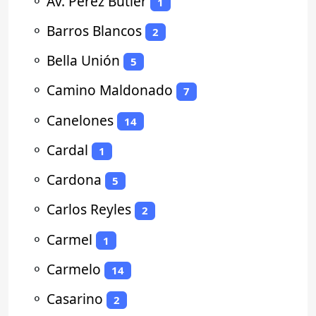
⚬
Av. Perez Butler
1
⚬
Barros Blancos
2
⚬
Bella Unión
5
⚬
Camino Maldonado
7
⚬
Canelones
14
⚬
Cardal
1
⚬
Cardona
5
⚬
Carlos Reyles
2
⚬
Carmel
1
⚬
Carmelo
14
⚬
Casarino
2