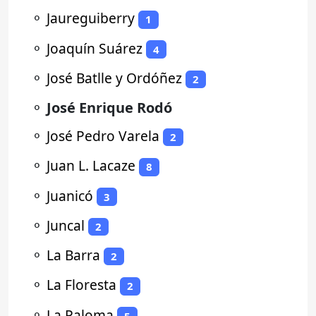
⚬
Jaureguiberry
1
⚬
Joaquín Suárez
4
⚬
José Batlle y Ordóñez
2
⚬
José Enrique Rodó
⚬
José Pedro Varela
2
⚬
Juan L. Lacaze
8
⚬
Juanicó
3
⚬
Juncal
2
⚬
La Barra
2
⚬
La Floresta
2
⚬
La Paloma
5