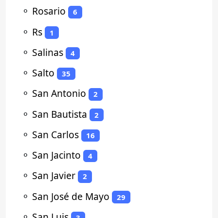
⚬
Rosario
6
⚬
Rs
1
⚬
Salinas
4
⚬
Salto
35
⚬
San Antonio
2
⚬
San Bautista
2
⚬
San Carlos
16
⚬
San Jacinto
4
⚬
San Javier
2
⚬
San José de Mayo
29
⚬
San Luis
3