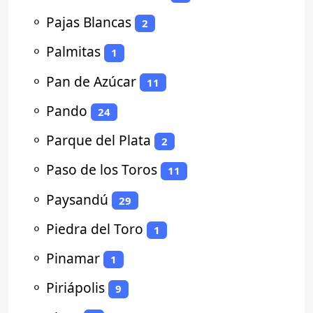
⚬
Pajas Blancas
2
⚬
Palmitas
1
⚬
Pan de Azúcar
11
⚬
Pando
24
⚬
Parque del Plata
2
⚬
Paso de los Toros
11
⚬
Paysandú
29
⚬
Piedra del Toro
1
⚬
Pinamar
1
⚬
Piriápolis
9