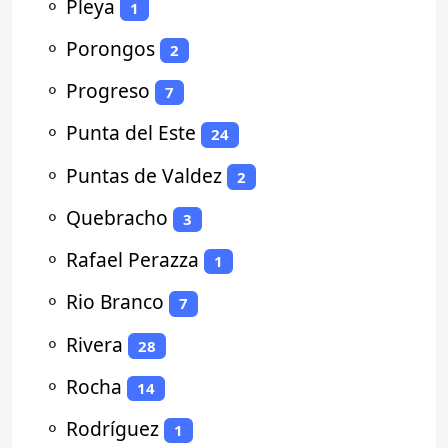
⚬
Pleya
1
⚬
Porongos
2
⚬
Progreso
7
⚬
Punta del Este
24
⚬
Puntas de Valdez
2
⚬
Quebracho
3
⚬
Rafael Perazza
1
⚬
Rio Branco
7
⚬
Rivera
28
⚬
Rocha
14
⚬
Rodríguez
1