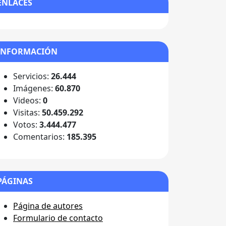
ENLACES
INFORMACIÓN
Servicios:
26.444
Imágenes:
60.870
Videos:
0
Visitas:
50.459.292
Votos:
3.444.477
Comentarios:
185.395
PÁGINAS
Página de autores
Formulario de contacto