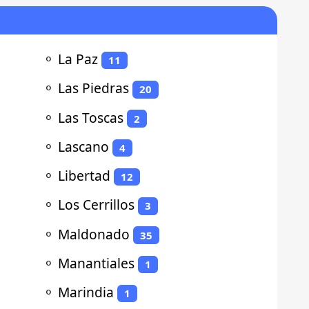
⚬
La Paz
11
⚬
Las Piedras
20
⚬
Las Toscas
2
⚬
Lascano
4
⚬
Libertad
12
⚬
Los Cerrillos
3
⚬
Maldonado
35
⚬
Manantiales
1
⚬
Marindia
1