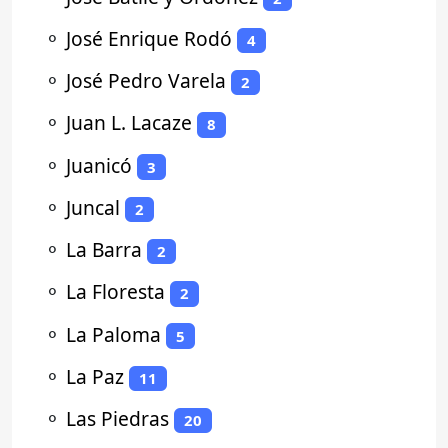
⚬
José Enrique Rodó
4
⚬
José Pedro Varela
2
⚬
Juan L. Lacaze
8
⚬
Juanicó
3
⚬
Juncal
2
⚬
La Barra
2
⚬
La Floresta
2
⚬
La Paloma
5
⚬
La Paz
11
⚬
Las Piedras
20