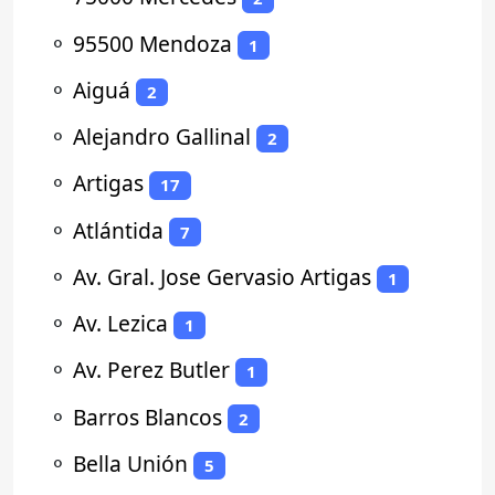
⚬
95500 Mendoza
1
⚬
Aiguá
2
⚬
Alejandro Gallinal
2
⚬
Artigas
17
⚬
Atlántida
7
⚬
Av. Gral. Jose Gervasio Artigas
1
⚬
Av. Lezica
1
⚬
Av. Perez Butler
1
⚬
Barros Blancos
2
⚬
Bella Unión
5