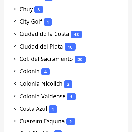
⚬
Chuy
3
⚬
City Golf
1
⚬
Ciudad de la Costa
42
⚬
Ciudad del Plata
10
⚬
Col. del Sacramento
20
⚬
Colonia
4
⚬
Colonia Nicolich
2
⚬
Colonia Valdense
1
⚬
Costa Azul
1
⚬
Cuareim Esquina
2