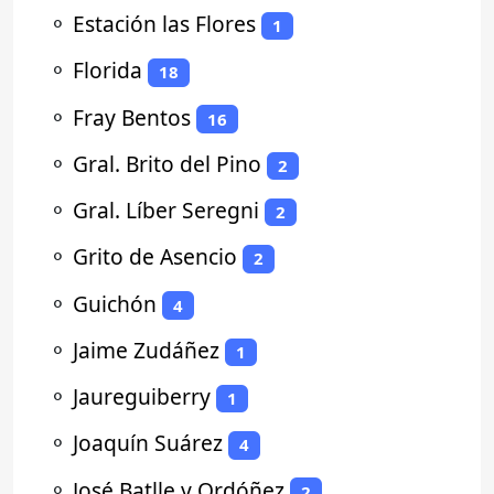
⚬
Estación las Flores
1
⚬
Florida
18
⚬
Fray Bentos
16
⚬
Gral. Brito del Pino
2
⚬
Gral. Líber Seregni
2
⚬
Grito de Asencio
2
⚬
Guichón
4
⚬
Jaime Zudáñez
1
⚬
Jaureguiberry
1
⚬
Joaquín Suárez
4
⚬
José Batlle y Ordóñez
2