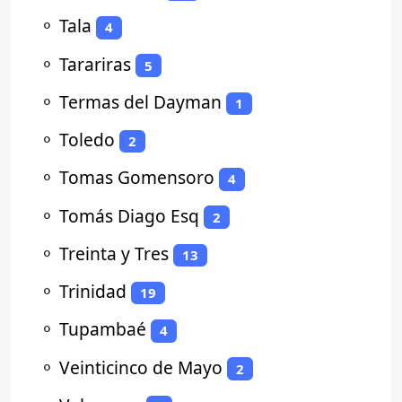
⚬
Tala
4
⚬
Tarariras
5
⚬
Termas del Dayman
1
⚬
Toledo
2
⚬
Tomas Gomensoro
4
⚬
Tomás Diago Esq
2
⚬
Treinta y Tres
13
⚬
Trinidad
19
⚬
Tupambaé
4
⚬
Veinticinco de Mayo
2