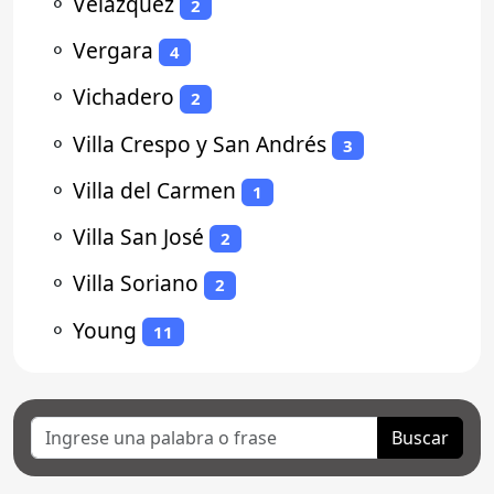
⚬
Velazquez
2
⚬
Vergara
4
⚬
Vichadero
2
⚬
Villa Crespo y San Andrés
3
⚬
Villa del Carmen
1
⚬
Villa San José
2
⚬
Villa Soriano
2
⚬
Young
11
Buscar