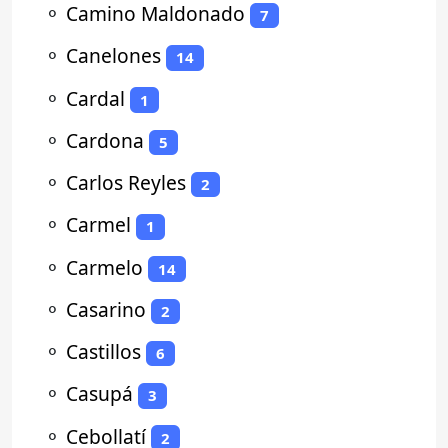
⚬
Camino Maldonado
7
⚬
Canelones
14
⚬
Cardal
1
⚬
Cardona
5
⚬
Carlos Reyles
2
⚬
Carmel
1
⚬
Carmelo
14
⚬
Casarino
2
⚬
Castillos
6
⚬
Casupá
3
⚬
Cebollatí
2