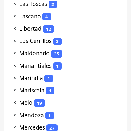
⚬
Las Toscas
2
⚬
Lascano
4
⚬
Libertad
12
⚬
Los Cerrillos
3
⚬
Maldonado
35
⚬
Manantiales
1
⚬
Marindia
1
⚬
Mariscala
1
⚬
Melo
19
⚬
Mendoza
1
⚬
Mercedes
27