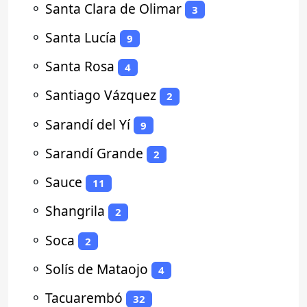
⚬
Santa Clara de Olimar
3
⚬
Santa Lucía
9
⚬
Santa Rosa
4
⚬
Santiago Vázquez
2
⚬
Sarandí del Yí
9
⚬
Sarandí Grande
2
⚬
Sauce
11
⚬
Shangrila
2
⚬
Soca
2
⚬
Solís de Mataojo
4
⚬
Tacuarembó
32