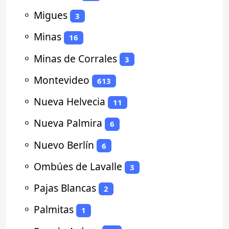
⚬
Migues
3
⚬
Minas
16
⚬
Minas de Corrales
3
⚬
Montevideo
613
⚬
Nueva Helvecia
11
⚬
Nueva Palmira
6
⚬
Nuevo Berlín
6
⚬
Ombúes de Lavalle
3
⚬
Pajas Blancas
2
⚬
Palmitas
1