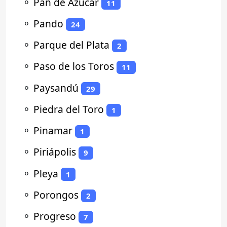
⚬
Pan de Azúcar
11
⚬
Pando
24
⚬
Parque del Plata
2
⚬
Paso de los Toros
11
⚬
Paysandú
29
⚬
Piedra del Toro
1
⚬
Pinamar
1
⚬
Piriápolis
9
⚬
Pleya
1
⚬
Porongos
2
⚬
Progreso
7