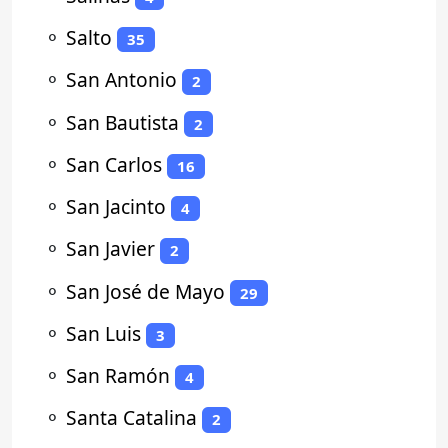
⚬
Salto
35
⚬
San Antonio
2
⚬
San Bautista
2
⚬
San Carlos
16
⚬
San Jacinto
4
⚬
San Javier
2
⚬
San José de Mayo
29
⚬
San Luis
3
⚬
San Ramón
4
⚬
Santa Catalina
2