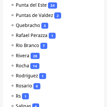
⚬
Punta del Este
24
⚬
Puntas de Valdez
2
⚬
Quebracho
3
⚬
Rafael Perazza
1
⚬
Rio Branco
7
⚬
Rivera
28
⚬
Rocha
14
⚬
Rodríguez
1
⚬
Rosario
6
⚬
Rs
1
⚬
Salinas
4