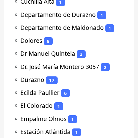
⚬
Cuchilla Alta
1
⚬
Departamento de Durazno
1
⚬
Departamento de Maldonado
1
⚬
Dolores
8
⚬
Dr Manuel Quintela
2
⚬
Dr. José María Montero 3057
2
⚬
Durazno
17
⚬
Ecilda Paullier
6
⚬
El Colorado
1
⚬
Empalme Olmos
1
⚬
Estación Atlántida
1