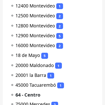
⚬
12400 Montevideo
1
⚬
12500 Montevideo
2
⚬
12800 Montevideo
2
⚬
12900 Montevideo
5
⚬
16000 Montevideo
2
⚬
18 de Mayo
5
⚬
20000 Maldonado
1
⚬
20001 la Barra
1
⚬
45000 Tacuarembó
1
⚬
64 - Centro
⚬
75000 Mercedes
2