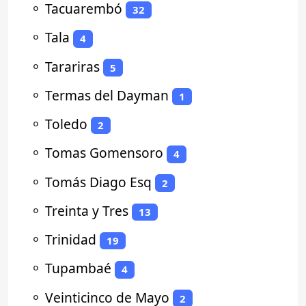
⚬
Tacuarembó
32
⚬
Tala
4
⚬
Tarariras
5
⚬
Termas del Dayman
1
⚬
Toledo
2
⚬
Tomas Gomensoro
4
⚬
Tomás Diago Esq
2
⚬
Treinta y Tres
13
⚬
Trinidad
19
⚬
Tupambaé
4
⚬
Veinticinco de Mayo
2