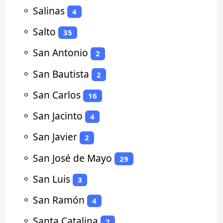
⚬
Salinas
4
⚬
Salto
35
⚬
San Antonio
2
⚬
San Bautista
2
⚬
San Carlos
16
⚬
San Jacinto
4
⚬
San Javier
2
⚬
San José de Mayo
29
⚬
San Luis
3
⚬
San Ramón
4
⚬
Santa Catalina
2