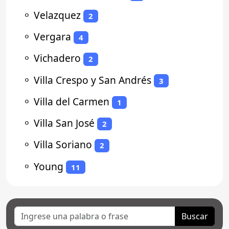
⚬
Velazquez
2
⚬
Vergara
4
⚬
Vichadero
2
⚬
Villa Crespo y San Andrés
3
⚬
Villa del Carmen
1
⚬
Villa San José
2
⚬
Villa Soriano
2
⚬
Young
11
Buscar