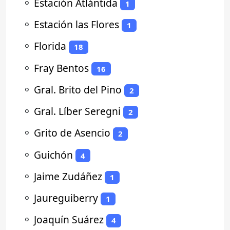
⚬
Estación Atlántida
1
⚬
Estación las Flores
1
⚬
Florida
18
⚬
Fray Bentos
16
⚬
Gral. Brito del Pino
2
⚬
Gral. Líber Seregni
2
⚬
Grito de Asencio
2
⚬
Guichón
4
⚬
Jaime Zudáñez
1
⚬
Jaureguiberry
1
⚬
Joaquín Suárez
4