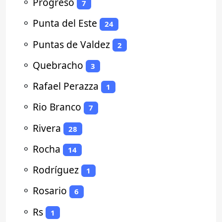
⚬
Progreso
7
⚬
Punta del Este
24
⚬
Puntas de Valdez
2
⚬
Quebracho
3
⚬
Rafael Perazza
1
⚬
Rio Branco
7
⚬
Rivera
28
⚬
Rocha
14
⚬
Rodríguez
1
⚬
Rosario
6
⚬
Rs
1