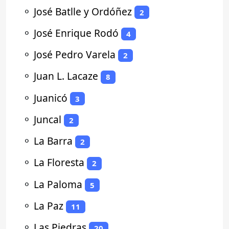
⚬
José Batlle y Ordóñez
2
⚬
José Enrique Rodó
4
⚬
José Pedro Varela
2
⚬
Juan L. Lacaze
8
⚬
Juanicó
3
⚬
Juncal
2
⚬
La Barra
2
⚬
La Floresta
2
⚬
La Paloma
5
⚬
La Paz
11
⚬
Las Piedras
20