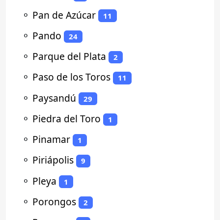
⚬
Pan de Azúcar
11
⚬
Pando
24
⚬
Parque del Plata
2
⚬
Paso de los Toros
11
⚬
Paysandú
29
⚬
Piedra del Toro
1
⚬
Pinamar
1
⚬
Piriápolis
9
⚬
Pleya
1
⚬
Porongos
2