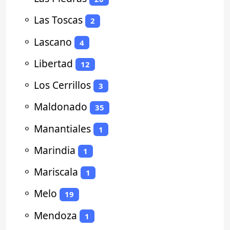
⚬
Las Toscas
2
⚬
Lascano
4
⚬
Libertad
12
⚬
Los Cerrillos
3
⚬
Maldonado
35
⚬
Manantiales
1
⚬
Marindia
1
⚬
Mariscala
1
⚬
Melo
19
⚬
Mendoza
1