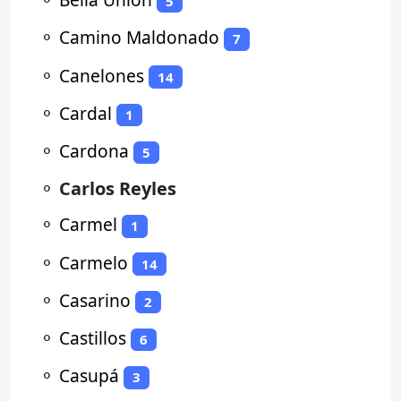
5
⚬
Camino Maldonado
7
⚬
Canelones
14
⚬
Cardal
1
⚬
Cardona
5
⚬
Carlos Reyles
⚬
Carmel
1
⚬
Carmelo
14
⚬
Casarino
2
⚬
Castillos
6
⚬
Casupá
3