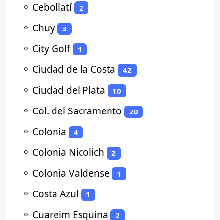
⚬
Cebollatí
2
⚬
Chuy
3
⚬
City Golf
1
⚬
Ciudad de la Costa
42
⚬
Ciudad del Plata
10
⚬
Col. del Sacramento
20
⚬
Colonia
4
⚬
Colonia Nicolich
2
⚬
Colonia Valdense
1
⚬
Costa Azul
1
⚬
Cuareim Esquina
2