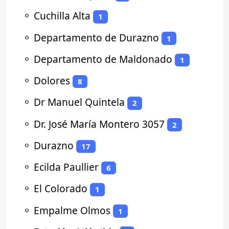
⚬
Cuchilla Alta
1
⚬
Departamento de Durazno
1
⚬
Departamento de Maldonado
1
⚬
Dolores
8
⚬
Dr Manuel Quintela
2
⚬
Dr. José María Montero 3057
2
⚬
Durazno
17
⚬
Ecilda Paullier
6
⚬
El Colorado
1
⚬
Empalme Olmos
1