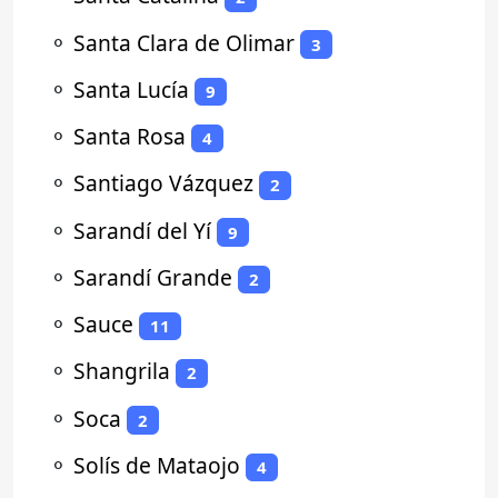
⚬
Santa Clara de Olimar
3
⚬
Santa Lucía
9
⚬
Santa Rosa
4
⚬
Santiago Vázquez
2
⚬
Sarandí del Yí
9
⚬
Sarandí Grande
2
⚬
Sauce
11
⚬
Shangrila
2
⚬
Soca
2
⚬
Solís de Mataojo
4