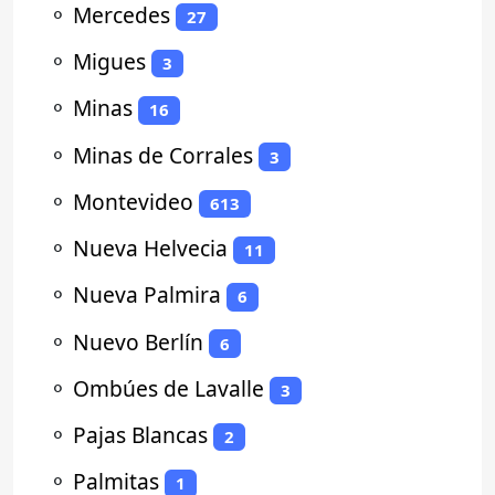
⚬
Mercedes
27
⚬
Migues
3
⚬
Minas
16
⚬
Minas de Corrales
3
⚬
Montevideo
613
⚬
Nueva Helvecia
11
⚬
Nueva Palmira
6
⚬
Nuevo Berlín
6
⚬
Ombúes de Lavalle
3
⚬
Pajas Blancas
2
⚬
Palmitas
1