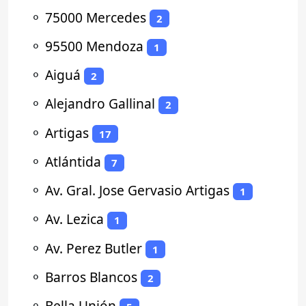
⚬
75000 Mercedes
2
⚬
95500 Mendoza
1
⚬
Aiguá
2
⚬
Alejandro Gallinal
2
⚬
Artigas
17
⚬
Atlántida
7
⚬
Av. Gral. Jose Gervasio Artigas
1
⚬
Av. Lezica
1
⚬
Av. Perez Butler
1
⚬
Barros Blancos
2
⚬
Bella Unión