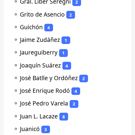
⚬
Gral. Líber Seregni
2
⚬
Grito de Asencio
2
⚬
Guichón
4
⚬
Jaime Zudáñez
1
⚬
Jaureguiberry
1
⚬
Joaquín Suárez
4
⚬
José Batlle y Ordóñez
2
⚬
José Enrique Rodó
4
⚬
José Pedro Varela
2
⚬
Juan L. Lacaze
8
⚬
Juanicó
3