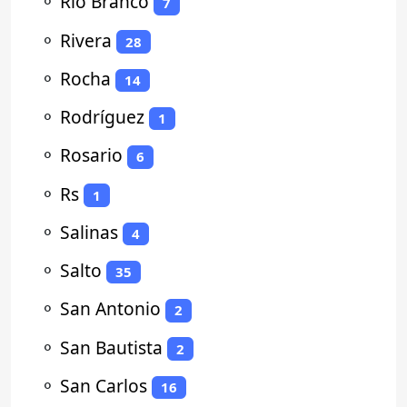
⚬
Rio Branco
7
⚬
Rivera
28
⚬
Rocha
14
⚬
Rodríguez
1
⚬
Rosario
6
⚬
Rs
1
⚬
Salinas
4
⚬
Salto
35
⚬
San Antonio
2
⚬
San Bautista
2
⚬
San Carlos
16