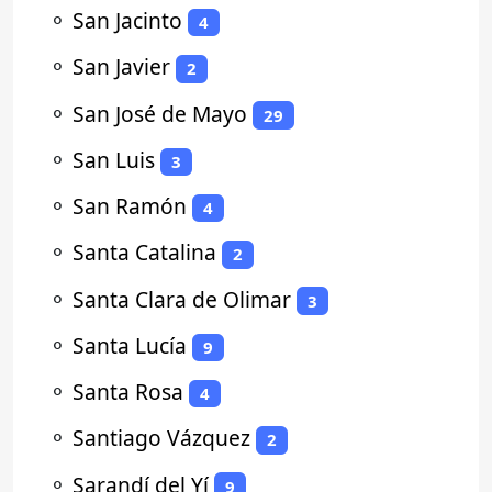
⚬
San Jacinto
4
⚬
San Javier
2
⚬
San José de Mayo
29
⚬
San Luis
3
⚬
San Ramón
4
⚬
Santa Catalina
2
⚬
Santa Clara de Olimar
3
⚬
Santa Lucía
9
⚬
Santa Rosa
4
⚬
Santiago Vázquez
2
⚬
Sarandí del Yí
9