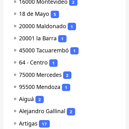
⚬
16000 Montevideo
2
⚬
18 de Mayo
5
⚬
20000 Maldonado
1
⚬
20001 la Barra
1
⚬
45000 Tacuarembó
1
⚬
64 - Centro
1
⚬
75000 Mercedes
2
⚬
95500 Mendoza
1
⚬
Aiguá
2
⚬
Alejandro Gallinal
2
⚬
Artigas
17