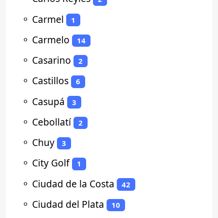
⚬
Carmel
1
⚬
Carmelo
14
⚬
Casarino
2
⚬
Castillos
6
⚬
Casupá
3
⚬
Cebollatí
2
⚬
Chuy
3
⚬
City Golf
1
⚬
Ciudad de la Costa
42
⚬
Ciudad del Plata
10