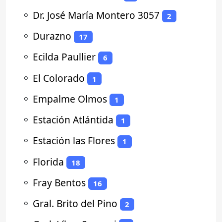
⚬
Dr. José María Montero 3057
2
⚬
Durazno
17
⚬
Ecilda Paullier
6
⚬
El Colorado
1
⚬
Empalme Olmos
1
⚬
Estación Atlántida
1
⚬
Estación las Flores
1
⚬
Florida
18
⚬
Fray Bentos
16
⚬
Gral. Brito del Pino
2