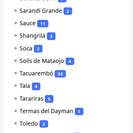
⚬
Sarandí Grande
2
⚬
Sauce
11
⚬
Shangrila
2
⚬
Soca
2
⚬
Solís de Mataojo
4
⚬
Tacuarembó
32
⚬
Tala
4
⚬
Tarariras
5
⚬
Termas del Dayman
1
⚬
Toledo
2