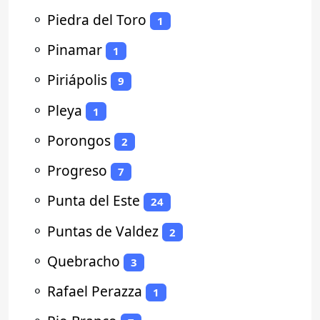
⚬
Piedra del Toro
1
⚬
Pinamar
1
⚬
Piriápolis
9
⚬
Pleya
1
⚬
Porongos
2
⚬
Progreso
7
⚬
Punta del Este
24
⚬
Puntas de Valdez
2
⚬
Quebracho
3
⚬
Rafael Perazza
1