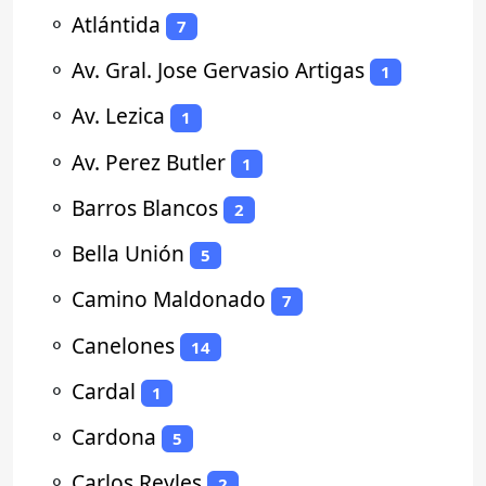
⚬
Atlántida
7
⚬
Av. Gral. Jose Gervasio Artigas
1
⚬
Av. Lezica
1
⚬
Av. Perez Butler
1
⚬
Barros Blancos
2
⚬
Bella Unión
5
⚬
Camino Maldonado
7
⚬
Canelones
14
⚬
Cardal
1
⚬
Cardona
5
⚬
Carlos Reyles
2