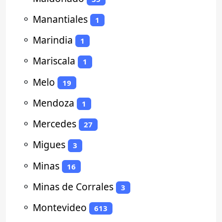
⚬
Manantiales
1
⚬
Marindia
1
⚬
Mariscala
1
⚬
Melo
19
⚬
Mendoza
1
⚬
Mercedes
27
⚬
Migues
3
⚬
Minas
16
⚬
Minas de Corrales
3
⚬
Montevideo
613