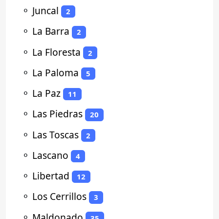
⚬
Juncal
2
⚬
La Barra
2
⚬
La Floresta
2
⚬
La Paloma
5
⚬
La Paz
11
⚬
Las Piedras
20
⚬
Las Toscas
2
⚬
Lascano
4
⚬
Libertad
12
⚬
Los Cerrillos
3
⚬
Maldonado
35