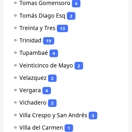
⚬
Tomas Gomensoro
4
⚬
Tomás Diago Esq
2
⚬
Treinta y Tres
13
⚬
Trinidad
19
⚬
Tupambaé
4
⚬
Veinticinco de Mayo
2
⚬
Velazquez
2
⚬
Vergara
4
⚬
Vichadero
2
⚬
Villa Crespo y San Andrés
3
⚬
Villa del Carmen
1