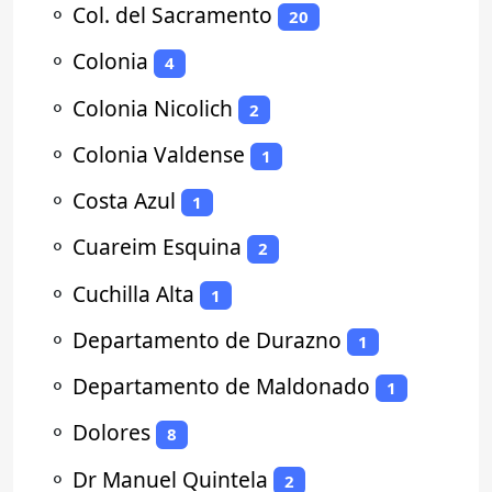
⚬
Col. del Sacramento
20
⚬
Colonia
4
⚬
Colonia Nicolich
2
⚬
Colonia Valdense
1
⚬
Costa Azul
1
⚬
Cuareim Esquina
2
⚬
Cuchilla Alta
1
⚬
Departamento de Durazno
1
⚬
Departamento de Maldonado
1
⚬
Dolores
8
⚬
Dr Manuel Quintela
2