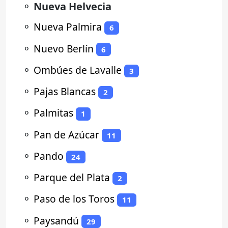
⚬
Nueva Helvecia
⚬
Nueva Palmira
6
⚬
Nuevo Berlín
6
⚬
Ombúes de Lavalle
3
⚬
Pajas Blancas
2
⚬
Palmitas
1
⚬
Pan de Azúcar
11
⚬
Pando
24
⚬
Parque del Plata
2
⚬
Paso de los Toros
11
⚬
Paysandú
29