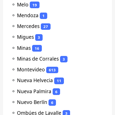
⚬
Melo
19
⚬
Mendoza
1
⚬
Mercedes
27
⚬
Migues
3
⚬
Minas
16
⚬
Minas de Corrales
3
⚬
Montevideo
613
⚬
Nueva Helvecia
11
⚬
Nueva Palmira
6
⚬
Nuevo Berlín
6
⚬
Ombúes de Lavalle
3