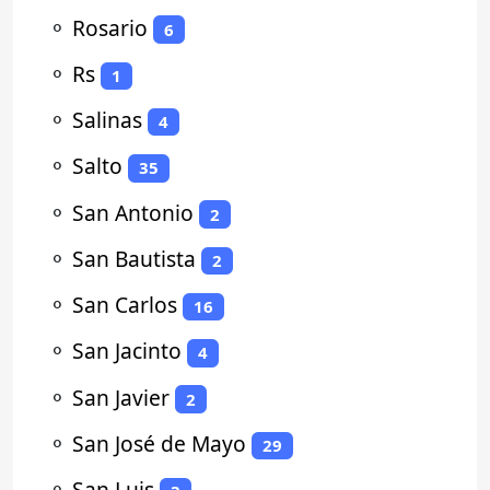
⚬
Rosario
6
⚬
Rs
1
⚬
Salinas
4
⚬
Salto
35
⚬
San Antonio
2
⚬
San Bautista
2
⚬
San Carlos
16
⚬
San Jacinto
4
⚬
San Javier
2
⚬
San José de Mayo
29
⚬
San Luis