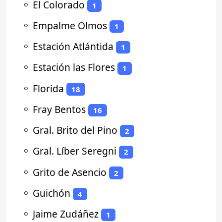
⚬
El Colorado
1
⚬
Empalme Olmos
1
⚬
Estación Atlántida
1
⚬
Estación las Flores
1
⚬
Florida
18
⚬
Fray Bentos
16
⚬
Gral. Brito del Pino
2
⚬
Gral. Líber Seregni
2
⚬
Grito de Asencio
2
⚬
Guichón
4
⚬
Jaime Zudáñez
1