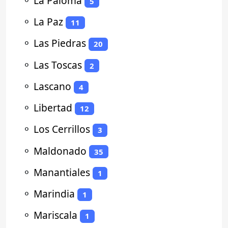
⚬
La Paloma
5
⚬
La Paz
11
⚬
Las Piedras
20
⚬
Las Toscas
2
⚬
Lascano
4
⚬
Libertad
12
⚬
Los Cerrillos
3
⚬
Maldonado
35
⚬
Manantiales
1
⚬
Marindia
1
⚬
Mariscala
1