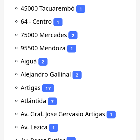
⚬
45000 Tacuarembó
1
⚬
64 - Centro
1
⚬
75000 Mercedes
2
⚬
95500 Mendoza
1
⚬
Aiguá
2
⚬
Alejandro Gallinal
2
⚬
Artigas
17
⚬
Atlántida
7
⚬
Av. Gral. Jose Gervasio Artigas
1
⚬
Av. Lezica
1