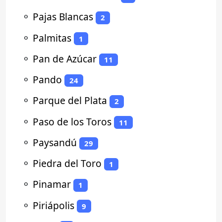
⚬
Pajas Blancas
2
⚬
Palmitas
1
⚬
Pan de Azúcar
11
⚬
Pando
24
⚬
Parque del Plata
2
⚬
Paso de los Toros
11
⚬
Paysandú
29
⚬
Piedra del Toro
1
⚬
Pinamar
1
⚬
Piriápolis
9