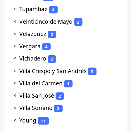
⚬
Tupambaé
4
⚬
Veinticinco de Mayo
2
⚬
Velazquez
2
⚬
Vergara
4
⚬
Vichadero
2
⚬
Villa Crespo y San Andrés
3
⚬
Villa del Carmen
1
⚬
Villa San José
2
⚬
Villa Soriano
2
⚬
Young
11