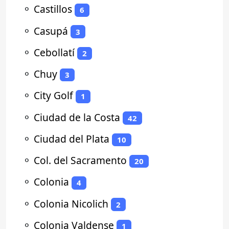
⚬
Castillos
6
⚬
Casupá
3
⚬
Cebollatí
2
⚬
Chuy
3
⚬
City Golf
1
⚬
Ciudad de la Costa
42
⚬
Ciudad del Plata
10
⚬
Col. del Sacramento
20
⚬
Colonia
4
⚬
Colonia Nicolich
2
⚬
Colonia Valdense
1