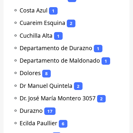
⚬
Costa Azul
1
⚬
Cuareim Esquina
2
⚬
Cuchilla Alta
1
⚬
Departamento de Durazno
1
⚬
Departamento de Maldonado
1
⚬
Dolores
8
⚬
Dr Manuel Quintela
2
⚬
Dr. José María Montero 3057
2
⚬
Durazno
17
⚬
Ecilda Paullier
6