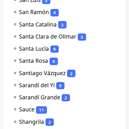
3
⚬
San Ramón
4
⚬
Santa Catalina
2
⚬
Santa Clara de Olimar
3
⚬
Santa Lucía
9
⚬
Santa Rosa
4
⚬
Santiago Vázquez
2
⚬
Sarandí del Yí
9
⚬
Sarandí Grande
2
⚬
Sauce
11
⚬
Shangrila
2