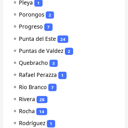
⚬
Pleya
1
⚬
Porongos
2
⚬
Progreso
7
⚬
Punta del Este
24
⚬
Puntas de Valdez
2
⚬
Quebracho
3
⚬
Rafael Perazza
1
⚬
Rio Branco
7
⚬
Rivera
28
⚬
Rocha
14
⚬
Rodríguez
1