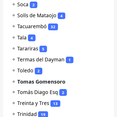
⚬
Soca
2
⚬
Solís de Mataojo
4
⚬
Tacuarembó
32
⚬
Tala
4
⚬
Tarariras
5
⚬
Termas del Dayman
1
⚬
Toledo
2
⚬
Tomas Gomensoro
⚬
Tomás Diago Esq
2
⚬
Treinta y Tres
13
⚬
Trinidad
19