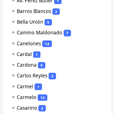
⚬
Av. Perez Butler
1
⚬
Barros Blancos
2
⚬
Bella Unión
5
⚬
Camino Maldonado
7
⚬
Canelones
14
⚬
Cardal
1
⚬
Cardona
5
⚬
Carlos Reyles
2
⚬
Carmel
1
⚬
Carmelo
14
⚬
Casarino
2