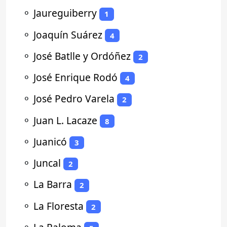
⚬
Jaureguiberry
1
⚬
Joaquín Suárez
4
⚬
José Batlle y Ordóñez
2
⚬
José Enrique Rodó
4
⚬
José Pedro Varela
2
⚬
Juan L. Lacaze
8
⚬
Juanicó
3
⚬
Juncal
2
⚬
La Barra
2
⚬
La Floresta
2