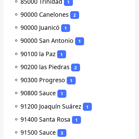
⚬
85000 Trinidad
1
⚬
90000 Canelones
2
⚬
90000 Juanicó
1
⚬
90000 San Antonio
1
⚬
90100 la Paz
1
⚬
90200 las Piedras
2
⚬
90300 Progreso
1
⚬
90800 Sauce
1
⚬
91200 Joaquín Suárez
1
⚬
91400 Santa Rosa
1
⚬
91500 Sauce
3