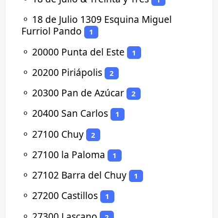
⚬
18 de Julio 1309 Esquina Miguel
Furriol Pando
1
⚬
20000 Punta del Este
1
⚬
20200 Piriápolis
2
⚬
20300 Pan de Azúcar
2
⚬
20400 San Carlos
1
⚬
27100 Chuy
2
⚬
27100 la Paloma
1
⚬
27102 Barra del Chuy
1
⚬
27200 Castillos
1
⚬
27300 Lascano
2