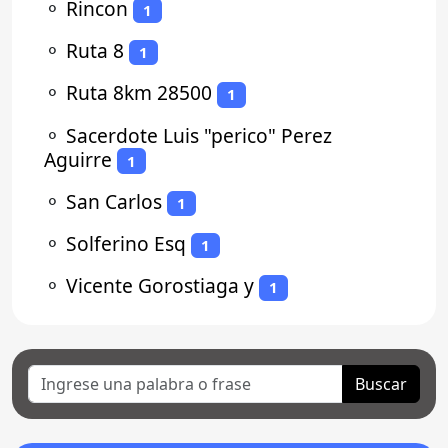
⚬
Rincon
1
⚬
Ruta 8
1
⚬
Ruta 8km 28500
1
⚬
Sacerdote Luis "perico" Perez
Aguirre
1
⚬
San Carlos
1
⚬
Solferino Esq
1
⚬
Vicente Gorostiaga y
1
Buscar