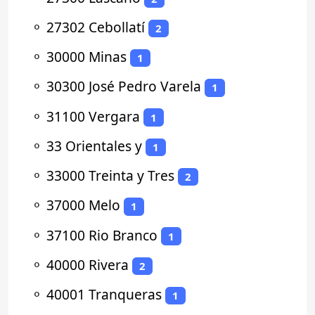
⚬
27302 Cebollatí
2
⚬
30000 Minas
1
⚬
30300 José Pedro Varela
1
⚬
31100 Vergara
1
⚬
33 Orientales y
1
⚬
33000 Treinta y Tres
2
⚬
37000 Melo
1
⚬
37100 Rio Branco
1
⚬
40000 Rivera
2
⚬
40001 Tranqueras
1