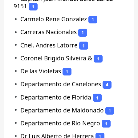
9151
1
⚬
Carmelo Rene Gonzalez
1
⚬
Carreras Nacionales
1
⚬
Cnel. Andres Latorre
1
⚬
Coronel Brigido Silveira &
1
⚬
De las Violetas
1
⚬
Departamento de Canelones
4
⚬
Departamento de Florida
1
⚬
Departamento de Maldonado
1
⚬
Departamento de Río Negro
1
⚬
Dr Luis Alberto de Herrera
1