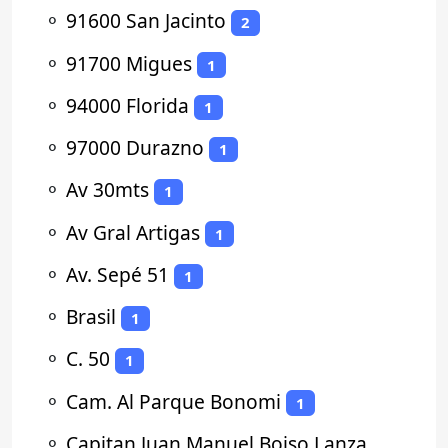
⚬
91600 San Jacinto
2
⚬
91700 Migues
1
⚬
94000 Florida
1
⚬
97000 Durazno
1
⚬
Av 30mts
1
⚬
Av Gral Artigas
1
⚬
Av. Sepé 51
1
⚬
Brasil
1
⚬
C. 50
1
⚬
Cam. Al Parque Bonomi
1
⚬
Capitan Juan Manuel Boiso Lanza