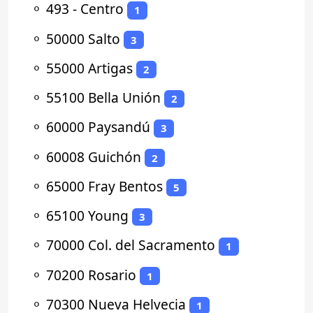
⚬
493 - Centro
1
⚬
50000 Salto
3
⚬
55000 Artigas
2
⚬
55100 Bella Unión
2
⚬
60000 Paysandú
3
⚬
60008 Guichón
2
⚬
65000 Fray Bentos
5
⚬
65100 Young
3
⚬
70000 Col. del Sacramento
1
⚬
70200 Rosario
1
⚬
70300 Nueva Helvecia
1