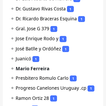
⚬
Dr. Gustavo Rivas Costa
1
⚬
Dr. Ricardo Braceras Esquina
1
⚬
Gral. Jose G 379
1
⚬
Jose Enrique Rodo y
1
⚬
José Batlle y Ordóñez
1
⚬
Juanicó
1
⚬
Mario Ferreira
⚬
Presbitero Romulo Carlo
1
⚬
Progreso Canelones Uruguay .cp
1
⚬
Ramon Ortiz 28
1