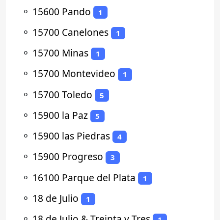
⚬
15600 Pando
1
⚬
15700 Canelones
1
⚬
15700 Minas
1
⚬
15700 Montevideo
1
⚬
15700 Toledo
5
⚬
15900 la Paz
5
⚬
15900 las Piedras
4
⚬
15900 Progreso
3
⚬
16100 Parque del Plata
1
⚬
18 de Julio
1
⚬
18 de Julio & Treinta y Tres
1