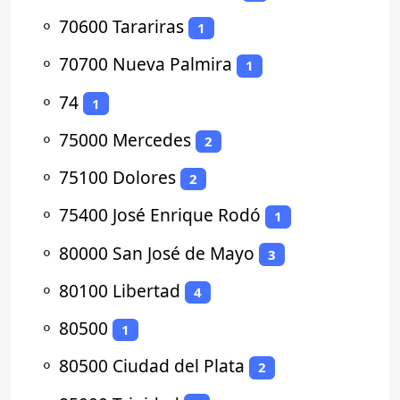
⚬
70600 Tarariras
1
⚬
70700 Nueva Palmira
1
⚬
74
1
⚬
75000 Mercedes
2
⚬
75100 Dolores
2
⚬
75400 José Enrique Rodó
1
⚬
80000 San José de Mayo
3
⚬
80100 Libertad
4
⚬
80500
1
⚬
80500 Ciudad del Plata
2