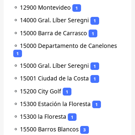
⚬
12900 Montevideo
1
⚬
14000 Gral. Líber Seregni
1
⚬
15000 Barra de Carrasco
1
⚬
15000 Departamento de Canelones
1
⚬
15000 Gral. Líber Seregni
1
⚬
15001 Ciudad de la Costa
1
⚬
15200 City Golf
1
⚬
15300 Estación la Floresta
1
⚬
15300 la Floresta
1
⚬
15500 Barros Blancos
3