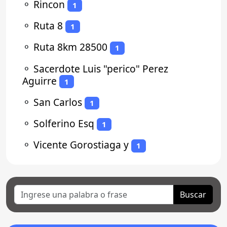
⚬
Rincon
1
⚬
Ruta 8
1
⚬
Ruta 8km 28500
1
⚬
Sacerdote Luis "perico" Perez
Aguirre
1
⚬
San Carlos
1
⚬
Solferino Esq
1
⚬
Vicente Gorostiaga y
1
Buscar