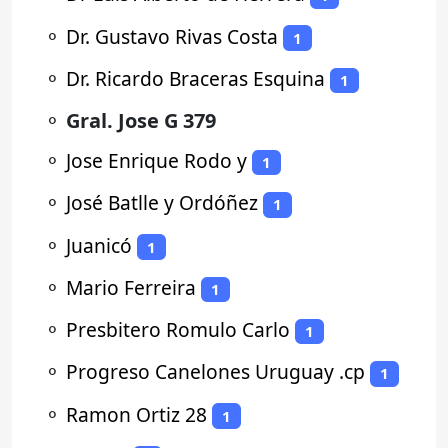
⚬
Dr. Gustavo Rivas Costa
1
⚬
Dr. Ricardo Braceras Esquina
1
⚬
Gral. Jose G 379
⚬
Jose Enrique Rodo y
1
⚬
José Batlle y Ordóñez
1
⚬
Juanicó
1
⚬
Mario Ferreira
1
⚬
Presbitero Romulo Carlo
1
⚬
Progreso Canelones Uruguay .cp
1
⚬
Ramon Ortiz 28
1