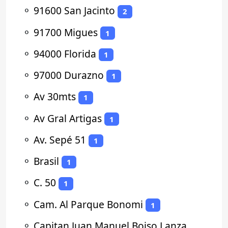
⚬
91600 San Jacinto
2
⚬
91700 Migues
1
⚬
94000 Florida
1
⚬
97000 Durazno
1
⚬
Av 30mts
1
⚬
Av Gral Artigas
1
⚬
Av. Sepé 51
1
⚬
Brasil
1
⚬
C. 50
1
⚬
Cam. Al Parque Bonomi
1
⚬
Capitan Juan Manuel Boiso Lanza