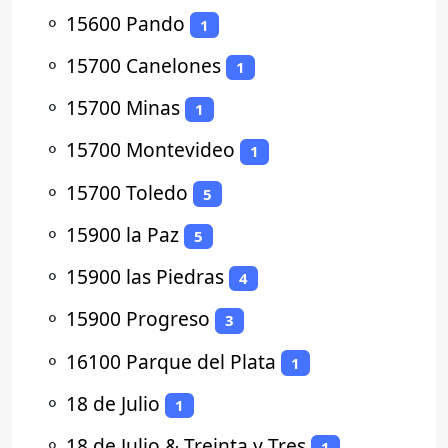
⚬
15600 Pando
1
⚬
15700 Canelones
1
⚬
15700 Minas
1
⚬
15700 Montevideo
1
⚬
15700 Toledo
5
⚬
15900 la Paz
5
⚬
15900 las Piedras
4
⚬
15900 Progreso
3
⚬
16100 Parque del Plata
1
⚬
18 de Julio
1
⚬
18 de Julio & Treinta y Tres
1