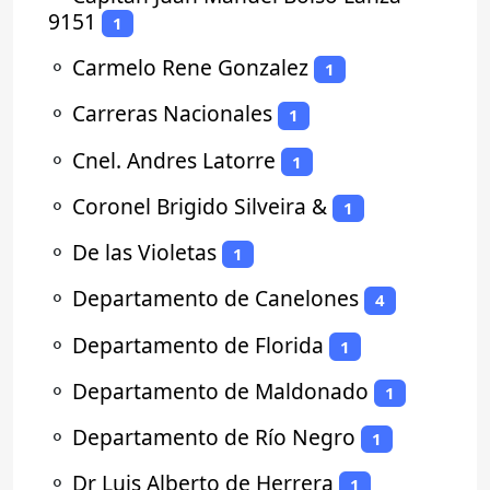
9151
1
⚬
Carmelo Rene Gonzalez
1
⚬
Carreras Nacionales
1
⚬
Cnel. Andres Latorre
1
⚬
Coronel Brigido Silveira &
1
⚬
De las Violetas
1
⚬
Departamento de Canelones
4
⚬
Departamento de Florida
1
⚬
Departamento de Maldonado
1
⚬
Departamento de Río Negro
1
⚬
Dr Luis Alberto de Herrera
1