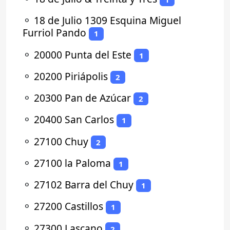
⚬
18 de Julio 1309 Esquina Miguel
Furriol Pando
1
⚬
20000 Punta del Este
1
⚬
20200 Piriápolis
2
⚬
20300 Pan de Azúcar
2
⚬
20400 San Carlos
1
⚬
27100 Chuy
2
⚬
27100 la Paloma
1
⚬
27102 Barra del Chuy
1
⚬
27200 Castillos
1
⚬
27300 Lascano
2