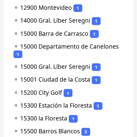
⚬
12900 Montevideo
1
⚬
14000 Gral. Líber Seregni
1
⚬
15000 Barra de Carrasco
1
⚬
15000 Departamento de Canelones
1
⚬
15000 Gral. Líber Seregni
1
⚬
15001 Ciudad de la Costa
1
⚬
15200 City Golf
1
⚬
15300 Estación la Floresta
1
⚬
15300 la Floresta
1
⚬
15500 Barros Blancos
3