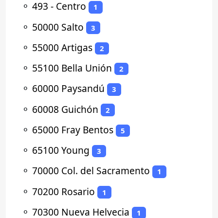
⚬
493 - Centro
1
⚬
50000 Salto
3
⚬
55000 Artigas
2
⚬
55100 Bella Unión
2
⚬
60000 Paysandú
3
⚬
60008 Guichón
2
⚬
65000 Fray Bentos
5
⚬
65100 Young
3
⚬
70000 Col. del Sacramento
1
⚬
70200 Rosario
1
⚬
70300 Nueva Helvecia
1