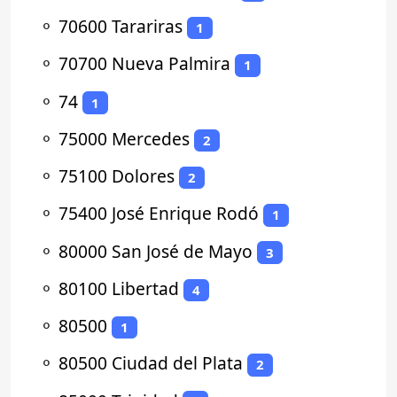
⚬
70600 Tarariras
1
⚬
70700 Nueva Palmira
1
⚬
74
1
⚬
75000 Mercedes
2
⚬
75100 Dolores
2
⚬
75400 José Enrique Rodó
1
⚬
80000 San José de Mayo
3
⚬
80100 Libertad
4
⚬
80500
1
⚬
80500 Ciudad del Plata
2