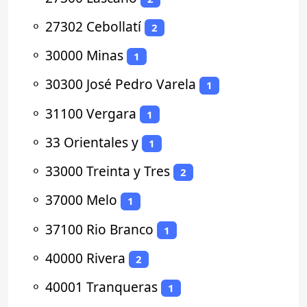
⚬
27302 Cebollatí
2
⚬
30000 Minas
1
⚬
30300 José Pedro Varela
1
⚬
31100 Vergara
1
⚬
33 Orientales y
1
⚬
33000 Treinta y Tres
2
⚬
37000 Melo
1
⚬
37100 Rio Branco
1
⚬
40000 Rivera
2
⚬
40001 Tranqueras
1