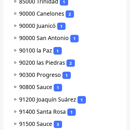
⚬
85000 Trinidad
1
⚬
90000 Canelones
2
⚬
90000 Juanicó
1
⚬
90000 San Antonio
1
⚬
90100 la Paz
1
⚬
90200 las Piedras
2
⚬
90300 Progreso
1
⚬
90800 Sauce
1
⚬
91200 Joaquín Suárez
1
⚬
91400 Santa Rosa
1
⚬
91500 Sauce
3