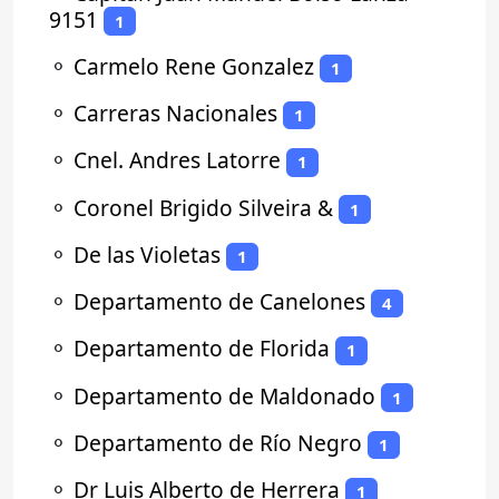
9151
1
⚬
Carmelo Rene Gonzalez
1
⚬
Carreras Nacionales
1
⚬
Cnel. Andres Latorre
1
⚬
Coronel Brigido Silveira &
1
⚬
De las Violetas
1
⚬
Departamento de Canelones
4
⚬
Departamento de Florida
1
⚬
Departamento de Maldonado
1
⚬
Departamento de Río Negro
1
⚬
Dr Luis Alberto de Herrera
1