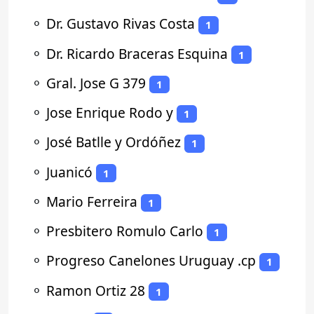
⚬
Dr. Gustavo Rivas Costa
1
⚬
Dr. Ricardo Braceras Esquina
1
⚬
Gral. Jose G 379
1
⚬
Jose Enrique Rodo y
1
⚬
José Batlle y Ordóñez
1
⚬
Juanicó
1
⚬
Mario Ferreira
1
⚬
Presbitero Romulo Carlo
1
⚬
Progreso Canelones Uruguay .cp
1
⚬
Ramon Ortiz 28
1