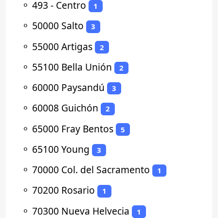
⚬
493 - Centro
1
⚬
50000 Salto
3
⚬
55000 Artigas
2
⚬
55100 Bella Unión
2
⚬
60000 Paysandú
3
⚬
60008 Guichón
2
⚬
65000 Fray Bentos
5
⚬
65100 Young
3
⚬
70000 Col. del Sacramento
1
⚬
70200 Rosario
1
⚬
70300 Nueva Helvecia
1