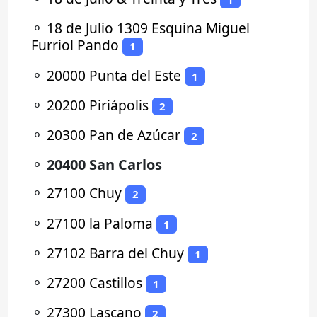
⚬
18 de Julio 1309 Esquina Miguel
Furriol Pando
1
⚬
20000 Punta del Este
1
⚬
20200 Piriápolis
2
⚬
20300 Pan de Azúcar
2
⚬
20400 San Carlos
⚬
27100 Chuy
2
⚬
27100 la Paloma
1
⚬
27102 Barra del Chuy
1
⚬
27200 Castillos
1
⚬
27300 Lascano
2