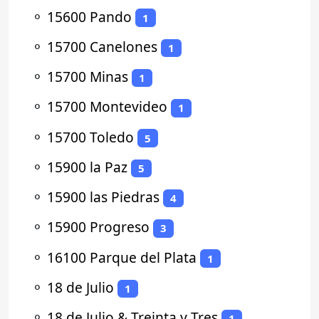
⚬
15600 Pando
1
⚬
15700 Canelones
1
⚬
15700 Minas
1
⚬
15700 Montevideo
1
⚬
15700 Toledo
5
⚬
15900 la Paz
5
⚬
15900 las Piedras
4
⚬
15900 Progreso
3
⚬
16100 Parque del Plata
1
⚬
18 de Julio
1
⚬
18 de Julio & Treinta y Tres
1