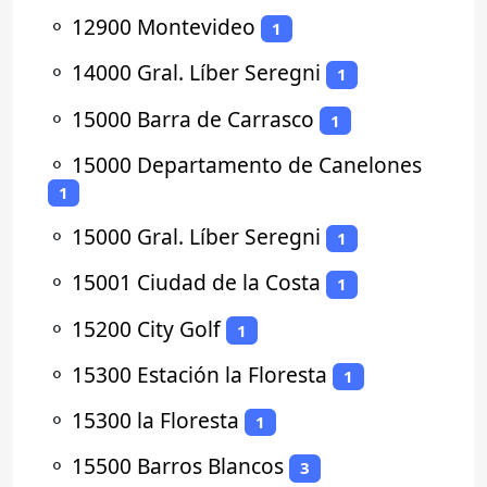
⚬
12900 Montevideo
1
⚬
14000 Gral. Líber Seregni
1
⚬
15000 Barra de Carrasco
1
⚬
15000 Departamento de Canelones
1
⚬
15000 Gral. Líber Seregni
1
⚬
15001 Ciudad de la Costa
1
⚬
15200 City Golf
1
⚬
15300 Estación la Floresta
1
⚬
15300 la Floresta
1
⚬
15500 Barros Blancos
3