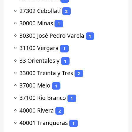
⚬
27302 Cebollatí
2
⚬
30000 Minas
1
⚬
30300 José Pedro Varela
1
⚬
31100 Vergara
1
⚬
33 Orientales y
1
⚬
33000 Treinta y Tres
2
⚬
37000 Melo
1
⚬
37100 Rio Branco
1
⚬
40000 Rivera
2
⚬
40001 Tranqueras
1