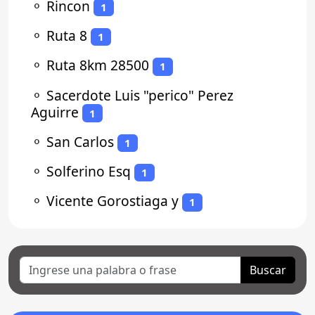
⚬
Rincon
1
⚬
Ruta 8
1
⚬
Ruta 8km 28500
1
⚬
Sacerdote Luis "perico" Perez
Aguirre
1
⚬
San Carlos
1
⚬
Solferino Esq
1
⚬
Vicente Gorostiaga y
1
Buscar