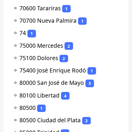
⚬
70600 Tarariras
1
⚬
70700 Nueva Palmira
1
⚬
74
1
⚬
75000 Mercedes
2
⚬
75100 Dolores
2
⚬
75400 José Enrique Rodó
1
⚬
80000 San José de Mayo
3
⚬
80100 Libertad
4
⚬
80500
1
⚬
80500 Ciudad del Plata
2