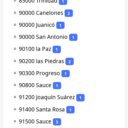
⚬
85000 Trinidad
1
⚬
90000 Canelones
2
⚬
90000 Juanicó
1
⚬
90000 San Antonio
1
⚬
90100 la Paz
1
⚬
90200 las Piedras
2
⚬
90300 Progreso
1
⚬
90800 Sauce
1
⚬
91200 Joaquín Suárez
1
⚬
91400 Santa Rosa
1
⚬
91500 Sauce
3