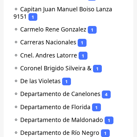
⚬
Capitan Juan Manuel Boiso Lanza
9151
1
⚬
Carmelo Rene Gonzalez
1
⚬
Carreras Nacionales
1
⚬
Cnel. Andres Latorre
1
⚬
Coronel Brigido Silveira &
1
⚬
De las Violetas
1
⚬
Departamento de Canelones
4
⚬
Departamento de Florida
1
⚬
Departamento de Maldonado
1
⚬
Departamento de Río Negro
1