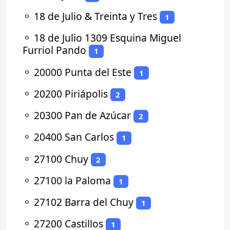
⚬
18 de Julio & Treinta y Tres
1
⚬
18 de Julio 1309 Esquina Miguel
Furriol Pando
1
⚬
20000 Punta del Este
1
⚬
20200 Piriápolis
2
⚬
20300 Pan de Azúcar
2
⚬
20400 San Carlos
1
⚬
27100 Chuy
2
⚬
27100 la Paloma
1
⚬
27102 Barra del Chuy
1
⚬
27200 Castillos
1