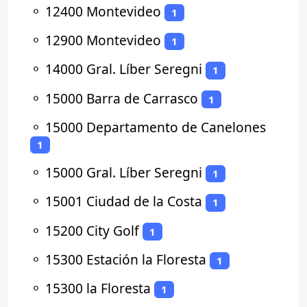
⚬
12400 Montevideo
1
⚬
12900 Montevideo
1
⚬
14000 Gral. Líber Seregni
1
⚬
15000 Barra de Carrasco
1
⚬
15000 Departamento de Canelones
1
⚬
15000 Gral. Líber Seregni
1
⚬
15001 Ciudad de la Costa
1
⚬
15200 City Golf
1
⚬
15300 Estación la Floresta
1
⚬
15300 la Floresta
1