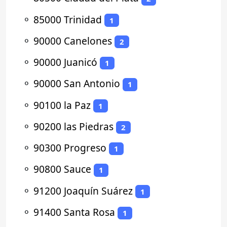
⚬
85000 Trinidad
1
⚬
90000 Canelones
2
⚬
90000 Juanicó
1
⚬
90000 San Antonio
1
⚬
90100 la Paz
1
⚬
90200 las Piedras
2
⚬
90300 Progreso
1
⚬
90800 Sauce
1
⚬
91200 Joaquín Suárez
1
⚬
91400 Santa Rosa
1