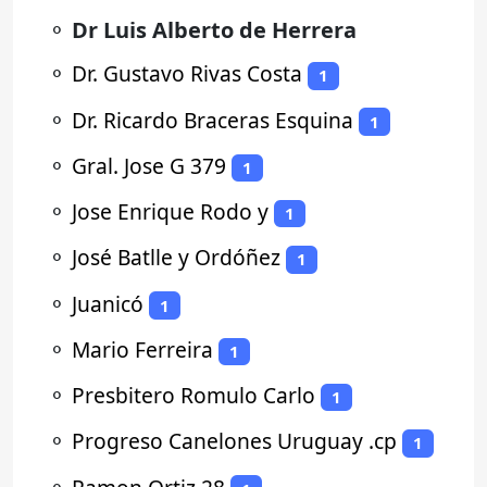
⚬
Dr Luis Alberto de Herrera
⚬
Dr. Gustavo Rivas Costa
1
⚬
Dr. Ricardo Braceras Esquina
1
⚬
Gral. Jose G 379
1
⚬
Jose Enrique Rodo y
1
⚬
José Batlle y Ordóñez
1
⚬
Juanicó
1
⚬
Mario Ferreira
1
⚬
Presbitero Romulo Carlo
1
⚬
Progreso Canelones Uruguay .cp
1