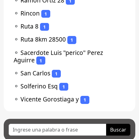
⚬
Ramon Ortiz 28
1
⚬
Rincon
1
⚬
Ruta 8
1
⚬
Ruta 8km 28500
1
⚬
Sacerdote Luis "perico" Perez
Aguirre
1
⚬
San Carlos
1
⚬
Solferino Esq
1
⚬
Vicente Gorostiaga y
1
Buscar