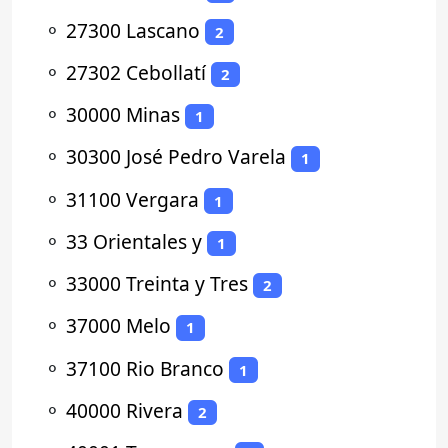
⚬
27300 Lascano
2
⚬
27302 Cebollatí
2
⚬
30000 Minas
1
⚬
30300 José Pedro Varela
1
⚬
31100 Vergara
1
⚬
33 Orientales y
1
⚬
33000 Treinta y Tres
2
⚬
37000 Melo
1
⚬
37100 Rio Branco
1
⚬
40000 Rivera
2