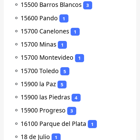
⚬
15500 Barros Blancos
3
⚬
15600 Pando
1
⚬
15700 Canelones
1
⚬
15700 Minas
1
⚬
15700 Montevideo
1
⚬
15700 Toledo
5
⚬
15900 la Paz
5
⚬
15900 las Piedras
4
⚬
15900 Progreso
3
⚬
16100 Parque del Plata
1
⚬
18 de Julio
1