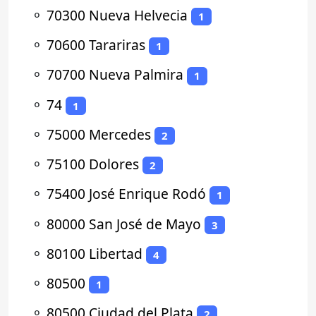
⚬
70300 Nueva Helvecia
1
⚬
70600 Tarariras
1
⚬
70700 Nueva Palmira
1
⚬
74
1
⚬
75000 Mercedes
2
⚬
75100 Dolores
2
⚬
75400 José Enrique Rodó
1
⚬
80000 San José de Mayo
3
⚬
80100 Libertad
4
⚬
80500
1
⚬
80500 Ciudad del Plata
2