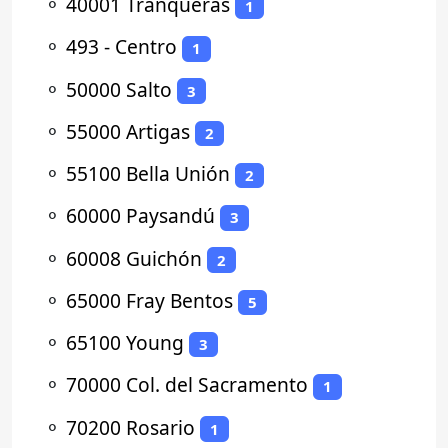
⚬
40001 Tranqueras
1
⚬
493 - Centro
1
⚬
50000 Salto
3
⚬
55000 Artigas
2
⚬
55100 Bella Unión
2
⚬
60000 Paysandú
3
⚬
60008 Guichón
2
⚬
65000 Fray Bentos
5
⚬
65100 Young
3
⚬
70000 Col. del Sacramento
1
⚬
70200 Rosario
1