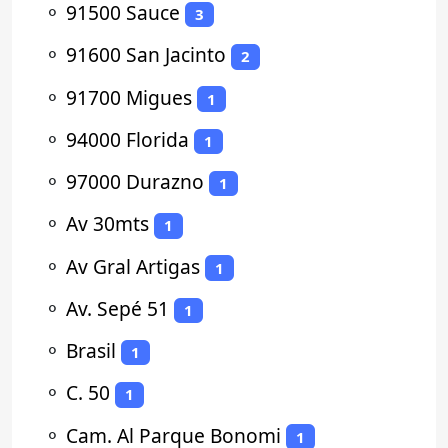
⚬
91500 Sauce
3
⚬
91600 San Jacinto
2
⚬
91700 Migues
1
⚬
94000 Florida
1
⚬
97000 Durazno
1
⚬
Av 30mts
1
⚬
Av Gral Artigas
1
⚬
Av. Sepé 51
1
⚬
Brasil
1
⚬
C. 50
1
⚬
Cam. Al Parque Bonomi
1