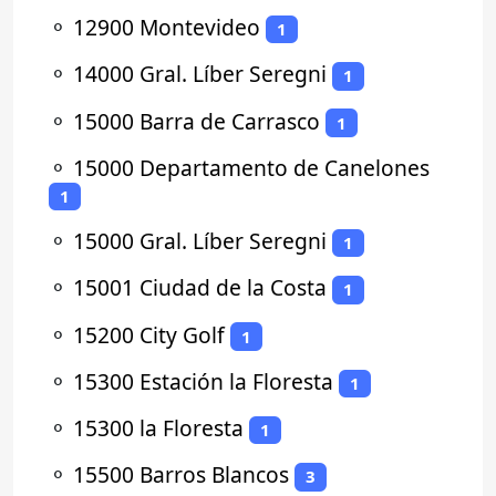
⚬
12900 Montevideo
1
⚬
14000 Gral. Líber Seregni
1
⚬
15000 Barra de Carrasco
1
⚬
15000 Departamento de Canelones
1
⚬
15000 Gral. Líber Seregni
1
⚬
15001 Ciudad de la Costa
1
⚬
15200 City Golf
1
⚬
15300 Estación la Floresta
1
⚬
15300 la Floresta
1
⚬
15500 Barros Blancos
3