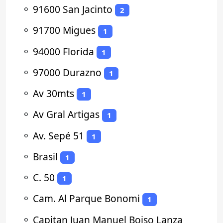
⚬
91600 San Jacinto
2
⚬
91700 Migues
1
⚬
94000 Florida
1
⚬
97000 Durazno
1
⚬
Av 30mts
1
⚬
Av Gral Artigas
1
⚬
Av. Sepé 51
1
⚬
Brasil
1
⚬
C. 50
1
⚬
Cam. Al Parque Bonomi
1
⚬
Capitan Juan Manuel Boiso Lanza