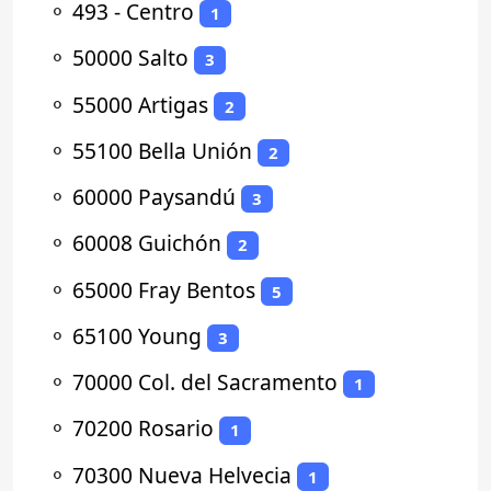
⚬
493 - Centro
1
⚬
50000 Salto
3
⚬
55000 Artigas
2
⚬
55100 Bella Unión
2
⚬
60000 Paysandú
3
⚬
60008 Guichón
2
⚬
65000 Fray Bentos
5
⚬
65100 Young
3
⚬
70000 Col. del Sacramento
1
⚬
70200 Rosario
1
⚬
70300 Nueva Helvecia
1