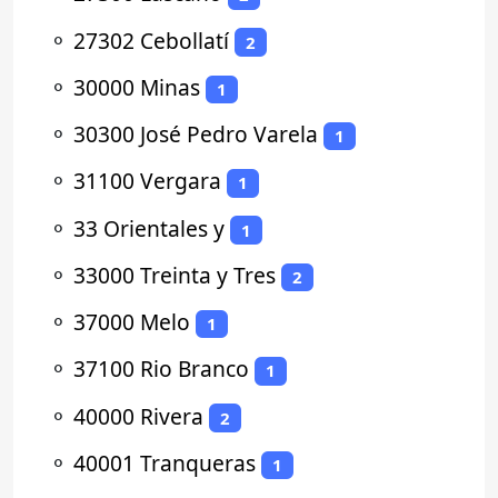
⚬
27302 Cebollatí
2
⚬
30000 Minas
1
⚬
30300 José Pedro Varela
1
⚬
31100 Vergara
1
⚬
33 Orientales y
1
⚬
33000 Treinta y Tres
2
⚬
37000 Melo
1
⚬
37100 Rio Branco
1
⚬
40000 Rivera
2
⚬
40001 Tranqueras
1