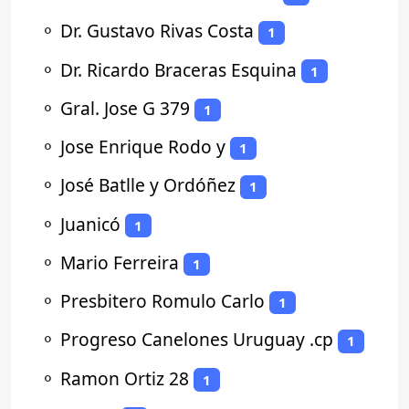
⚬
Dr. Gustavo Rivas Costa
1
⚬
Dr. Ricardo Braceras Esquina
1
⚬
Gral. Jose G 379
1
⚬
Jose Enrique Rodo y
1
⚬
José Batlle y Ordóñez
1
⚬
Juanicó
1
⚬
Mario Ferreira
1
⚬
Presbitero Romulo Carlo
1
⚬
Progreso Canelones Uruguay .cp
1
⚬
Ramon Ortiz 28
1