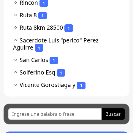
⚬
Rincon
1
⚬
Ruta 8
1
⚬
Ruta 8km 28500
1
⚬
Sacerdote Luis "perico" Perez
Aguirre
1
⚬
San Carlos
1
⚬
Solferino Esq
1
⚬
Vicente Gorostiaga y
1
Buscar