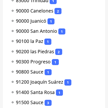
⚬
85000 Trinidad
1
⚬
90000 Canelones
2
⚬
90000 Juanicó
1
⚬
90000 San Antonio
1
⚬
90100 la Paz
1
⚬
90200 las Piedras
2
⚬
90300 Progreso
1
⚬
90800 Sauce
1
⚬
91200 Joaquín Suárez
1
⚬
91400 Santa Rosa
1
⚬
91500 Sauce
3