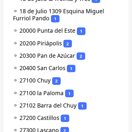
⚬
18 de Julio 1309 Esquina Miguel
Furriol Pando
1
⚬
20000 Punta del Este
1
⚬
20200 Piriápolis
2
⚬
20300 Pan de Azúcar
2
⚬
20400 San Carlos
1
⚬
27100 Chuy
2
⚬
27100 la Paloma
1
⚬
27102 Barra del Chuy
1
⚬
27200 Castillos
1
⚬
27300 Lascano
2