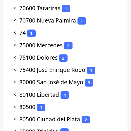
⚬
70600 Tarariras
1
⚬
70700 Nueva Palmira
1
⚬
74
1
⚬
75000 Mercedes
2
⚬
75100 Dolores
2
⚬
75400 José Enrique Rodó
1
⚬
80000 San José de Mayo
3
⚬
80100 Libertad
4
⚬
80500
1
⚬
80500 Ciudad del Plata
2