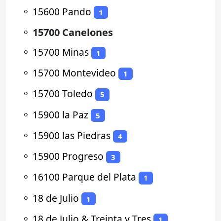
⚬
15600 Pando
1
⚬
15700 Canelones
⚬
15700 Minas
1
⚬
15700 Montevideo
1
⚬
15700 Toledo
5
⚬
15900 la Paz
5
⚬
15900 las Piedras
4
⚬
15900 Progreso
3
⚬
16100 Parque del Plata
1
⚬
18 de Julio
1
⚬
18 de Julio & Treinta y Tres
1