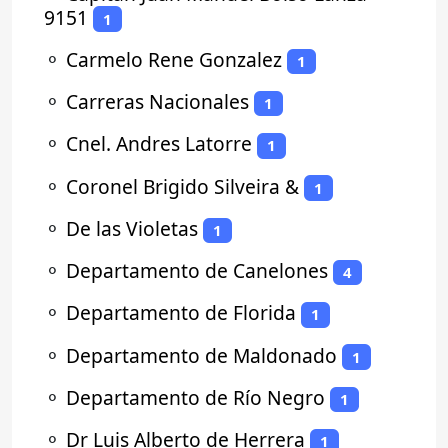
9151
1
⚬
Carmelo Rene Gonzalez
1
⚬
Carreras Nacionales
1
⚬
Cnel. Andres Latorre
1
⚬
Coronel Brigido Silveira &
1
⚬
De las Violetas
1
⚬
Departamento de Canelones
4
⚬
Departamento de Florida
1
⚬
Departamento de Maldonado
1
⚬
Departamento de Río Negro
1
⚬
Dr Luis Alberto de Herrera
1